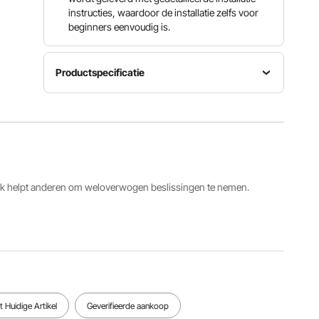
instructies, waardoor de installatie zelfs voor
beginners eenvoudig is.
Productspecificatie
Artikelmodelnummer
Invoerformaat
Wanddikte
MA071
9,8 x 1,6
70 tot 200
Donkergrij
inch / 250
mm
s
x 40 mm
Hoofdmateriaal
ack helpt anderen om weloverwogen beslissingen te nemen.
Kleur
stevige
Productgewicht
donkergrij
stalen
6,1 kg
s
plaat
Bekijk alle specificaties
 Huidige Artikel
Geverifieerde aankoop