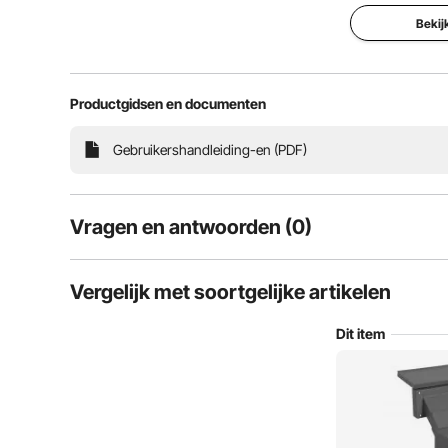
Bekij
Productgidsen en documenten
Onze aan de muur gemonteerde codebox met zijn 
Gebruikershandleiding-en (PDF)
Vloerafvoergaten en vochtbestendige rubberen 
elim
Vragen en antwoorden (0)
Typische vragen over producten:
Vergelijk met soortgelijke artikelen
Is het product duurzaam? ...
Dit item
Stel de eerste vraag