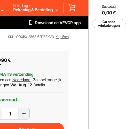
Hallo, Log in
Subtotaal
Rekening & Bestelling
0,00
€
Ga naar
Download de VEVOR app
winkelwagen
SKU: CQXBX1256316FDZEXV0
Kopiëren
2
90
€
RATIS verzending
ren aan
Nederland
.
Zo snel mogelijk
angen
Wo. Aug. 12
Details
voorraad