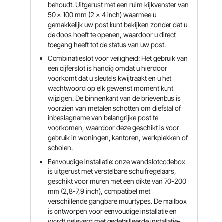
behoudt. Uitgerust met een ruim kijkvenster van
50 x 100 mm (2 x 4 inch) waarmee u
gemakkelijk uw post kunt bekijken zonder dat u
de doos hoeft te openen, waardoor u direct
toegang heeft tot de status van uw post.
Combinatieslot voor veiligheid: Het gebruik van
een cijferslot is handig omdat u hierdoor
voorkomt dat u sleutels kwijtraakt en u het
wachtwoord op elk gewenst moment kunt
wijzigen. De binnenkant van de brievenbus is
voorzien van metalen schotten om diefstal of
inbeslagname van belangrijke post te
voorkomen, waardoor deze geschikt is voor
gebruik in woningen, kantoren, werkplekken of
scholen.
Eenvoudige installatie: onze wandslotcodebox
is uitgerust met verstelbare schuifregelaars,
geschikt voor muren met een dikte van 70-200
mm (2,8-7,9 inch), compatibel met
verschillende gangbare muurtypes. De mailbox
is ontworpen voor eenvoudige installatie en
wordt geleverd met gedetailleerde installatie-