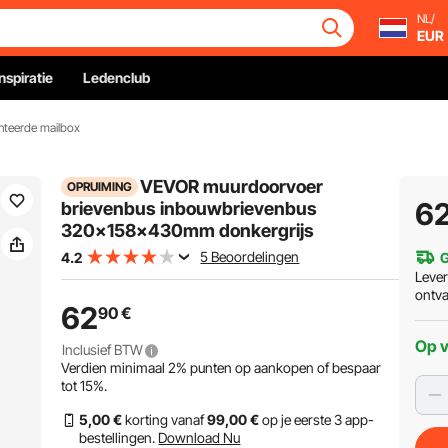
NL/
EUR
Inspiratie
Ledenclub
teerde mailbox
VEVOR muurdoorvoer
OPRUIMING
6
brievenbus inbouwbrievenbus
320x158x430mm donkergrijs
5 Beoordelingen
4.2
G
Leve
ontv
62
90
€
Op 
Inclusief BTW
Verdien minimaal
2%
punten op aankopen of bespaar
tot
15%
.
5
,00
€
korting vanaf
99
,00
€
op je eerste 3 app-
bestellingen.
Download Nu