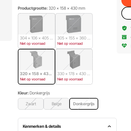
Productgrootte:
320 × 158 × 430 mm
304 × 106 × 405 m
305 × 155 × 360 m
m
m
Niet op voorraad
Niet op voorraad
320 × 158 × 430
330 × 178 × 430 m
mm
m
Niet op voorraad
Niet op voorraad
Kleur:
Donkergrijs
Zwart
Beige
Donkergrijs
Kenmerken & details