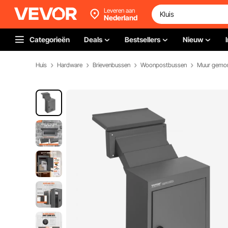
Leveren aan
Nederland
Categorieën
Deals
Bestsellers
Nieuw
Huis
Hardware
Brievenbussen
Woonpostbussen
Muur gemon