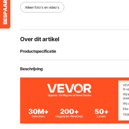
Alleen foto's en video's
Over dit artikel
Productspecificatie
Artikelmodelnummer
MA071 Donkerg
Beschrijving
Wanddikte
70 tot 200 mm
Invoerformaat
9,8 x 1,6 inch
Kleur
donkergrijs