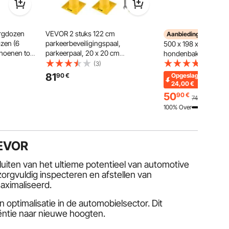
rgdozen
VEVOR 2 stuks 122 cm
VEVOR
Aanbiedingen
zen (6
parkeerbeveiligingspaal,
500 x 198 x 1450 mm
choenen tot
parkeerpaal, 20 x 20 cm
hondenbakken, ver
nizer met
parkeerpaal, parkeerpaal,
standaard voor hond
(3)
(1)
het
verkeersbuispaal, geschikt voor
voerbak, hondenbak
81
90
€
Opgeslagen
ken,
binnen- en buitenparkeerplaatsen
bakhouder in hoogte 
24,00
€
nsparant
hondenstang voor gr
50
90
€
74,90
€
middelgrote en klein
100% Over
VEVOR
sluiten van het ultieme potentieel van automotive
zorgvuldig inspecteren en afstellen van
aximaliseerd.
ptimalisatie in de automobielsector. Dit
iëntie naar nieuwe hoogten.