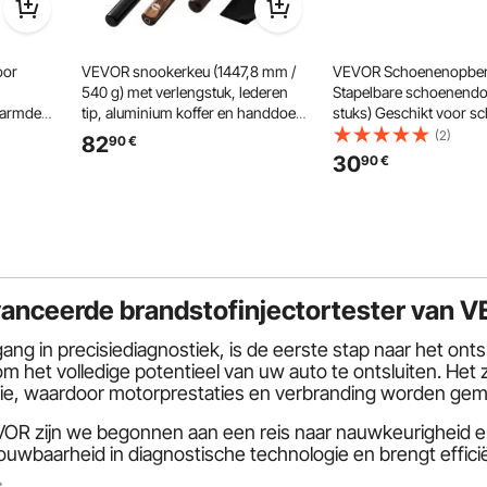
oor
VEVOR snookerkeu (1447,8 mm /
VEVOR Schoenenopbe
540 g) met verlengstuk, lederen
Stapelbare schoenendo
rwarmde
tip, aluminium koffer en handdoek;
stuks) Geschikt voor s
de Jas,
geschikt voor professionele
maat 13, schoenenorga
(2)
82
90
€
g met 5
pooltafels, bars, thuis en op
magnetische deur voor 
30
90
€
kantoor.
opbergen van hoge hak
wasbaar,
laarzen en hoeden, tra
zwart
vanceerde brandstofinjectortester van 
gang in precisiediagnostiek, is de eerste stap naar het ont
m het volledige potentieel van uw auto te ontsluiten. Het 
utie, waardoor motorprestaties en verbranding worden gem
OR zijn we begonnen aan een reis naar nauwkeurigheid en o
ouwbaarheid in diagnostische technologie en brengt effic