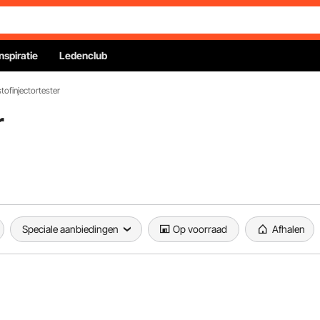
Inspiratie
Ledenclub
tofinjectortester
r
Speciale aanbiedingen
Op voorraad
Afhalen