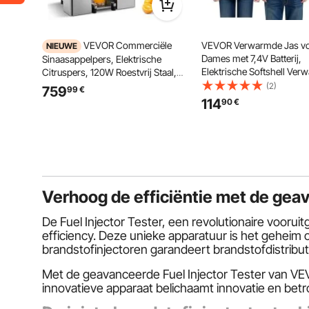
VEVOR Commerciële
VEVOR Verwarmde Jas v
NIEUWE
Dames met 7,4V Batterij,
Sinaasappelpers, Elektrische
Elektrische Softshell Ve
Citruspers, 120W Roestvrij Staal,
Jas, Winddichte Verwarm
Persmachine voor maximaal 20
(2)
759
99
€
Lichtgewicht Buitenkledin
sinaasappels per minuut,
114
90
€
Verwarmingszones en 3
Persmachine voor Citroenen,
Warmtestanden, Machine
Citrusvruchten en Granaatappels
Maat S
met 2 Schilopvangbakken
Verhoog de efficiëntie met de gea
De Fuel Injector Tester, een revolutionaire vooruit
efficiency. Deze unieke apparatuur is het geheim o
brandstofinjectoren garandeert brandstofdistrib
Met de geavanceerde Fuel Injector Tester van VEV
innovatieve apparaat belichaamt innovatie en betr