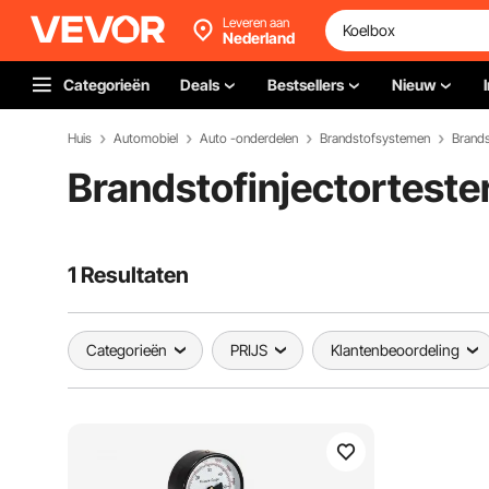
Leveren aan
Nederland
Categorieën
Deals
Bestsellers
Nieuw
Huis
Automobiel
Auto -onderdelen
Brandstofsystemen
Brands
Brandstofinjectorteste
1 Resultaten
Categorieën
PRIJS
Klantenbeoordeling