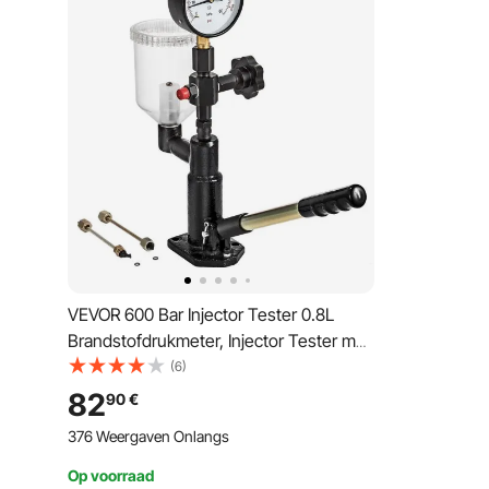
VEVOR 600 Bar Injector Tester 0.8L
Brandstofdrukmeter, Injector Tester met
dubbele schaal Injector Tester
(6)
Diagnoseapparaat in dieselmotor
82
90
€
376 Weergaven Onlangs
Op voorraad