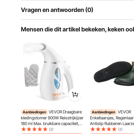
Vragen en antwoorden (0)
Typische vragen over producten:
Mensen die dit artikel bekeken, keken oo
Is het product duurzaam? ...
Stel de eerste vraag
De dubbele pomp- en dubbelventieltechnologie biedt 
mogelijk de zuigkracht individueel aan te passen 
VEVOR Draagbare
VEVOR
Aanbiedingen
Aanbiedingen
kledingstomer 900W Reisstrijkijzer
Enkellaarsjes, Regenlaa
180 ml Max. bruikbare capaciteit,
Antislip Rubberen Laarz
Stomer zonder strijkplank, Witte
Enkelbandje, Bescherm
(2)
(2)