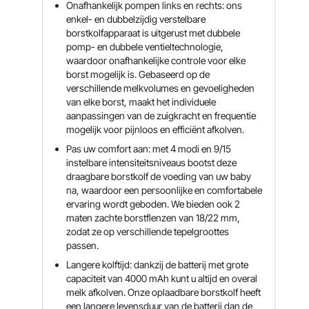
Onafhankelijk pompen links en rechts: ons
enkel- en dubbelzijdig verstelbare
borstkolfapparaat is uitgerust met dubbele
pomp- en dubbele ventieltechnologie,
waardoor onafhankelijke controle voor elke
borst mogelijk is. Gebaseerd op de
verschillende melkvolumes en gevoeligheden
van elke borst, maakt het individuele
aanpassingen van de zuigkracht en frequentie
mogelijk voor pijnloos en efficiënt afkolven.
Pas uw comfort aan: met 4 modi en 9/15
instelbare intensiteitsniveaus bootst deze
draagbare borstkolf de voeding van uw baby
na, waardoor een persoonlijke en comfortabele
ervaring wordt geboden. We bieden ook 2
maten zachte borstflenzen van 18/22 mm,
zodat ze op verschillende tepelgroottes
passen.
Langere kolftijd: dankzij de batterij met grote
capaciteit van 4000 mAh kunt u altijd en overal
melk afkolven. Onze oplaadbare borstkolf heeft
een langere levensduur van de batterij dan de