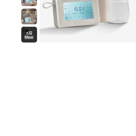
+12
Meer