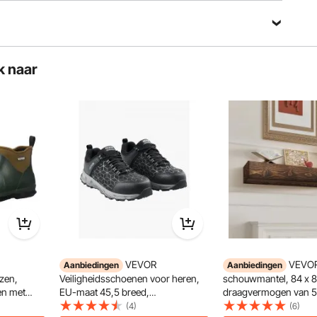
k naar
onafhankelijke controle voor beide borsten en maakt het
aan verschillende melkhoeveelheden en gevoeligheden.
VEVOR
VEVO
Aanbiedingen
Aanbiedingen
rzen,
Veiligheidsschoenen voor heren,
schouwmantel, 84 x 8 
en met
EU-maat 45,5 breed,
draagvermogen van 50
ende
werkschoenen met gevoerde
schouwmantel van natu
(4)
(6)