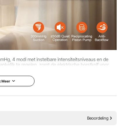
Hg, 4 modi met instelbare intensiteitsniveaus en de
nkelijk te regelen, zorgt de elektrische borstkolf voor
vidueel borstkolven.
k Meer
Beoordeling