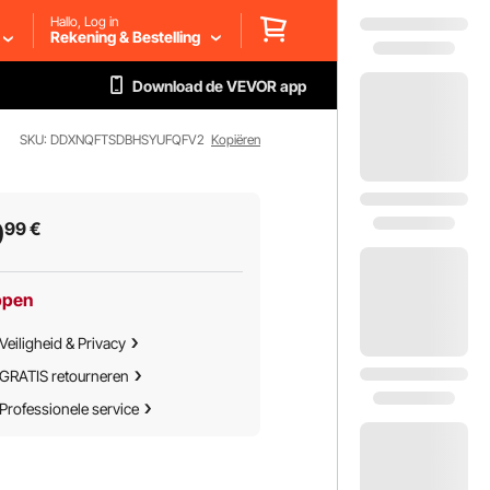
Hallo, Log in
Rekening & Bestelling
Download de VEVOR app
SKU: DDXNQFTSDBHSYUFQFV2
Kopiëren
9
99
€
ppen
Veiligheid & Privacy
GRATIS retourneren
Professionele service