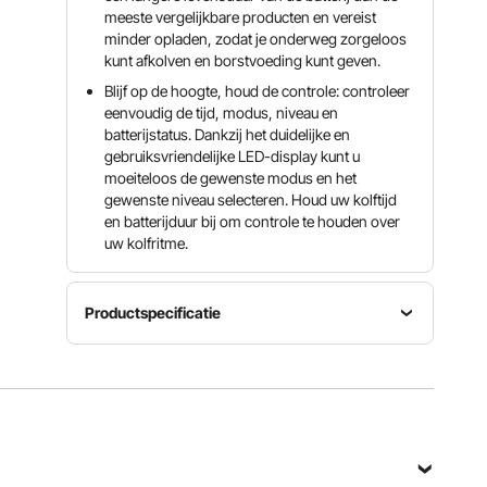
meeste vergelijkbare producten en vereist
minder opladen, zodat je onderweg zorgeloos
kunt afkolven en borstvoeding kunt geven.
Blijf op de hoogte, houd de controle: controleer
eenvoudig de tijd, modus, niveau en
batterijstatus. Dankzij het duidelijke en
gebruiksvriendelijke LED-display kunt u
moeiteloos de gewenste modus en het
gewenste niveau selecteren. Houd uw kolftijd
en batterijduur bij om controle te houden over
uw kolfritme.
Productspecificatie
Nominale
Nominaal
capaciteit
Artikelmodelnummer
vermogen
180 ml
D-168
9,45 W
(PP-
melkfles)