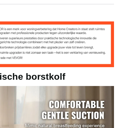
Maximale
Nettogewicht
vacuümgraad
Geluidsniveau
0,90 kg
-300 ± 20
≤50dB
(2,0 lbs)
mmHg
Bekijk alle specificaties
kfles)
Hg
ische borstkolf
s)
m (5,4 x 3,7 x 2,8 inch)