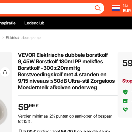
NL/
EUR
Inspiratie
Ledenclub
Elektrische borstpomp
VEVOR Elektrische dubbele borstkolf
5
9,45W Borstkolf 180ml PP melkfles
Borstkolf -300±20mmHg
Borstvoedingskolf met 4 standen en
9/15 niveaus ≤50dB Ultra-stil Zorgeloos
Sto
Moedermelk afkolven onderweg
59
99
€
Verdien minimaal
2%
punten op aankopen of bespaar
tot
15%
.
5
,00
€
korting vanaf
99
,00
€
op je eerste 3 app-