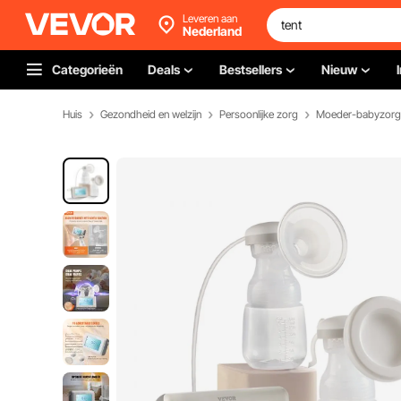
Leveren aan
Nederland
Categorieën
Deals
Bestsellers
Nieuw
Huis
Gezondheid en welzijn
Persoonlijke zorg
Moeder-babyzorg