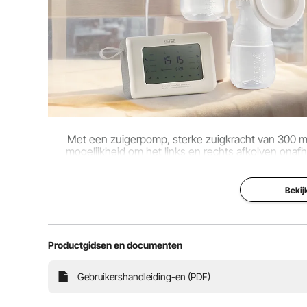
Met een zuigerpomp, sterke zuigkracht van 300 mm
mogelijkheid om het links en rechts afkolven onafha
pijnloos en indi
Bekij
Productgidsen en documenten
Gebruikershandleiding-en (PDF)