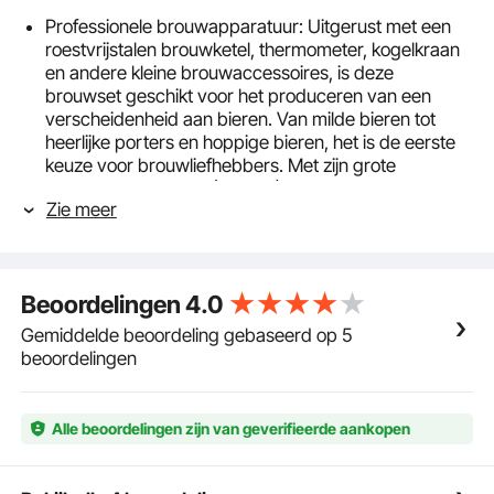
Professionele brouwapparatuur: Uitgerust met een
roestvrijstalen brouwketel, thermometer, kogelkraan
en andere kleine brouwaccessoires, is deze
brouwset geschikt voor het produceren van een
verscheidenheid aan bieren. Van milde bieren tot
heerlijke porters en hoppige bieren, het is de eerste
keuze voor brouwliefhebbers. Met zijn grote
capaciteit van 5 Gal. (18,92 L) is deze brouwketel
Zie meer
ideaal voor het thuis brouwen van bier, koken, water
koken, stoffen verven of elke andere activiteit die een
groot volume vereist. Geniet van de smaak.
Handige en veilige temperatuurregeling: de
Beoordelingen
4.0
waterkoker heeft een zichtbare thermometer
waarmee u de temperatuur kunt regelen zonder het
Gemiddelde beoordeling gebaseerd op 5
deksel te hoeven openen. De thermometer met
beoordelingen
dubbele schaal en een weergavebereik van 0 tot 250
°F (0-120 °C) biedt handige metingen en
nauwkeurige temperatuurregeling. Samen met het
Alle beoordelingen zijn van geverifieerde aankopen
hoogwaardige roestvrijstalen deksel zorgt het voor
een goede afdichting en ondersteunt het het
vasthouden van warmte.