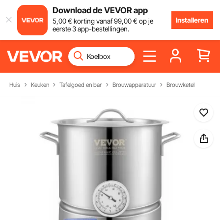
Download de VEVOR app
Installeren
5
,00
€
korting vanaf
99
,00
€
op je
eerste 3 app-bestellingen.
Huis
Keuken
Tafelgoed en bar
Brouwapparatuur
Brouwketel