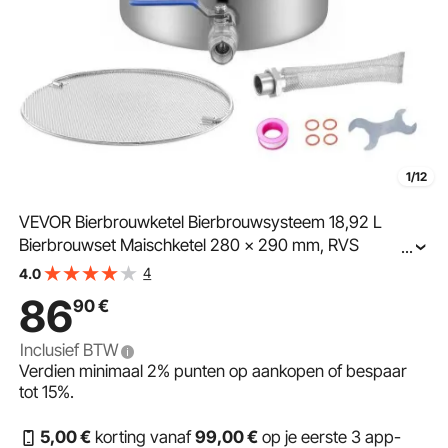
1/12
VEVOR Bierbrouwketel Bierbrouwsysteem 18,92 L
Bierbrouwset Maischketel 280 x 290 mm, RVS
...
bierbrouwsystemen met dubbele
4
4.0
temperatuurweergave en filter, Geschikt voor bier, rode
86
90
€
wijn, etc.
Inclusief BTW
Verdien minimaal
2%
punten op aankopen of bespaar
tot
15%
.
5
,00
€
korting vanaf
99
,00
€
op je eerste 3 app-