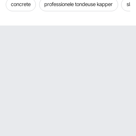
concrete
professionele tondeuse kapper
slag