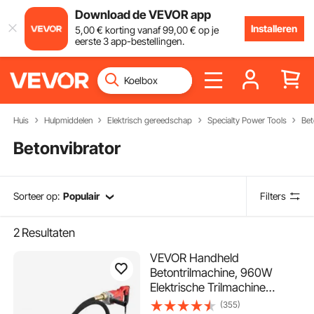
Download de VEVOR app
Installeren
5
,00
€
korting vanaf
99
,00
€
op je
eerste 3 app-bestellingen.
Huis
Hulpmiddelen
Elektrisch gereedschap
Specialty Power Tools
Bet
Betonvibrator
Sorteer op:
Populair
Filters
2
Resultaten
VEVOR Handheld
Betontrilmachine, 960W
Elektrische Trilmachine
4000RPM, Elektrische
(355)