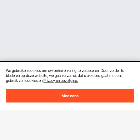
We gebruiken cookies om uw online ervaring te verbeteren. Door verder te
bladeren op deze website, we gaan ervan uit dat u akkoord gaat met ons
gebruik van cookies en
Privacy en beveiliging.
Ontvang 5 € korting als je je inschrijft voor e-mails
Mee eens
met besparingen en tips.
E-mailadres
Abonneren
Door op de knop
abonneren
te klikken, gaat u akkoord met ons
Privacy- & Cookiebeleid
.