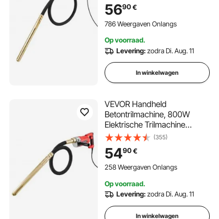
Betontrilmachine met 2m
56
90
€
Schachtstang, Draagbare
Potloodtrilmachine voor het
786 Weergaven Onlangs
Verwijderen van Luchtbellen
Op voorraad.
en het Mengen van Beton
Levering:
zodra Di. Aug. 11
In winkelwagen
VEVOR Handheld
Betontrilmachine, 800W
Elektrische Trilmachine
4000RPM, Elektrische
(355)
Betontrilmachine met 1,5m
54
90
€
Schachtstang, Draagbare
Potloodtrilmachine voor het
258 Weergaven Onlangs
Verwijderen van Luchtbellen
Op voorraad.
en het Mengen van Beton
Levering:
zodra Di. Aug. 11
In winkelwagen