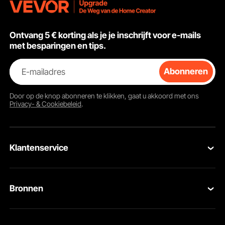
roestvrijsta
Ontvang 5 € korting als je je inschrijft voor e-mails
met besparingen en tips.
E-mailadres
Abonneren
Door op de knop
abonneren
te klikken, gaat u akkoord met ons
Privacy- & Cookiebeleid
.
Onze structurele gereedschappen moeten worden gebruikt met een
lossingsmiddel. De handleiding bevat gedetailleerde bouwstappen, zodat u snel
aan de slag kunt.
Klantenservice
Neem contact op
Bronnen
Retourneren en vervangingen
Leden Programma
Uw bestellingen