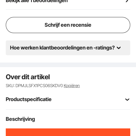
Bekijk alle 1 beoordelingen
bovendien eenvoudig op de gewenste maat te
snijden en geschikt voor zowel grote als kleine
oppervlakken.
Schrijf een recensie
Hoe werken klantbeoordelingen en -ratings?
Over dit artikel
SKU: DPMJLSFX1PCS06SKDV0
Kopiëren
Productspecificatie
Artikelmodelnum
Beschrijving
YX-05
mer