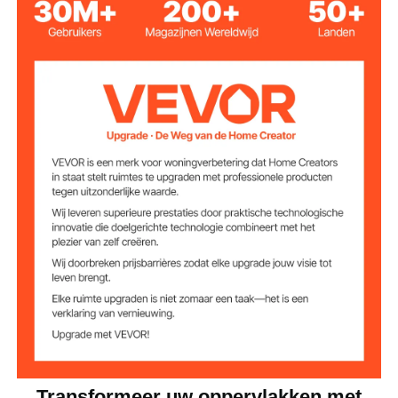
polyurethaan
Hoofdmateriaal
Textuurroller
Stijl
Gevederd Vierkant
Vorm
leisteen
Textuurstijl
Verpakkingshoev
1 stuk
eelheid
23,62 x 23,62 inch / 600 x
Productafmetinge
n
600 mm
2,7 kg
Nettogewicht
Transformeer uw oppervlakken met