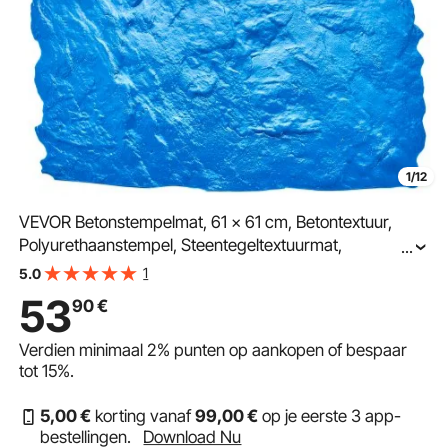
1/12
VEVOR Betonstempelmat, 61 x 61 cm, Betontextuur,
Polyurethaanstempel, Steentegeltextuurmat,
...
Leisteenvloerafdruk, Naadloze stempel, Betonnen
1
5.0
mallen voor decoratieve buitenruimtes, Blauw
53
90
€
Verdien minimaal
2%
punten op aankopen of bespaar
tot
15%
.
5
,00
€
korting vanaf
99
,00
€
op je eerste 3 app-
bestellingen.
Download Nu