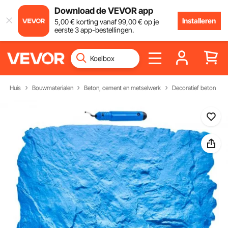
Download de VEVOR app
Installeren
5
,00
€
korting vanaf
99
,00
€
op je
eerste 3 app-bestellingen.
Huis
Bouwmaterialen
Beton, cement en metselwerk
Decoratief beton