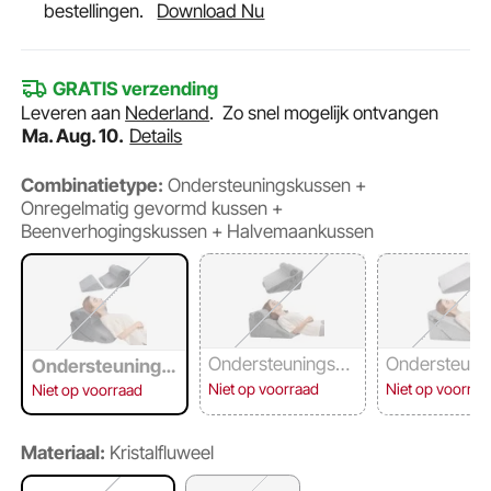
bestellingen.
Download Nu
GRATIS verzending
Leveren aan
Nederland
.
Zo snel mogelijk ontvangen
Ma. Aug. 10.
Details
Combinatietype:
Ondersteuningskussen +
Onregelmatig gevormd kussen +
Beenverhogingskussen + Halvemaankussen
Ondersteuningsku
Ondersteuni
Ondersteunings
ssen + Driehoekig
ssen + Drieh
kussen + Onrege
Niet op voorraad
Niet op voorraa
Niet op voorraad
kussen + Halvema
kussen
lmatig gevormd k
ankussen
ussen + Beenver
hogingskussen
Materiaal:
Kristalfluweel
+ Halvemaankus
sen