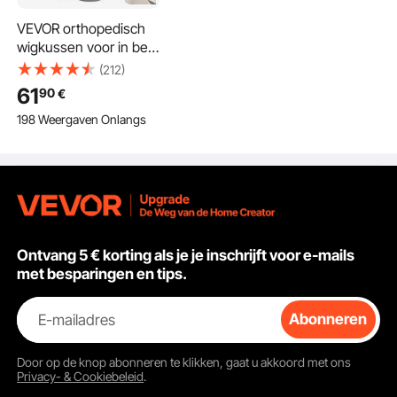
VEVOR orthopedisch
wigkussen voor in bed,
4-delig, ondersteuning
(212)
voor benen, nek en
61
90
€
schouders, tegen
198 Weergaven Onlangs
rugpijn, brandend
maagzuur, verlichting
van snurken, rechtop
zitten in bed,
donkergrijs
Ontvang 5 € korting als je je inschrijft voor e-mails
met besparingen en tips.
E-mailadres
Abonneren
Door op de knop
abonneren
te klikken, gaat u akkoord met ons
Privacy- & Cookiebeleid
.