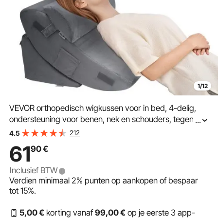
1/12
VEVOR orthopedisch wigkussen voor in bed, 4-delig,
ondersteuning voor benen, nek en schouders, tegen
...
rugpijn, brandend maagzuur, verlichting van snurken,
212
4.5
rechtop zitten in bed, donkergrijs
61
90
€
Inclusief BTW
Verdien minimaal
2%
punten op aankopen of bespaar
tot
15%
.
5
,00
€
korting vanaf
99
,00
€
op je eerste 3 app-