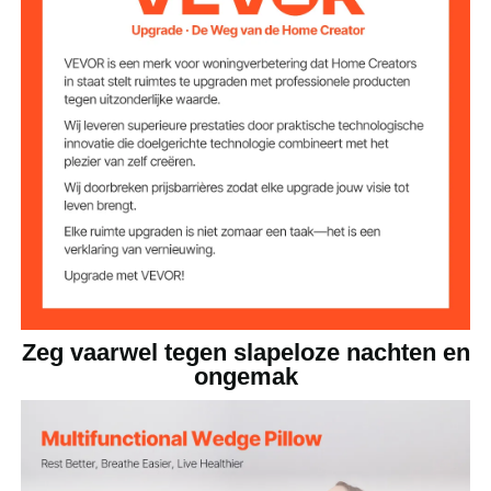
fluweel
Omslagmateriaal
Vulmateriaal
Ondersteuningsku
20D schuim met hoge
ssen/driehoekkus
sen/beenverhogin
dichtheid
gskussen
30D gel-traagschuim met
Halfmaankussen
hoge dichtheid
7,4 lbs / 3,35 kg
Nettogewicht
Zeg vaarwel tegen slapeloze nachten en
ongemak
Productafmetingen
a=29 inch / 740 mm