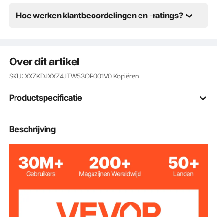
Hoe werken klantbeoordelingen en -ratings?
Over dit artikel
SKU: XXZKDJXXZ4JTW53OP001V0
Kopiëren
Productspecificatie
Artikelmodelnum
Beschrijving
KD016
mer
steunkussen + driehoekig
kussen +
Kussentype
beenverhogingskussen +
halvemaanvormig kussen
donkergrijs
Omslagkleur