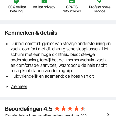
100% veilige
Veilige privacy
GRATIS
Professionele
betaling
retourneren
service
Kenmerken & details
Dubbel comfort: geniet van stevige ondersteuning en
zacht comfort met dit chirurgische slaapkussen. Het
schuim met een hoge dichtheid biedt stevige
ondersteuning, terwijl het gel-memoryschuim zacht
en comfortabel aanvoelt, waardoor u de hele nacht
rustig kunt slapen zonder rugpijn.
Huidvriendelijk en ademend: de hoes van dit
wigvormige hoofdbordkussen is gemaakt van zacht,
Zie meer
ademend fluweel. Het is zacht voor de huid en
dankzij de rits eenvoudig te reinigen. Zo blijft uw
kussen schoon en geniet u van een goede nachtrust.
Multifunctioneel ontwerp: Dit maagzuurremmende
Beoordelingen
4.5
kussen biedt diverse combinatiemogelijkheden en
kan worden gebruikt om op te zitten, leunen en
Gemiddelde beoordeling gebaseerd op 212