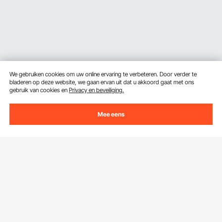
We gebruiken cookies om uw online ervaring te verbeteren. Door verder te
bladeren op deze website, we gaan ervan uit dat u akkoord gaat met ons
gebruik van cookies en
Privacy en beveiliging.
Ontvang 5 € korting als je je inschrijft voor e-mails
Mee eens
met besparingen en tips.
E-mailadres
Abonneren
Door op de knop
abonneren
te klikken, gaat u akkoord met ons
Privacy- & Cookiebeleid
.