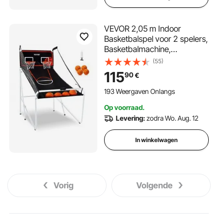
VEVOR 2,05 m Indoor
Basketbalspel voor 2 spelers,
Basketbalmachine,
Basketbalstandaard met 4
(55)
ballen & 8 spelmodi & 2
115
90
€
basketbalringen, Scorebord
& Opblaaspomp, voor
193 Weergaven Onlangs
kinderen, volwassenen
Op voorraad.
Levering:
zodra Wo. Aug. 12
In winkelwagen
Vorig
Volgende