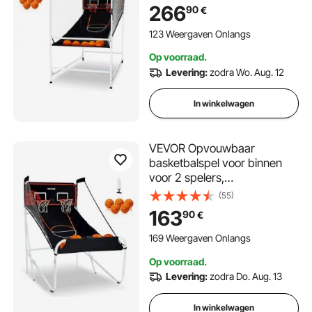
ballen & 8 spelmodi & 2
266
90
€
basketbalringen & scorebord
& opblaaspomp, voor
123 Weergaven Onlangs
kinderen, volwassenen
Op voorraad.
(zwart)
Levering:
zodra Wo. Aug. 12
In winkelwagen
VEVOR Opvouwbaar
basketbalspel voor binnen
voor 2 spelers,
basketbalmachine,
(55)
basketbalstandaard met 5
163
90
€
ballen en 8 spelmodi, 2
basketbalringen en
169 Weergaven Onlangs
opblaaspomp, voor kinderen
Op voorraad.
en volwassenen (zwart-wit)
Levering:
zodra Do. Aug. 13
In winkelwagen