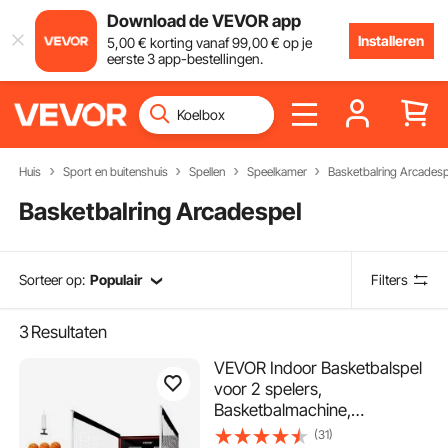
Download de VEVOR app
Installeren
5
,00
€
korting vanaf
99
,00
€
op je
eerste 3 app-bestellingen.
Huis
Sport en buitenshuis
Spellen
Speelkamer
Basketbalring Arcadesp
Basketbalring Arcadespel
Sorteer op:
Populair
Filters
3
Resultaten
VEVOR Indoor Basketbalspel
voor 2 spelers,
Basketbalmachine,
Basketbalstandaard met 5
(31)