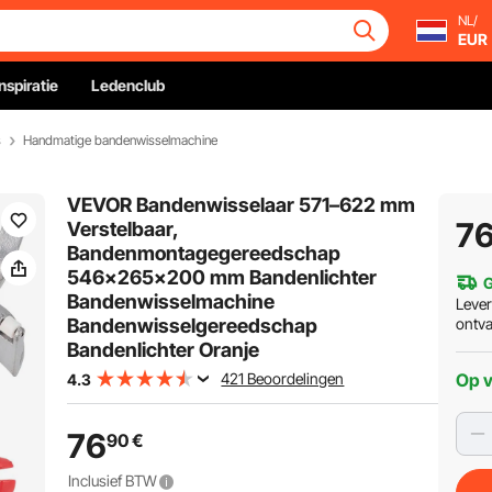
NL/
EUR
Inspiratie
Ledenclub
s
Handmatige bandenwisselmachine
VEVOR Bandenwisselaar 571–622 mm
7
Verstelbaar,
Bandenmontagegereedschap
546x265x200 mm Bandenlichter
G
Bandenwisselmachine
Leve
Bandenwisselgereedschap
ontv
Bandenlichter Oranje
421 Beoordelingen
Op 
4.3
76
90
€
Inclusief BTW