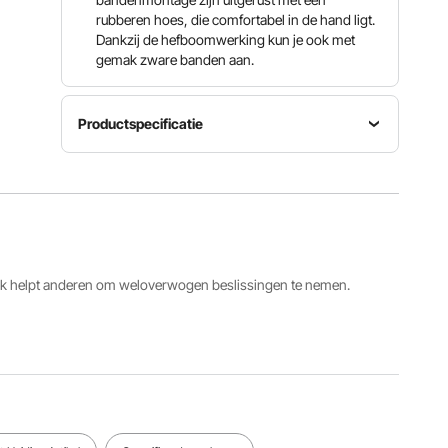
rubberen hoes, die comfortabel in de hand ligt.
Dankzij de hefboomwerking kun je ook met
gemak zware banden aan.
Productspecificatie
Afmetingen
Afmetingen
demontagegereedschap
kralenhouder
21,5 x
Artikelmodelnummer
5,3 x 2,4
10,4 x 7,8
XJC-008
x 2,4 inch
inch / 545
/ 135 x 62
x 265 x
x 62 mm
200 mm
ack helpt anderen om weloverwogen beslissingen te nemen.
Afmeting
montagepaal
Toepasselijk
46,5 x 2,2
formaat
Nettogewicht
x 5,1 inch
22,5-24,5
24,3 lbs /
/ 1180 x
inch / 571-
11 kg
55 x 130
622 mm
mm