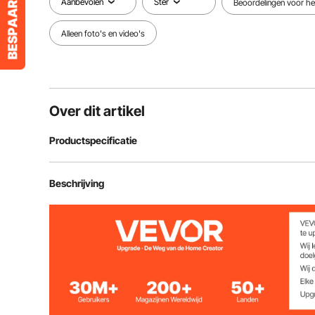
Aanbevolen
Ster
Beoordelingen voor het
Alleen foto's en video's
Over dit artikel
Productspecificatie
Artikelmodelnummer
XJC-008
Beschrijving
Afmetingen demontagegereedschap
21,5 x 10,4 x 
Afmetingen kralenhouder
5,3 x 2,4 x 2,4
Afmeting montagepaal
46,5 x 2,2 x 5,