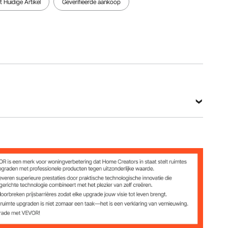
 Huidige Artikel
Geverifieerde aankoop
Bekijk alle specificaties
7,8 inch / 545 x 265 x 200 mm
 inch / 135 x 62 x 62 mm
1 inch / 1180 x 55 x 130 mm