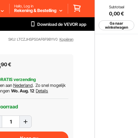
Hallo, Log in
Subtotaal
Rekening & Bestelling
0,00
€
Ga naar
Download de VEVOR app
winkelwagen
SKU: LTCZJHSPS0AF6F9BYV0
Kopiëren
6
90
€
RATIS verzending
ren aan
Nederland
.
Zo snel mogelijk
angen
Wo. Aug. 12
Details
voorraad