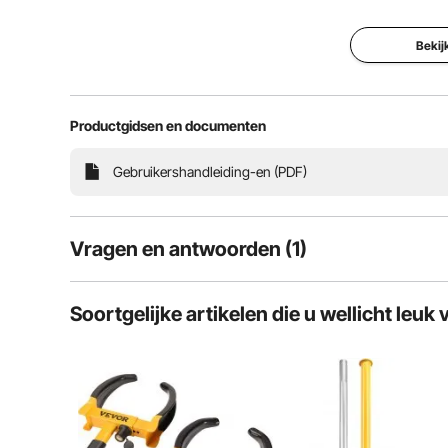
Efficiënte bandenverwijdering en bandenvervan
voertuigbanden in het bereik van 571 tot 622 mm 
soepele en sch
Bekij
Productgidsen en documenten
Gebruikershandleiding-en (PDF)
Vragen en antwoorden (1)
1
Vragen
Soortgelijke artikelen die u wellicht leuk 
Onze bandenwisselaar is ontworpen voor het montere
V:
Banden afnemen van velgen van auto
een ideaal hulpmiddel voor verschillende voertui
Beantwoord deze vraag
tractor