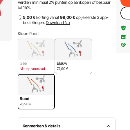
Verdien minimaal
2%
punten op aankopen of bespaar
tot
15%
.
5
,00
€
korting vanaf
99
,00
€
op je eerste 3 app-
bestellingen.
Download Nu
Kleur:
Rood
Geel
Blauw
Niet op voorraad
74,90
€
Rood
76,90
€
Kenmerken & details