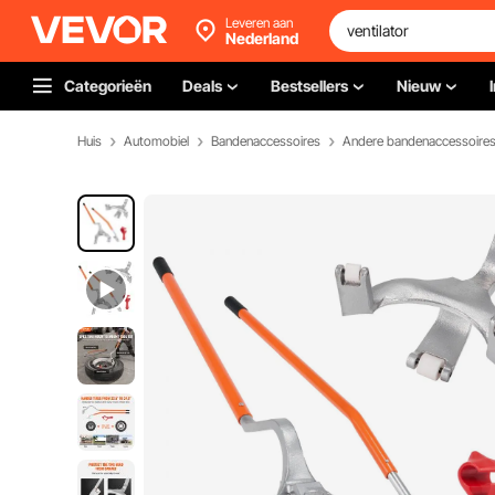
Leveren aan
Nederland
Categorieën
Deals
Bestsellers
Nieuw
Huis
Automobiel
Bandenaccessoires
Andere bandenaccessoire