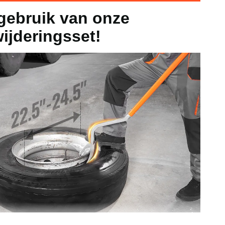
gebruik van onze
 / 571-622 mm
ijderingsset!