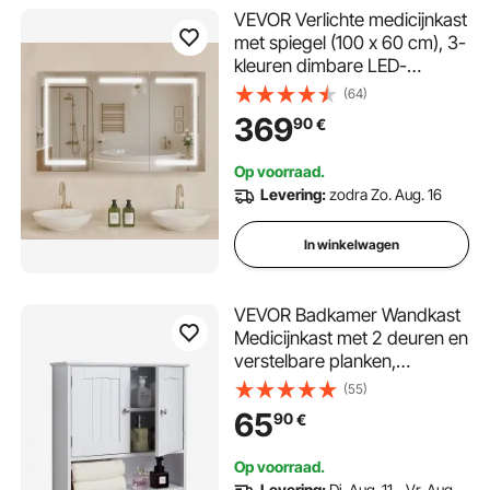
VEVOR Verlichte medicijnkast
met spiegel (100 x 60 cm), 3-
kleuren dimbare LED-
badkamerkast met gehard
(64)
glazen spiegel,
369
90
€
geheugenfunctie/2
verstelbare
Op voorraad.
planken/stopcontacten en
Levering:
zodra Zo. Aug. 16
USB-poorten
In winkelwagen
VEVOR Badkamer Wandkast
Medicijnkast met 2 deuren en
verstelbare planken,
Opbergkast Hangkast met
(55)
open scheidingswand en
65
90
€
handdoekenrek voor toilet
Wasruimte Keuken
Op voorraad.
Levering:
Di. Aug. 11 - Vr. Aug.