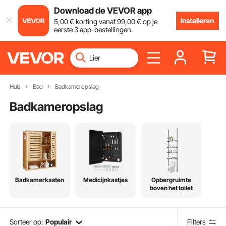
Download de VEVOR app
Installeren
5
,00
€
korting vanaf
99
,00
€
op je
eerste 3 app-bestellingen.
Huis
Bad
Badkameropslag
Badkameropslag
Badkamerkasten
Medicijnkastjes
Opbergruimte
boven het toilet
Sorteer op:
Populair
Filters