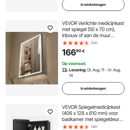
In winkelwagen
VEVOR Verlichte medicijnkast
met spiegel (50 x 70 cm),
inbouw of aan de muur
bevestigd, 3-kleuren
(64)
dimbare LED-badkamerkast
166
90
€
met vloerverlichting,
verstelbare plankopslag
Op voorraad.
Levering:
Di. Aug. 11 - Vr. Aug.
14
In winkelwagen
VEVOR Spiegelmedicijnkast
(406 x 128 x 610 mm) voor
badkamer met spiegeldeur
en verstelbare glazen
(46)