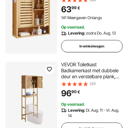
voor wandmontage,
63
99
€
Hangkast met open
scheidingswand voor
141 Weergaven Onlangs
keuken, Toilet
Op voorraad.
Levering:
zodra Do. Aug. 13
In winkelwagen
VEVOR Toiletkast
Badkamerkast met dubbele
deur en verstelbare plank,
ruimtebesparende 3-laags
(37)
badkamerkast boven het
96
90
€
toilet met open plank,
65x27x175 cm Opbergkast
Op voorraad.
Natuurlijk
Levering:
Di. Aug. 11 - Vr. Aug.
14