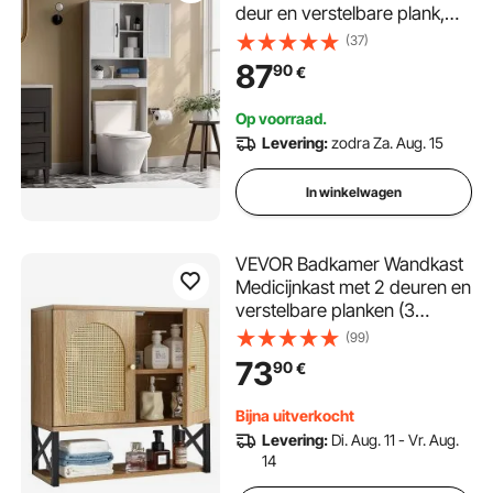
deur en verstelbare plank,
ruimtebesparende
(37)
badkamerkast met 3 niveaus
87
90
€
boven het toilet met open
plank, 600x210x1651 mm
Op voorraad.
Opbergkast Wit
Levering:
zodra Za. Aug. 15
In winkelwagen
VEVOR Badkamer Wandkast
Medicijnkast met 2 deuren en
verstelbare planken (3
hoogteniveaus), Opbergkast
(99)
Wandkast met open
73
90
€
scheidingswand voor Keuken
Toilet Wasruimte
Bijna uitverkocht
Levering:
Di. Aug. 11 - Vr. Aug.
14