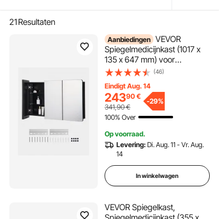
21
Resultaten
VEVOR
Aanbiedingen
Spiegelmedicijnkast (1017 x
135 x 647 mm) voor
badkamer met 3 deuren en 3
(46)
spiegels, ingebouwd en aan
Eindigt Aug. 14
de muur bevestigd,
243
90
€
aluminium frame,
-
29%
341,90
€
badkamerkast
100% Over
Op voorraad.
Levering:
Di. Aug. 11 - Vr. Aug.
14
In winkelwagen
VEVOR Spiegelkast,
Spiegelmedicijnkast (355 x