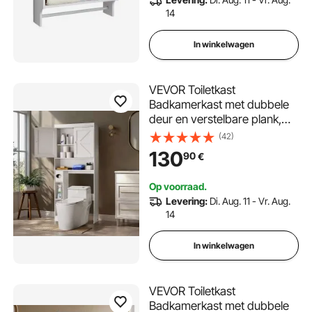
14
In winkelwagen
VEVOR Toiletkast
Badkamerkast met dubbele
deur en verstelbare plank,
ruimtebesparende
(42)
badkamerkast met 3 niveaus
130
90
€
boven het toilet met open
plank, 1713x815x195 mm
Op voorraad.
Opbergkast Wit
Levering:
Di. Aug. 11 - Vr. Aug.
14
In winkelwagen
VEVOR Toiletkast
Badkamerkast met dubbele