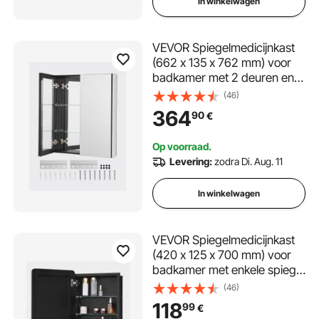
In winkelwagen
VEVOR Spiegelmedicijnkast
(662 x 135 x 762 mm) voor
badkamer met 2 deuren en 7
spiegels, ingebouwd en aan
(46)
de muur bevestigd,
364
90
€
aluminium frame,
badkamerkast
Op voorraad.
Levering:
zodra Di. Aug. 11
In winkelwagen
VEVOR Spiegelmedicijnkast
(420 x 125 x 700 mm) voor
badkamer met enkele spiegel
en verstelbare glazen
(46)
planken, ingebouwd en aan
118
99
€
de muur bevestigd,