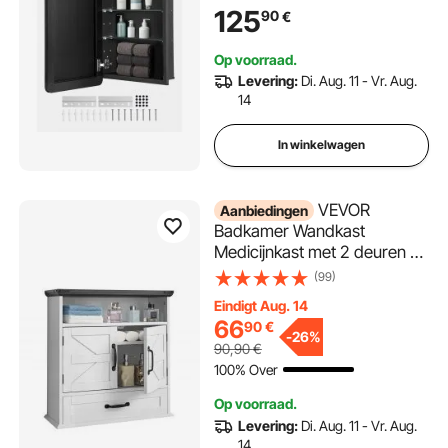
planken, ingebouwd en aan
125
90
€
de muur bevestigd,
aluminium frame,
Op voorraad.
badkamerkast
Levering:
Di. Aug. 11 - Vr. Aug.
14
In winkelwagen
VEVOR
Aanbiedingen
Badkamer Wandkast
Medicijnkast met 2 deuren en
verstelbare planken,
(99)
Opbergkast Wandkast
Eindigt Aug. 14
Badkamerkast met open
66
90
€
scheidingswand en lades
-
26%
90,90
€
voor keuken, toilet
100% Over
Op voorraad.
Levering:
Di. Aug. 11 - Vr. Aug.
14