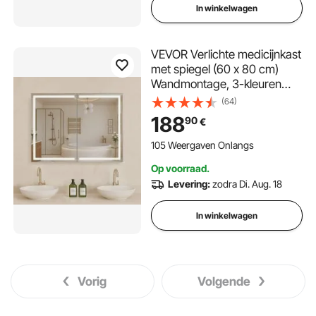
In winkelwagen
VEVOR Verlichte medicijnkast
met spiegel (60 x 80 cm)
Wandmontage, 3-kleuren
dimbare LED-badkamerkast
(64)
met HD-spiegel,
188
90
€
geheugenfunctie/verstelbare
planken,
105 Weergaven Onlangs
opbergruimte/stopcontacten
Op voorraad.
en USB-poorten
Levering:
zodra Di. Aug. 18
In winkelwagen
Vorig
Volgende