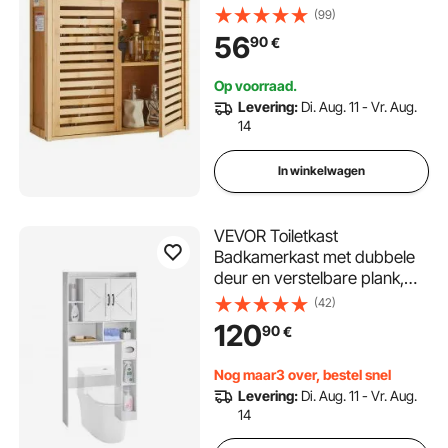
planken, Opbergkast boven
(99)
het toilet voor wandmontage,
56
90
€
Hangkast voor keukentoilet
Wasruimte
Op voorraad.
Levering:
Di. Aug. 11 - Vr. Aug.
14
In winkelwagen
VEVOR Toiletkast
Badkamerkast met dubbele
deur en verstelbare plank,
ruimtebesparende
(42)
badkamerkast met 4 niveaus
120
90
€
boven het toilet met open
plank, 1680x785x195 mm
Nog maar3 over, bestel snel
Opbergkast Wit
Levering:
Di. Aug. 11 - Vr. Aug.
14