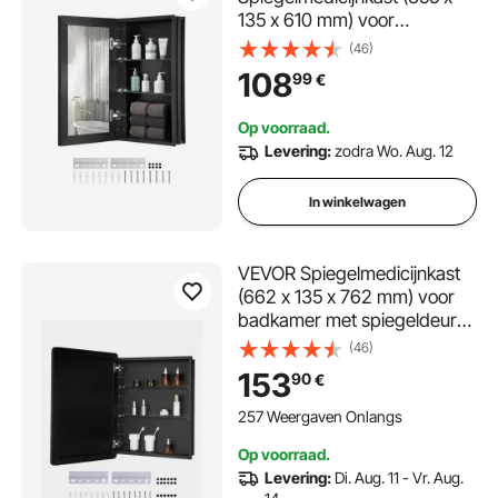
135 x 610 mm) voor
badkamers met dubbele
(46)
spiegel en verstelbare glazen
108
99
€
planken, inbouw- en
wandmontage, aluminium
Op voorraad.
frame, badkamerkast
Levering:
zodra Wo. Aug. 12
In winkelwagen
VEVOR Spiegelmedicijnkast
(662 x 135 x 762 mm) voor
badkamer met spiegeldeur
en verstelbare glazen
(46)
planken, ingebouwd en aan
153
90
€
de muur bevestigd,
aluminium frame,
257 Weergaven Onlangs
badkamerkast
Op voorraad.
Levering:
Di. Aug. 11 - Vr. Aug.