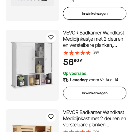
14
In winkelwagen
VEVOR Badkamer Wandkast
Medicijnkastje met 2 deuren
en verstelbare planken,
Opbergkast boven het toilet
(99)
voor wandmontage,
56
90
€
Hangkast met 3 open
compartimenten voor
Op voorraad.
keuken, Toilet
Levering:
zodra Vr. Aug. 14
In winkelwagen
VEVOR Badkamer Wandkast
Medicijnkast met 2 deuren en
verstelbare planken,
Opbergkast boven het toilet
(99)