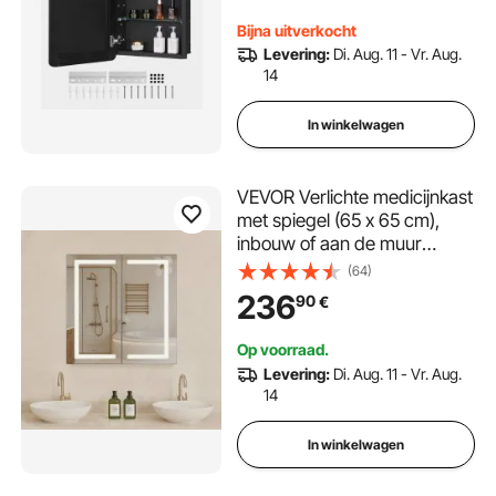
aluminium frame,
Bijna uitverkocht
badkamerkast
Levering:
Di. Aug. 11 - Vr. Aug.
14
In winkelwagen
VEVOR Verlichte medicijnkast
met spiegel (65 x 65 cm),
inbouw of aan de muur
bevestigd, 3-kleuren
(64)
dimbare LED-badkamerkast
236
90
€
met HD-spiegel, verstelbare
plank, geheugenfunctie voor
Op voorraad.
ontwaseming
Levering:
Di. Aug. 11 - Vr. Aug.
14
In winkelwagen