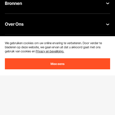
Bronnen
Retourneren en vervangingen
Leden Programma
Uw bestellingen
Over Ons
Pro-ledenprogramma
Jouw rekening
Over VEVOR
Verzendtarieven & beleid
We gebruiken cookies om uw online ervaring te verbeteren. Door verder te
Download de VEVOR App
bladeren op deze website, we gaan ervan uit dat u akkoord gaat met ons
Voorwaarden van de dienst
Betalingswijzen
gebruik van cookies en
Privacy en beveiliging.
Privacybeleid
Hulp en veelgestelde vragen
Mee eens
Pro Member Program Algemene Voorwaarden
Delen naar
Wij accepteren