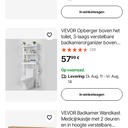
In winkelwagen
VEVOR Opberger boven het
toilet, 3-laags verstelbare
badkamerorganizer boven
het toilet, bamboe opbergrek
(33)
met 3 haken, vrijstaand,
57
99
€
eenvoudig te monteren
Op voorraad.
Levering:
Di. Aug. 11 - Vr. Aug.
14
In winkelwagen
VEVOR Badkamer Wandkast
Medicijnkastje met 2 deuren
en in hoogte verstelbare