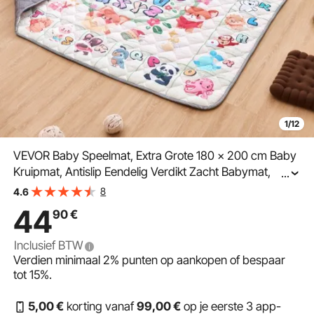
1/12
VEVOR Baby Speelmat, Extra Grote 180 x 200 cm Baby
Kruipmat, Antislip Eendelig Verdikt Zacht Babymat,
...
Opvouwbare Vloermat, Waterdichte
8
4.6
Activiteitsspeelmatten voor Baby's, Peuters en
44
90
€
Zuigelingen, Machinewasbaar
Inclusief BTW
Verdien minimaal
2%
punten op aankopen of bespaar
tot
15%
.
5
,00
€
korting vanaf
99
,00
€
op je eerste 3 app-