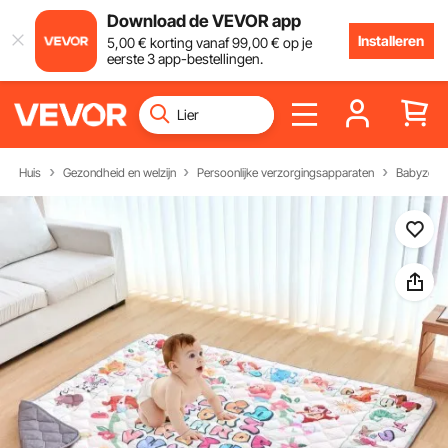
Download de VEVOR app
Installeren
5
,00
€
korting vanaf
99
,00
€
op je
eerste 3 app-bestellingen.
Huis
Gezondheid en welzijn
Persoonlijke verzorgingsapparaten
Babyzorg