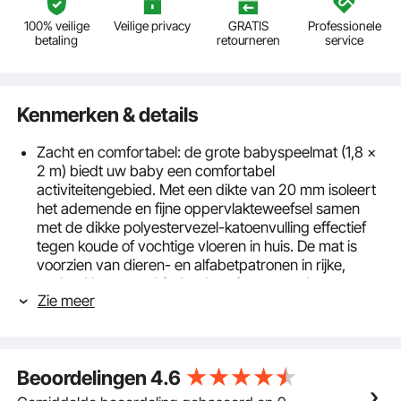
100% veilige
Veilige privacy
GRATIS
Professionele
betaling
retourneren
service
Kenmerken & details
Zacht en comfortabel: de grote babyspeelmat (1,8 x
2 m) biedt uw baby een comfortabel
activiteitengebied. Met een dikte van 20 mm isoleert
het ademende en fijne oppervlakteweefsel samen
met de dikke polyestervezel-katoenvulling effectief
tegen koude of vochtige vloeren in huis. De mat is
voorzien van dieren- en alfabetpatronen in rijke,
zachte kleuren en biedt educatieve waarde.
Zie meer
Robuust en duurzaam: de vloermat is van binnen en
van buiten gemaakt van veilige materialen. Het
voldoet aan de ASTM- en EN71-1/2/3-tests. Dit zorgt
ervoor dat het veilig is, zelfs als uw baby erop kauwt.
Beoordelingen
4.6
Het materiaal is bovendien slijtvast en duurzaam en
zal niet gemakkelijk door je baby worden bekrast of