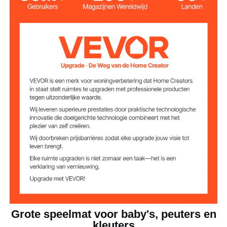
71 x 79 inch / 1800 x 2000
Matmaat
mm
synthetisch vezelmateriaal
Hoofdmateriaal
2,35 kg
Productgewicht
Grote speelmat voor baby's, peuters en
kleuters