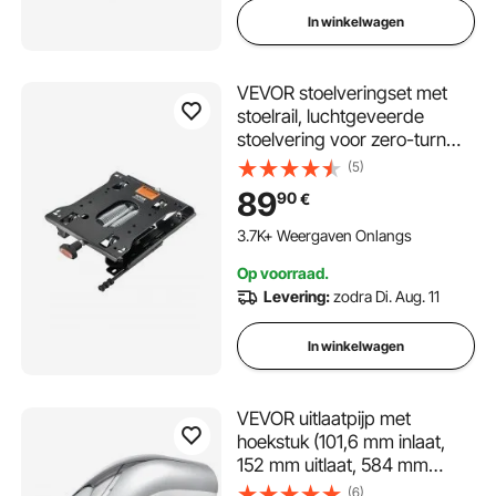
In winkelwagen
VEVOR stoelveringset met
stoelrail, luchtgeveerde
stoelvering voor zero-turn
grasmaaiers, 150 mm van
(5)
voor naar achter verstelbaar,
89
90
€
tractorstoelveringset voor
heftruck, bulldozer
3.7K+ Weergaven Onlangs
Op voorraad.
Levering:
zodra Di. Aug. 11
In winkelwagen
VEVOR uitlaatpijp met
hoekstuk (101,6 mm inlaat,
152 mm uitlaat, 584 mm
totale lengte), naar beneden
(6)