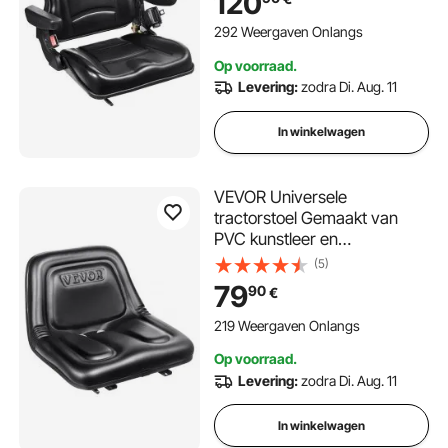
120
rugleuning en
microveiligheidsschakelaar
292 Weergaven Onlangs
Bestuurdersstoel met
Op voorraad.
armleuningen en
Levering:
zodra Di. Aug. 11
veiligheidsgordel
In winkelwagen
VEVOR Universele
tractorstoel Gemaakt van
PVC kunstleer en
polyurethaanschuim
(5)
Tractorstoel met afvoergaten
79
90
€
en
microveiligheidsschakelaar
219 Weergaven Onlangs
Bestuurdersstoel Enkele stoel
Op voorraad.
160-340 mm sleuf
Levering:
zodra Di. Aug. 11
In winkelwagen