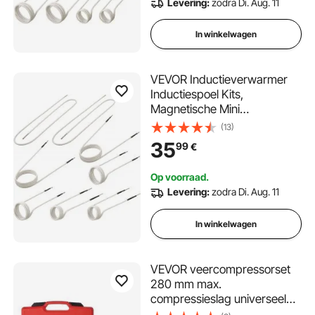
Levering:
zodra Di. Aug. 11
In winkelwagen
VEVOR Inductieverwarmer
Inductiespoel Kits,
Magnetische Mini
Inductieverwarmer Set,
(13)
Vlamloze
35
99
€
Verwarmingsaccessoires 8
Stuks, Hittebestendig
Op voorraad.
Inductieverwarmingsgereeds
Levering:
zodra Di. Aug. 11
chap met Flexibiliteit
In winkelwagen
VEVOR veercompressorset
280 mm max.
compressieslag universeel
veerpootgereedschap 1200