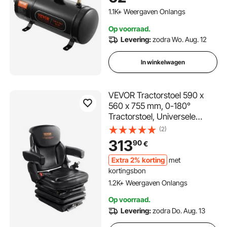
voor treinhoorns, banden
1.1K+ Weergaven Onlangs
oppompen, vrachtwagens,
Op voorraad.
SUV's, enz. Zwart
Levering:
zodra Wo. Aug. 12
In winkelwagen
VEVOR Tractorstoel 590 x
560 x 755 mm, 0-180°
Tractorstoel, Universele
Tractorstoel, Tractorstoel,
(2)
Heftruck PVC 33,1 kg voor de
313
90
€
meeste mechanische stoelen
zoals vorkheftrucks
Extra 2% korting
met
kortingsbon
1.2K+ Weergaven Onlangs
Op voorraad.
Levering:
zodra Do. Aug. 13