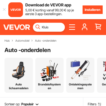
Download de VEVOR app
Installeren
5
,00
€
korting vanaf
99
,00
€
op je
eerste 3 app-bestellingen.
Huis
Automobiel
Auto -onderdelen
Auto -onderdelen
Auto
Brandstofsystem
Ontstekingssyste
Ge
lichaamsdelen
en
men
opha
Sorteer op:
Populair
Filters