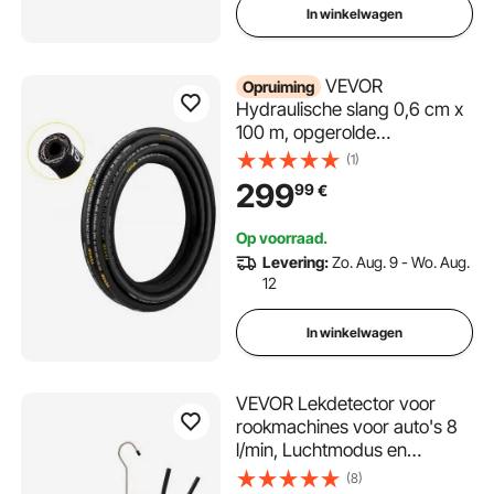
In winkelwagen
VEVOR
Opruiming
Hydraulische slang 0,6 cm x
100 m, opgerolde
hydraulische slang 5800 PSI,
(1)
rubberen hydraulische slang
299
99
€
met 2 zeer trekvaste stalen
draadvlechten, bulk
Op voorraad.
hydraulische slang -20 ℃ tot
Levering:
Zo. Aug. 9 - Wo. Aug.
140 ℃
12
In winkelwagen
VEVOR Lekdetector voor
rookmachines voor auto's 8
l/min, Luchtmodus en
rookmodus voor
(8)