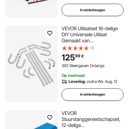
boten en ATV's.
In winkelwagen
VEVOR Uitlaatset 16-delige
DIY Universele Uitlaat
Gemaakt van
Gegalvaniseerd Staal 57,15
(1)
mm met Plug-in Aansluiting &
125
99
€
Grote Uitlaatpijp, RVS
Uitlaatpijp voor
392 Weergaven Onlangs
Uitlaatsysteem, voor Garage
Op voorraad.
Auto Reparatiewerkplaats 4S
Levering:
zodra Wo. Aug. 12
Shop
In winkelwagen
VEVOR
Stuurstanggereedschapset,
12-delige