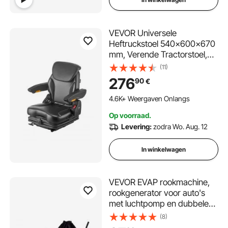
VEVOR Universele
Heftruckstoel 540x600x670
mm, Verende Tractorstoel,
Tractorstoel, Heftruckstoel,
(11)
Veilige neerklapbare stoel,
276
90
€
Grasmaaierstoel voor Skid
Steer Loader, Bulldozer
4.6K+ Weergaven Onlangs
Op voorraad.
Levering:
zodra Wo. Aug. 12
In winkelwagen
VEVOR EVAP rookmachine,
rookgenerator voor auto's
met luchtpomp en dubbele
luchtmodus, lekdetector voor
(8)
auto's, motoren en