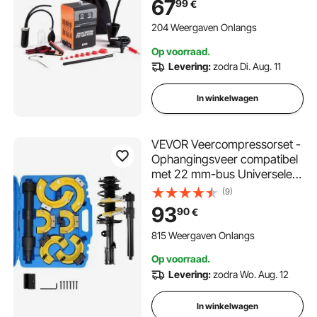
67
99
€
vrachtwagens,
diagnoseapparaat voor
204 Weergaven Onlangs
lekdetectie, 1,3–1,6 bar,
Op voorraad.
rookmachine,
Levering:
zodra Di. Aug. 11
lektestapparaat
In winkelwagen
VEVOR Veercompressorset -
Ophangingsveer compatibel
met 22 mm-bus Universele
veercompressor 4500 kg
(9)
draagvermogen Auto
93
90
€
Professionele
veercompressor
815 Weergaven Onlangs
Schokdempergereedschap
Op voorraad.
Veerpoten
Levering:
zodra Wo. Aug. 12
In winkelwagen