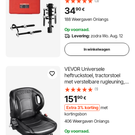
(3)
kg draagvermogen
34
90
€
veerpootcompressor 220-
310 mm auto professioneel
188 Weergaven Onlangs
veercompressor
Op voorraad.
schokdempergereedschap
Levering:
zodra Wo. Aug. 12
In winkelwagen
VEVOR Universele
heftruckstoel, tractorstoel
met verstelbare rugleuning,
microschakelaar en
(1)
veiligheidsgordel, omhullende
151
90
€
heftruckstoel voor tractor,
lader, graafmachine
Extra 3% korting
met
kortingsbon
406 Weergaven Onlangs
Op voorraad.