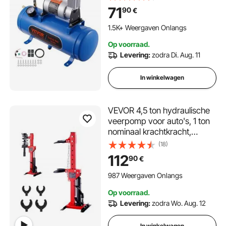
luchtcompressorsysteem
71
90
€
voor treinhoorns, banden
oppompen, vrachtwagens,
1.5K+ Weergaven Onlangs
SUV's, enz. Blauw
Op voorraad.
Levering:
zodra Di. Aug. 11
In winkelwagen
VEVOR 4,5 ton hydraulische
veerpomp voor auto's, 1 ton
nominaal krachtkracht,
veerpootcompressor voor 11-
(18)
13 cm en 14-17 cm veerpoten
112
90
€
met lekvrije hydraulische
pomp
987 Weergaven Onlangs
Op voorraad.
Levering:
zodra Wo. Aug. 12
In winkelwagen