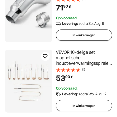
gebogen uitlaatpijp met klem
71
90
€
voor vrachtwagens, sedans,
sportwagens, SUV's,
Op voorraad.
verchroomd oppervlak
Levering:
zodra Zo. Aug. 9
In winkelwagen
VEVOR 10-delige set
magnetische
inductieverwarmingsspiralen,
mini-verwarmingsspiraalset
(1)
met flexibiliteit en lange
53
90
€
levensduur, voor het
verwijderen van verroeste
Op voorraad.
schroeven en moeren, 8
Levering:
zodra Wo. Aug. 12
spiralen + 1 U-vormige + 1
vrijvormige
In winkelwagen