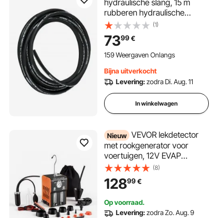
hydraulische slang, 15 m
rubberen hydraulische
olieslangen met 2 zeer sterke
(1)
stalen draadvlechten, 1/2
73
99
€
inch binnendiameter, 5000
PSI, grootverpakkingen -40
159 Weergaven Onlangs
°F tot 250 °F, flexibele slang
Bijna uitverkocht
Levering:
zodra Di. Aug. 11
In winkelwagen
VEVOR lekdetector
Nieuw
met rookgenerator voor
voertuigen, 12V EVAP
vacuümdiagnoseapparaat
(8)
met geïntegreerde
128
99
€
luchtpomp, drukmeter,
debietmeter, oliepeilindicator,
Op voorraad.
2 standen voor auto's,
Levering:
zodra Zo. Aug. 9
motoren, vrachtwagens,