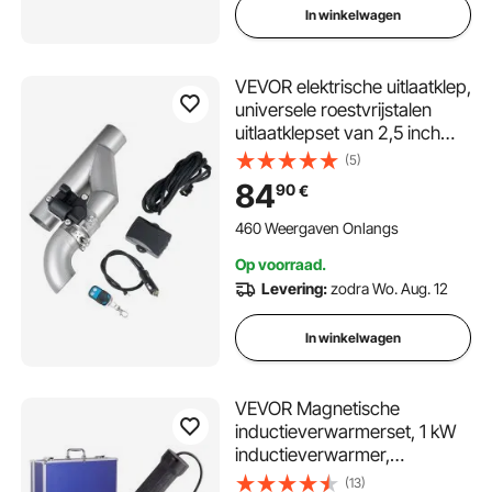
In winkelwagen
VEVOR elektrische uitlaatklep,
universele roestvrijstalen
uitlaatklepset van 2,5 inch
met afstandsbediening, Y-
(5)
stuk en bedieningskastje,
84
90
€
geschikt voor vrachtwagens,
sedans, sportwagens en
460 Weergaven Onlangs
SUV's.
Op voorraad.
Levering:
zodra Wo. Aug. 12
In winkelwagen
VEVOR Magnetische
inductieverwarmerset, 1 kW
inductieverwarmer,
boutinductieverwarmer met
(13)