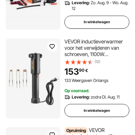
Levering:
Zo. Aug. 9 - Wo. Aug.
0,07 bar, lektestapparaat
12
In winkelwagen
VEVOR inductieverwarmer
voor het verwijderen van
schroeven, 1100W
magnetische
(12)
inductieverwarmerset,
153
90
€
verwarmer voor het
verwijderen van roestige
133 Weergaven Onlangs
schroeven,
Op voorraad.
autoreparatiegereedschap
Levering:
zodra Di. Aug. 11
met 3 spoelen
In winkelwagen
VEVOR
Opruiming