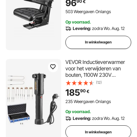
96
90
€
Elastisch
Polyurethaanschuim, Ideaal
503 Weergaven Onlangs
voor Skid Steer Loader
Op voorraad.
Bulldozer
Levering:
zodra Wo. Aug. 12
In winkelwagen
VEVOR Inductieverwarmer
voor het verwijderen van
bouten, 1100W 230V
magnetische
(12)
inductieverwarmerset,
185
90
€
handgereedschap voor het
verwijderen van moeren,
235 Weergaven Onlangs
reparatiegereedschap voor
Op voorraad.
autowerkplaatsen met 8
Levering:
zodra Wo. Aug. 12
spoelen en doos
In winkelwagen