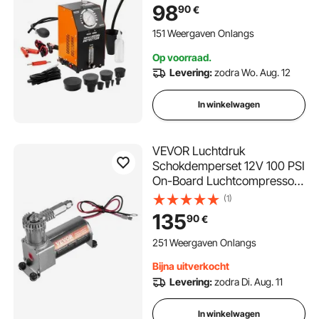
rookmachines voor auto's,
98
90
€
Lekdetector met drukmeter
en luchtpompen, Lekdetector
151 Weergaven Onlangs
voor rookmachines
Op voorraad.
Levering:
zodra Wo. Aug. 12
In winkelwagen
VEVOR Luchtdruk
Schokdemperset 12V 100 PSI
On-Board Luchtcompressor
Systeem, Luchtcompressor
(1)
Systeem Luchtvering
135
90
€
Compressor Kit met
Enkelvoudig Leidingsysteem
251 Weergaven Onlangs
& Manometer & Luchtleiding
Bijna uitverkocht
voor Vrachtwagens en
Levering:
zodra Di. Aug. 11
Bestelwagens
In winkelwagen