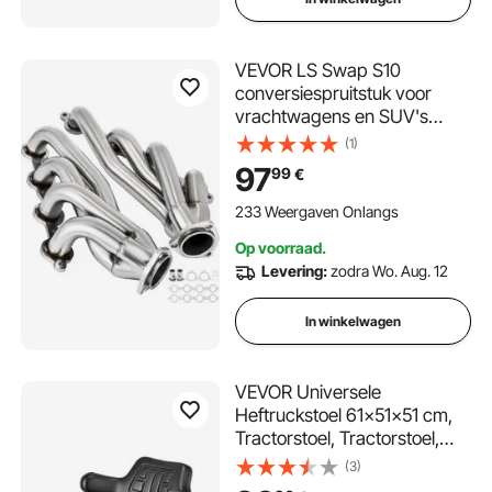
VEVOR LS Swap S10
conversiespruitstuk voor
vrachtwagens en SUV's
4.8L, 5.3L, 5.7L, 6.0L, 6.2L
(1)
motoren, alleen V8-motoren,
97
99
€
motorconversie-
omschakelkop voor LS1, LS2,
233 Weergaven Onlangs
LS3, LS6, LS-motoren
Op voorraad.
Levering:
zodra Wo. Aug. 12
In winkelwagen
VEVOR Universele
Heftruckstoel 61x51x51 cm,
Tractorstoel, Tractorstoel,
Heftruckstoel, Tractorstoel
(3)
PVC Kunstleer en Zeer