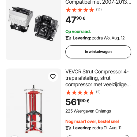
Compatibel met 2007-2013
Chevrolet Silverado 1500
(12)
5.3L V8, Vervangt OE#
47
90
€
A5365, A5365, Veilige
Ondersteuning, Linker- en
Op voorraad.
Rechtervoorbevestigingen
Levering:
zodra Wo. Aug. 12
In winkelwagen
VEVOR Strut Compressor 4-
traps afstelling, strut
compressor met veelzijdige
montagemogelijkheden en
(2)
multifunctionele haak voor
561
90
€
het comprimeren van
schroefveren tot 1360 kg,
225 Weergaven Onlangs
geschikt voor SUV's en
Nog maar1 over, bestel snel
vrachtwagens
Levering:
zodra Di. Aug. 11