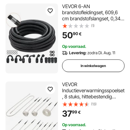
VEVOR 6-AN
brandstofleidingset, 609,6
cm brandstofslangset, 0,34"
nylon roestvrijstalen
(1)
gevlochten brandstofleiding
50
90
€
olie-/gas-/dieselslang
eindfittingset 12-delige
Op voorraad.
draaibare adapterset
Levering:
zodra Di. Aug. 11
In winkelwagen
VEVOR
Inductieverwarmingsspoelset
, 8 stuks, hittebestendig
inductieverwarmingsgereeds
(13)
chap met flexibiliteit en lange
37
99
€
levensduur voor het
verwijderen van roestige
Op voorraad.
bouten en moeren