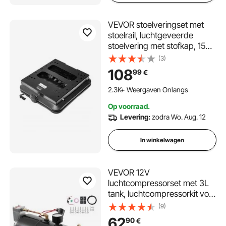
VEVOR stoelveringset met
stoelrail, luchtgeveerde
stoelvering met stofkap, 150
mm van voor naar achter
(3)
verstelbaar,
108
99
€
tractorstoelveringset voor
zero-turn grasmaaiers,
2.3K+ Weergaven Onlangs
vorkheftrucks
Op voorraad.
Levering:
zodra Wo. Aug. 12
In winkelwagen
VEVOR 12V
luchtcompressorset met 3L
tank, luchtcompressorkit voor
treinhoorns, 90-120 psi
(9)
werkdruk, geïntegreerd
62
90
€
luchtcompressorsysteem