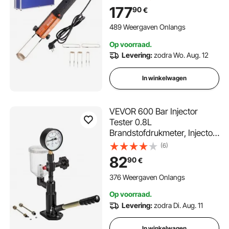
8 inductiespoelen,
177
90
€
boutverwijderaar voor
inductieverwarmers voor het
489 Weergaven Onlangs
verwijderen van bouten en
Op voorraad.
moeren
Levering:
zodra Wo. Aug. 12
In winkelwagen
VEVOR 600 Bar Injector
Tester 0.8L
Brandstofdrukmeter, Injector
Tester met dubbele schaal
(6)
Injector Tester
82
90
€
Diagnoseapparaat in
dieselmotor
376 Weergaven Onlangs
Op voorraad.
Levering:
zodra Di. Aug. 11
In winkelwagen