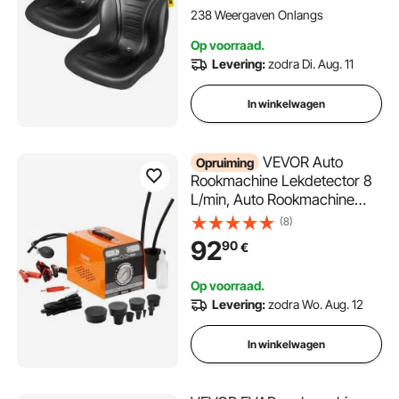
heftruckstoel voor laders,
238 Weergaven Onlangs
graafmachines en
Op voorraad.
grasmaaiers
Levering:
zodra Di. Aug. 11
In winkelwagen
VEVOR Auto
Opruiming
Rookmachine Lekdetector 8
L/min, Auto Rookmachine
Luchtmodus & Rookmodus
(8)
Twee Modellen, Lekdetector
92
90
€
met Manometer &
Luchtpompen, 12 V
Op voorraad.
Lekdetector Rookmachine
Levering:
zodra Wo. Aug. 12
In winkelwagen