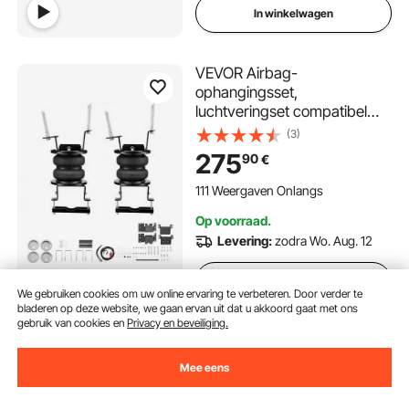
In winkelwagen
VEVOR Airbag-
ophangingsset,
luchtveringset compatibel
met Chevrolet Silverado
(3)
2500/3500HD en GMC
275
90
€
Sierra 2500/3500HD 4WD
RWD van 2011-2019,
111 Weergaven Onlangs
belasting van 5000 lbs, 5 tot
Op voorraad.
100 PSI
Levering:
zodra Wo. Aug. 12
In winkelwagen
We gebruiken cookies om uw online ervaring te verbeteren. Door verder te
bladeren op deze website, we gaan ervan uit dat u akkoord gaat met ons
gebruik van cookies en
Privacy en beveiliging.
VEVOR
Uitlaatspruitstukbouten
Mee eens
Pakkingset voor 05-11 Nissan
Frontier 4.0L 2005-2011
(1)