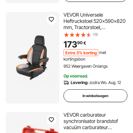
VEVOR Universele
Heftruckstoel 520x590x820
mm, Tractorstoel,
Tractorstoel, Heftruckstoel,
(11)
Veilige Tractorstoel met
173
90
€
Microschakelaar,
Ergonomische
Extra 3% korting
met
Grasmaaierstoel voor
kortingsbon
Schranklader, Bulldozer
952 Weergaven Onlangs
Op voorraad.
Levering:
zodra Wo. Aug. 12
In winkelwagen
VEVOR carburateur
synchronisator brandstof
vacuüm carburateur