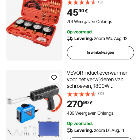
B100132, synchro
(3)
carburateur manometers
45
90
€
50X30X15cm, synchronisator
carburateur synchronisator
701 Weergaven Onlangs
set, brandstof vacuüm
Op voorraad.
carburateur
Levering:
zodra Wo. Aug. 12
In winkelwagen
VEVOR inductieverwarmer
voor het verwijderen van
schroeven, 1800W
magnetische
(12)
inductieverwarmerset,
270
90
€
verwarmer voor het
verwijderen van roestige
439 Weergaven Onlangs
schroeven,
Op voorraad.
autoreparatiegereedschap
Levering:
zodra Di. Aug. 11
met 4 spoelen