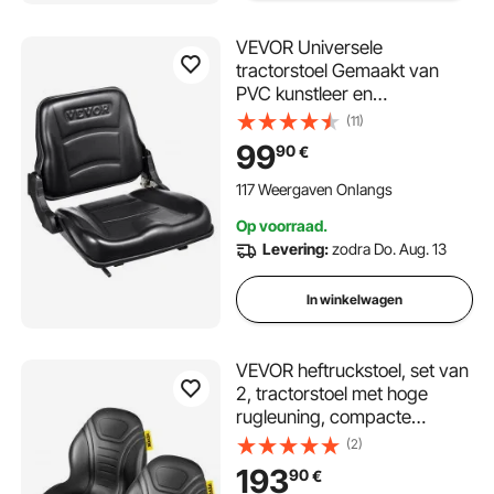
VEVOR Universele
tractorstoel Gemaakt van
PVC kunstleer en
polyurethaanschuim
(11)
Tractorstoel met verstelbare
99
90
€
rugleuning en
microveiligheidsschakelaar
117 Weergaven Onlangs
Tractorstoel bestuurdersstoel
Op voorraad.
160-340mm sleuf
Levering:
zodra Do. Aug. 13
In winkelwagen
VEVOR heftruckstoel, set van
2, tractorstoel met hoge
rugleuning, compacte
tractorstoel, zwart vinyl,
(2)
heftruckstoel met
193
90
€
afvoergaten, comfortabele