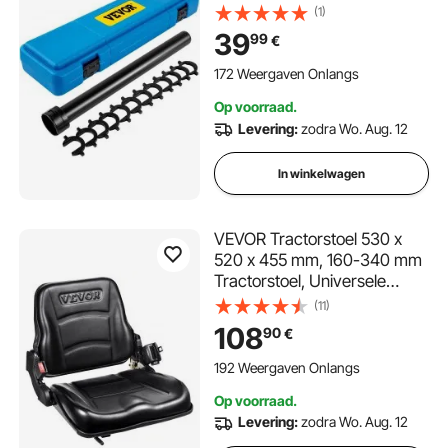
stuurstangverwijderingsset,
(1)
12 kruiskopadapters,
39
99
€
complete
stuurstanggereedschapset,
172 Weergaven Onlangs
stuurstanggereedschap voor
Op voorraad.
1/2-inch aandrijfbuis, zwaar
Levering:
zodra Wo. Aug. 12
uitgevoerd stalen
stuurstangverwijderingsgere
In winkelwagen
edschap voor Ve
VEVOR Tractorstoel 530 x
520 x 455 mm, 160-340 mm
Tractorstoel, Universele
Tractorstoel, Tractorstoel
(11)
Tractorstoel, Heftruck PVC
108
90
€
12,9 kg voor de meeste
mechanische stoelen zoals
192 Weergaven Onlangs
vorkheftrucks
Op voorraad.
Levering:
zodra Wo. Aug. 12