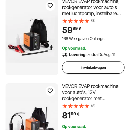
VEVOR EVAP rookmachine,
rookgenerator voor auto's
met luchtpomp, instelbare
druklekdetector voor auto's,
(8)
motoren en vrachtwagens,
59
99
€
diagnostisch hulpmiddel voor
lekdetectie 0,07 / 0,48 bar,
168 Weergaven Onlangs
rookmachine,
Op voorraad.
lektestapparaat
Levering:
zodra Di. Aug. 11
In winkelwagen
VEVOR EVAP rookmachine
voor auto's, 12V
rookgenerator met
luchtpomp en debietmeter,
(8)
lekdetector voor auto's,
81
99
€
motoren en vrachtwagens,
diagnoseapparaat voor
Op voorraad.
lekdetectie, rookmachine van