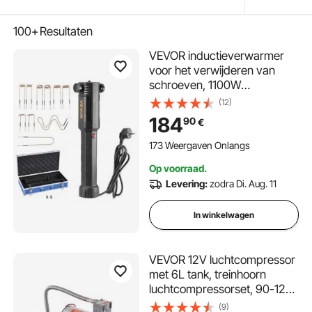
100+
Resultaten
VEVOR inductieverwarmer
voor het verwijderen van
schroeven, 1100W
magnetische
(12)
inductieverwarmerset,
184
90
€
verwarmer voor het
verwijderen van roestige
173 Weergaven Onlangs
schroeven,
Op voorraad.
autoreparatiegereedschap
Levering:
zodra Di. Aug. 11
met 10 spoelen
In winkelwagen
VEVOR 12V luchtcompressor
met 6L tank, treinhoorn
luchtcompressorset, 90-120
psi werkdruk, geïntegreerd
(9)