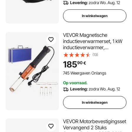
Levering:
zodra Wo. Aug. 12
In winkelwagen
VEVOR Magnetische
inductieverwarmerset, 1 kW
inductieverwarmer,
boutinductieverwarmer met
(13)
10 inductiespoelen,
185
90
€
boutverwijderaar voor
inductieverwarmers voor het
745 Weergaven Onlangs
verwijderen van bouten en
Op voorraad.
moeren
Levering:
zodra Wo. Aug. 12
In winkelwagen
VEVOR Motorbevestigingsset
Vervangend 2 Stuks