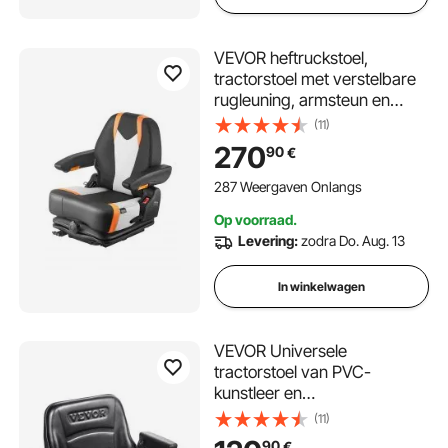
VEVOR heftruckstoel,
tractorstoel met verstelbare
rugleuning, armsteun en
veiligheidsgordel, veilige
(11)
neerklapbare tractorstoel
270
90
€
met microschakelaar,
grasmaaierstoel voor
287 Weergaven Onlangs
schranklader, bulldozer
Op voorraad.
Levering:
zodra Do. Aug. 13
In winkelwagen
VEVOR Universele
tractorstoel van PVC-
kunstleer en
polyurethaanschuim
(11)
Tractorstoel met verstelbare
90
€