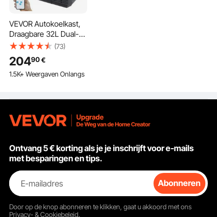
VEVOR Autokoelkast,
Draagbare 32L Dual-
Zone Vriezer, 12V
(73)
Autokoelkast,
204
90
€
Instelbaar
1.5K+ Weergaven Onlangs
Temperatuurbereik
van -4℉ tot 68℉,
12/24V DC en 100-
240V AC Compressor
Koeler voor Camping,
Camper
Ontvang 5 € korting als je je inschrijft voor e-mails
met besparingen en tips.
E-mailadres
Abonneren
Door op de knop
abonneren
te klikken, gaat u akkoord met ons
Privacy- & Cookiebeleid
.