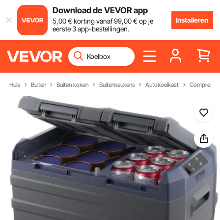
Download de VEVOR app
Installeren
5
,00
€
korting vanaf
99
,00
€
op je
eerste 3 app-bestellingen.
Huis
Buiten
Buiten koken
Buitenkeukens
Autokoelkast
Compressor