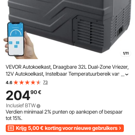
1/11
VEVOR Autokoelkast, Draagbare 32L Dual-Zone Vriezer,
12V Autokoelkast, Instelbaar Temperatuurbereik van
...
-4℉ tot 68℉, 12/24V DC en 100-240V AC Compressor
73
4.6
Koeler voor Camping, Camper
204
90
€
Inclusief BTW
Verdien minimaal
2%
punten op aankopen of bespaar
tot
15%
.
Krijg
5,00
€
korting voor nieuwe gebruikers