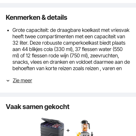
Kenmerken & details
Grote capaciteit: de draagbare koelkast met vriesvak
heeft twee compartimenten met een capaciteit van
32 liter. Deze robuuste camperkoelkast biedt plaats
aan 44 blikjes cola (330 ml), 37 flessen water (550
ml) of 12 flessen rode wijn (750 ml), zeevruchten,
snacks, vlees en dranken en voldoet daarmee aan de
behoeften van korte reizen zoals reizen , varen en
kamperen .
Zie meer
1,5 uur snelle koeling: deze 12 volt autokoelkast maakt
gebruik van compressorkoeling en bereikt een
uitschakelpunt van -4 °F (-20 °C) in ongeveer 1,5 uur
bij een omgevingstemperatuur van 77 °F (25 °C). Hij
Vaak samen gekocht
koelt snel af en werkt nog perfect, zelfs onder een
hoek tot 45 graden. Dit maakt hem tot een ideale
metgezel tijdens het kamperen buiten of op het werk
en houdt je eten vers. Je hebt geen ijsblokjes nodig,
waardoor eten niet bederft en je geld en ruimte