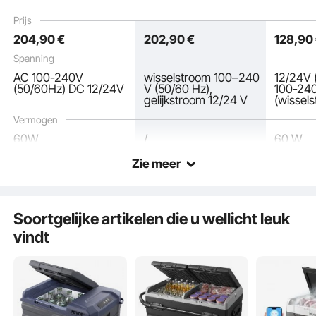
12/24V DC en 100-
(-20 °C tot 20 °C),
Vrachtw
Prijs
240V AC Compressor
Draagbare koelkast
60W Th
204
,90
€
202
,90
€
128
,90
Koeler voor Camping,
voor campers, boten,
elektris
Camper
kamperen en vissen
Koelbox
Spanning
AC 100-240V
wisselstroom 100–240
12/24V (
(50/60Hz) DC 12/24V
V (50/60 Hz),
100-24
gelijkstroom 12/24 V
(wissel
Vermogen
60W
/
60 W
Werkt op ≤45 decibel, verbruikt 0,6 kWh per 24 uur. De compressor zorgt voor
Zie meer
optimale prestaties, zelfs op hellingen tot 45 graden.
Soortgelijke artikelen die u wellicht leuk
vindt