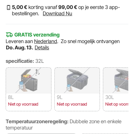
5
,00
€
korting vanaf
99
,00
€
op je eerste 3 app-
bestellingen.
Download Nu
GRATIS verzending
Leveren aan
Nederland
.
Zo snel mogelijk ontvangen
Do. Aug. 13.
Details
specificatie:
32L
8L
9L
30L
Niet op voorraad
Niet op voorraad
Niet op voorraa
Temperatuurzoneregeling:
Dubbele zone en enkele
temperatuur