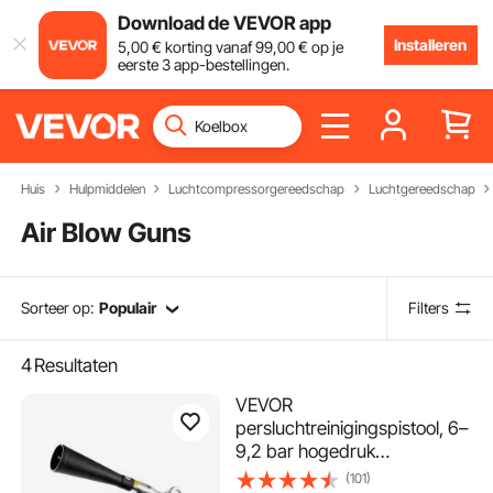
Download de VEVOR app
Installeren
5
,00
€
korting vanaf
99
,00
€
op je
eerste 3 app-bestellingen.
Huis
Hulpmiddelen
Luchtcompressorgereedschap
Luchtgereedschap
Air Blow Guns
Sorteer op:
Populair
Filters
4
Resultaten
VEVOR
persluchtreinigingspistool, 6–
9,2 bar hogedruk
luchtblaaspistool met 2
(101)