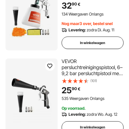
sproeiers en 1 liter
32
90
€
vloeistoffles, waspistool,
autoreinigingspistool,
134 Weergaven Onlangs
geschikt voor 1/4 NPT
Nog maar3 over, bestel snel
luchtcompressor
Levering:
zodra Di. Aug. 11
In winkelwagen
VEVOR
persluchtreinigingspistool, 6–
9,2 bar persluchtpistool met
2 nozzlesets, 360° draaibare
(101)
nozzle voor grondige
25
90
€
reiniging,
hogedrukblaaspistool,
535 Weergaven Onlangs
compatibel met 1/4 NPT
Op voorraad.
luchtcompressor.
Levering:
zodra Wo. Aug. 12
In winkelwagen