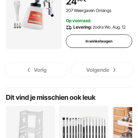
24
Compatibel met 1/4 NPT
Luchtcompressor
207 Weergaven Onlangs
Op voorraad.
Levering:
zodra Wo. Aug. 12
In winkelwagen
Vorig
Volgende
Dit vind je misschien ook leuk