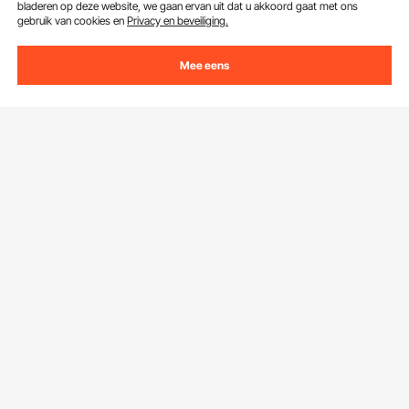
bladeren op deze website, we gaan ervan uit dat u akkoord gaat met ons
gebruik van cookies en
Privacy en beveiliging.
Ontvang 5 € korting als je je inschrijft voor e-mails
met besparingen en tips.
Mee eens
E-mailadres
Abonneren
Door op de knop
abonneren
te klikken, gaat u akkoord met ons
Privacy- & Cookiebeleid
.
Klantenservice
Neem contact op
Bronnen
Retourneren en vervangingen
Leden Programma
Uw bestellingen
Over Ons
Pro-ledenprogramma
Jouw rekening