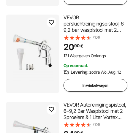
VEVOR
persluchtreinigingspistool, 6–
9,2 bar waspistool met 2
sproeiersets, 360° draaibare
(101)
sproeier voor grondige
20
90
€
reiniging,
autoreinigingspistool,
121 Weergaven Onlangs
compatibel met 1/4 NPT
Op voorraad.
luchtcompressor.
Levering:
zodra Wo. Aug. 12
In winkelwagen
VEVOR Autoreinigingspistool,
6–9,2 Bar Waspistool met 2
Sproeiers & 1 Liter Vortex
Reinigingspistool,
(101)
Persluchtblaaspistool,
90
€