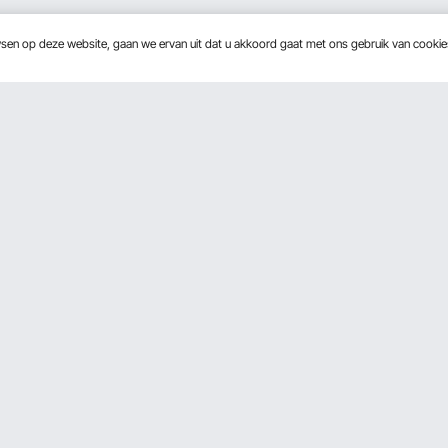
wsen op deze website, gaan we ervan uit dat u akkoord gaat met ons gebruik van cooki
Over Ons
ramma
Over VEVOR
rogramma
Voorwaarden van de dienst
Privacybeleid
Pro Member Program Algemene Vo