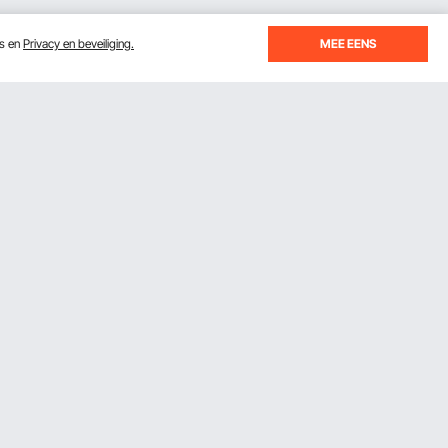
es en
Privacy en beveiliging.
MEE EENS
Ontvang 5 € korting als je je inschrijft
voor e-mails met besparingen en tips.
Abonneren
Door op de knop
abonneren
te klikken, gaat u akkoord
orwaarden
met ons
Privacy- & Cookiebeleid
.
Download de VEVOR App