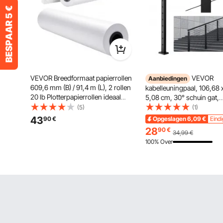
VEVOR Breedformaat papierrollen
VEVOR
Aanbiedingen
609,6 mm (B) / 91,4 m (L), 2 rollen
kabelleuningpaal, 106,68 
20 lb Plotterpapierrollen ideaal
5,08 cm, 30° schuin gat,
voor CAD-tekeningen, technische
trapleuningpaal, 12 voor
(5)
(1)
plannen, GIS-kaarten,
gaten, SUS304 roestvrijst
43
90
€
Opgeslagen
6,09
€
Eindi
architectonische ontwerpen,
met gebogen beugel,
28
90
€
34,99
€
plotterpapier
1JZLGZHS1067HNEKBV0
100% Over