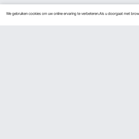
We gebruiken cookies om uw online ervaring te verbeteren.Als u doorgaat met bro
Klantenservice
Bronnen
Neem contact op
Leden Prog
Retourneren en vervangingen
Pro-ledenp
Uw bestellingen
Jouw rekening
Verzendtarieven & beleid
Betalingswijzen
Hulp en veelgestelde vragen