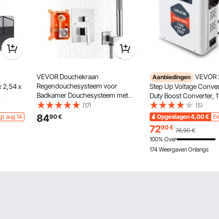
VEVOR Douchekraan
VEVOR 
Aanbiedingen
Regendouchesysteem voor
x 2,54 x
Step Up Voltage Conver
Badkamer Douchesysteem met
Duty Boost Converter, 
254 mm Vierkante
geboorde
220V Power Transforme
(17)
(5)
Regendouchekop & Handdouche,
alen paal
EU-stopcontacten, USB
84
gt aug 14
90
€
Opgeslagen
4,00
€
Ei
Wandgemonteerde
LCD-scherm,
72
90
€
76,90
€
Badkamerkranen met Messing
temperatuurbeveiliging
100% Over
Klep & Afwerkingsset, Zilver
220V-apparaten
174 Weergaven Onlangs
Chroom