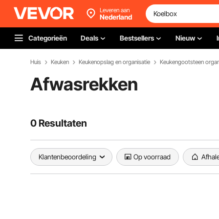
Leveren aan
Nederland
Categorieën
Deals
Bestsellers
Nieuw
Huis
Keuken
Keukenopslag en organisatie
Keukengootsteen organ
Afwasrekken
0 Resultaten
Klantenbeoordeling
Op voorraad
Afhal