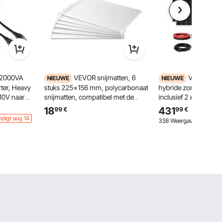
2000VA
VEVOR snijmatten, 6
VEVOR 12
NIEUWE
NIEUWE
ter, Heavy
stuks 225x156 mm, polycarbonaat
hybride zonne-winde
110V naar
snijmatten, compatibel met de
inclusief 2 x 100W m
r, met 2
VEVOR stans- en
zonnepanelen en 2
18
431
99
€
99
€
-uitgang,
embossingmachine KM-1860,
windturbine met MPP
ndigt aug 14
338 Weergaven Onlangs
voor scrapbooking en kaarten
laadregelaar voor wi
, voor
maken, transparant
energie, off-grid ene
thuisgebruik, camper
caravans en recreatie