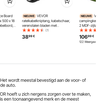
ce Board
VEVOR
VEVOR op
NIEUWE
NIEUWE
x 500 x 18
ratelkabelkniptang, kabelschaar,
campingkeuken, cam
ebelbord,
verenstalen bladen met
2 MDF-zijtafels, afn
outen
geïsoleerde handgrepen,
windscherm voor het 
(7)
(1)
t,
snelontgrendelingsknop,
opbergvakken en X-
38
106
99
€
99
€
draadkniptang voor het knippen
poten, campingkeuke
122 Weergaven Onlangs
van koper- en aluminiumkabels tot
picknicks, barbecues
400 mm²
. Het wordt meestal bevestigd aan de voor- of
 de auto.
EVOR hoeft u zich nergens zorgen over te maken,
R is een toonaangevend merk en de meest