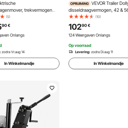
ktrische
VEVOR Trailer Doll
OPRUIMING
agenmover, trekvermogen
disseldraagvermogen, 42 & 5
op afstand bedienbare
hoogte verstelbare trailer doll
(5)
(10)
agenmanoeuvreerder met
& 50,8 mm kogels, 8,5 inch l
5
102
90
€
90
€
iobereik, gemotoriseerde
van rubber, voor het verplaat
gaven Onlangs
124 Weergaven Onlangs
leyset geschikt voor
campertrailers
caravans, boten,
d
Op voorraad
agenkrik
:
zodra Vr.aug 14
Levering:
zodra Di.aug 11
In Winkelmandje
In Winkelmandje