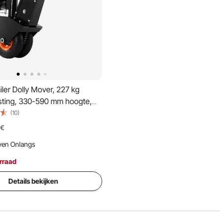
ler Dolly Mover, 227 kg
asting, 330-590 mm hoogte,
uchtbanden, handmatige of
(10)
e sleutelaandrijving, voor het
€
n van campertrailers
ven Onlangs
rraad
Details bekijken