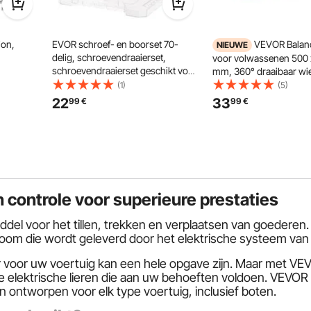
ion,
EVOR schroef- en boorset 70-
VEVOR Balan
NIEUWE
delig, schroevendraaierset,
voor volwassenen 500 
schroevendraaierset geschikt voor
mm, 360° draaibaar wi
lak,
boren en schroeven in hout,
3-voudig verstelbaar h
(1)
(5)
metaal en cement, boorsets
balanstrainingsapparaa
22
33
99
€
99
€
apparaat
combiset gesorteerd in een
antislipoppervlak voor
overzichtelijke draagtas
coretraining, thuisgym
n controle voor superieure prestaties
iddel voor het tillen, trekken en verplaatsen van goederen
room die wordt geleverd door het elektrische systeem van
er voor uw voertuig kan een hele opgave zijn. Maar met V
e elektrische lieren die aan uw behoeften voldoen. VEVO
jn ontworpen voor elk type voertuig, inclusief boten.