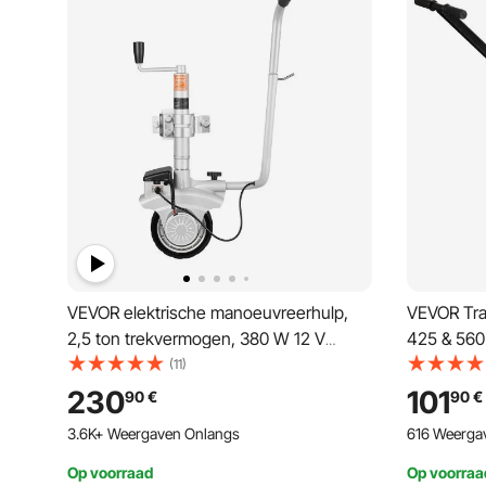
VEVOR elektrische manoeuvreerhulp,
VEVOR Trai
2,5 ton trekvermogen, 380 W 12 V
425 & 560
gemotoriseerd neuswiel met een
mm kogel,
(11)
snelheid van 7 m/min, verstelbare
koolstofst
230
101
90
€
90
€
klemhoogte en rubberen banden, voor
campertrai
3.6K+ Weergaven Onlangs
616 Weerga
het verplaatsen van caravans en boten.
Op voorraad
Op voorraa