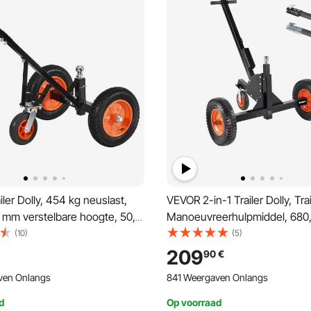
ler Dolly, 454 kg neuslast,
VEVOR 2-in-1 Trailer Dolly, Trai
 mm verstelbare hoogte, 50,8
Manoeuvreerhulpmiddel, 680
 355,6 mm luchtband,
neusbelasting, 56 en 66 cm v
(10)
(5)
aal, voor het verplaatsen van
hoogte, 50,8 mm trekhaakkog
209
90
€
lers
luchtbanden, voor het verpla
ven Onlangs
841 Weergaven Onlangs
campertrailers
d
Op voorraad