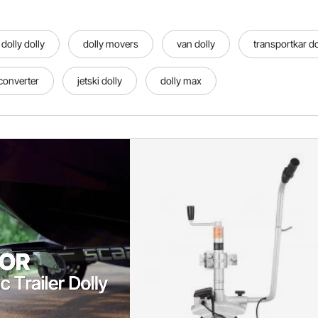
 dolly dolly
dolly movers
van dolly
transportkar do
 converter
jetski dolly
dolly max