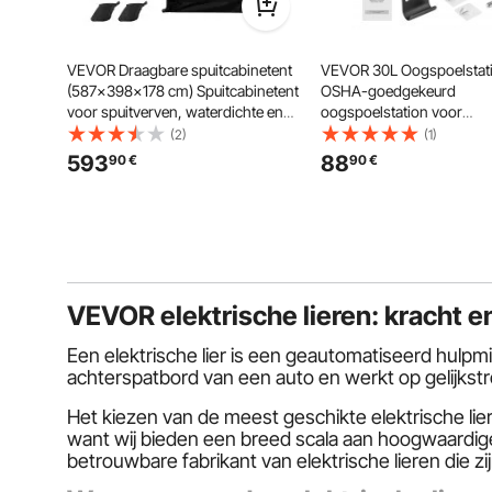
VEVOR Draagbare spuitcabinetent
VEVOR 30L Oogspoelstat
(587x398x178 cm) Spuitcabinetent
OSHA-goedgekeurd
voor spuitverven, waterdichte en
oogspoelstation voor
opvouwbare spuitcabine met 4
wandmontage/vlak opperv
(2)
(1)
gaaszijramen voor auto-
noodoogspoelunit met 2
593
88
90
€
90
€
onderdelen, meubels, motoren,
sproeiers, oogreinigings
spatbescherming, blauw
voor scholen, laboratoria,
fabrieken, groen
VEVOR elektrische lieren: kracht e
Een elektrische lier is een geautomatiseerd hulpm
achterspatbord van een auto en werkt op gelijkst
Het kiezen van de meest geschikte elektrische li
want wij bieden een breed scala aan hoogwaardig
betrouwbare fabrikant van elektrische lieren die zi