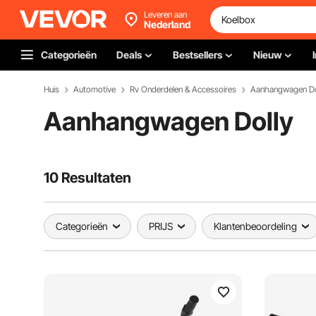
Leveren aan
Nederland
Categorieën
Deals
Bestsellers
Nieuw
Huis
Automotive
Rv Onderdelen & Accessoires
Aanhangwagen Do
Aanhangwagen Dolly
10 Resultaten
Categorieën
PRIJS
Klantenbeoordeling