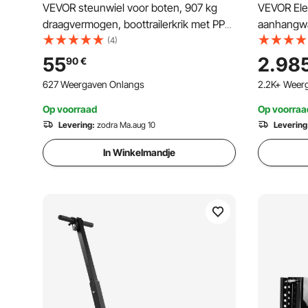
VEVOR steunwiel voor boten, 907 kg
VEVOR Ele
draagvermogen, boottrailerkrik met PP
aanhangw
dubbel wiel en ergonomische
4082 kg, 
(4)
handgreep, hefhoogte van 381 tot 685
aanhangw
55
2.98
90
€
mm, neuswiel geschikt voor campers,
100 m rad
627 Weergaven Onlangs
2.2K+ Weer
boten en aanhangwagens.
campertrol
campers, 
Op voorraad
Op voorraa
aanhangw
Levering:
zodra Ma.aug 10
Levering
In Winkelmandje