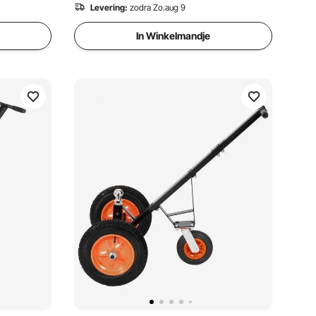
Levering:
zodra Zo.aug 9
In Winkelmandje