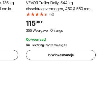
y, 136 kg
VEVOR Trailer Dolly, 544 kg
6 cm in
disseldraagvermogen, 460 & 560 mm
y, met 47,6
verstelbare hoogte, 50,8 mm kogel, 386
(10)
uchtband
mm luchtbanden, koolstofstaal, voor het
115
90
€
sen van
verplaatsen van campertrailers
355 Weergaven Onlangs
Op voorraad
Levering:
zodra Ma.aug 10
In Winkelmandje