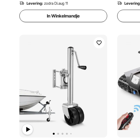
Levering:
zodra Di.aug 11
Levering
In Winkelmandje