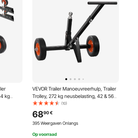
ler
VEVOR Trailer Manoeuvreerhulp, Trailer
,4 kg
Trolley, 272 kg neusbelasting, 42 & 56
erstelbare
cm verstelbare hoogte, 47,3 mm
(10)
el, 38 cm
trekhaak, 254 mm massieve rubberen
68
90
€
atsen van
banden, voor het verplaatsen van
395 Weergaven Onlangs
campers en boottrailers
Op voorraad