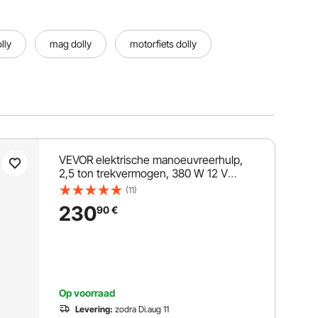
lly
mag dolly
motorfiets dolly
VEVOR elektrische manoeuvreerhulp,
2,5 ton trekvermogen, 380 W 12 V
gemotoriseerd neuswiel met een
(11)
snelheid van 7 m/min, verstelbare
230
90
€
klemhoogte en rubberen banden, voor
het verplaatsen van caravans en boten.
Op voorraad
Levering:
zodra Di.aug 11