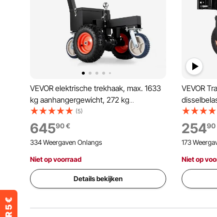
VEVOR elektrische trekhaak, max. 1633
VEVOR Trai
kg aanhangergewicht, 272 kg
disselbel
kogeldruk, DC 24 V 800 W, met 1-7/8
22,8 cm l
(5)
inch en 2 inch trekhaakkoppelingen
elektrisch
645
254
90
€
90
voor campers, vrachtwagens,
verplaatse
334 Weergaven Onlangs
173 Weerga
bedrijfsvoertuigen en boottrailers.
Niet op voorraad
Niet op voo
Details bekijken