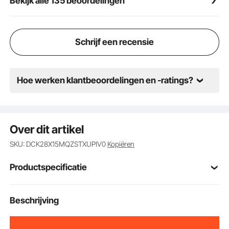
Bekijk alle 135 beoordelingen
schommelhangmat. Bovendien kunt u uw stijl tot
uitdrukking brengen met een reeks levendige
kleuren.
Schrijf een recensie
Hoe werken klantbeoordelingen en -ratings?
Over dit artikel
SKU: DCK28X15MQZSTXUPIV0
Kopiëren
Productspecificatie
Artikelmodelnum
Beschrijving
YJ-0081-058
mer