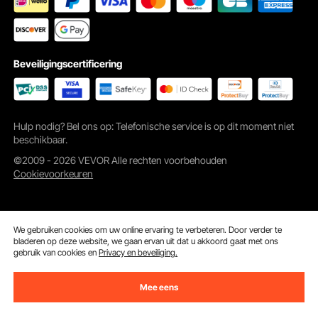
Beveiligingscertificering
Onze antislip yogasokken zorgen voor extra stabiliteit. Bovendien is onze
yogahangmat gemakkelijk schoon te maken, wasbaar in de machine en wordt
hij geleverd met een veilige, matte PE-ritszak voor gemakkelijk opbergen.
Hulp nodig? Bel ons op: Telefonische service is op dit moment niet
beschikbaar.
©2009 - 2026 VEVOR Alle rechten voorbehouden
Cookievoorkeuren
We gebruiken cookies om uw online ervaring te verbeteren. Door verder te
bladeren op deze website, we gaan ervan uit dat u akkoord gaat met ons
gebruik van cookies en
Privacy en beveiliging.
Mee eens