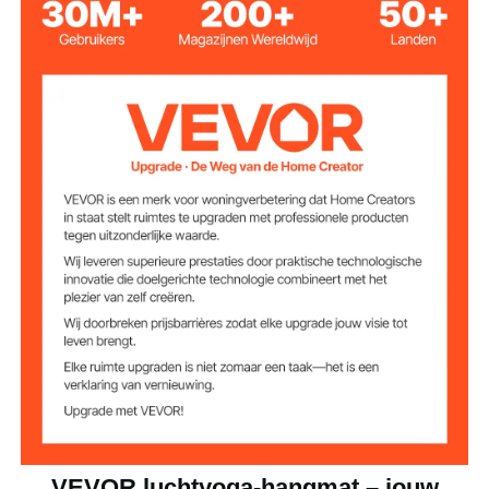
Kleur paars
nylon
Materiaal
100 g/m²
Gewicht stof
Productafmetinge
2,8 x 1,6 m
n
Maximaal
250 kg
draagvermogen
2,2 lbs / 1 kg
Productgewicht
VEVOR luchtyoga-hangmat – jouw