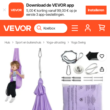
Download de VEVOR app
Installeren
5
,00
€
korting vanaf
99
,00
€
op je
eerste 3 app-bestellingen.
Huis
Sport en buitenshuis
Yoga-uitrusting
Yoga Swing