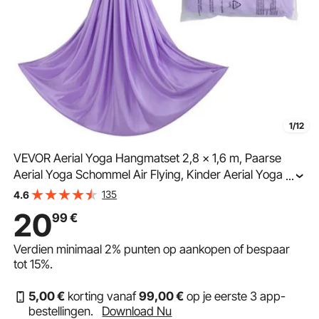
1/12
VEVOR Aerial Yoga Hangmatset 2,8 x 1,6 m, Paarse
Aerial Yoga Schommel Air Flying, Kinder Aerial Yoga
...
Hangmatschommel, Max. Draagvermogen 250 kg, incl.
135
4.6
Yogasokken & O-vormige draagband &
20
99
€
Plafondbevestiging
Verdien minimaal
2%
punten op aankopen of bespaar
tot
15%
.
5
,00
€
korting vanaf
99
,00
€
op je eerste 3 app-
bestellingen.
Download Nu