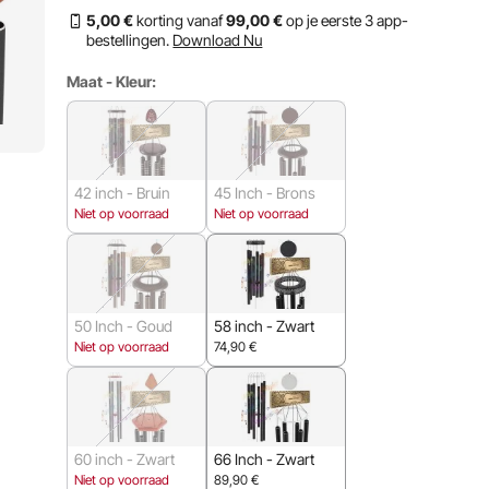
5
,00
€
korting vanaf
99
,00
€
op je eerste 3 app-
bestellingen.
Download Nu
Maat - Kleur:
42 inch - Bruin
45 Inch - Brons
Niet op voorraad
Niet op voorraad
50 Inch - Goud
58 inch - Zwart
Niet op voorraad
74,90
€
60 inch - Zwart
66 Inch - Zwart
Niet op voorraad
89,90
€