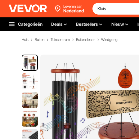
Leveren aan
Nederland
Categorieën
Deals
Bestsellers
Nieuw
Huis
Buiten
Tuincentrum
Buitendecor
Windgong