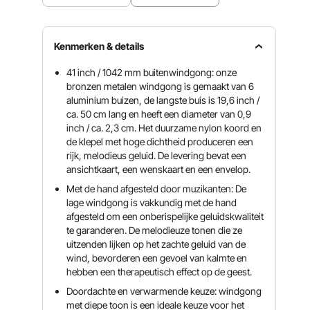
Kenmerken & details
41 inch / 1042 mm buitenwindgong: onze
bronzen metalen windgong is gemaakt van 6
aluminium buizen, de langste buis is 19,6 inch /
ca. 50 cm lang en heeft een diameter van 0,9
inch / ca. 2,3 cm. Het duurzame nylon koord en
de klepel met hoge dichtheid produceren een
rijk, melodieus geluid. De levering bevat een
ansichtkaart, een wenskaart en een envelop.
Met de hand afgesteld door muzikanten: De
lage windgong is vakkundig met de hand
afgesteld om een ​​onberispelijke geluidskwaliteit
te garanderen. De melodieuze tonen die ze
uitzenden lijken op het zachte geluid van de
wind, bevorderen een gevoel van kalmte en
hebben een therapeutisch effect op de geest.
Doordachte en verwarmende keuze: windgong
met diepe toon is een ideale keuze voor het