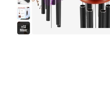
+12
Meer