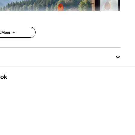
en bestaat uit 6 aluminium buizen die een gedempte
kt voor tuin, balkon, terras en woondecoratie.
k Meer
ook
 harmonieuze en melodieuze tonen te produceren die de