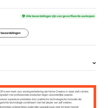
Artikelmodelnummer
Kleur
Geluid
W22030
zwart
D
Alle beoordelingen zijn van geverifieerde aankopen
Materiaal
Lengte
Aluminium
aluminium
 2 beoordelingen
41 inch /
buizen
,
1042 mm
6 stuks
rubberhou
t
Bekijk alle specificaties