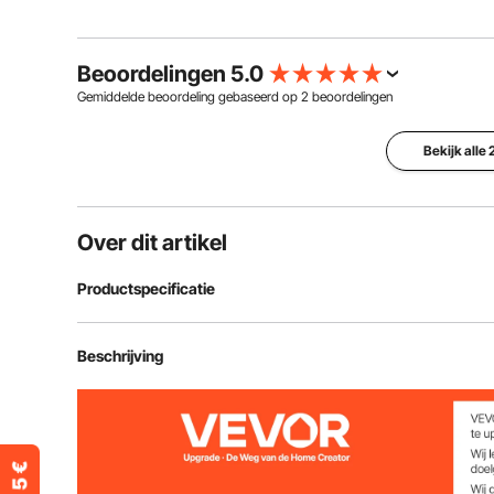
Beoordelingen 5.0
Gemiddelde beoordeling gebaseerd op
2
beoordelingen
Bekijk alle
Over dit artikel
Productspecificatie
Artikelmodelnummer
W22030
Beschrijving
Kleur
zwart
Geluid
D