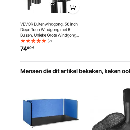
schoonheid en vreugde voor u en uw dierbaren vergr
VEVOR Buitenwindgong, 58 inch
Diepe Toon Windgong met 6
Buizen, Unieke Grote Windgong
ter Herdenking van een Jubileum,
(2)
Geweldige Buitendecoratie voor
74
90
€
Uw Terras, Veranda, Tuin en
Achtertuin, Zwart
Mensen die dit artikel bekeken, keken oo
Voor langdurig gebruik zijn onze windgong voor bui
aluminium buizen, wat een uitstekende