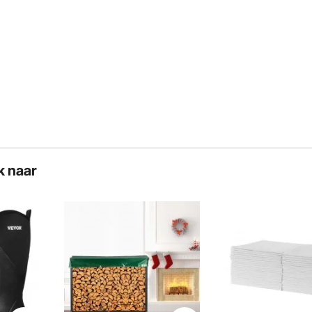
oten en u een gevoel van ontspanning en kalmte geven.
k naar
ten gemaakt van stevige materialen zoals nylonkoord en
 duurzaamheid en stabiliteit garandeert.