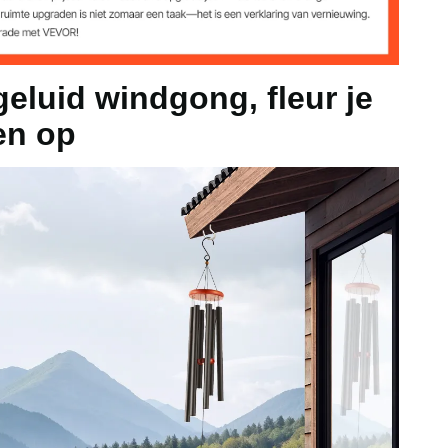
 mm
luid windgong, fleur je
en op
berhout
/ 1042 x Ø 153 mm