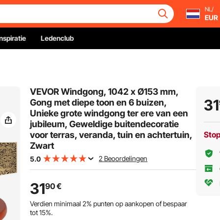
NL/
EUR
Inspiratie
Ledenclub
VEVOR Windgong, 1042 x Ø153 mm,
31
Gong met diepe toon en 6 buizen,
Unieke grote windgong ter ere van een
jubileum, Geweldige buitendecoratie
voor terras, veranda, tuin en achtertuin,
Sto
Zwart
2 Beoordelingen
5.0
31
90
€
Verdien minimaal
2%
punten op aankopen of bespaar
tot
15%
.