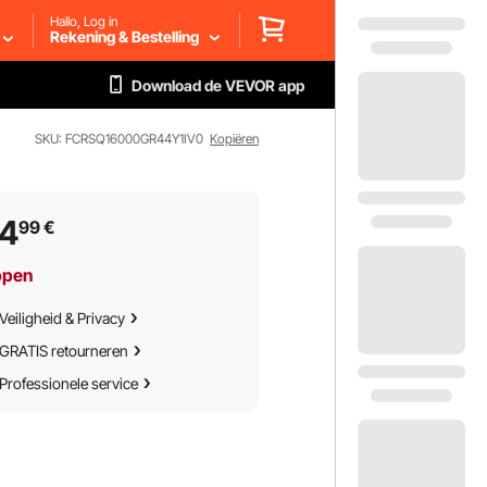
Hallo, Log in
Rekening & Bestelling
Download de VEVOR app
SKU: FCRSQ16000GR44Y1IV0
Kopiëren
44
99
€
ppen
Veiligheid & Privacy
GRATIS retourneren
Professionele service