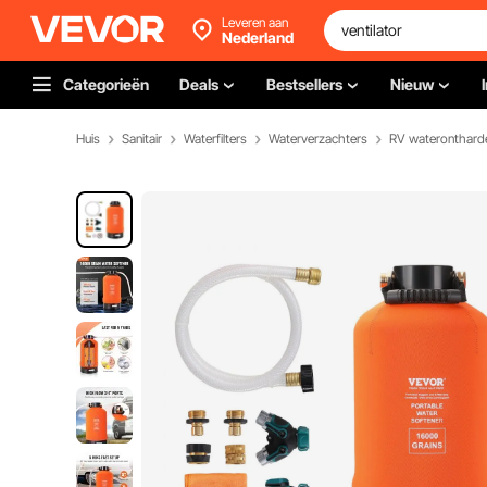
Leveren aan
Nederland
Categorieën
Deals
Bestsellers
Nieuw
Huis
Sanitair
Waterfilters
Waterverzachters
RV wateronthard