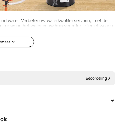
d water. Verbeter uw waterkwaliteitservaring met de
of gewoon het water in uw huis verbetert. Geniet waar u
rdelen van zacht water!
k Meer
Beoordeling
Stel een vraag
ook