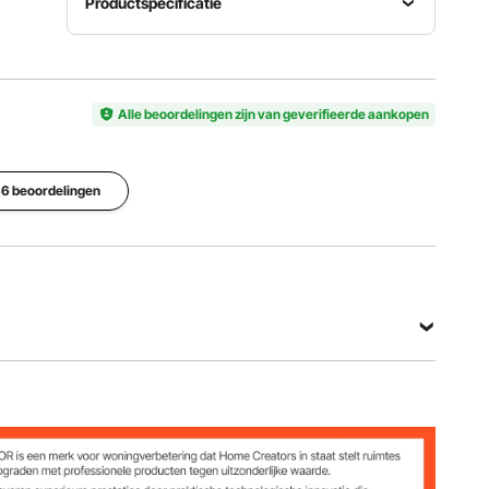
Productspecificatie
Artikelmodelnummer
Productafmetingen
Nettogewicht
RWS1600
245 x 245
13,95 kg
0
x 490 mm
Alle beoordelingen zijn van geverifieerde aankopen
Bekijk alle specificaties
186 beoordelingen