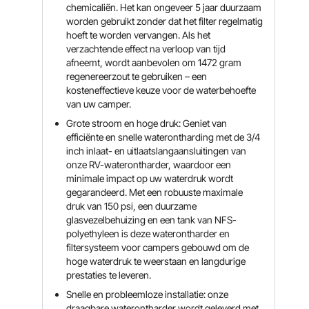
chemicaliën. Het kan ongeveer 5 jaar duurzaam
worden gebruikt zonder dat het filter regelmatig
hoeft te worden vervangen. Als het
verzachtende effect na verloop van tijd
afneemt, wordt aanbevolen om 1472 gram
regenereerzout te gebruiken – een
kosteneffectieve keuze voor de waterbehoefte
van uw camper.
Grote stroom en hoge druk: Geniet van
efficiënte en snelle waterontharding met de 3/4
inch inlaat- en uitlaatslangaansluitingen van
onze RV-waterontharder, waardoor een
minimale impact op uw waterdruk wordt
gegarandeerd. Met een robuuste maximale
druk van 150 psi, een duurzame
glasvezelbehuizing en een tank van NFS-
polyethyleen is deze waterontharder en
filtersysteem voor campers gebouwd om de
hoge waterdruk te weerstaan ​​en langdurige
prestaties te leveren.
Snelle en probleemloze installatie: onze
draagbare waterontharder wordt geleverd met