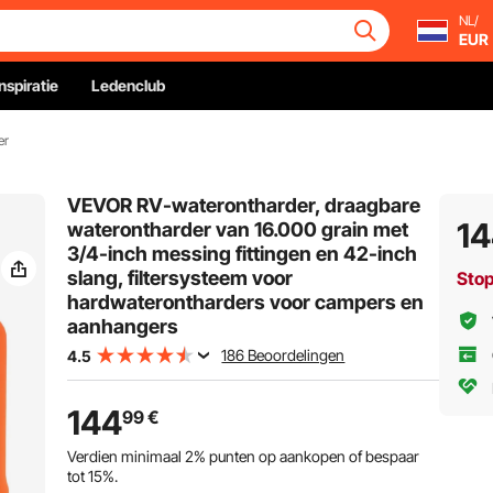
NL/
EUR
Inspiratie
Ledenclub
er
VEVOR RV-waterontharder, draagbare
1
waterontharder van 16.000 grain met
3/4-inch messing fittingen en 42-inch
slang, filtersysteem voor
Sto
hardwaterontharders voor campers en
aanhangers
186 Beoordelingen
4.5
144
99
€
Verdien minimaal
2%
punten op aankopen of bespaar
tot
15%
.