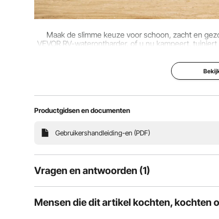
Maak de slimme keuze voor schoon, zacht en gezon
VEVOR RV-waterontharder, of u nu kampeert, tuiniert 
ook bent van de voo
Bekij
Productgidsen en documenten
Gebruikershandleiding-en (PDF)
Vragen en antwoorden (1)
1
Vragen
Mensen die dit artikel kochten, kochten 