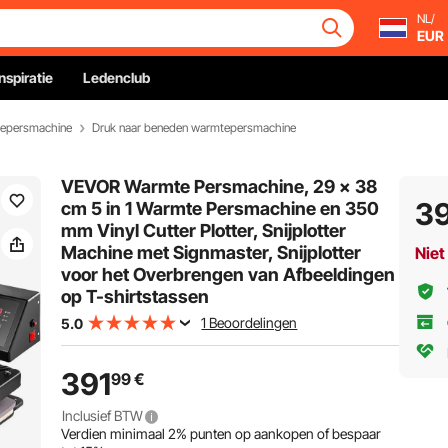
NL/
EUR
Inspiratie
Ledenclub
epersmachine
Druk naar beneden warmtepersmachine
VEVOR Warmte Persmachine, 29 x 38
3
cm 5 in 1 Warmte Persmachine en 350
mm Vinyl Cutter Plotter, Snijplotter
Machine met Signmaster, Snijplotter
Niet
voor het Overbrengen van Afbeeldingen
op T-shirtstassen
1 Beoordelingen
5.0
391
99
€
Inclusief BTW
Verdien minimaal
2%
punten op aankopen of bespaar