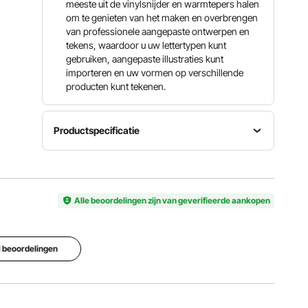
meeste uit de vinylsnijder en warmtepers halen
om te genieten van het maken en overbrengen
van professionele aangepaste ontwerpen en
tekens, waardoor u uw lettertypen kunt
gebruiken, aangepaste illustraties kunt
importeren en uw vormen op verschillende
producten kunt tekenen.
Productspecificatie
350 mm
Max
Max
Vinyl
Papierinvoer
Snijbreedte
Snijder
13,8 inch /
11,2 inch /
Model
Alle beoordelingen zijn van geverifieerde aankopen
350 mm
285 mm
350 mm
Snijsnelheid
 1 beoordelingen
0,4-31,5
Snijdruk
Geheugen
inch/s /
10-500g
2 MB
10-800
mm/s