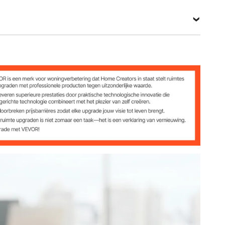
Bekijk alle specificaties
0 mm
5 mm
s / 10-800 mm/s
0,01 mm