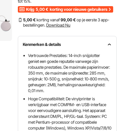
tot
15%
.
Krijg
5,00
€
korting voor nieuwe gebruikers
5
,00
€
korting vanaf
99
,00
€
op je eerste 3 app-
bestellingen.
Download Nu
Kenmerken & details
Vertrouwde Prestaties: 14-inch snijplotter
geniet een goede reputatie vanwege zijn
robuuste prestaties. De maximale papierinvoer:
350 mm, de maximale snijbreedte: 285 mm,
snijdruk: 10-500 g, snijsnelheid: 10-800 mm/s,
geheugen: 2MB, herhalingsnauwkeurigheid:
0,01 mm.
Hoge Compatibiliteit: De vinylprinter is
verkrijgbaar met COMPIM- en USB-interface
voor eenvoudigere aansluiting. Het apparaat
ondersteunt DM/PL, HP/GL-taal. Systeem: PC
met Pentium-processor of compatibele
computer (Windows), Windows XP/Vista/7/8/10