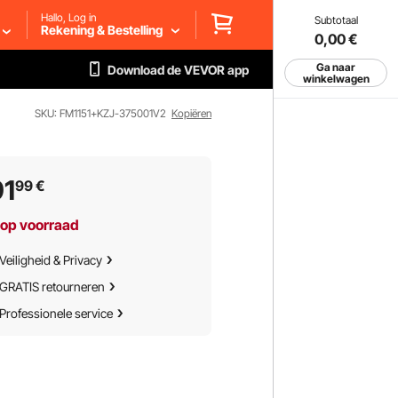
Hallo, Log in
Subtotaal
Rekening & Bestelling
0,00
€
Ga naar
Download de VEVOR app
winkelwagen
SKU: FM1151+KZJ-375001V2
Kopiëren
91
99
€
 op voorraad
Veiligheid & Privacy
GRATIS retourneren
Professionele service