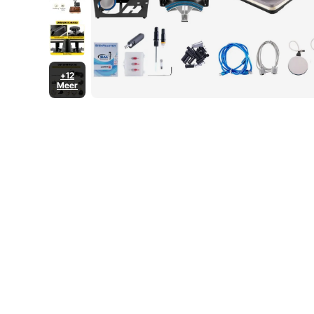
+12
Meer