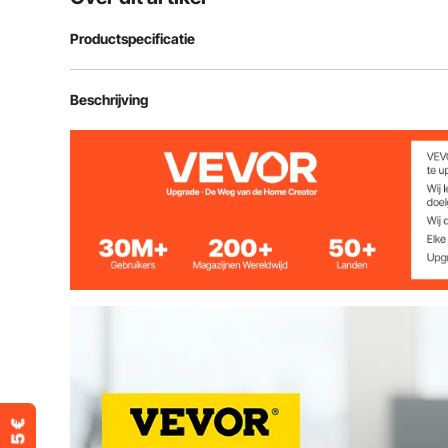
Productspecificatie
350 mm Vinyl Snijder Model
350 mm
Beschrijving
Max Papierinvoer
13,8 inch / 35
Max Snijbreedte
11,2 inch / 28
Snijdruk
10-500g
Snijsnelheid
0,4-31,5 inch/
Geheugen
2 MB
Herhalingsnauwkeurigheid
0,0004 inch / 