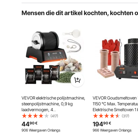
Geïnteresseerden, enz.
Mensen die dit artikel kochten, kochten 
VEVOR elektrische polijstmachine,
VEVOR Goudsmeltoven 
steenpolijstmachine, 0,9 kg
1150 ℃ Max. Temperatuur
Instelbare Kracht en Snelheid
laadvermogen, 4
Elektrische Smeltoven 1 
snelheidsstanden, steenpolijstset
Keramische Smeltkroes 
(417)
(317)
De vinylsnijmachine levert een
met ruwe edelstenen &
Smeltkroestang & Hand
snijsnelheid van 10-800 mm/s en
44
194
90
€
90
€
polijstkorrels & 9-daagse
voor de Verwerking van
een snijkracht van 10-500g. Het is
906 Weergaven Onlangs
966 Weergaven Onlangs
ingebed met een intuïtief digitaal
polijsttimer & intuïtief
Zilver Koper Aluminium
paneel voor realtime volgen en