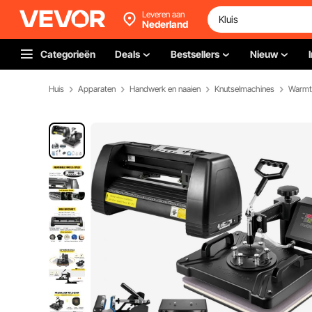
Leveren aan
Nederland
Categorieën
Deals
Bestsellers
Nieuw
Huis
Apparaten
Handwerk en naaien
Knutselmachines
Warmt