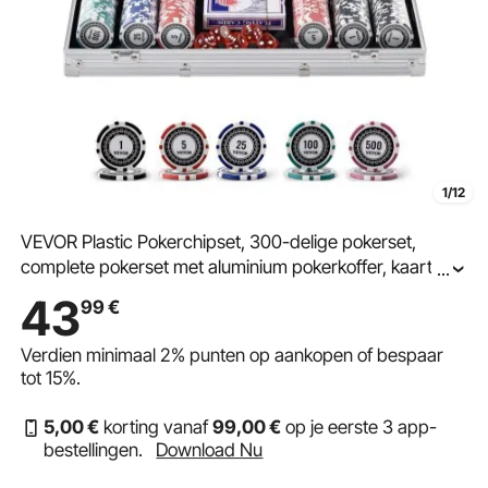
1/12
VEVOR Plastic Pokerchipset, 300-delige pokerset,
complete pokerset met aluminium pokerkoffer, kaarten,
...
buttons en dobbelstenen, complete set voor 7-8 spelers
43
99
€
voor Texas Hold'em, Blackjack, gokken, enz.
Verdien minimaal
2%
punten op aankopen of bespaar
tot
15%
.
5
,00
€
korting vanaf
99
,00
€
op je eerste 3 app-
bestellingen.
Download Nu