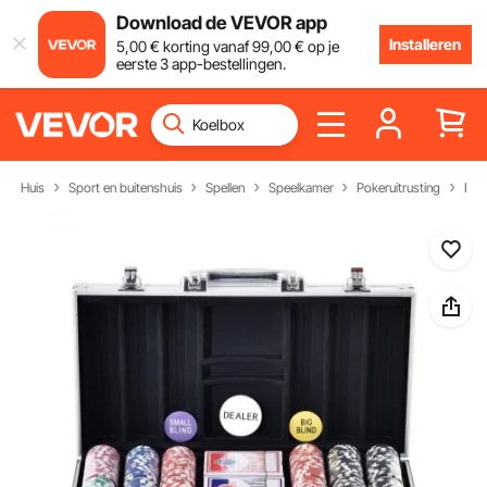
Download de VEVOR app
Installeren
5
,00
€
korting vanaf
99
,00
€
op je
eerste 3 app-bestellingen.
Huis
Sport en buitenshuis
Spellen
Speelkamer
Pokeruitrusting
Pok