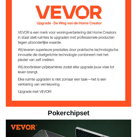
PS-kunststof + ijzer
Chipmateriaal
4,5 kg
Productgewicht
Materiaal
aluminium
behuizing
Pokerchipset