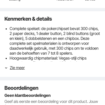
Kenmerken & details
Complete spelset: de pokerchipset bevat 300 chips,
2 paper decks, 1 dealer button, 2 blind buttons (groot
en klein), 5 dobbelstenen en een chipbox. Deze
complete set spelmaterialen is ontworpen voor
daadwerkelijk gebruik, met 300 chips om te voldoen
aan de behoeften van 7 tot 8 spelers.
Hoogwaardig chipmateriaal: Vegas-stijl chips
gemaakt van fijn gedetailleerd PS-plastic met
Zie meer
ingebedde patches, elke chip weegt ca. 11,5 g. Elke
chip heeft symbolen, prachtige patronen en texturen
en kan gemakkelijk worden gestapeld en gelezen.
Door de uitgebalanceerde wrijving kunnen de chips
Beoordelingen
goed worden gestapeld en gemengd.
Papieren speelkaarten: 2 stapels speelkaarten
Geen klantbeoordelingen
gemaakt van zacht papier met uitstekende
Geef als eerste een beoordeling voor dit product. Jouw
elasticiteit. Ze zijn bestand tegen buigen en breken en