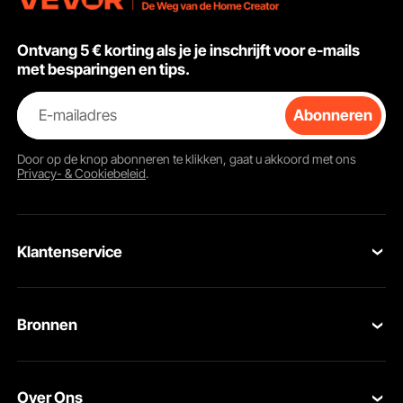
Ontvang 5 € korting als je je inschrijft voor e-mails
met besparingen en tips.
E-mailadres
Abonneren
De professionele pokerset is verpakt in een koffer waarin zowel de
pokerkaarten als de chips netjes opgeborgen zijn en beschermd tegen stof.
Door op de knop
abonneren
te klikken, gaat u akkoord met ons
Privacy- & Cookiebeleid
.
Klantenservice
Neem contact op
Bronnen
Retourneren en vervangingen
Leden Programma
Uw bestellingen
Over Ons