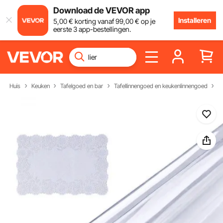
Download de VEVOR app
Installeren
5
,00
€
korting vanaf
99
,00
€
op je
eerste 3 app-bestellingen.
Huis
Keuken
Tafelgoed en bar
Tafellinnengoed en keukenlinnengoed
T