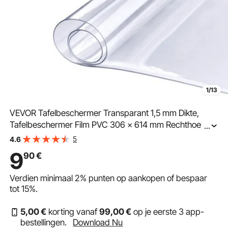
1/13
VEVOR Tafelbeschermer Transparant 1,5 mm Dikte,
Tafelbeschermer Film PVC 306 x 614 mm Rechthoekig
...
Tafelkleed Tafelbeschermer Wasbaar Slijtvast
5
4.6
Hittebestendig Waterdichte Tafelbeschermer
9
90
€
Verdien minimaal
2%
punten op aankopen of bespaar
tot
15%
.
5
,00
€
korting vanaf
99
,00
€
op je eerste 3 app-
bestellingen.
Download Nu