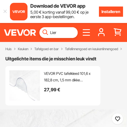
Download de VEVOR app
Installeren
5
,00
€
korting vanaf
99
,00
€
op je
eerste 3 app-bestellingen.
Huis
Keuken
Tafelgoed en bar
Tafellinnengoed en keukenlinnengoed
T
Uitgelichte items die je misschien leuk vindt
VEVOR PVC tafelkleed 101,6 x
182,8 cm, 1,5 mm dikke
transparante tafelbeschermer,
27
,99
€
rechthoekige transparante
bureau-onderlegger, waterdichte
tafelbeschermer van PVC voor
kantoor, dressoir en nachtkastje