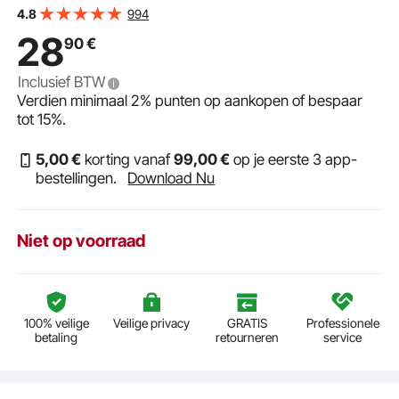
transparante bureaumat, waterdichte PVC
994
4.8
tafelbeschermfolie voor kantoor, dressoir, nachtkastje
28
90
€
Inclusief BTW
Verdien minimaal
2%
punten op aankopen of bespaar
tot
15%
.
5
,00
€
korting vanaf
99
,00
€
op je eerste 3 app-
bestellingen.
Download Nu
Niet op voorraad
100% veilige
Veilige privacy
GRATIS
Professionele
betaling
retourneren
service