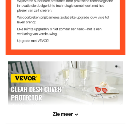
Afmetingen
30 x 46 cm
tafelkleed
36 x 60 inch / 91,4 x 152,4
Productafmetinge
n
cm
3 kg
Productgewicht
Zie meer