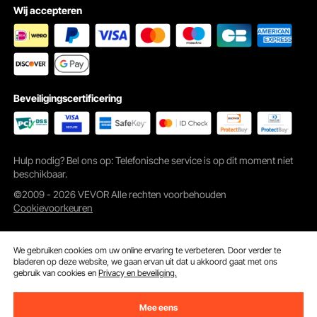
Wij accepteren
Hoe plat te worden
Je kunt op verschillende manieren kiezen om het placemat plat te maken. B.
Blaas de hitte uit met een haardroger, stel het bloot aan de zon, laat het in
heet water weken of plaats zware voorwerpen om luchtbellen te voorkomen
die de schoonheid van uw meubeloppervlakken aantasten.
Beveiligingscertificering
Hulp nodig? Bel ons op: Telefonische service is op dit moment niet
beschikbaar.
©2009 - 2026 VEVOR Alle rechten voorbehouden
Cookievoorkeuren
We gebruiken cookies om uw online ervaring te verbeteren. Door verder te
bladeren op deze website, we gaan ervan uit dat u akkoord gaat met ons
gebruik van cookies en
Privacy en beveiliging.
Mee eens