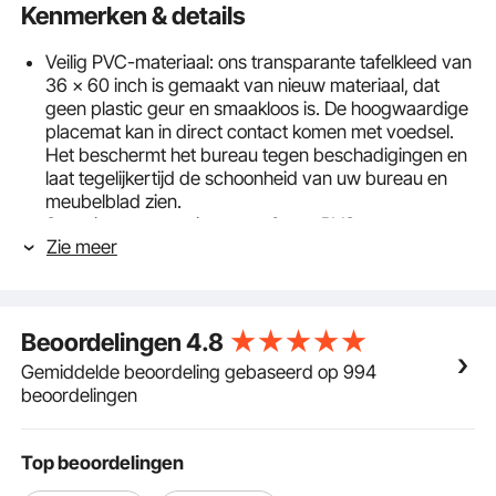
Kenmerken & details
Veilig PVC-materiaal: ons transparante tafelkleed van
36 x 60 inch is gemaakt van nieuw materiaal, dat
geen plastic geur en smaakloos is. De hoogwaardige
placemat kan in direct contact komen met voedsel.
Het beschermt het bureau tegen beschadigingen en
laat tegelijkertijd de schoonheid van uw bureau en
meubelblad zien.
Superieure prestaties: onze 2 mm PVC-
Zie meer
tafelbeschermer is dik, waterdicht, krasbestendig,
antislip en heeft een uitstekende hittebestendigheid
(tot 80 °C/176 °F). Tegelijkertijd is ons tafelkleed zeer
onderhoudsvriendelijk. Na het afnemen met een doek
Beoordelingen
4.8
ziet de hoes er als nieuw uit.
Zo krijg je een platte hoes: 1. Verwarm hem met een
Gemiddelde beoordeling gebaseerd op 994
föhn om hem plat te maken. 2. Week het een paar
beoordelingen
minuten in heet water om het plat te maken. 3. Stel
het een paar uur bloot aan de zon om het plat te
maken. 4. Leg de tafelbeschermer in omgekeerde
Top beoordelingen
rolrichting neer en plaats er zware voorwerpen op