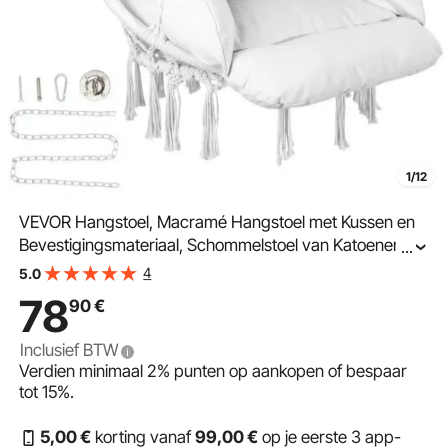
1/12
VEVOR Hangstoel, Macramé Hangstoel met Kussen en
Bevestigingsmateriaal, Schommelstoel van Katoenen
...
Touw voor Slaapkamer, Balkon, Terras, Tuin,
4
5.0
Draagvermogen 120 kg, Wit
78
90
€
Inclusief BTW
Verdien minimaal
2%
punten op aankopen of bespaar
tot
15%
.
5
,00
€
korting vanaf
99
,00
€
op je eerste 3 app-