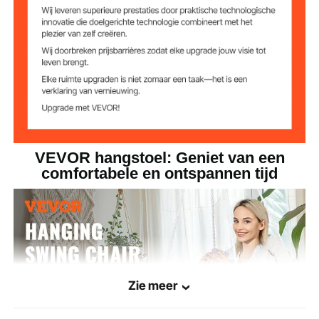
Afmetingen
700 x 800 x 750 mm / 27,6 x
zitkussen (D x B x
31,5 x 29,5 inch
H)
VEVOR hangstoel: Geniet van een
comfortabele en ontspannen tijd
Zie meer