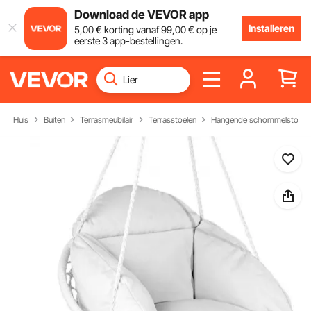
Download de VEVOR app
Installeren
5
,00
€
korting vanaf
99
,00
€
op je
eerste 3 app-bestellingen.
Huis
Buiten
Terrasmeubilair
Terrasstoelen
Hangende schommelstoel