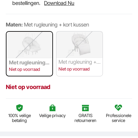
bestellingen.
Download Nu
Maten:
Met rugleuning + kort kussen
Met rugleuning + l
Met rugleuning +
ang kussen
kort kussen
Niet op voorraad
Niet op voorraad
Niet op voorraad
100% veilige
Veilige privacy
GRATIS
Professionele
betaling
retourneren
service