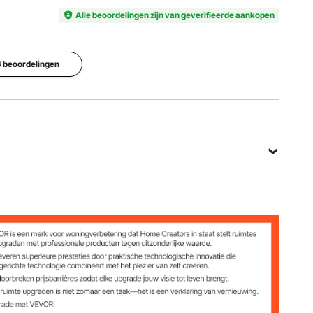
20 voet
5/16 inch
verzinkt,
Alle beoordelingen zijn van geverifieerde aankopen
geverfd
Productgewicht
Hoofdmateriaal
Veilige
9,2 kg ±
mangaan
belasting
 3 beoordelingen
3%
staal, G80
4900 lbs
Bekijk alle specificaties
rfd