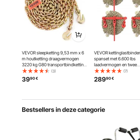
VEVOR sleepketting 9,53 mm x 6
VEVOR kettinglastbinder,
m houtketting draagvermogen
spanset met 6.600 lbs
3220 kg G80 transportbindketting
laadvermogen en twee
stalen bosbouwketting stalen
bevestigingshaken, inclu
(3)
(7)
ketting robuuste ketting voor
ratelbevestigingen – (4) 
39
289
90
€
90
€
heffen, laden, slepen, vastbinden
Grade 80 kettingen,
etc.
transportlastpakket voor
en slepen
Bestsellers in deze categorie