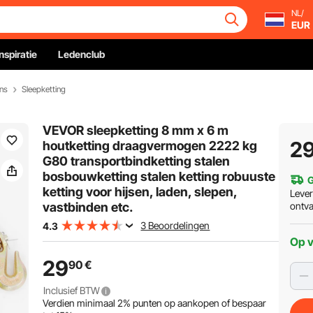
NL/
EUR
Inspiratie
Ledenclub
ns
Sleepketting
VEVOR sleepketting 8 mm x 6 m
2
houtketting draagvermogen 2222 kg
G80 transportbindketting stalen
bosbouwketting stalen ketting robuuste
G
ketting voor hijsen, laden, slepen,
Leve
vastbinden etc.
ontv
3 Beoordelingen
4.3
Op 
29
90
€
Inclusief BTW
Verdien minimaal
2%
punten op aankopen of bespaar