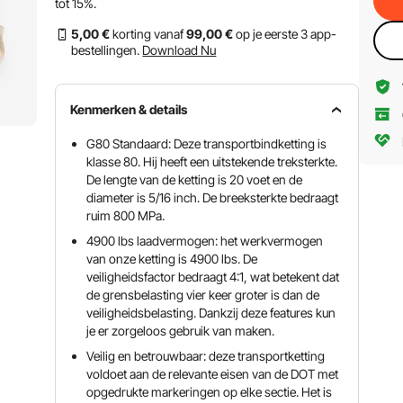
tot
15%
.
5
,00
€
korting vanaf
99
,00
€
op je eerste 3 app-
bestellingen.
Download Nu
Kenmerken & details
G80 Standaard: Deze transportbindketting is
klasse 80. Hij heeft een uitstekende treksterkte.
De lengte van de ketting is 20 voet en de
diameter is 5/16 inch. De breeksterkte bedraagt ​​
ruim 800 MPa.
4900 lbs laadvermogen: het werkvermogen
van onze ketting is 4900 lbs. De
veiligheidsfactor bedraagt ​​4:1, wat betekent dat
de grensbelasting vier keer groter is dan de
veiligheidsbelasting. Dankzij deze features kun
je er zorgeloos gebruik van maken.
Veilig en betrouwbaar: deze transportketting
voldoet aan de relevante eisen van de DOT met
opgedrukte markeringen op elke sectie. Het is