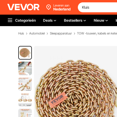
Leveren aan
Nederland
Categorieën
Deals
Bestsellers
Nieuw
Huis
Automobiel
Sleepapparatuur
TOW -touwen, kabels en kete