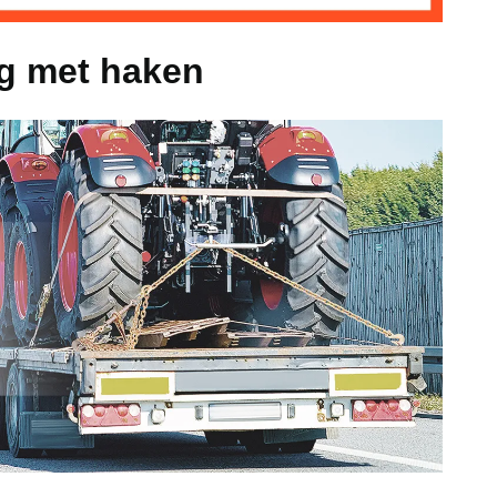
ng met haken
 G80