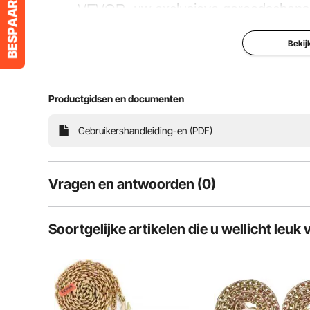
VEVOR, uw exclusieve gereedschapse
hoogwaardig staal en is geslaagd voor de 
Bekij
over gelegeerde stalen grijphaken v
Productgidsen en documenten
Laadvermogen van 4900 pond
Gebruikershandleiding-en (PDF)
Vragen en antwoorden (0)
Typische vragen over producten:
Soortgelijke artikelen die u wellicht leuk 
Is het product duurzaam? ...
Stel de eerste vraag