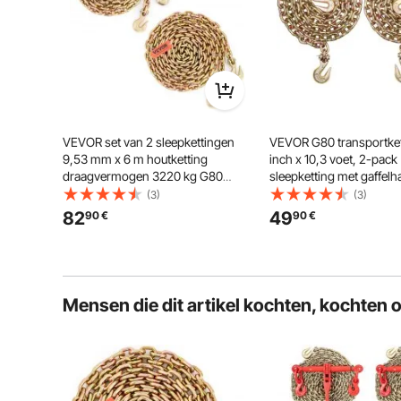
Gegalvaniseerde coating
VEVOR set van 2 sleepkettingen
VEVOR G80 transportket
9,53 mm x 6 m houtketting
inch x 10,3 voet, 2-pack
draagvermogen 3220 kg G80
sleepketting met gaffelha
transportbindketting stalen
werklast van 7100 lbs, 
(3)
(3)
bosbouwketting stalen ketting
bosbouwketting voor het
82
49
90
€
90
€
robuuste ketting voor hijsen, laden,
van sleepwagen-bindap
slepen, vastbinden etc.
Mensen die dit artikel kochten, kochten 