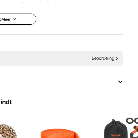
xpert. Deze bindketting is gemaakt van
DOT Class 80-certificering. Het beschikt ook
k Meer
oor een betere grip van grote ladingen.
G80-standaard
Beoordeling
vindt