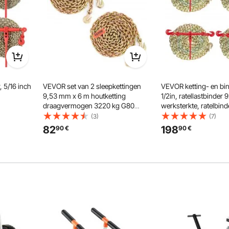
dok
 5/16 inch
VEVOR set van 2 sleepkettingen
VEVOR ketting- en bin
9,53 mm x 6 m houtketting
1/2in, ratellastbinder 
draagvermogen 3220 kg G80
werksterkte, ratelbind
sief (4)
transportbindketting stalen
kettingen, 3/8in x 10ft
(3)
(7)
21 inch
bosbouwketting stalen ketting
met G70 haak, voor v
82
198
90
€
90
€
robuuste ketting voor hijsen, laden,
vastsjorren, slepen, s
 trekken
slepen, vastbinden etc.