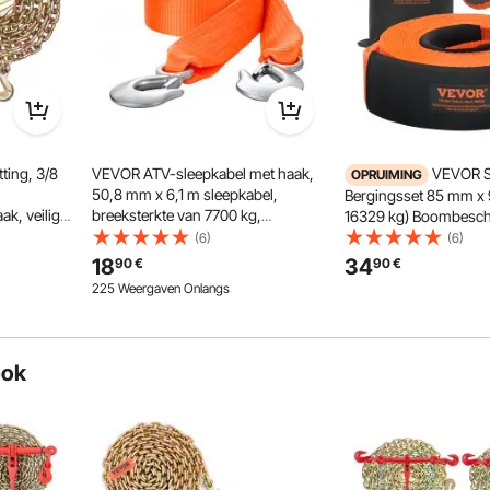
Vasthoudhaak van gelegeerd staal
ting, 3/8
VEVOR ATV-sleepkabel met haak,
VEVOR S
OPRUIMING
50,8 mm x 6,1 m sleepkabel,
Bergingsset 85 mm x
ak, veilige
breeksterkte van 7700 kg,
16329 kg) Boombesc
zware
bergingskabel met veiligheidshaak
Lierband, Drievoudig 
(6)
(6)
 transport
voor vrachtwagens en voertuigen,
Lus & Beschermhoeze
18
34
90
€
90
€
paratuur
sleepaccessoires voor pechhulp
Opbergtas, 3/4 inch D-
225 Weergaven Onlangs
voor Vrachtwagen, Je
ATV
ook