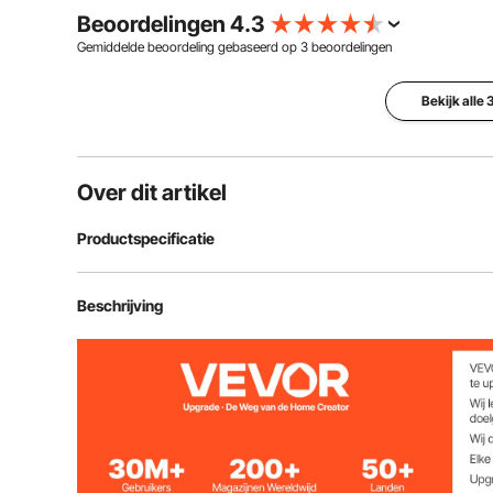
Beoordelingen 4.3
Gemiddelde beoordeling gebaseerd op
3
beoordelingen
Bekijk alle
Over dit artikel
Productspecificatie
Kettinglengte
20 voet
Beschrijving
Kettingdiameter
5/16 inch
Oppervlaktebehandeling van het
verzinkt, geve
product