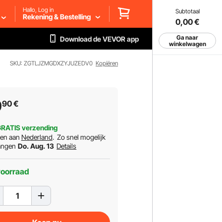
Hallo, Log in
Subtotaal
Rekening & Bestelling
0,00
€
Ga naar
Download de VEVOR app
winkelwagen
SKU: ZGTLJZMGDXZYJUZEDV0
Kopiëren
9
90
€
RATIS verzending
ren aan
Nederland
.
Zo snel mogelijk
angen
Do. Aug. 13
Details
voorraad