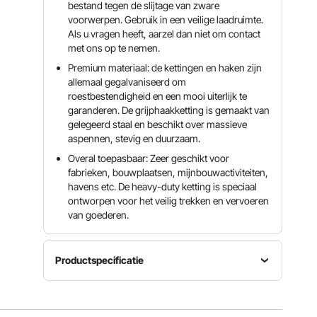
bestand tegen de slijtage van zware
voorwerpen. Gebruik in een veilige laadruimte.
Als u vragen heeft, aarzel dan niet om contact
met ons op te nemen.
Premium materiaal: de kettingen en haken zijn
allemaal gegalvaniseerd om
roestbestendigheid en een mooi uiterlijk te
garanderen. De grijphaakketting is gemaakt van
gelegeerd staal en beschikt over massieve
aspennen, stevig en duurzaam.
Overal toepasbaar: Zeer geschikt voor
fabrieken, bouwplaatsen, mijnbouwactiviteiten,
havens etc. De heavy-duty ketting is speciaal
ontworpen voor het veilig trekken en vervoeren
van goederen.
Productspecificatie
Oppervlaktebehandeling
Kettinglengte
Kettingdiameter
van het product