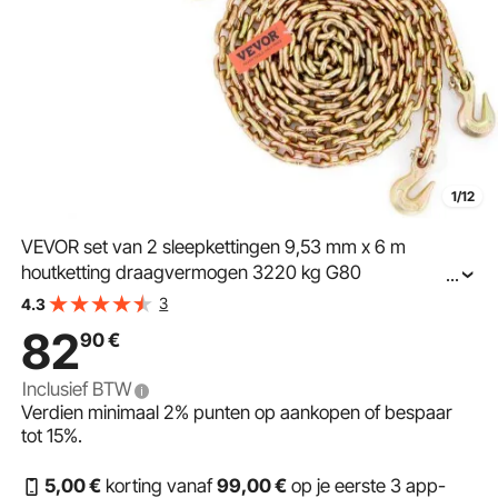
1/12
VEVOR set van 2 sleepkettingen 9,53 mm x 6 m
houtketting draagvermogen 3220 kg G80
...
transportbindketting stalen bosbouwketting stalen
3
4.3
ketting robuuste ketting voor hijsen, laden, slepen,
82
90
€
vastbinden etc.
Inclusief BTW
Verdien minimaal
2%
punten op aankopen of bespaar
tot
15%
.
5
,00
€
korting vanaf
99
,00
€
op je eerste 3 app-