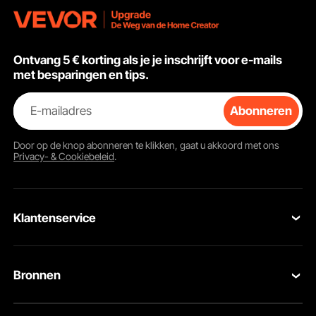
is vier keer groter dan de veiligheidsbelasting.
71,1 cm
505x575x
Ontvang 5 € korting als je je inschrijft voor e-mails
met besparingen en tips.
E-mailadres
Abonneren
Door op de knop
abonneren
te klikken, gaat u akkoord met ons
Privacy- & Cookiebeleid
.
Klantenservice
Neem contact op
Bronnen
Oppervlakte behandeling
Retourneren en vervangingen
De kettingen en haken zijn allemaal gegalvaniseerd, mooi en
Leden Programma
Uw bestellingen
roestvrij.