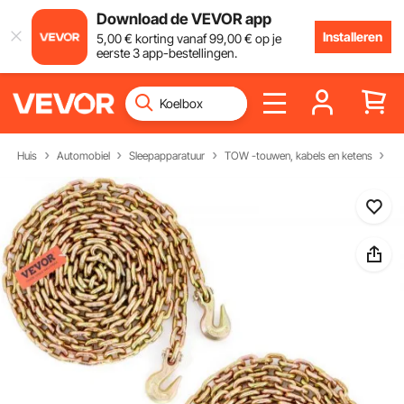
Download de VEVOR app
Installeren
5
,00
€
korting vanaf
99
,00
€
op je
eerste 3 app-bestellingen.
Huis
Automobiel
Sleepapparatuur
TOW -touwen, kabels en ketens
Sl