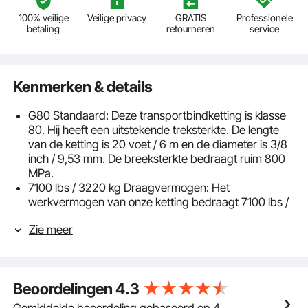
100% veilige
Veilige privacy
GRATIS
Professionele
betaling
retourneren
service
Kenmerken & details
G80 Standaard: Deze transportbindketting is klasse
80. Hij heeft een uitstekende treksterkte. De lengte
van de ketting is 20 voet / 6 m en de diameter is 3/8
inch / 9,53 mm. De breeksterkte bedraagt ​​ruim 800
MPa.
7100 lbs / 3220 kg Draagvermogen: Het
werkvermogen van onze ketting bedraagt ​​7100 lbs /
3220 kg. De veiligheidsfactor bedraagt ​​4:1, wat
Zie meer
betekent dat de grensbelasting vier keer groter is
dan de veiligheidsbelasting. Dankzij deze features
kun je er zorgeloos gebruik van maken.
Veilig en betrouwbaar: deze transportketting voldoet
Beoordelingen
4.3
aan de relevante eisen van de DOT met opgedrukte
markeringen op elke sectie. Het is bestand tegen de
Gemiddelde beoordeling gebaseerd op 4