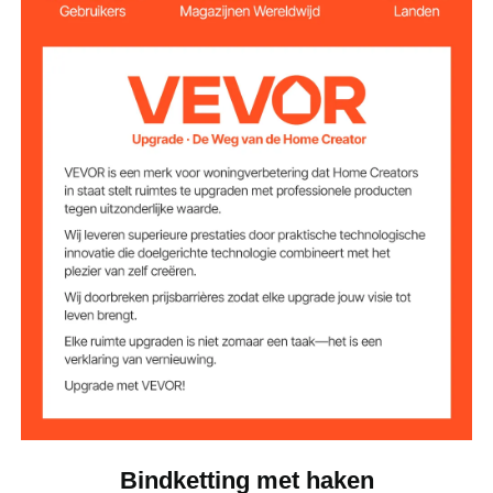
Oppervlaktebehan
verzinkt, geverfd
deling van het
product
28 kg ± 2%
Productgewicht
mangaanstaal, G80
Hoofdmateriaal
3220 kg
Veilige belasting
Bindketting met haken