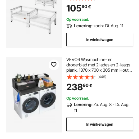
Antislipvoetjes,
105
90
€
Wasdrogeronderstel, Sokkel,
Universeel compatibel, Wit, 2-pack
Op voorraad.
Levering:
zodra Di. Aug. 11
In winkelwagen
VEVOR Wasmachine- en
drogerblad met 2 lades en 2-laags
plank, 1370 x 700 x 305 mm Houten
wasmachine- en drogerblad met
(448)
antislipmatten, waterbestendig
238
90
€
Op voorraad.
Levering:
Za. Aug. 8 - Di. Aug.
11
In winkelwagen