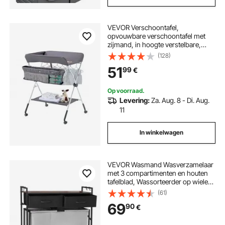
VEVOR Verschoontafel,
opvouwbare verschoontafel met
zijmand, in hoogte verstelbare,
draagbare verschoontafel met
(128)
vergrendelbare wielen,
51
99
€
multifunctionele opbergorganizer
voor de kinderkamer, donkergrijs
Op voorraad.
Levering:
Za. Aug. 8 - Di. Aug.
11
In winkelwagen
VEVOR Wasmand Wasverzamelaar
met 3 compartimenten en houten
tafelblad, Wassorteerder op wielen
met 2 lades en haken, Wasscheider
(61)
Wassorteersysteem voor vuile was
69
90
€
Badkamer