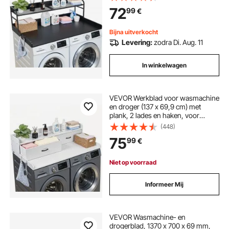
voorraadkast of keukenblad,
72
99
€
draagvermogen tot 113 kg, zwart
Bijna uitverkocht
Levering:
zodra Di. Aug. 11
In winkelwagen
VEVOR Werkblad voor wasmachine
en droger (137 x 69,9 cm) met
plank, 2 lades en haken, voor
linnenkast, voorraadkast, aanrecht,
(448)
draagvermogen 113 kg, wit, met
75
99
€
opbergruimte voor wasmiddel
Niet op voorraad
Informeer Mij
VEVOR Wasmachine- en
drogerblad, 1370 x 700 x 69 mm,