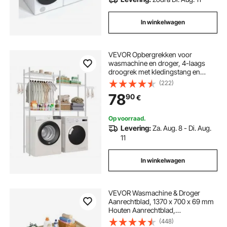
In winkelwagen
VEVOR Opbergrekken voor
wasmachine en droger, 4-laags
droogrek met kledingstang en
haken, verstelbare planken voor
(222)
wasmachine met twee niveaus,
78
90
€
voor opslag en organisatie, wit
Op voorraad.
Levering:
Za. Aug. 8 - Di. Aug.
11
In winkelwagen
VEVOR Wasmachine & Droger
Aanrechtblad, 1370 x 700 x 69 mm
Houten Aanrechtblad,
Waterbestendige Wasmachinehoes
(448)