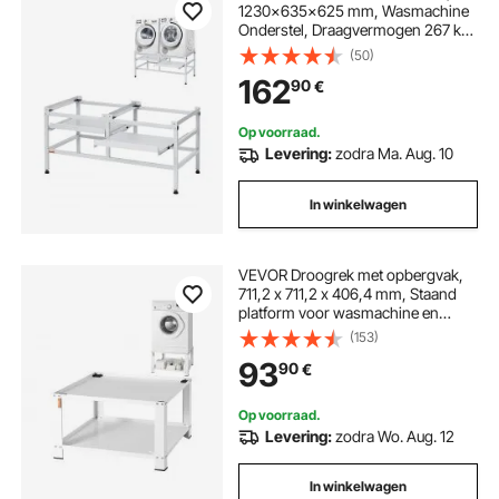
1230x635x625 mm, Wasmachine
Onderstel, Draagvermogen 267 kg,
Wasmachine & Droger Onderstel
(50)
met Dubbele Planken, 4 Verstelbare
162
90
€
Voeten voor het Optillen van
Wasmachines
Op voorraad.
Levering:
zodra Ma. Aug. 10
In winkelwagen
VEVOR Droogrek met opbergvak,
711,2 x 711,2 x 406,4 mm, Staand
platform voor wasmachine en
droger, Universele pasvorm,
(153)
Capaciteit 299,4 kg,
93
90
€
Multifunctionele stalen basis voor
wasmachine
Op voorraad.
Levering:
zodra Wo. Aug. 12
In winkelwagen