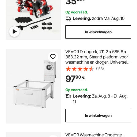
35
huishoudelijke apparaten, bank,
koelkast, wasmachine
Op voorraad.
Levering:
zodra Ma. Aug. 10
In winkelwagen
VEVOR Droogrek, 711,2 x 685,8 x
363,22 mm, Staand platform voor
wasmachine en droger, Universele
pasvorm, Capaciteit 299,4 kg,
(153)
Robuust, Onderstel voor
97
90
€
wasmachine
Op voorraad.
Levering:
Za. Aug. 8 - Di. Aug.
11
In winkelwagen
VEVOR Wasmachine Onderstel,