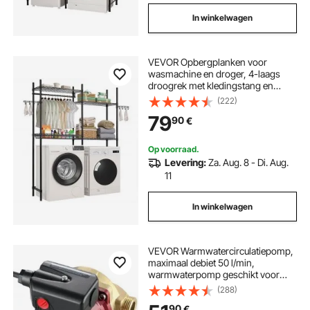
In winkelwagen
VEVOR Opbergplanken voor
wasmachine en droger, 4-laags
droogrek met kledingstang en
haken, tweelaags verstelbare
(222)
planken voor wasmachines, voor
79
90
€
opslag en organisatie, zwart
Op voorraad.
Levering:
Za. Aug. 8 - Di. Aug.
11
In winkelwagen
VEVOR Warmwatercirculatiepomp,
maximaal debiet 50 l/min,
warmwaterpomp geschikt voor
wasmachine, maximale
(288)
opvoerhoogte 6 m, temperatuur 2-
90
€
100°C, 3-instelbare snelheden