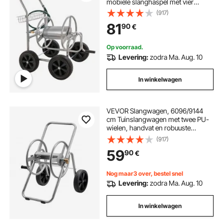
mobiele slanghaspel met vier
wielen, handgreep en netmand,
(917)
slanghaspel voor tuinirrigatie,
81
90
€
autowasstraat, 855 x 550 x 890
mm
Op voorraad.
Levering:
zodra Ma. Aug. 10
In winkelwagen
VEVOR Slangwagen, 6096/9144
cm Tuinslangwagen met twee PU-
wielen, handvat en robuuste
netmand, slanghaspel, mobiele
(917)
slangtrommel voor
59
90
€
tuinbesproeiing, autowassen,
530x650x740 mm
Nog maar3 over, bestel snel
Levering:
zodra Ma. Aug. 10
In winkelwagen