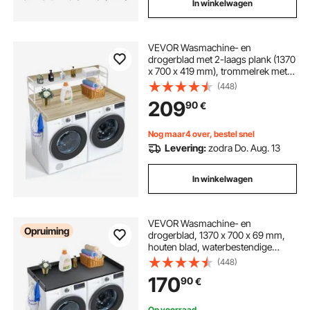
In winkelwagen
VEVOR Wasmachine- en
drogerblad met 2-laags plank (1370
x 700 x 419 mm), trommelrek met
antislip pads, waterbestendig
(448)
wasrek, eikenkleur
209
90
€
Nog maar4 over, bestel snel
Levering:
zodra Do. Aug. 13
In winkelwagen
VEVOR Wasmachine- en
Opruiming
drogerblad, 1370 x 700 x 69 mm,
houten blad, waterbestendige
wasmachinehoes met antislip
(448)
pads, voor opbergruimte in de
170
90
€
wasruimte, zwart
Op voorraad.