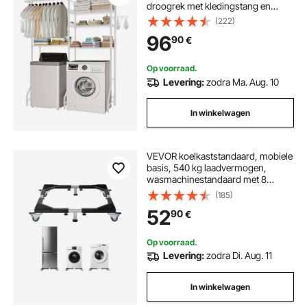
droogrek met kledingstang en
haken, tweelaags en verstelbare
(222)
planken voor wasmachine voor
96
90
€
opslag en organisatie, wit
Op voorraad.
Levering:
zodra Ma. Aug. 10
In winkelwagen
VEVOR koelkaststandaard, mobiele
basis, 540 kg laadvermogen,
wasmachinestandaard met 8
vergrendelbare dubbele wielen en 4
(185)
remmen, 58-93 cm verrijdbare
52
90
€
trolley voor wasmachine, koelkast
en droger
Op voorraad.
Levering:
zodra Di. Aug. 11
In winkelwagen