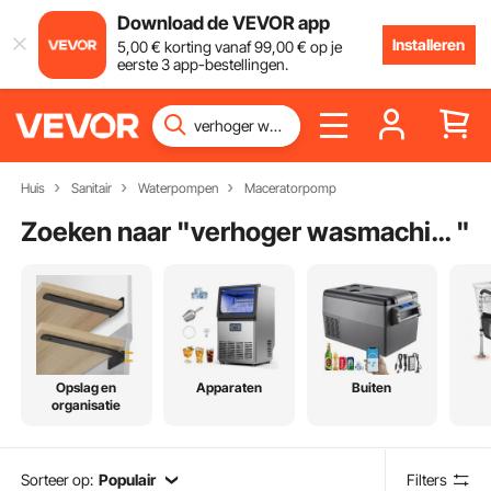
Download de VEVOR app
Installeren
5
,00
€
korting vanaf
99
,00
€
op je
eerste 3 app-bestellingen.
Huis
Sanitair
Waterpompen
Maceratorpomp
Zoeken naar "
verhoger wasmachine
"
Opslag en
Apparaten
Buiten
organisatie
Sorteer op:
Populair
Filters