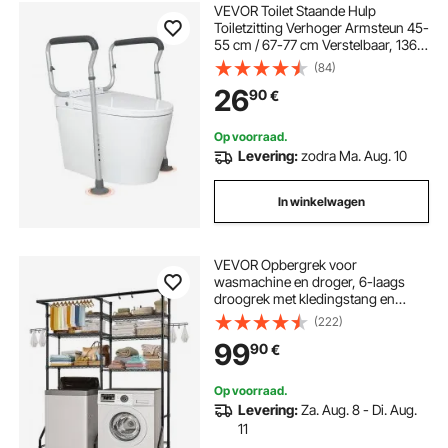
VEVOR Toilet Staande Hulp
Toiletzitting Verhoger Armsteun 45-
55 cm / 67-77 cm Verstelbaar, 136
kg Draagvermogen Robuuste Toilet
(84)
Staande Hulp Toilet Handgrepen
26
90
€
Toiletzitting Verhoger WC
Handgreep
Op voorraad.
Levering:
zodra Ma. Aug. 10
In winkelwagen
VEVOR Opbergrek voor
wasmachine en droger, 6-laags
droogrek met kledingstang en
haken, tweelaags en verstelbare
(222)
planken voor wasmachine voor
99
90
€
opslag en organisatie, zwart
Op voorraad.
Levering:
Za. Aug. 8 - Di. Aug.
11