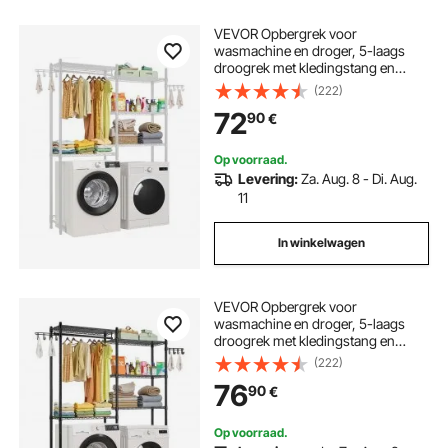
VEVOR Opbergrek voor
wasmachine en droger, 5-laags
droogrek met kledingstang en
haken, tweelaags en verstelbare
(222)
planken voor wasmachine voor
72
90
€
opslag en organisatie, wit
Op voorraad.
Levering:
Za. Aug. 8 - Di. Aug.
11
In winkelwagen
VEVOR Opbergrek voor
wasmachine en droger, 5-laags
droogrek met kledingstang en
haken, tweelaags en verstelbare
(222)
planken voor wasmachine voor
76
90
€
opslag en organisatie, zwart
Op voorraad.