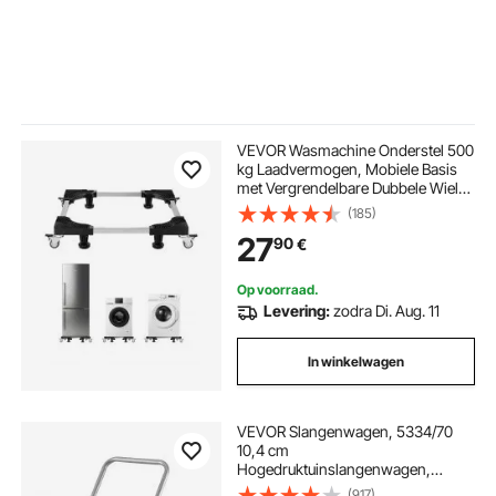
VEVOR Wasmachine Onderstel 500
kg Laadvermogen, Mobiele Basis
met Vergrendelbare Dubbele Wielen
en 4 Remmen, 69,85-89,9 cm
(185)
Verstelbare Meubelwagen voor
27
90
€
Wasmachine, Koelkast en Droger
Op voorraad.
Levering:
zodra Di. Aug. 11
In winkelwagen
VEVOR Slangenwagen, 5334/70
10,4 cm
Hogedruktuinslangenwagen,
Mobiele slanghaspel met twee
(917)