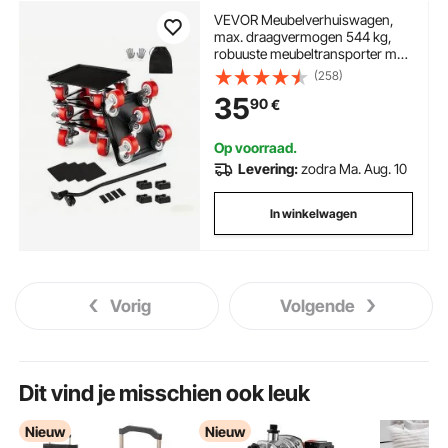
VEVOR Meubelverhuiswagen,
max. draagvermogen 544 kg,
robuuste meubeltransporter met
5x 360° draaibare wielen,
(258)
meubelrol, gereedschapsset
35
90
€
voor het tillen en verplaatsen van
meubels voor huishoudelijke
apparaten, bank, koelkast,
Op voorraad.
wasmachine
Levering:
zodra Ma. Aug. 10
In winkelwagen
Vorig
Volgende
Dit vind je misschien ook leuk
Nieuw
Nieuw