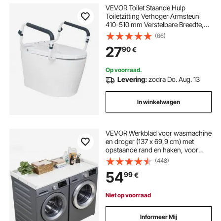
VEVOR Toilet Staande Hulp
Toiletzitting Verhoger Armsteun
410-510 mm Verstelbare Breedte,
136 kg Draagvermogen Robuuste
(66)
Toilet Staande Hulp Toiletbeugels
27
90
€
Toiletzitting Verhoger Toiletbeugel
Op voorraad.
Levering:
zodra Do. Aug. 13
In winkelwagen
VEVOR Werkblad voor wasmachine
en droger (137 x 69,9 cm) met
opstaande rand en haken, voor
organisatie en opbergruimte in
(448)
linnenkast, voorraadkast of
54
99
€
keukenblad, draagvermogen 113
kg, wit
Niet op voorraad
Informeer Mij