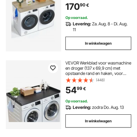
met Antislip Pads, voor
170
90
€
Opbergruimte, Eiken Kleur
Op voorraad.
Levering:
Za. Aug. 8 - Di. Aug.
11
In winkelwagen
VEVOR Werkblad voor wasmachine
en droger (137 x 69,9 cm) met
opstaande rand en haken, voor
organisatie en opbergruimte in
(448)
linnenkast, voorraadkast of
54
99
€
keukenblad, draagvermogen tot 113
kg, zwart
Op voorraad.
Levering:
zodra Do. Aug. 13
In winkelwagen