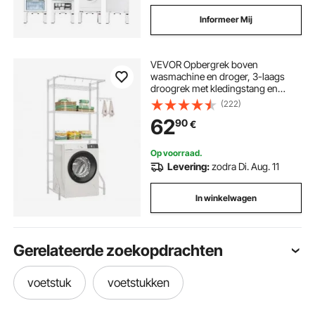
Informeer Mij
VEVOR Opbergrek boven
wasmachine en droger, 3-laags
droogrek met kledingstang en
haken, verstelbare planken voor
(222)
wasmachine met één laag, voor
62
90
€
opslag en organisatie, wit
Op voorraad.
Levering:
zodra Di. Aug. 11
In winkelwagen
Gerelateerde zoekopdrachten
voetstuk
voetstukken