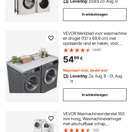
Levering:
zodra Zo. Aug. 9
In winkelwagen
VEVOR Werkblad voor wasmachine
en droger (137 x 69,9 cm) met
opstaande rand en haken, voor
organisatie en opbergruimte in
(448)
linnenkast, voorraadkast of
54
99
€
keukenblad, draagvermogen tot 113
kg, grijs
Nog maar1 over, bestel snel
Levering:
Za. Aug. 8 - Di. Aug.
11
In winkelwagen
VEVOR Wasmachineonderstel 355
mm hoog, Wasmachineverhoger
met uitschuifbaar schap,
Draagvermogen van 318 kg,
(30)