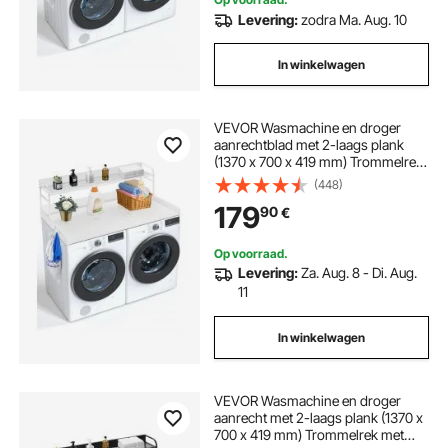
Levering:
zodra Ma. Aug. 10
In winkelwagen
VEVOR Wasmachine en droger
aanrechtblad met 2-laags plank
(1370 x 700 x 419 mm) Trommelrek
met antislip pads, waterbestendig
(448)
wasrek, wit
179
90
€
Op voorraad.
Levering:
Za. Aug. 8 - Di. Aug.
11
In winkelwagen
VEVOR Wasmachine en droger
aanrecht met 2-laags plank (1370 x
700 x 419 mm) Trommelrek met