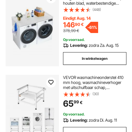
houten blad, waterbestendige
wasmachinehoes met antislippads,
(448)
voor opbergruimte in de wasruimte,
wit
Eindigt Aug. 14
146
90
€
-
61%
378,99
€
Op voorraad.
Levering:
zodra Za. Aug. 15
In winkelwagen
VEVOR wasmachineonderstel 410
mm hoog, wasmachineverhoger
met uitschuifbaar schap,
draagvermogen van 318 kg,
(30)
antislipvoetjes, stalen
65
99
€
drogeronderstel, sokkel, universeel
compatibel, wit
Op voorraad.
Levering:
zodra Di. Aug. 11