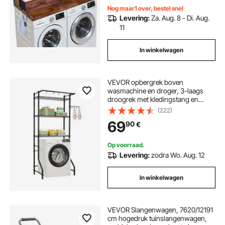
Nog maar1 over, bestel snel
Levering:
Za. Aug. 8 - Di. Aug.
11
In winkelwagen
VEVOR opbergrek boven
wasmachine en droger, 3-laags
droogrek met kledingstang en
haken, verstelbare planken voor
(222)
wasmachines met één laag, voor
69
90
€
opslag en organisatie
Op voorraad.
Levering:
zodra Wo. Aug. 12
In winkelwagen
VEVOR Slangenwagen, 7620/12191
cm hogedruk tuinslangenwagen,