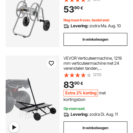
wielen, handgreep en netmand,
53
90
€
Slanghaspel voor tuinirrigatie,
autowasstraat, 615x500x740 mm
Nog maar4 over, bestel snel
Levering:
zodra Ma. Aug. 10
In winkelwagen
VEVOR Verticuteermachine, 1219
mm verticuteermachine met 24
verenstalen tanden,
gazonverticuteermachine voor ATV
(272)
of grasmaaier, gazonhark met
83
90
€
handgreep voor tuin, boerderij,
gras
Extra 2% korting
met
kortingsbon
Op voorraad.
Levering:
zodra Di. Aug. 11
In winkelwagen