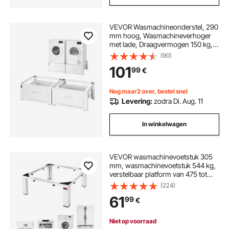
VEVOR Wasmachineonderstel, 290
mm hoog, Wasmachineverhoger
met lade, Draagvermogen 150 kg,
Antislipvoetjes, Stalen
(90)
Wasdrogeronderstel, Sokkel,
101
99
€
Universeel compatibel, Wit, 2-pack
Nog maar2 over, bestel snel
Levering:
zodra Di. Aug. 11
In winkelwagen
VEVOR wasmachinevoetstuk 305
mm, wasmachinevoetstuk 544 kg,
verstelbaar platform van 475 tot
785 mm, antislipvoetjes, robuuste
(224)
stalen wasmachinestandaard,
61
99
€
universeel compatibel, wit
Niet op voorraad