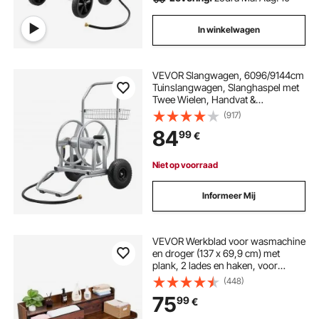
In winkelwagen
VEVOR Slangwagen, 6096/9144cm
Tuinslangwagen, Slanghaspel met
Twee Wielen, Handvat &
Opbergmand, Multifunctionele
(917)
Slanghaspel voor Tuin, Auto
84
99
€
675x610x900mm
Niet op voorraad
Informeer Mij
VEVOR Werkblad voor wasmachine
en droger (137 x 69,9 cm) met
plank, 2 lades en haken, voor
linnenkast, voorraadkast, aanrecht,
(448)
draagvermogen 113 kg, bruin, met
75
99
€
opbergruimte voor wasmiddel