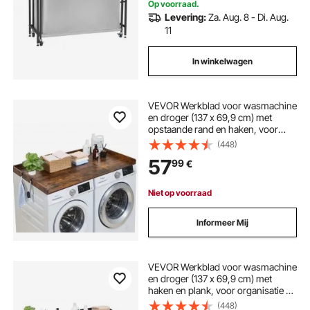
Op voorraad.
Levering:
Za. Aug. 8 - Di. Aug.
11
In winkelwagen
VEVOR Werkblad voor wasmachine
en droger (137 x 69,9 cm) met
opstaande rand en haken, voor
organisatie en opbergruimte in
(448)
linnenkast, voorraadkast of
57
99
€
keukenblad, draagvermogen 113
kg, bruin
Niet op voorraad
Informeer Mij
VEVOR Werkblad voor wasmachine
en droger (137 x 69,9 cm) met
haken en plank, voor organisatie en
opbergruimte in linnenkast,
(448)