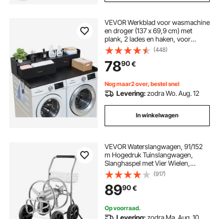
VEVOR Werkblad voor wasmachine
en droger (137 x 69,9 cm) met
plank, 2 lades en haken, voor
linnenkast, voorraadkast, aanrecht,
(448)
draagvermogen 113 kg, zwart, met
78
90
€
opbergruimte voor wasmiddel
Nog maar2 over, bestel snel
Levering:
zodra Wo. Aug. 12
In winkelwagen
VEVOR Waterslangwagen, 91/152
m Hogedruk Tuinslangwagen,
Slanghaspel met Vier Wielen,
Handvat en Duurzame Netmand,
(917)
Draagbare Slanghaspel voor
89
90
€
Tuinbewatering, Autowassen
Op voorraad.
Levering:
zodra Ma. Aug. 10