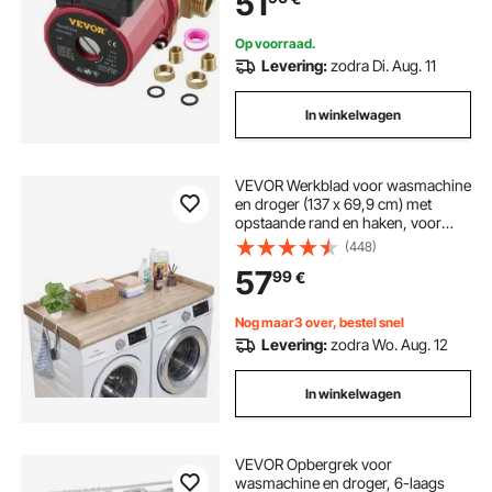
51
Op voorraad.
Levering:
zodra Di. Aug. 11
In winkelwagen
VEVOR Werkblad voor wasmachine
en droger (137 x 69,9 cm) met
opstaande rand en haken, voor
organisatie en opbergruimte in
(448)
linnenkast, voorraadkast of
57
99
€
keukenblad, draagvermogen 113
kg, eikenlook
Nog maar3 over, bestel snel
Levering:
zodra Wo. Aug. 12
In winkelwagen
VEVOR Opbergrek voor
wasmachine en droger, 6-laags