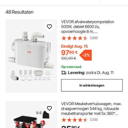
48
Resultaten
VEVOR afvalwaterpompstation
500W, debiet 6600 l/u,
opvoerhoogte 8 m,
afvalwaterpomp 2900 tpm met 3
(298)
waterinlaten voor kelder, keuken,
gootsteen, douche, bad, afvoer van
Eindigt Aug. 15
afvalwater in de wasmachine en
97
90
€
-
3%
vaatwasser.
100,90
€
Op voorraad.
Levering:
zodra Di. Aug. 11
In winkelwagen
VEVOR Meubelverhuiswagen, max.
draagvermogen 544 kg, robuuste
meubeltransporter met 5x 360°
draaibare wielen, meubelrol,
(258)
gereedschapsset voor het tillen en
90
€
verplaatsen van meubels voor