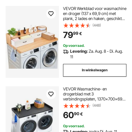
VEVOR Werkblad voor wasmachine
en droger (137 x 69,9 cm) met
plank, 2 lades en haken, geschikt
voor linnenkast, voorraadkast,
(448)
keukenblad, draagvermogen 113
79
99
€
kg, natuurlijke houttint
Op voorraad.
Levering:
Za. Aug. 8 - Di. Aug.
11
In winkelwagen
VEVOR Wasmachine- en
drogerblad met 3
verbindingsplaten, 1370x700x69
mm, houten werkblad met
(448)
antislipmatten, waterbestendig
60
90
€
wasrek, zwart
Op voorraad.
Levering:
zodra Di. Aug. 11