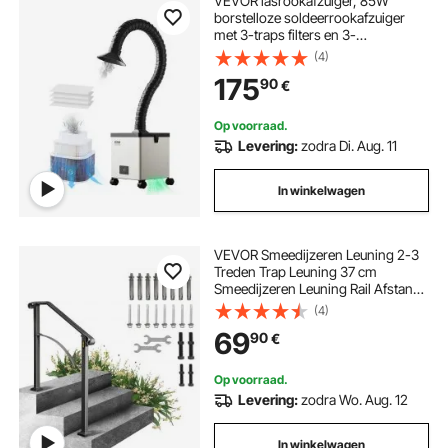
VEVOR lasrookafzuiger, 85W
borstelloze soldeerrookafzuiger
met 3-traps filters en 3-
snelheidsregeling, 200 m³/u
(4)
soldeerrookafzuiger voor solderen,
175
90
€
graveren, doe-het-zelf lassen,
salon
Op voorraad.
Levering:
zodra Di. Aug. 11
In winkelwagen
VEVOR Smeedijzeren Leuning 2-3
Treden Trap Leuning 37 cm
Smeedijzeren Leuning Rail Afstand
Tussen Palen 71 cm Outdoor Indoor
(4)
Trapleuning voor Tuinen
69
90
€
Woongebouwen Commerciële
Kantoorgebouwen Zwart
Op voorraad.
Levering:
zodra Wo. Aug. 12
In winkelwagen