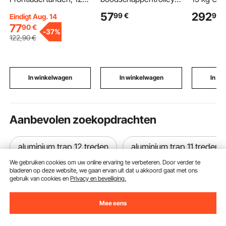
cm tanden, 1360 kg
opvouwbare
haltersta
57
292
99
€
99
Eindigt Aug. 14
capaciteit, snel te
winkelwagen met een
Fitnesstr
77
90
€
bevestigen balenspies,
draagvermogen van 75
gewichth
-
37%
vierkante
kg, zwart, inhoud van
Powerlift
122
,90
€
hooibaalprikkers, 1 3/4
40 liter, met koelvak,
Bankdruk
inch breed, rood
telescopische
gespen
gecoat, balenvork met
handgreep + 4 wielen,
2 stabilisatoren
afneembare tas, 2-in-1
In winkelwagen
In winkelwagen
In w
boodschappentrolley
voor boodschappen
doen, kamperen en
huishoudelijk gebruik.
Aanbevolen zoekopdrachten
aluminium trap 12 treden
aluminium trap 11 treden
We gebruiken cookies om uw online ervaring te verbeteren. Door verder te
bladeren op deze website, we gaan ervan uit dat u akkoord gaat met ons
gebruik van cookies en
Privacy en beveiliging.
Mee eens
Ontvang 5 € korting als je je inschrijft voor e-mails