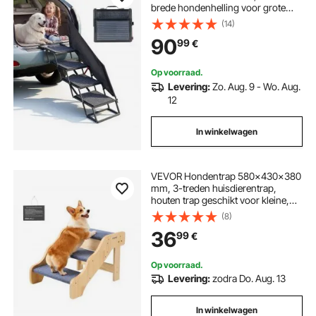
brede hondenhelling voor grote
honden met antislipoppervlak,
(14)
toegangshulp voor auto's, SUV's,
90
99
€
vrachtwagens, hoogslapers,
banken, opklapbare trap met een
draagvermogen tot 180 kg
Op voorraad.
Levering:
Zo. Aug. 9 - Wo. Aug.
12
In winkelwagen
VEVOR Hondentrap 580x430x380
mm, 3-treden huisdierentrap,
houten trap geschikt voor kleine,
middelgrote, grote en oudere
(8)
huisdieren, evenals puppy's tot 68
36
99
€
kg, hondenladder voor bedden,
banken en auto's
Op voorraad.
Levering:
zodra Do. Aug. 13
In winkelwagen