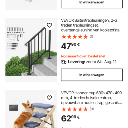
In winkelwagen
VEVOR Buitentrapleuningen, 2-3
treden trapleuningset,
overgangsleuning van koolstofstaal
met montageset, trapleuning voor
(1)
senioren, betonnen treden,
47
90
€
veranda en terras, zwarte
retroboog
Nog maar4 over, bestel snel
Levering:
zodra Wo. Aug. 12
In winkelwagen
VEVOR Hondentrap 630x470x490
mm, 4-treden huisdierentrap,
opvouwbare houten trap, geschikt
voor kleine, middelgrote, grote en
(8)
oudere huisdieren, evenals puppy's
62
99
€
tot 68 kg, hondenladder voor
bedden, banken en auto's.