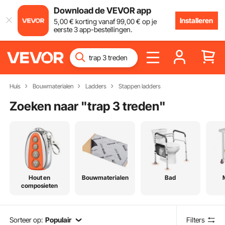
Download de VEVOR app
Installeren
5
,00
€
korting vanaf
99
,00
€
op je
eerste 3 app-bestellingen.
Huis
Bouwmaterialen
Ladders
Stappen ladders
Zoeken naar "
trap 3 treden
"
Hout en
Bouwmaterialen
Bad
composieten
Sorteer op:
Populair
Filters