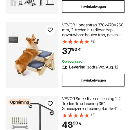
In winkelwagen
VEVOR Hondentrap 370x470x260
mm, 2-treden huisdierentrap,
opvouwbare houten trap, geschikt
voor kleine, middelgrote, grote en
(8)
oudere huisdieren, evenals puppy's
37
90
€
tot 50 kg, hondenladder voor
bedden, banken en auto's.
Op voorraad.
Levering:
zodra Wo. Aug. 12
In winkelwagen
VEVOR Smeedijzeren Leuning 1-2
Opruiming
Treden Trap Leuning 36"
Smeedijzeren Leuning Rail 4x6"
Basisplaat Outdoor Indoor
(2)
Universele Trapleuning voor
48
90
€
Tuinen, Woongebouwen,
Commerciële Kantoorgebouwen,