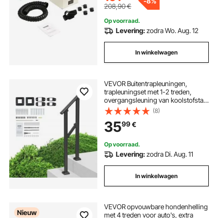
-
8%
208,90
€
Op voorraad.
Levering:
zodra Wo. Aug. 12
In winkelwagen
VEVOR Buitentrapleuningen,
trapleuningset met 1-2 treden,
overgangsleuning van koolstofstaal
met montageset, trapleuning voor
(8)
senioren, betonnen treden,
35
99
€
veranda en terras, zwarte vierkante
buis
Op voorraad.
Levering:
zodra Di. Aug. 11
In winkelwagen
VEVOR opvouwbare hondenhelling
Nieuw
met 4 treden voor auto's, extra