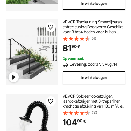
In winkelwagen
VEVOR Trapleuning Smeedijzeren
entreeleuning Boogvorm Geschikt
voor 3 tot 4 treden voor buiten
Zwart
(4)
81
90
€
Op voorraad.
Levering:
zodra Vr. Aug. 14
In winkelwagen
VEVOR Soldeerrookafzuiger,
lasrookafzuiger met 3-traps filter,
krachtige afzuiging van 180 m³/u en
3-traps luchtstroomregeling,
(10)
borstelloze tafelmodel afzuiger voor
104
90
€
solderen en doe-het-zelfwerk