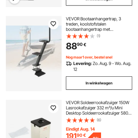
VEVOR Bootaanhangertrap, 3
treden, koolstofstalen
bootaanhangertrap met
handgreep, antislipoppervlak en
(1)
een montagehoek van 55°, geschikt
88
90
€
voor frames van 3x3/3x5/4x4
inch, vloermontage
Nog maar1 over, bestel snel
Levering:
Zo. Aug. 9 - Wo. Aug.
12
In winkelwagen
VEVOR Soldeerrookafzuiger 150W
Lasrookafzuiger 332 m³/u Mini
Desktop Soldeerrookafzuiger 5800
tpm 3-traps filter
(6)
Soldeerrookafzuiging voor
soldeerstations en
Eindigt Aug. 14
laswerkzaamheden
191
90
€