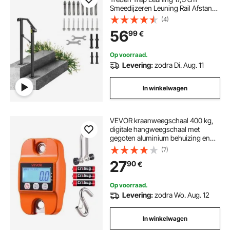
Smeedijzeren Leuning Rail Afstand
Tussen Palen 30 cm Outdoor
(4)
Indoor Trapleuning voor Tuinen
56
99
€
Woongebouwen Commerciële
Kantoorgebouwen Zwart
Op voorraad.
Levering:
zodra Di. Aug. 11
In winkelwagen
VEVOR kraanweegschaal 400 kg,
digitale hangweegschaal met
gegoten aluminium behuizing en
lcd-scherm, wildweegschaal met
(7)
stappen van 100 g en 3-traps
27
90
€
display, trekweegschaal,
visweegschaal, geschikt voor
landbouw, jacht en vissen
Op voorraad.
Levering:
zodra Wo. Aug. 12
In winkelwagen