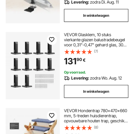
Levering:
zodra Di. Aug. 11
In winkelwagen
VEVOR Glasklem, 10 stuks
vierkante glazen balustradebeugel
voor 0,31"-0,47" gehard glas, 304
roestvrijstalen glasmontageklem,
(7)
0,12" dikke glazen plankbeugel voor
131
90
€
balkon, tuin, terras, trap
Op voorraad.
Levering:
zodra Wo. Aug. 12
In winkelwagen
VEVOR Hondentrap 780x470x660
mm, 5-treden huisdierentrap,
opvouwbare houten trap, geschikt
voor kleine, middelgrote, grote en
(8)
oudere huisdieren, evenals puppy's