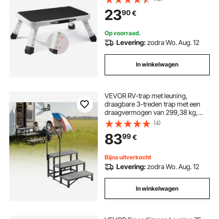
Opvouwbare trapkruk 170-188-
23
90
€
216mm In hoogte verstelbare
keukenladder Antislip trapkruk
Op voorraad.
Levering:
zodra Wo. Aug. 12
In winkelwagen
VEVOR RV-trap met leuning,
draagbare 3-treden trap met een
draagvermogen van 299,38 kg,
antislip treden voor campers,
(4)
stacaravans, zwembaden en spa's,
83
99
€
robuuste buitentrap, ideaal voor
senioren en huisdieren
Bijna uitverkocht
Levering:
zodra Wo. Aug. 12
In winkelwagen