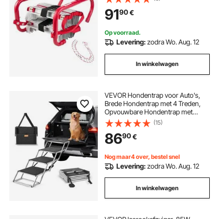
sterke polyester banden, antislip
91
90
€
sporten en brede treden, 3
verdiepingen
Op voorraad.
Levering:
zodra Wo. Aug. 12
In winkelwagen
VEVOR Hondentrap voor Auto's,
Brede Hondentrap met 4 Treden,
Opvouwbare Hondentrap met
Antislipoppervlak, Draagbare
(15)
Hondentrap van Lichtgewicht
86
90
€
Aluminium voor Auto, SUV en
Vrachtwagen, Ondersteunt tot 250
lbs
Nog maar4 over, bestel snel
Levering:
zodra Wo. Aug. 12
In winkelwagen