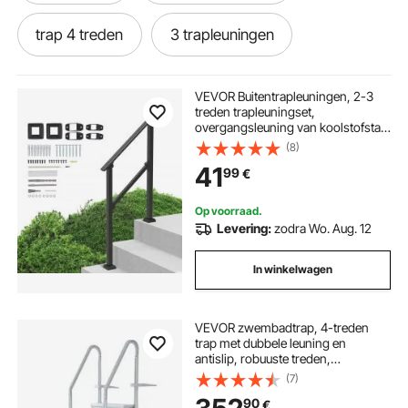
trap 4 treden
3 trapleuningen
trap met 11 treden
trap met 12 treden
VEVOR Buitentrapleuningen, 2-3
treden trapleuningset,
overgangsleuning van koolstofstaal
trap 11 treden
12 treden trap
met montageset, trapleuning voor
(8)
senioren, betonnen treden,
41
99
€
veranda en terras, zwarte vierkante
buis
trap treden
ijzeren trap treden
Op voorraad.
Levering:
zodra Wo. Aug. 12
trap met 5 treden
trap met 2 treden
In winkelwagen
hoogte trede trap
VEVOR zwembadtrap, 4-treden
trap met dubbele leuning en
antislip, robuuste treden,
draagvermogen 180 kg, voor
(7)
inbouw- en opbouwzwembaden
90
€
van 122–137 cm met elk type