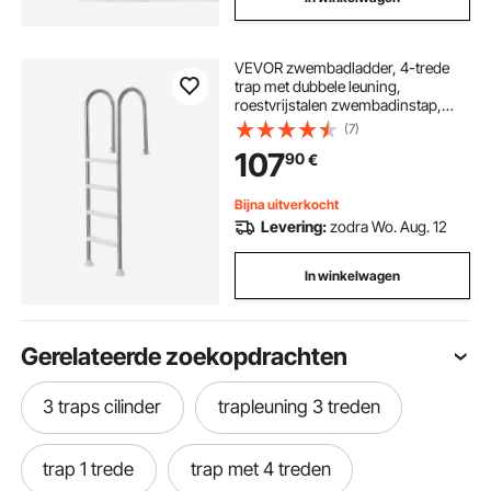
VEVOR zwembadladder, 4-trede
trap met dubbele leuning,
roestvrijstalen zwembadinstap,
draagvermogen van 120 kg, voor
(7)
137 cm inbouwzwembaden met
107
90
€
gemonteerd dekbord binnen en
buiten
Bijna uitverkocht
Levering:
zodra Wo. Aug. 12
In winkelwagen
Gerelateerde zoekopdrachten
3 traps cilinder
trapleuning 3 treden
trap 1 trede
trap met 4 treden