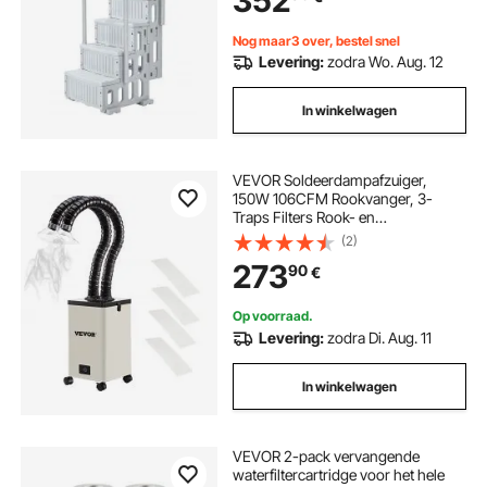
352
terrasoppervlak.
Nog maar3 over, bestel snel
Levering:
zodra Wo. Aug. 12
In winkelwagen
VEVOR Soldeerdampafzuiger,
150W 106CFM Rookvanger, 3-
Traps Filters Rook- en
Stofafzuiging, 3 Snelheden Rook
(2)
Afzuigkap met Slang, Rookafzuiger
273
90
€
Solderen voor Solderen
Lasergraveren Doe-het-zelf Lassen
Op voorraad.
Levering:
zodra Di. Aug. 11
In winkelwagen
VEVOR 2-pack vervangende
waterfiltercartridge voor het hele