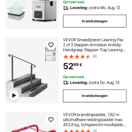
Op voorraad.
Levering:
zodra Wo. Aug. 12
In winkelwagen
VEVOR Smeedijzeren Leuning Pas
2 of 3 Stappen Armsteun Antislip
Handgreep Stappen Trap Leuning
Windtrap Leuning Smeedijzeren
(8)
Leuning Het is zeer geschikt voor
52
99
€
gebruik in woongebouwen/tuinen
en hotels
Op voorraad.
Levering:
zodra Do. Aug. 13
In winkelwagen
VEVOR brandtrapladder, 7,62 m
uitschuifbare reddingsladder max.
453,6 kg, lichtgewicht noodladder
van aluminiumlegering met zeer
(3)