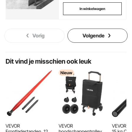
In winkelwagen
Vorig
Volgende
Dit vind je misschien ook leuk
Nieuw
VEVOR
VEVOR
VEVOR 2 
Frontladertanden, 125
boodschappentrolley,
15 kg Oly