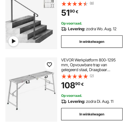
trapleuning, IJzeren leuning, Ideaal
(8)
voor trappen met 2 of 3 treden,
51
90
€
Inclusief montageset, Zwart
Op voorraad.
Levering:
zodra Wo. Aug. 12
In winkelwagen
VEVOR Werkplatform 800-1295
mm, Opvouwbare trap van
gelegeerd staal, Draagbaar
werkplatform, Draagvermogen 400
(2)
kg, Trap voor het schilderen van
108
90
€
gipsplaten, schoonmaken, wassen
Op voorraad.
Levering:
zodra Di. Aug. 11
In winkelwagen