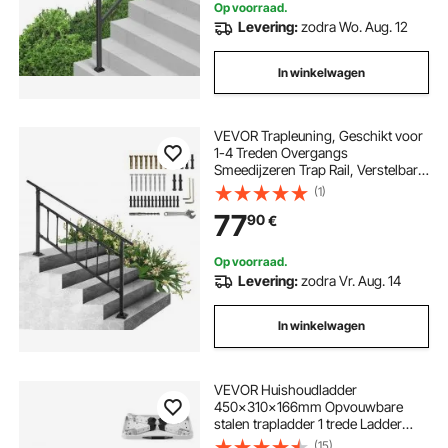
Op voorraad.
Levering:
zodra Wo. Aug. 12
In winkelwagen
VEVOR Trapleuning, Geschikt voor
1-4 Treden Overgangs
Smeedijzeren Trap Rail, Verstelbare
Balustrade Trap Rail, Trapleuning
(1)
Steun voor Betonnen Treden met
77
90
€
Installatiekit, Mat Zwarte Buiten
Trapleuning
Op voorraad.
Levering:
zodra Vr. Aug. 14
In winkelwagen
VEVOR Huishoudladder
450x310x166mm Opvouwbare
stalen trapladder 1 trede Ladder
150kg Draagvermogen
(15)