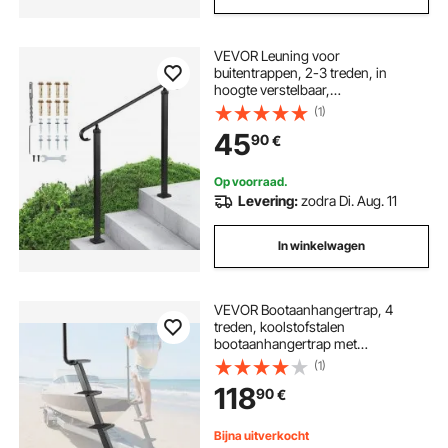
VEVOR Leuning voor
buitentrappen, 2-3 treden, in
hoogte verstelbaar,
overgangsleuning van koolstofstaal
(1)
met montageset, buitenleuning
45
90
€
voor trappen, betonnen of houten
trappen, veranda, matzwart
Op voorraad.
Levering:
zodra Di. Aug. 11
In winkelwagen
VEVOR Bootaanhangertrap, 4
treden, koolstofstalen
bootaanhangertrap met
handgreep, antislipoppervlak en
(1)
een montagehoek van 70°, geschikt
118
90
€
voor frames van 3x3/3x5/4x4
inch, vloermontage
Bijna uitverkocht