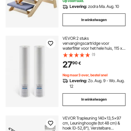
Op voorraad.
Levering:
zodra Ma. Aug. 10
In winkelwagen
VEVOR 2 stuks
vervangingscartridge voor
waterfilter voor het hele huis, 115 x
507 mm polypropyleen
(1)
sedimentfilter voor 3-traps
27
90
€
waterfiltratiesysteem, vermindert
chloor, slechte smaak en geur.
Nog maar3 over, bestel snel
Levering:
Zo. Aug. 9 - Wo. Aug.
12
In winkelwagen
VEVOR Trapleuning 140x13,5x97
cm, Leuninghoogte (tot 48 cm) &
hoek (0-52,8°), Verstelbare