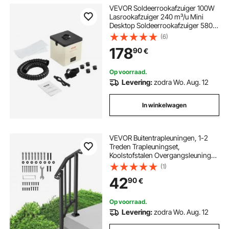
VEVOR Soldeerrookafzuiger 100W
Lasrookafzuiger 240 m³/u Mini
Desktop Soldeerrookafzuiger 5800
tpm 3-traps filter
(6)
Soldeerrookafzuiging voor
178
90
€
soldeerstations en
laswerkzaamheden
Op voorraad.
Levering:
zodra Wo. Aug. 12
In winkelwagen
VEVOR Buitentrapleuningen, 1-2
Treden Trapleuningset,
Koolstofstalen Overgangsleuning
met Montageset, Trapleuning voor
(1)
Senioren, Betonnen Treden &
42
90
€
Veranda & Terras, Zwarte Retro
Boog
Op voorraad.
Levering:
zodra Wo. Aug. 12