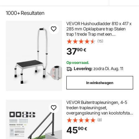
1000+
Resultaten
VEVOR Huishoudladder 810 x 417 x
285 mm Opklapbare trap Stalen
trap 1 trede Trap met een
draagvermogen van 150 kg
(15)
Opklapbaar opstapje Trap met één
37
90
€
trede 810 mm hoog Keukentrap
Antislip opstapje
Op voorraad.
Levering:
zodra Di. Aug. 11
In winkelwagen
VEVOR Buitentrapleuningen, 4-5
treden trapleuningset,
overgangsleuning van koolstofstaal
met montageset, trapleuning voor
(8)
senioren, betonnen treden,
45
90
€
veranda en terras, zwarte vierkante
buis