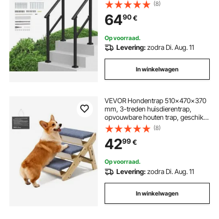
met montageset, trapleuning voor
(8)
senioren, beton & veranda & terras,
64
90
€
zwarte vierkante buis
Op voorraad.
Levering:
zodra Di. Aug. 11
In winkelwagen
VEVOR Hondentrap 510x470x370
mm, 3-treden huisdierentrap,
opvouwbare houten trap, geschikt
voor kleine, middelgrote, grote en
(8)
oudere huisdieren, evenals puppy's
42
99
€
tot 68 kg, hondenladder voor
bedden, banken en auto's.
Op voorraad.
Levering:
zodra Di. Aug. 11
In winkelwagen