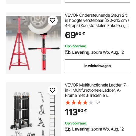
VEVOR Ondersteunende Steun 2 t,
in hoogte verstelbaar (120-215 cm /
4-traps) Koolstofstalen kriksteun,
statief voor het ondersteunen van
69
90
€
voertuigonderdelen, autoreparatie
Op voorraad.
Levering:
zodra Wo. Aug. 12
In winkelwagen
VEVOR Multifunctionele Ladder, 7-
in-1 Multifunctionele Ladder, A-
Frame met 3 Treden en
Steigerplank, Telescopische
(6)
Ladder, Ladderframe 3550 mm,
113
90
€
Zware Ladder, Draagvermogen 150
kg, voor Buitenhuisgebruik
Op voorraad.
Levering:
zodra Wo. Aug. 12