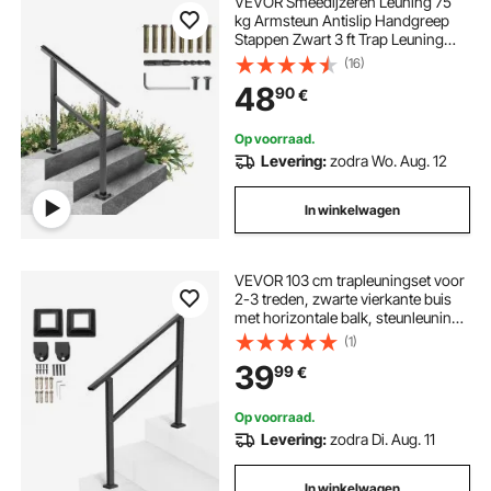
VEVOR Smeedijzeren Leuning 75
kg Armsteun Antislip Handgreep
Stappen Zwart 3 ft Trap Leuning
Windtrap Leuning Smeedijzeren
(16)
Leuning Het is zeer geschikt voor
48
90
€
gebruik in woongebouwen/tuinen
en hotels
Op voorraad.
Levering:
zodra Wo. Aug. 12
In winkelwagen
VEVOR 103 cm trapleuningset voor
2-3 treden, zwarte vierkante buis
met horizontale balk, steunleuning
van koolstofstaal voor senioren,
(1)
betonnen trappen en terrastrappen
39
99
€
Op voorraad.
Levering:
zodra Di. Aug. 11
In winkelwagen