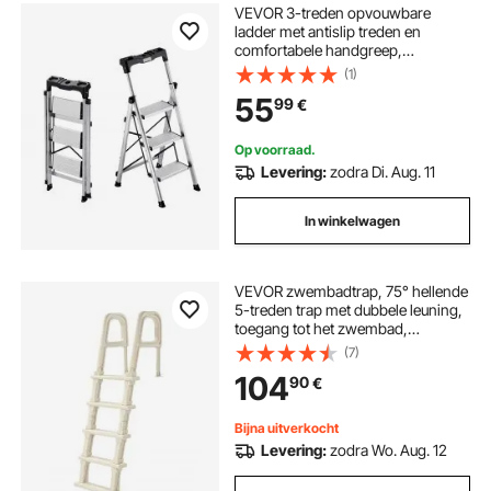
VEVOR 3-treden opvouwbare
ladder met antislip treden en
comfortabele handgreep,
huishoudladder met een
(1)
draagvermogen van 150 kg,
55
99
€
aluminium trapladder,
veiligheidsladder voor keuken,
magazijn, huis en kantoor
Op voorraad.
Levering:
zodra Di. Aug. 11
In winkelwagen
VEVOR zwembadtrap, 75° hellende
5-treden trap met dubbele leuning,
toegang tot het zwembad,
draagvermogen 136 kg, voor
(7)
inbouw- en opbouwzwembaden
104
90
€
van 122-137 cm op elke
ondergrond, binnen en buiten.
Bijna uitverkocht
Levering:
zodra Wo. Aug. 12