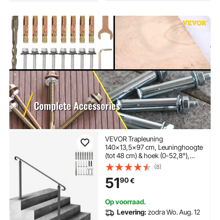
VEVOR Trapleuning
140x13,5x97 cm, Leuninghoogte
(tot 48 cm) & hoek (0-52,8°),
Verstelbare trapleuning, IJzeren
(8)
leuning, Ideaal voor trappen met
51
90
€
2 of 3 treden, Inclusief
montageset, Zwart
Op voorraad.
Levering:
zodra Wo. Aug. 12