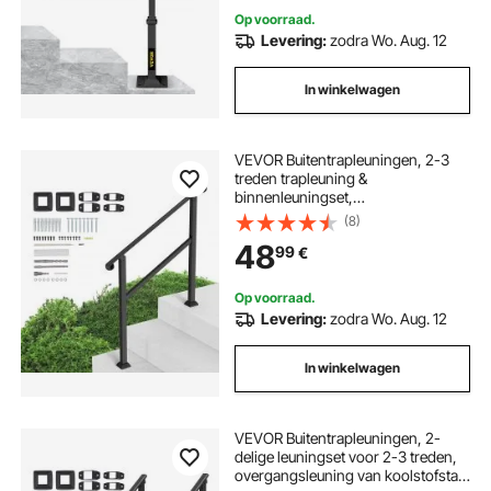
Hotels
Op voorraad.
Levering:
zodra Wo. Aug. 12
In winkelwagen
VEVOR Buitentrapleuningen, 2-3
treden trapleuning &
binnenleuningset,
buitentrapleuning met montageset,
(8)
leuningen voor senioren,
48
99
€
verandaleuning & terrasleuning,
1016 mm, zwart
Op voorraad.
Levering:
zodra Wo. Aug. 12
In winkelwagen
VEVOR Buitentrapleuningen, 2-
delige leuningset voor 2-3 treden,
overgangsleuning van koolstofstaal