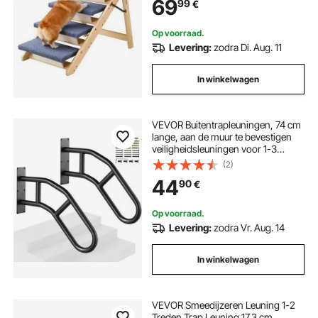
69
99
€
tot 68 kg, hondenladder voor
bedden, banken en auto's.
Op voorraad.
Levering:
zodra Di. Aug. 11
In winkelwagen
VEVOR Buitentrapleuningen, 74 cm
lange, aan de muur te bevestigen
veiligheidsleuningen voor 1-3
treden, U-vormige leuning met
(2)
matte zwarte afwerking,
44
90
€
trapleuningen voor kinderen,
senioren, zwangere vrouwen en
gehandicapten, 2-pack
Op voorraad.
Levering:
zodra Vr. Aug. 14
In winkelwagen
VEVOR Smeedijzeren Leuning 1-2
Treden Trap Leuning 17,3 cm