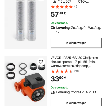
huis, 115 x 507 mm CTO-
koolstofblok, vervangend filter voor
(1)
3-traps waterfiltratiesysteem,
57
90
€
vermindert chloor en slechte smaak
en geur
Op voorraad.
Levering:
Zo. Aug. 9 - Wo. Aug.
12
In winkelwagen
VEVOR LPS25-6S/130 Gietijzeren
circulatiepomp, 1/8 pk, 55 l/min,
warmwatercirculatiepomp,
schroefdraadaansluiting, 3-traps
(10)
snelheidsregeling, stille werking,
33
90
€
voor huisverwarmingssystemen
Op voorraad.
Levering:
zodra Do. Aug. 13
In winkelwagen