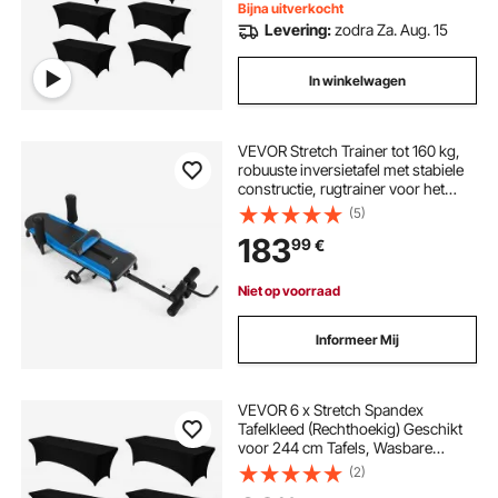
Bijna uitverkocht
Levering:
zodra Za. Aug. 15
In winkelwagen
VEVOR Stretch Trainer tot 160 kg,
robuuste inversietafel met stabiele
constructie, rugtrainer voor het
verlichten van rug- en nekklachten,
(5)
rugstrekbank met handmatige
183
99
€
wielbediening, blauw/zwart
Niet op voorraad
Informeer Mij
VEVOR 6 x Stretch Spandex
Tafelkleed (Rechthoekig) Geschikt
voor 244 cm Tafels, Wasbare
Kreukvrije Tafelkleedbeschermer,
(2)
Tafelkleed voor Feesten, Bruiloften,