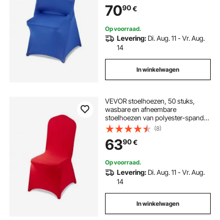
en diners, geschikt voor
70
90
€
klapstoelen (45 x 46 x 77 cm),
blauw
Op voorraad.
Levering:
Di. Aug. 11 - Vr. Aug.
14
In winkelwagen
VEVOR stoelhoezen, 50 stuks,
wasbare en afneembare
stoelhoezen van polyester-spandex
voor bruiloften, diners, banketten
(8)
en restaurants, geschikt voor
63
90
€
stoelen (51 x 45 x 95 cm), rood
Op voorraad.
Levering:
Di. Aug. 11 - Vr. Aug.
14
In winkelwagen