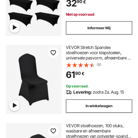
32
90
€
Banketten, Festivals, Zwart
Niet op voorraad
Informeer Mij
VEVOR Stretch Spandex
stoelhoezen voor klapstoelen,
universele pasvorm, afneembare en
wasbare hoezen, voor bruiloften,
(8)
feestdagen, feesten, vieringen en
61
90
€
dineren (50 stuks, zwart)
Op voorraad.
Levering:
zodra Za. Aug. 15
In winkelwagen
VEVOR stoelhoezen, 100 stuks,
wasbare en afneembare
stoelhoezen van polyester-spandex