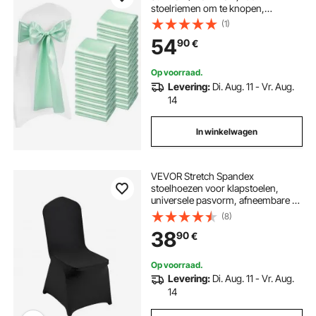
stoelriemen om te knopen,
stoelriemen voor bruiloften,
(1)
feesten, banketdecoraties,
54
90
€
evenementen, banketstoelhoezen,
stoelriemen, groen
Op voorraad.
Levering:
Di. Aug. 11 - Vr. Aug.
14
In winkelwagen
VEVOR Stretch Spandex
stoelhoezen voor klapstoelen,
universele pasvorm, afneembare en
wasbare hoezen, voor bruiloften,
(8)
feestdagen, banketten, feesten,
38
90
€
vieringen en diners (30 stuks,
zwart)
Op voorraad.
Levering:
Di. Aug. 11 - Vr. Aug.
14