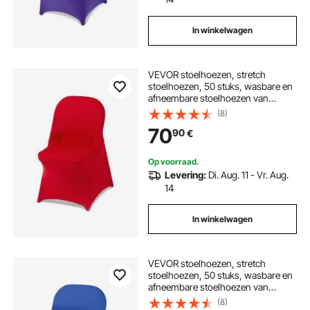
In winkelwagen
VEVOR stoelhoezen, stretch
stoelhoezen, 50 stuks, wasbare en
afneembare stoelhoezen van
polyester-spandex voor bruiloften
(8)
en diners, geschikt voor
70
90
€
klapstoelen (45 x 46 x 77 cm), rood
Op voorraad.
Levering:
Di. Aug. 11 - Vr. Aug.
14
In winkelwagen
VEVOR stoelhoezen, stretch
stoelhoezen, 50 stuks, wasbare en
afneembare stoelhoezen van
polyester-spandex voor bruiloften
(8)