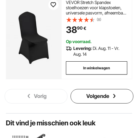
VEVOR Stretch Spandex
stoelhoezen voor klapstoelen,
universele pasvorm, afneembare
en wasbare hoezen, voor
(8)
bruiloften, feestdagen,
38
90
€
banketten, feesten, vieringen en
diners (30 stuks, zwart)
Op voorraad.
Levering:
Di. Aug. 11 - Vr.
Aug. 14
In winkelwagen
Vorig
Volgende
Dit vind je misschien ook leuk