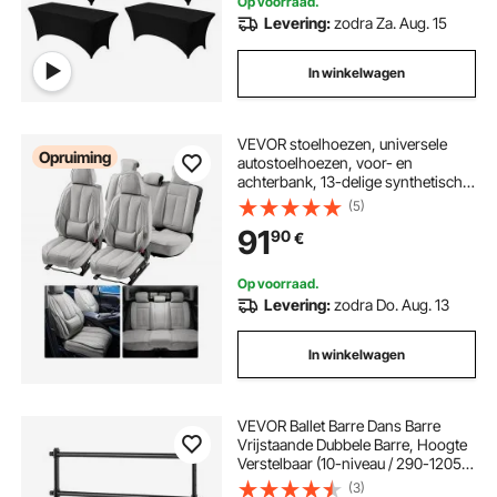
Op voorraad.
Levering:
zodra Za. Aug. 15
In winkelwagen
VEVOR stoelhoezen, universele
Opruiming
autostoelhoezen, voor- en
achterbank, 13-delige synthetisch
leren stoelhoes, volledig omsloten
(5)
ontwerp, verwijderbare hoofdsteun
91
90
€
en compatibel met airbags, auto's,
SUV's, vrachtwagens
Op voorraad.
Levering:
zodra Do. Aug. 13
In winkelwagen
VEVOR Ballet Barre Dans Barre
Vrijstaande Dubbele Barre, Hoogte
Verstelbaar (10-niveau / 290-1205
mm) Metalen Stretch Barre voor
(3)