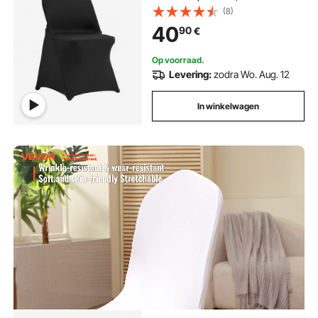
wasbare hoezen, voor bruiloften,
(8)
feesten, vieringen en dineren (30
40
90
€
stuks, zwart)
Op voorraad.
Levering:
zodra Wo. Aug. 12
In winkelwagen