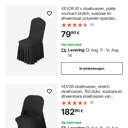
VEVOR 30 x stoelhoezen, platte
voorkant stretch, wasbaar en
afneembaar polyester-spandex
stoelhoezen voor bruiloftsfeesten,
(8)
geschikt voor stoelen (51 x 45 x 95
79
90
€
cm) zwart
Op voorraad.
Levering:
Di. Aug. 11 - Vr. Aug.
14
In winkelwagen
VEVOR stoelhoezen, stretch
stoelhoezen, 150 stuks, wasbare en
afneembare stoelhoezen van
polyester-spandex voor bruiloften
(8)
en diners, geschikt voor
182
90
€
klapstoelen (45 x 46 x 77 cm), zwart
Op voorraad.
Levering:
Di. Aug. 11 - Vr. Aug.