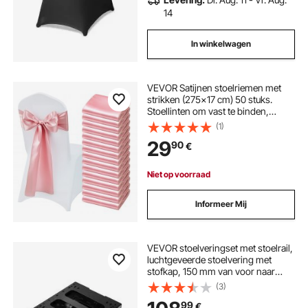
14
In winkelwagen
VEVOR Satijnen stoelriemen met
strikken (275x17 cm) 50 stuks.
Stoellinten om vast te binden,
stoellinten voor bruiloften,
(1)
banketdecoraties, evenementen,
29
90
€
banketstoelhoezen, roségouden
stoelstrikken.
Niet op voorraad
Informeer Mij
VEVOR stoelveringset met stoelrail,
luchtgeveerde stoelvering met
stofkap, 150 mm van voor naar
achter verstelbaar,
(3)
tractorstoelveringset voor zero-
99
€
turn grasmaaiers, vorkheftrucks