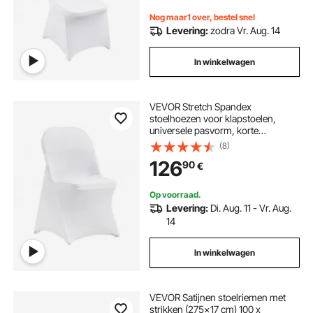
Nog maar1 over, bestel snel
Levering:
zodra Vr. Aug. 14
In winkelwagen
VEVOR Stretch Spandex
stoelhoezen voor klapstoelen,
universele pasvorm, korte
voorkant, afneembare en wasbare
(8)
hoezen, voor bruiloften,
126
90
€
feestdagen, feesten en vieringen
(100 stuks, zwart)
Op voorraad.
Levering:
Di. Aug. 11 - Vr. Aug.
14
In winkelwagen
VEVOR Satijnen stoelriemen met
strikken (275x17 cm) 100 x