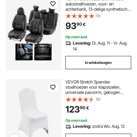
autostoelhoezen, voor- en
achterbank, 13-delige synthetisch
leren stoelhoes, volledig omsloten
(5)
ontwerp, verwijderbare hoofdsteun
93
90
€
en compatibel met airbags, auto's,
SUV's
Op voorraad.
Levering:
Di. Aug. 11 - Vr. Aug.
14
In winkelwagen
VEVOR Stretch Spandex
stoelhoezen voor klapstoelen,
universele pasvorm, gebogen
voorkant, afneembare, wasbare
(6)
hoezen, voor bruiloften,
123
90
€
feestdagen, feesten en dineren (100
stuks, wit)
Op voorraad.
Levering:
zodra Wo. Aug. 12