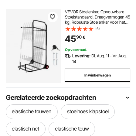
VEVOR Stoelenkar, Opvouwbare
Stoelstandaard, Draagvermogen 45
kg, Robuuste Stoelenkar voor het
Ophangen van 10 Stoelen, Metalen
(6)
Stoelenkar met Rubberen Wielen,
45
90
€
Push-Move Stoelhouder, Matzwart
Op voorraad.
Levering:
Di. Aug. 11 - Vr. Aug.
14
In winkelwagen
Gerelateerde zoekopdrachten
elastische touwen
stoelhoes klapstoel
elastisch net
elastische touw