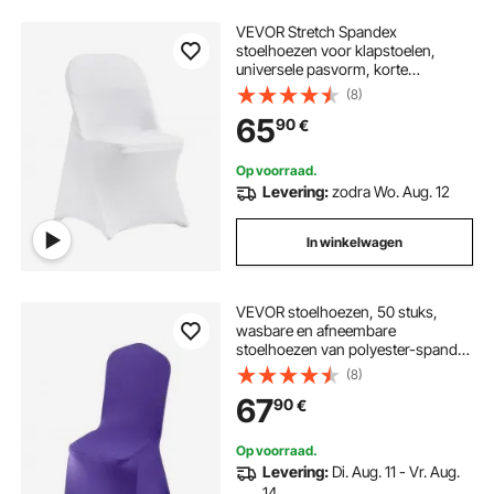
VEVOR Stretch Spandex
stoelhoezen voor klapstoelen,
universele pasvorm, korte
voorkant, afneembare en wasbare
(8)
hoezen, voor bruiloften,
65
90
€
feestdagen, feesten, vieringen, (50
stuks, wit)
Op voorraad.
Levering:
zodra Wo. Aug. 12
In winkelwagen
VEVOR stoelhoezen, 50 stuks,
wasbare en afneembare
stoelhoezen van polyester-spandex
voor bruiloften, diners, banketten
(8)
en restaurants, geschikt voor
67
90
€
stoelen (51 x 45 x 95 cm), violet
Op voorraad.
Levering:
Di. Aug. 11 - Vr. Aug.
14