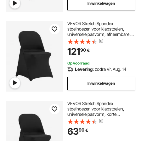
In winkelwagen
VEVOR Stretch Spandex
stoelhoezen voor klapstoelen,
universele pasvorm, afneembare en
wasbare hoezen, voor bruiloften en
(8)
feestdagen (100 stuks, zwart)
121
90
€
Op voorraad.
Levering:
zodra Vr. Aug. 14
In winkelwagen
VEVOR Stretch Spandex
stoelhoezen voor klapstoelen,
universele pasvorm, korte
voorkant, afneembare en wasbare
(8)
hoezen, voor bruiloften,
63
90
€
feestdagen, feesten, vieringen, (50
stuks, zwart)