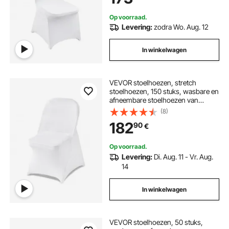
Op voorraad.
Levering:
zodra Wo. Aug. 12
In winkelwagen
VEVOR stoelhoezen, stretch
stoelhoezen, 150 stuks, wasbare en
afneembare stoelhoezen van
polyester-spandex voor bruiloften
(8)
en diners, geschikt voor
182
90
€
klapstoelen (45 x 46 x 77 cm), wit
Op voorraad.
Levering:
Di. Aug. 11 - Vr. Aug.
14
In winkelwagen
VEVOR stoelhoezen, 50 stuks,