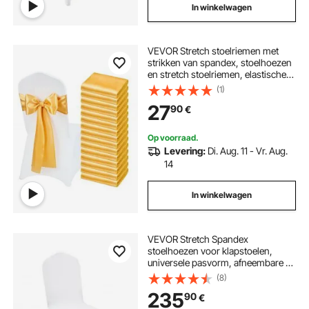
In winkelwagen
VEVOR Stretch stoelriemen met
strikken van spandex, stoelhoezen
en stretch stoelriemen, elastische
stoelbanden, bijpassende
(1)
stoeldecoratie voor bruiloften,
27
90
€
feesten en vieringen (50 stuks,
goud)
Op voorraad.
Levering:
Di. Aug. 11 - Vr. Aug.
14
In winkelwagen
VEVOR Stretch Spandex
stoelhoezen voor klapstoelen,
universele pasvorm, afneembare en
wasbare hoezen, voor bruiloften,
(8)
feestdagen, vieringen, partijen,
235
90
€
dineren (200 stuks, wit)