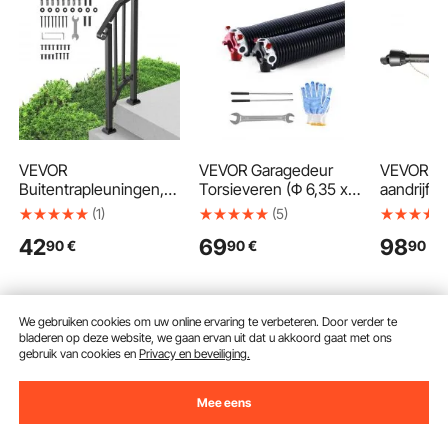
VEVOR
VEVOR Garagedeur
VEVOR P
Buitentrapleuningen,
Torsieveren (Φ 6,35 x
aandrijfa
1-2 Treden
Φ 50,8 x 787 mm)
spline uit
(1)
(5)
Trapleuningset,
16.000 cycli, zwart
tractoren,
42
69
98
90
€
90
€
90
€
Koolstofstalen
gecoat voor
van 1100 
Overgangsleuning met
vervanging,
ideaal vo
Montageset,
garagedeurveren met
grasmaaie
Trapleuning voor
antislip wikkelstangen,
bosmaaier
Senioren, Betonnen
handschoenen en
kunstmest
We gebruiken cookies om uw online ervaring te verbeteren. Door verder te
bladeren op deze website, we gaan ervan uit dat u akkoord gaat met ons
Treden & Veranda &
installatiesleutel
In winkelwagen
In winkelwagen
In w
gebruik van cookies en
Privacy en beveiliging.
Terras, Zwarte Retro
Boog
Mee eens
Aanbevolen zoekopdrachten