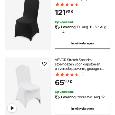
voor bruiloften, diners, banketten
(8)
en restaurants, geschikt voor
121
90
€
stoelen (51 x 45 x 95 cm), zwart
Op voorraad.
Levering:
Di. Aug. 11 - Vr. Aug.
14
In winkelwagen
VEVOR Stretch Spandex
stoelhoezen voor klapstoelen,
universele pasvorm, gebogen
voorkant, afneembare en wasbare
(6)
hoezen, voor bruiloften, banketten,
65
90
€
feesten, vieringen en diners (50
stuks, wit)
Op voorraad.
Levering:
zodra Wo. Aug. 12
In winkelwagen