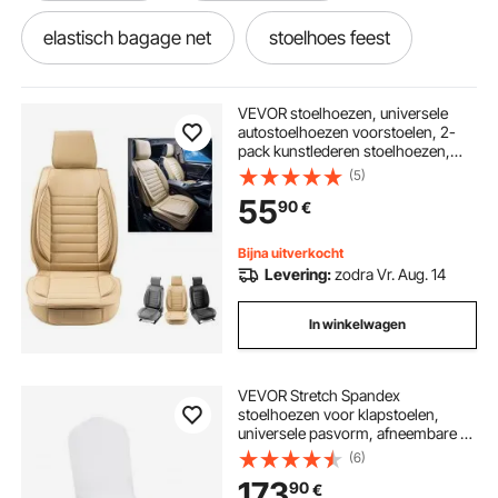
elastisch bagage net
stoelhoes feest
elastische haken
elastische koord
VEVOR stoelhoezen, universele
autostoelhoezen voorstoelen, 2-
pack kunstlederen stoelhoezen,
elastische slang
elastisch koord
halfgesloten ontwerp,
(5)
verwijderbare hoofdsteun en
55
90
€
compatibel met airbags, voor de
meeste auto's, SUV's en
elastisch touw
wit stoelhoes
vrachtwagens, beige
Bijna uitverkocht
Levering:
zodra Vr. Aug. 14
stoelhoes achterbank
universele stoelhoes
In winkelwagen
beige stoelhoes
VEVOR Stretch Spandex
stoelhoezen voor klapstoelen,
universele pasvorm, afneembare en
wasbare hoezen, voor bruiloften,
(6)
feestdagen, feesten en dineren (150
173
90
€
stuks, wit)