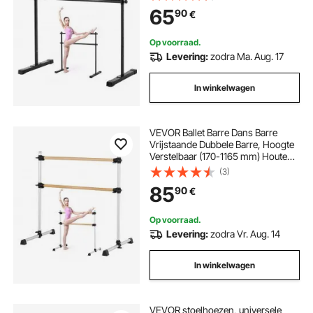
Ballet Oefeningen, Balans Training,
65
90
€
Ontspanningsoefeningen
Draagbaar
Op voorraad.
Levering:
zodra Ma. Aug. 17
In winkelwagen
VEVOR Ballet Barre Dans Barre
Vrijstaande Dubbele Barre, Hoogte
Verstelbaar (170-1165 mm) Houten
Stretch Barre voor Ballet
(3)
Oefeningen, Balans Training,
85
90
€
Ontspanningsoefeningen, Gym
Op voorraad.
Levering:
zodra Vr. Aug. 14
In winkelwagen
VEVOR stoelhoezen, universele