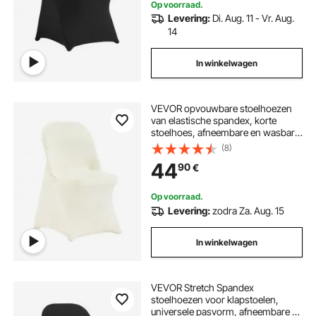
Op voorraad.
Levering:
Di. Aug. 11 - Vr. Aug.
14
In winkelwagen
VEVOR opvouwbare stoelhoezen
van elastische spandex, korte
stoelhoes, afneembare en wasbare
hoezen, voor bruiloften,
(8)
feestdagen, banketten, feesten en
44
90
€
partijen (30 stuks, ivoorwit)
Op voorraad.
Levering:
zodra Za. Aug. 15
In winkelwagen
VEVOR Stretch Spandex
stoelhoezen voor klapstoelen,
universele pasvorm, afneembare en