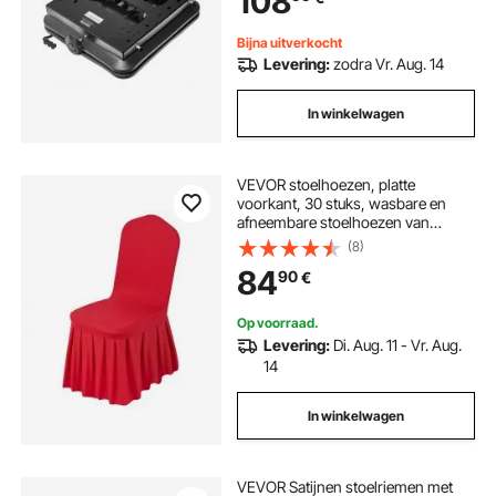
108
Bijna uitverkocht
Levering:
zodra Vr. Aug. 14
In winkelwagen
VEVOR stoelhoezen, platte
voorkant, 30 stuks, wasbare en
afneembare stoelhoezen van
polyester-spandex voor bruiloften
(8)
en restaurants, geschikt voor
84
90
€
stoelen (51 x 45 x 95 cm), rood
Op voorraad.
Levering:
Di. Aug. 11 - Vr. Aug.
14
In winkelwagen
VEVOR Satijnen stoelriemen met