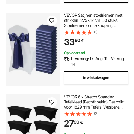
VEVOR Satijnen stoelriemen met
strikken (275x17 cm) 50 stuks.
Stoelriemen om te knopen,
stoelriemen voor bruiloften,
(1)
feesten, decoraties, evenementen,
33
90
€
banketstoelhoezen, stoelstrikken,
marineblauw
Op voorraad.
Levering:
Di. Aug. 11 - Vr. Aug.
14
In winkelwagen
VEVOR 6 x Stretch Spandex
Tafelkleed (Rechthoekig) Geschikt
voor 1829 mm Tafels, Wasbare
Kreukvrije Tafelkleedbeschermer,
(2)
Tafelkleed voor Feesten, Bruiloften,
27
90
€
Banketten, Festivals, Zwart