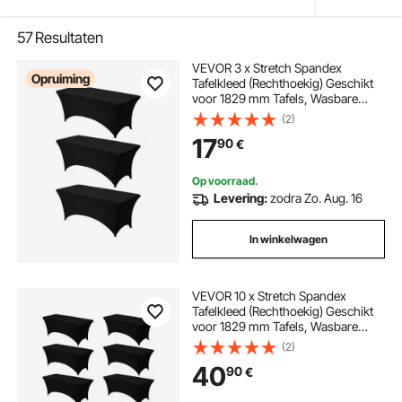
57
Resultaten
VEVOR 3 x Stretch Spandex
Opruiming
Tafelkleed (Rechthoekig) Geschikt
voor 1829 mm Tafels, Wasbare
Kreukvrije Tafelkleedbeschermer,
(2)
Tafelkleed voor Feesten, Bruiloften,
17
90
€
Banketten, Festivals, Zwart
Op voorraad.
Levering:
zodra Zo. Aug. 16
In winkelwagen
VEVOR 10 x Stretch Spandex
Tafelkleed (Rechthoekig) Geschikt
voor 1829 mm Tafels, Wasbare
Kreukvrije Tafelkleedbeschermer
(2)
voor Feesten, Bruiloften, Banketten,
40
90
€
Festivals, Zwart