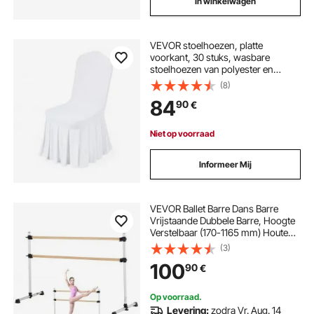
In winkelwagen
VEVOR stoelhoezen, platte
voorkant, 30 stuks, wasbare
stoelhoezen van polyester en
spandex voor bruiloften en diners,
(8)
geschikt voor stoelen (51 x 45 x 95
84
90
€
cm), wit
Niet op voorraad
Informeer Mij
VEVOR Ballet Barre Dans Barre
Vrijstaande Dubbele Barre, Hoogte
Verstelbaar (170-1165 mm) Houten
Stretch Barre voor Ballet
(3)
Oefeningen, Balans Training,
100
90
€
Ontspanningsoefeningen
Op voorraad.
Levering:
zodra Vr. Aug. 14