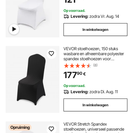
Op voorraad.
Levering:
zodra Vr. Aug. 14
In winkelwagen
VEVOR stoelhoezen, 150 stuks
wasbare en afneembare polyester
spandex stoelhoezen voor
bruiloften, diners, restaurants,
(8)
geschikt voor stoelen (51 x 45 x 95
177
90
€
cm) zwart
Op voorraad.
Levering:
zodra Di. Aug. 11
In winkelwagen
VEVOR Stretch Spandex
Opruiming
stoelhoezen, universeel passende