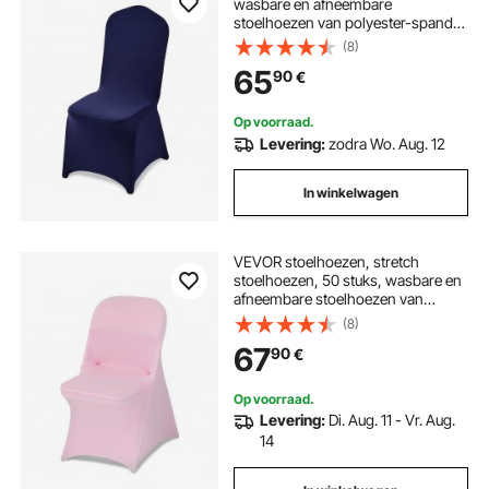
wasbare en afneembare
stoelhoezen van polyester-spandex
voor bruiloften, diners, banketten
(8)
en restaurants, geschikt voor
65
90
€
stoelen (51 x 45 x 95 cm),
marineblauw
Op voorraad.
Levering:
zodra Wo. Aug. 12
In winkelwagen
VEVOR stoelhoezen, stretch
stoelhoezen, 50 stuks, wasbare en
afneembare stoelhoezen van
polyester-spandex voor bruiloften
(8)
en diners, geschikt voor
67
90
€
klapstoelen (45 x 46 x 77 cm), roze
Op voorraad.
Levering:
Di. Aug. 11 - Vr. Aug.
14