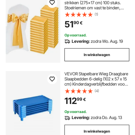
strikken (275x17 cm) 100 stuks.
Stoelriemen om vast te binden,
stoelriemen voor bruiloften,
(1)
feesten, banketdecoraties,
51
90
€
evenementen, banketstoelhoezen,
gouden stoelstrikken.
Op voorraad.
Levering:
zodra Wo. Aug. 19
In winkelwagen
VEVOR Stapelbare Wieg Draagbare
Slaapbedden 6-delig (102 x 57 x 15
cm) Kinderdagverblijfbedden voor
Kinderen Kleuterklas
(4)
Kinderdagverblijfbedden voor
112
99
€
Slaapdutjes, Blauw
Op voorraad.
Levering:
zodra Do. Aug. 13
In winkelwagen