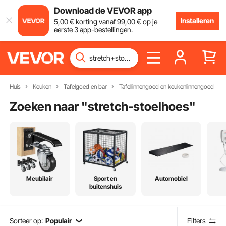
Download de VEVOR app
Installeren
5
,00
€
korting vanaf
99
,00
€
op je
eerste 3 app-bestellingen.
Huis
Keuken
Tafelgoed en bar
Tafellinnengoed en keukenlinnengoed
Zoeken naar "
stretch-stoelhoes
"
Meubilair
Sport en
Automobiel
buitenshuis
Sorteer op:
Populair
Filters