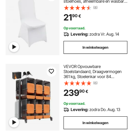
stoelhoes, afneembare en wasbare
hoezen, voor bruiloften,
(8)
feestdagen, banketten, feesten,
21
90
€
vieringen en dineren (12 stuks, wit)
Op voorraad.
Levering:
zodra Vr. Aug. 14
In winkelwagen
VEVOR Opvouwbare
Stoelstandaard, Draagvermogen
361 kg, Stoelenkar voor 84
stoelen/12 tafels, Dubbellaagse
(6)
stoelopslagkar met rubberen wielen
239
90
€
en houders, Grote stoelhouder,
Matzwart
Op voorraad.
Levering:
zodra Do. Aug. 13
In winkelwagen