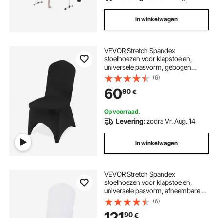
In winkelwagen
VEVOR Stretch Spandex
stoelhoezen voor klapstoelen,
universele pasvorm, gebogen
voorkant, afneembare en wasbare
(6)
hoezen, voor bruiloften,
60
90
€
feestdagen, feesten en vieringen
(50 stuks, zwart)
Op voorraad.
Levering:
zodra Vr. Aug. 14
In winkelwagen
VEVOR Stretch Spandex
stoelhoezen voor klapstoelen,
universele pasvorm, afneembare en
wasbare hoezen, voor bruiloften,
(6)
feestdagen, feesten en dineren (100
121
90
€
stuks, wit)