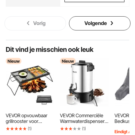
Vorig
Volgende
Dit vind je misschien ook leuk
Nieuw
Nieuw
VEVOR opvouwbaar
VEVOR Commerciële
VEVOR L
grillrooster voor
Warmwaterdispenser
Bedkusse
kampvuren 758 x 383
voor Koffie 4,5 L 30
versnippe
(1)
(1)
Eindigt Au
x 235 mm, draagbare
Kopjes 1190 W,
traagschu