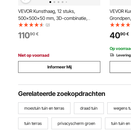
VEVOR Kunsthaag, 12 stuks,
VEVOR Ku
500x500x50 mm, 3D-combinatie,
Grondpen,
kunstplantenwand, groene decoratie &
Kunstplant
(2)
klimophekbedekking, privacyscherm als
Decoratie,
110
40
90
€
90
€
achtergrondmuur, haagbescherming
Terras, Tu
voor de tuin
Op voorraa
Niet op voorraad
Levering
Informeer Mij
Gerelateerde zoekopdrachten
moestuin tuin en terras
draad tuin
wegens tu
tuin terras
privacyscherm groen
tuin tuin en