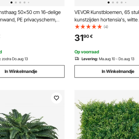
sthaag 50x50 cm 16-delige
VEVOR Kunstbloemen, 65 stuk
enwand, PE privacyscherm,
kunstzijden hortensia's, witte
k, windscherm, haaghek,
kunstbloemen met stelen voo
(4)
ten balkonbekleding voor
zelf bruidsboeketten, tafeldec
31
€
90
€
, buitentuinen, achtertuinen
voor thuis, tafeldecoraties vo
d
Op voorraad
:
zodra Do.aug 13
Levering:
Ma.aug 10 - Do.aug 13
In Winkelmandje
In Winkelmandje