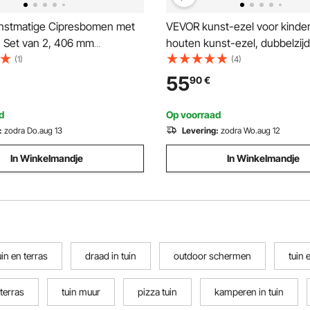
nstmatige Cipresbomen met
VEVOR kunst-ezel voor kinder
 Set van 2, 406 mm
houten kunst-ezel, dubbelzijd
, Decoratieve Plant, voor
magnetisch whiteboard, krijtb
(1)
(4)
 Veranda, Buiten & Binnen,
papierrol, verstelbaar tekenb
55
90
€
in, Balkon, Achtertuin
schilderaccessoires, voor kin
vanaf 3 jaar
d
Op voorraad
:
zodra Do.aug 13
Levering:
zodra Wo.aug 12
In Winkelmandje
In Winkelmandje
in en terras
draad in tuin
outdoor schermen
tuin 
 terras
tuin muur
pizza tuin
kamperen in tuin