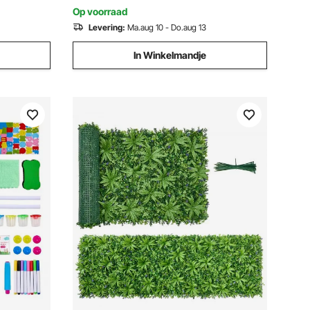
achtertuinen
Op voorraad
Levering:
Ma.aug 10 - Do.aug 13
In Winkelmandje