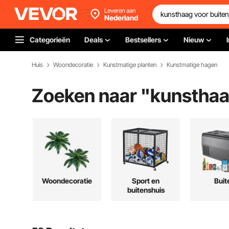
Leveren aan
Nederland
Categorieën
Deals
Bestsellers
Nieuw
Huis
Woondecoratie
Kunstmatige planten
Kunstmatige hagen
Zoeken naar "
kunsthaa
Woondecoratie
Sport en
Buit
buitenshuis