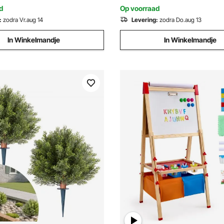
d
Op voorraad
:
zodra Vr.aug 14
Levering:
zodra Do.aug 13
In Winkelmandje
In Winkelmandje