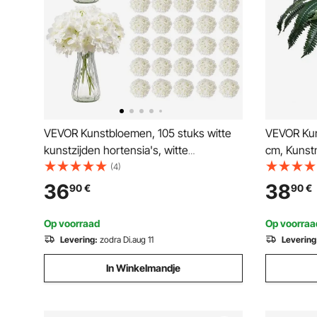
VEVOR Kunstbloemen, 105 stuks witte
VEVOR Kun
kunstzijden hortensia's, witte
cm, Kunst
kunstbloemen met stelen voor doe-het-
Muurdecor
(4)
zelf bruidsboeketten, tafeldecoraties
Kunstvare
36
38
90
€
90
€
voor thuis, tafeldecoraties voor feesten
(Bloempot
Op voorraad
Op voorraa
Levering:
zodra Di.aug 11
Levering
In Winkelmandje