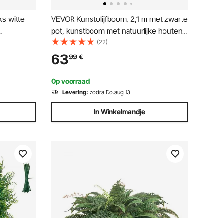
s witte
VEVOR Kunstolijfboom, 2,1 m met zwarte
pot, kunstboom met natuurlijke houten
r doe-het-
stam en realistische groene bladeren en
(22)
oraties
vruchten, kunstplant voor binnen, thuis,
63
99
€
or feesten
op kantoor en in de woonkamer
Op voorraad
Levering:
zodra Do.aug 13
In Winkelmandje