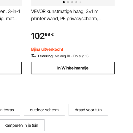
en, 3-in-1
VEVOR kunstmatige haag, 3x1 m
ig, met
plantenwand, PE privacyscherm,
ord,
privacyhek, windscherm, haaghek,
ord met
kunstmatige planten balkonbekleding
102
99
€
deren
voor bruiloften, binnen, buitentuinen,
achtertuinen (1 stuk)
Bijna uitverkocht
Levering:
Ma.aug 10 - Do.aug 13
In Winkelmandje
en terras
outdoor scherm
draad voor tuin
kamperen in je tuin