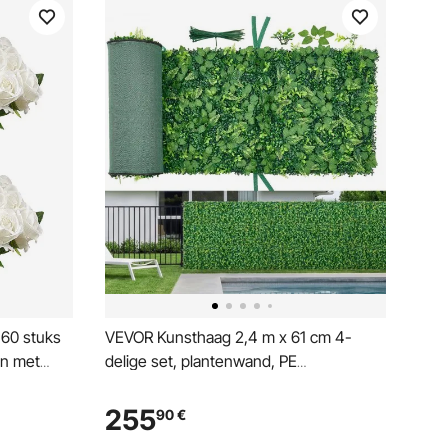
60 stuks
VEVOR Kunsthaag 2,4 m x 61 cm 4-
en met
delige set, plantenwand, PE
privacyscherm, privacyhek, windscherm,
tijnsdag
haaghek, kunstplanten balkonbekleding
255
90
€
voor bruiloften, buitentuinen,