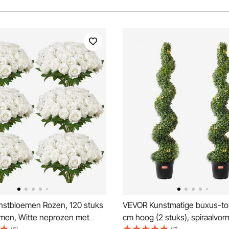
stbloemen Rozen, 120 stuks
VEVOR Kunstmatige buxus-top
men, Witte neprozen met
cm hoog (2 stuks), spiraalvor