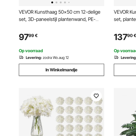
VEVOR Kunsthaag 50x50 cm 12-delige
VEVOR Kun
set, 3D-paneelstijl plantenwand, PE-
set, plant
privacyscherm, privacyhek, haaghek,
privacyhe
kunstplanten balkonbekleding voor
kunstplan
97
137
99
€
90
bruiloften, buitentuinen, achtertuinen
bruiloften
Op voorraad
Op voorraa
Levering:
zodra Wo.aug 12
Levering
In Winkelmandje