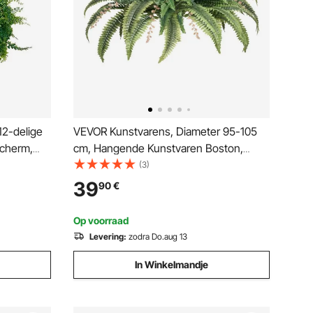
2-delige
VEVOR Kunstvarens, Diameter 95-105
scherm,
cm, Hangende Kunstvaren Boston,
ghek,
Plantenwanddecoratie met 80 Takken &
(3)
 voor
Bloempot, Kunstvaren voor Huis,
39
90
€
ertuinen
Kantoor & Buiten
Op voorraad
Levering:
zodra Do.aug 13
In Winkelmandje