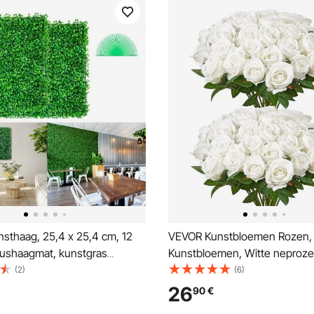
sthaag, 25,4 x 25,4 cm, 12
VEVOR Kunstbloemen Rozen, 
xushaagmat, kunstgras
Kunstbloemen, Witte neproz
d, privacyhaag, UV-
stelen, Schuimrozen voor DIY
(2)
(6)
, voor binnen- en
bruidsboeketten Bruids Valen
26
90
€
ttingen, achtertuin
Moederdag Huisdecoratie