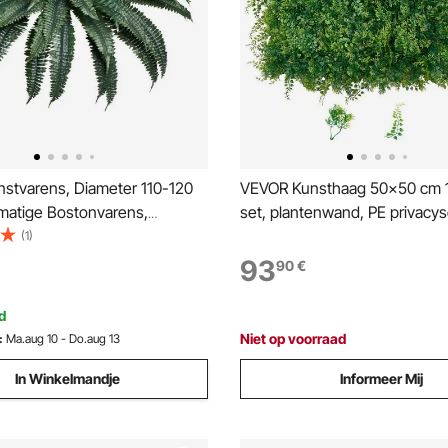
stvarens, Diameter 110-120
VEVOR Kunsthaag 50x50 cm 1
matige Bostonvarens,
set, plantenwand, PE privacy
atie met 88 Takken,
privacyhek, windscherm, haa
(1)
n voor Thuiskantoor & Buiten
kunstplanten balkonbekleding
93
90
€
 Niet Inbegrepen)
bruiloften, buitentuinen, acht
d
Niet op voorraad
:
Ma.aug 10 - Do.aug 13
In Winkelmandje
Informeer Mij