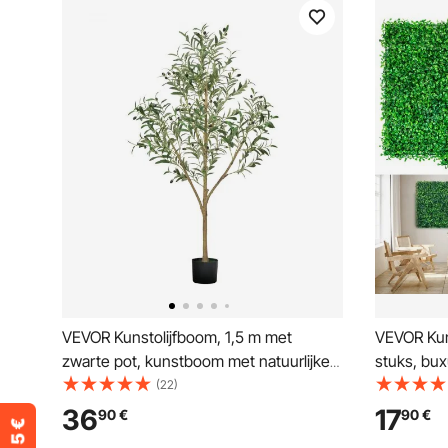
VEVOR Kunstolijfboom, 1,5 m met
VEVOR Kun
zwarte pot, kunstboom met natuurlijke
stuks, bu
houten stam en realistische groene
achterwan
(22)
bladeren en vruchten, kunstplant voor
bestendig
36
17
90
€
90
€
binnen, thuis, op kantoor en in de
buitenschu