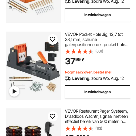
Levering:
zodra Wo. Aug. 12
In winkelwagen
VEVOR Pocket Hole Jig, 12,7 tot
38,1 mm, schuine
gatenpositioneerder, pocket hole
boormalset met stofafzuigadapter,
(631)
verwijderbaar geleidingsblok, boor,
37
99
€
aanslagring, voor houtbewerking
Nog maar2 over, bestel snel
Levering:
zodra Wo. Aug. 12
In winkelwagen
VEVOR Restaurant Pager Systeem,
Draadloos Wachtrijsignaal met een
effectief bereik van 500 meter in
open ruimtes, Pieper voor het
(113)
beantwoorden van gastoproepen