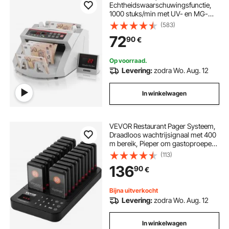
Echtheidswaarschuwingsfunctie,
1000 stuks/min met UV- en MG-
systemen, 7 kg met LED-scherm
(583)
voor Euro, Dollar, Pond (26 x 23,5 x
72
90
€
17 cm)
Op voorraad.
Levering:
zodra Wo. Aug. 12
In winkelwagen
VEVOR Restaurant Pager Systeem,
Draadloos wachtrijsignaal met 400
m bereik, Pieper om gastoproepen
te beantwoorden met trillen en
(113)
knipperen, 20 pagers voor
136
90
€
foodtrucks, kerk, kleuterschool
Bijna uitverkocht
Levering:
zodra Wo. Aug. 12
In winkelwagen