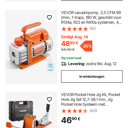
VEVOR vacuümpomp, 3,5 CFM 99
l/min, 1-traps, 180 W, geschikt voor
R134a, R22 en R410a systemen, 4-
polige motor, voor het onderhoud
(62)
van auto-airconditioningsystemen
en het ontgassen van harsen, incl.
Eindigt Aug. 14
olie.
48
90
€
-
25%
64,90
€
Op voorraad.
Levering:
zodra Wo. Aug. 12
In winkelwagen
VEVOR Pocket Hole Jig Kit, Pocket
Hole Jig Set 12,7-38,1 mm, Jig
Pocket Hole Systeem met
Gereedschapskoffer, C-klem,
(631)
trapboor, inbussleutel,
46
90
€
boorstopring, vierkante aandrijfbit