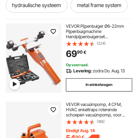
hydraulische systeem
metal frame system
VEVOR Pijpenbuiger Ø6-22mm
Pijpenbuigmachine
Handpijpenbuigerset
Pijpenbuigapparaat Vooruit en
(224)
achteruit tot 90° + Pijpensnijder
69
90
€
voor airconditioning,
koelsystemen,
auto-/hydraulische/pneumatische
Op voorraad.
systemen
Levering:
zodra Do. Aug. 13
In winkelwagen
VEVOR vacuümpomp, 4 CFM,
HVAC enkeltraps roterende
schoepen vacuümpomp, voor
R134a R22 R410a systemen, Auto
(186)
AC vacuümpomp kit met oliefles,
voor auto airconditioning
Eindigt Aug. 14
onderhoud en hars ontgassing
54
90
€