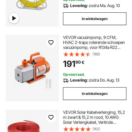
Levering:
zodra Ma. Aug. 10
In winkelwagen
VEVOR vacuümpomp, 9 CFM,
HVAC 2-traps roterende schoepen
vacuümpomp, voor R134a R22
R410a systemen, Auto AC
(186)
vacuümpomp kit met oliefles, voor
191
90
€
harsontgassing voor auto-
airconditioningonderhoud
Op voorraad.
Levering:
zodra Do. Aug. 13
In winkelwagen
VEVOR Solar Kabelverlenging, 15,2
m zwart & 15,2 m rood, 10 AWG
Solar Verlengkabel, Vertinde
Koperkabel voor Off-Grid
(162)