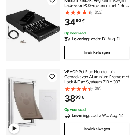
Kassa Inzetbak, Register Invoegen
Lade voor POS-systeem met 4 Bill 5
Coin, Verwijderbaar Muntvak en 2
(153)
Sleutels, RJ11/RJ12-kabel voor
34
90
€
Supermarkt Bar Coffeeshop
Restaurant
Op voorraad.
Levering:
zodra Di. Aug. 11
In winkelwagen
VEVOR Pet Flap Hondenluik
Gemaakt van Aluminium Frame met
Lock & Flap Systeem 210 x 303
mm, Weerbestendig Hondenluik
(151)
Huisdierdeur Geschikt voor Katten
38
99
€
Honden Kittens (Wit-S) Eenvoudige
Installatie
Op voorraad.
Levering:
zodra Wo. Aug. 12
In winkelwagen