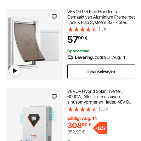
VEVOR Pet Flap Hondenluik
Gemaakt van Aluminium Frame met
Lock & Flap Systeem 337 x 509
mm, Weerbestendig Hondenluik
(151)
Huisdierdeur Geschikt voor Katten
57
90
€
Honden Kittens (Wit-L) Eenvoudige
Installatie
Op voorraad.
Levering:
zodra Di. Aug. 11
In winkelwagen
VEVOR Hybrid Solar Inverter,
6000W, Alles-in-één zuivere
sinusomvormer en -lader, 48V DC
naar eenfasige 220/230V AC, met
(336)
ingebouwde 120A MPPT-
zonnecontroller, voor off-grid
Eindigt Aug. 14
systemen met loodzuur-
308
90
€
-
12%
lithiumbatterijen
352,90
€