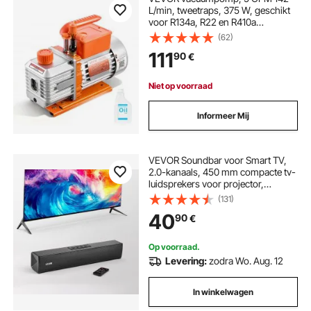
L/min, tweetraps, 375 W, geschikt
voor R134a, R22 en R410a
systemen, 4-polige motor, voor het
(62)
onderhoud van auto-
111
90
€
airconditioningsystemen en het
ontgassen van harsen, inclusief
olie.
Niet op voorraad
Informeer Mij
VEVOR Soundbar voor Smart TV,
2.0-kanaals, 450 mm compacte tv-
luidsprekers voor projector,
Bluetooth AUX-aansluiting,
(131)
afstandsbediening, 80 W surround
40
90
€
sound-systeem voor pc-
hometheateraudio
Op voorraad.
Levering:
zodra Wo. Aug. 12
In winkelwagen