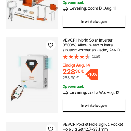
Op voorraad.
Levering:
zodra Di. Aug. 11
In winkelwagen
VEVOR Hybrid Solar Inverter,
3500W, Alles-in-één zuivere
sinusomvormer en -lader, 24V DC
naar eenfasige 220/230V AC, met
(336)
ingebouwde 100A MPPT-
zonnecontroller, voor off-grid
Eindigt Aug. 14
systemen met loodzuur-
228
90
€
-
10%
lithiumbatterijen
253,90
€
Op voorraad.
Levering:
zodra Wo. Aug. 12
In winkelwagen
VEVOR Pocket Hole Jig Kit, Pocket
Hole Jig Set 12,7-38,1 mm