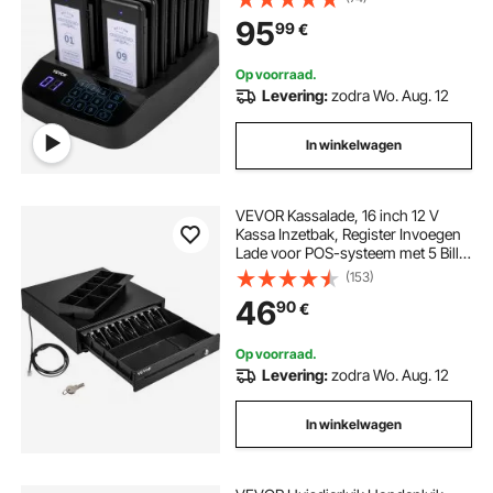
Trillingen/Flits/Zoemer
95
99
€
Wachtrijoproepsysteem voor
Restaurants/Foodtrucks/Kerken
Op voorraad.
Levering:
zodra Wo. Aug. 12
In winkelwagen
VEVOR Kassalade, 16 inch 12 V
Kassa Inzetbak, Register Invoegen
Lade voor POS-systeem met 5 Bill 8
Coin, Verwijderbaar Muntvak en 2
(153)
Sleutels, RJ11/RJ12-kabel voor
46
90
€
Supermarkt Bar Coffeeshop
Restaurant
Op voorraad.
Levering:
zodra Wo. Aug. 12
In winkelwagen