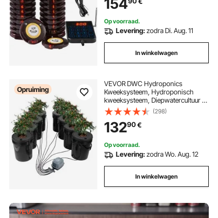
154
90
€
met trilling en knipperen, 20 pagers
voor foodtrucks
Op voorraad.
Levering:
zodra Di. Aug. 11
In winkelwagen
VEVOR DWC Hydroponics
Opruiming
Kweeksysteem, Hydroponisch
kweeksysteem, Diepwatercultuur 5
Gallon 8 Emmers, DWC-systeem
(298)
met luchtpomp, luchtstenen en
132
90
€
waterniveau-indicator voor
bladgroenten
Op voorraad.
Levering:
zodra Wo. Aug. 12
In winkelwagen