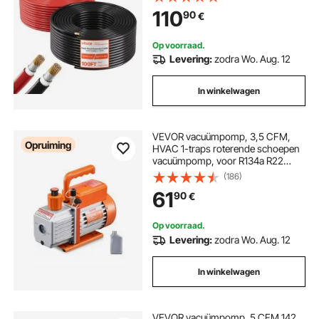
Fotovoltaïsche Systemen op Huis,
110
90
€
Voertuig, Camper, Boot, IP67
Op voorraad.
Levering:
zodra Wo. Aug. 12
In winkelwagen
VEVOR vacuümpomp, 3,5 CFM,
Opruiming
HVAC 1-traps roterende schoepen
vacuümpomp, voor R134a R22
R410a systemen, Auto AC
(186)
vacuümpomp kit met oliefles, voor
61
90
€
auto airconditioning onderhoud en
hars ontgassing
Op voorraad.
Levering:
zodra Wo. Aug. 12
In winkelwagen
VEVOR vacuümpomp, 5 CFM 142