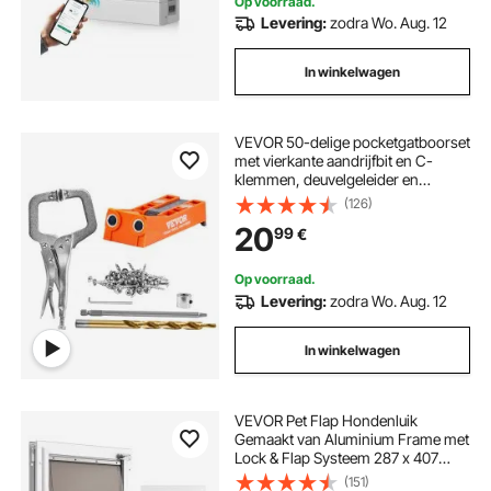
Op voorraad.
Levering:
zodra Wo. Aug. 12
In winkelwagen
VEVOR 50-delige pocketgatboorset
met vierkante aandrijfbit en C-
klemmen, deuvelgeleider en
boorgeleider voor het boren van
(126)
pocketgaten en schuine gaten,
20
99
€
boorhulp voor houtbewerking
Op voorraad.
Levering:
zodra Wo. Aug. 12
In winkelwagen
VEVOR Pet Flap Hondenluik
Gemaakt van Aluminium Frame met
Lock & Flap Systeem 287 x 407
mm, Weerbestendig Hondenluik
(151)