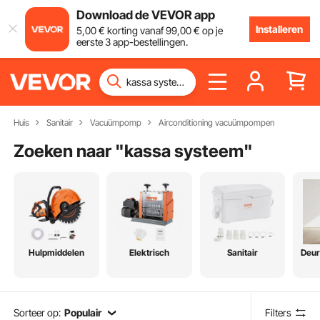
Download de VEVOR app
Installeren
5
,00
€
korting vanaf
99
,00
€
op je
eerste 3 app-bestellingen.
Huis
Sanitair
Vacuümpomp
Airconditioning vacuümpompen
Zoeken naar "
kassa systeem
"
Hulpmiddelen
Elektrisch
Sanitair
Deur
Sorteer op:
Populair
Filters