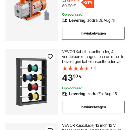
-
21%
69,90
€
Op voorraad.
Levering:
zodra Di. Aug. 11
In winkelwagen
VEVOR Kabelhaspelhouder, 4
verstelbare stangen, aan de muur te
bevestigen kabelhaspelhouder van
koudgewalst staal, kabelopslag- en
(31)
displayrek, draagvermogen 68 kg,
43
90
€
voor verschillende
omstandigheden
Op voorraad.
Levering:
zodra Za. Aug. 15
In winkelwagen
VEVOR Kassalade, 13 inch 12 V