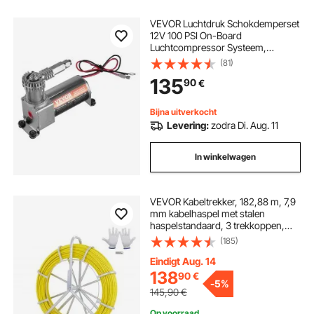
VEVOR Luchtdruk Schokdemperset
12V 100 PSI On-Board
Luchtcompressor Systeem,
Luchtcompressor Systeem
(81)
Luchtvering Compressor Kit met
135
90
€
Enkelvoudig Leidingsysteem &
Manometer & Luchtleiding voor
Vrachtwagens en Bestelwagens
Bijna uitverkocht
Levering:
zodra Di. Aug. 11
In winkelwagen
VEVOR Kabeltrekker, 182,88 m, 7,9
mm kabelhaspel met stalen
haspelstandaard, 3 trekkoppen,
visgerei voor muren en elektrische
(185)
draden, niet-geleidend
Eindigt Aug. 14
138
90
€
-
5%
145,90
€
Op voorraad.