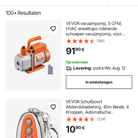
100+
Resultaten
VEVOR vacuümpomp, 5 CFM,
HVAC enkeltraps roterende
schoepen vacuümpomp, voor
R134a R22 R410a systemen, Auto
(186)
AC vacuümpomp kit met oliefles,
91
90
€
voor auto airconditioning
onderhoud en hars ontgassing
Op voorraad.
Levering:
zodra Wo. Aug. 12
In winkelwagen
VEVOR Schuifpoort
Afstandsbediening, 40m Bereik, 4
Knoppen, Automatische
Afstandsbediening, voor
(234)
Garagedeuropener, Elektrisch
10
90
€
Opritpoort Opener Systeem (Batterij
Niet Meegeleverd)