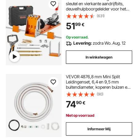
sleutel en vierkante aandrijfbits,
deuvelhulpboorgeleider voor het
boren van pocketgaten en schuine
(631)
gaten, boorhulp voor
51
99
€
houtbewerking
Op voorraad.
Levering:
zodra Wo. Aug. 12
In winkelwagen
VEVOR 4876,8 mm Mini Split
Leidingenset, 6,4 en 9,5 mm
buitendiameter, koperen buizen en
drievoudige isolatie, voor
(90)
airconditioning- of
74
90
€
warmtepompsystemen en HVAC-
systemen met uitgebreide
accessoires.
Niet op voorraad
Informeer Mij