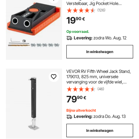
Verstelbaar, Jig Pocket Hole
Systeem met Trapboor,
(126)
Inbussleutel, Boorstopring,
19
90
€
Vierkante Aandrijfbit en Schroeven
Op voorraad.
Levering:
zodra Wo. Aug. 12
In winkelwagen
VEVOR RV Fifth Wheel Jack Stand,
179013, 825 mm, universele
vervanging voor de vijfde wiel,
compatibel met Lippert Venture
(46)
Atwood Stromberg Carlson
79
90
€
Systems, met pen en voet, zwart
Bijna uitverkocht
Levering:
zodra Do. Aug. 13
In winkelwagen