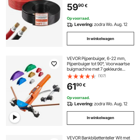
Fotovoltaïsche Systemen op
59
90
€
Huizen, Voertuigen, Campers,
Boten, IP67
Op voorraad.
Levering:
zodra Wo. Aug. 12
In winkelwagen
VEVOR Pijpenbuiger, 6-22 mm,
Pijpenbuiger tot 90°, Voorwaartse
buigmachine met 7 gekleurde
aluminiumlegeringsbekken, HVAC-
(107)
gereedschap, voor koperen
61
90
€
leidingen in HVAC-systemen,
airconditioning en koeling.
Op voorraad.
Levering:
zodra Wo. Aug. 12
In winkelwagen
VEVOR Bankbiljettenteller Wit met