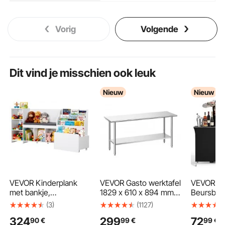
Vorig
Volgende
Dit vind je misschien ook leuk
Nieuw
Nieuw
VEVOR Kinderplank
VEVOR Gasto werktafel
VEVOR O
met bankje,
1829 x 610 x 894 mm,
Beursbali
rugleuning,
roestvrijstalen tafel
1100x38
(3)
(1127)
boekenplank en
met 2 niveaus en in
Receptieb
324
299
72
90
€
99
€
99
€
speelgoedorganizer,
hoogte verstelbare
Draagtas,