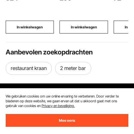
speelgoedkist/opbergk
schappen,
Receptieta
ast voor speelkamer,
draagvermogen
Beursstan
woonkamer of hal, 170
bovenste schap (263
Opvouwba
x 40 x 80 cm, wit
kg), onderste schap
Bar voor
(218 kg),
Evenemen
In winkelwagen
In winkelwagen
In w
voorbereidingstafel
Feesten 
voor
restaurantzilverwerk
Aanbevolen zoekopdrachten
restaurant kraan
2 meter bar
We gebruiken cookies om uw online ervaring te verbeteren. Door verder te
bladeren op deze website, we gaan ervan uit dat u akkoord gaat met ons
gebruik van cookies en
Privacy en beveiliging.
Ontvang 5 € korting als je je inschrijft voor e-mails
met besparingen en tips.
Mee eens