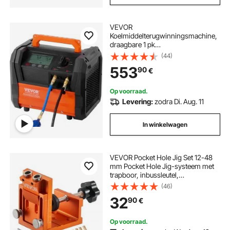
VEVOR
Koelmiddelterugwinningsmachine,
draagbare 1 pk
airconditioningterugwinningsmachi
(44)
ne met dubbele cilinder en
553
90
€
borstelloze motor van 3000 tpm,
gereedschap voor het recyclen van
freon-koelmiddel voor auto's,
Op voorraad.
airconditioners en huishoudelijke
Levering:
zodra Di. Aug. 11
HVAC-systemen.
In winkelwagen
VEVOR Pocket Hole Jig Set 12-48
mm Pocket Hole Jig-systeem met
trapboor, inbussleutel,
boorstopring, vierkante aandrijfbit,
(46)
pluggen en schroeven
32
90
€
Op voorraad.