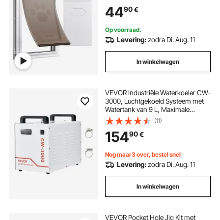
Huisdierdeur Geschikt voor Katten
44
90
€
Honden Kittens (Wit-M)
Eenvoudige Installatie
Op voorraad.
Levering:
zodra Di. Aug. 11
In winkelwagen
VEVOR Industriële Waterkoeler CW-
3000, Luchtgekoeld Systeem met
Watertank van 9 L, Maximale
Doorstroomsnelheid 10 L/min, met
(11)
Hogesnelheidsventilator, Voor
154
90
€
Graveermachines van 40–60 W
Nog maar3 over, bestel snel
Levering:
zodra Di. Aug. 11
In winkelwagen
VEVOR Pocket Hole Jig Kit met