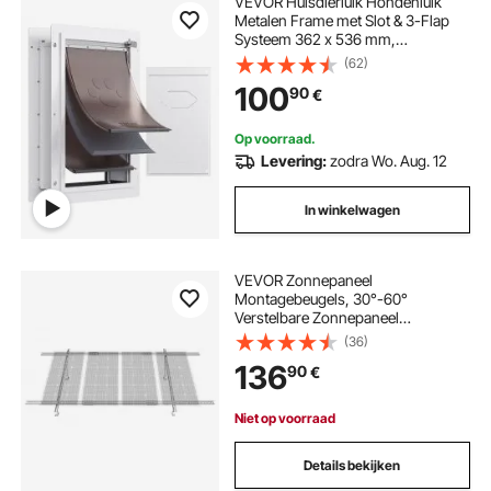
VEVOR Huisdierluik Hondenluik
Metalen Frame met Slot & 3-Flap
Systeem 362 x 536 mm,
Weerbestendig Hondenluik
(62)
Huisdierluik Geschikt voor Katten
100
90
€
Honden Kittens (Wit-L) Eenvoudige
Installatie
Op voorraad.
Levering:
zodra Wo. Aug. 12
In winkelwagen
VEVOR Zonnepaneel
Montagebeugels, 30°-60°
Verstelbare Zonnepaneel
Montagebeugels voor 1-4
(36)
Zonnepanelen, Zonnepaneel
136
90
€
Montageset, Montagesysteem voor
Boerderijen, Campers, Boten, Off-
Grid Systeem
Niet op voorraad
Details bekijken