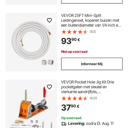
VEVOR 25FT Mini-Split
Leidingenset, koperen buizen met
een buitendiameter van 1/4 inch en
3/8 inch en drievoudige isolatie,
(83)
voor mini-split airconditioners,
93
90
€
koel- of warmtepompsystemen en
HVAC-systemen.
Niet op voorraad
Informeer Mij
VEVOR Pocket Hole Jig Kit Drie
pocketgaten met sleutel en
vierkante aandrijfbits,
deuvelhulpboorgeleider voor het
(631)
boren van pocketgaten en schuine
37
90
€
gaten, boorhulp voor
houtbewerking en aluminium.
Op voorraad.
Levering:
zodra Di. Aug. 11