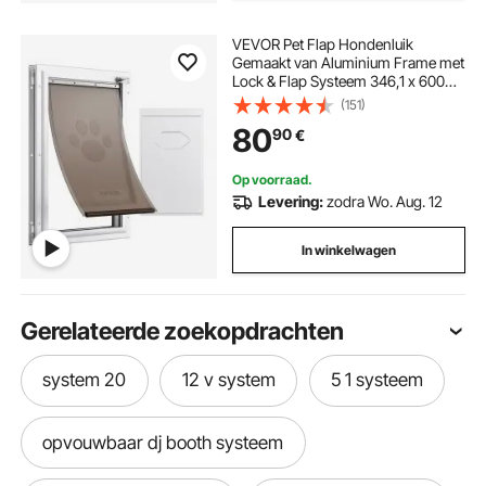
VEVOR Pet Flap Hondenluik
Gemaakt van Aluminium Frame met
Lock & Flap Systeem 346,1 x 600
mm, Weerbestendig Hondenluik
(151)
Huisdierdeur Geschikt voor Katten
80
90
€
Honden Kittens (Wit-XL)
Eenvoudige Installatie
Op voorraad.
Levering:
zodra Wo. Aug. 12
In winkelwagen
Gerelateerde zoekopdrachten
system 20
12 v system
5 1 systeem
opvouwbaar dj booth systeem