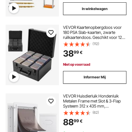
In winkelwagen
VEVOR Kaartenopbergdoos voor
180 PSA Slab-kaarten, zwarte
ruilkaartendoos. Geschikt voor 120
SGC-, 100 BGS-, 520 Toploader-
(112)
kaarten of meer dan 999 losse
38
99
€
kaarten, met 3 rijen, 12
tussenschotten en sleutels.
Niet op voorraad
Informeer Mij
VEVOR Huisdierluik Hondenluik
Metalen Frame met Slot & 3-Flap
Systeem 312 x 435 mm,
Weerbestendig Hondenluik
(62)
Huisdierluik Geschikt voor Katten
88
99
€
Honden Kittens (Wit-M)
Eenvoudige Installatie