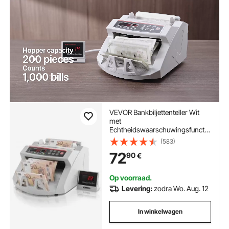
VEVOR Bankbiljettenteller Wit
met
Echtheidswaarschuwingsfunctie
, 1000 stuks/min met UV- en
(583)
MG-systemen, 7 kg met LED-
72
90
€
scherm voor Euro, Dollar, Pond
(26 x 23,5 x 17 cm)
Op voorraad.
Levering:
zodra Wo. Aug. 12
In winkelwagen