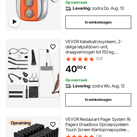
Op voorraad.
Levering:
zodra Do. Aug. 13
In winkelwagen
VEVOR Kabelkatrolsysteem, 2-
delige latpulldown-unit,
draagvermogen tot 150 kg,
krachttrainingsapparatuur met
(23)
latpulldownstang en kabelkatrol,
40
90
€
oefeningen voor armen, rug en
schouders, katrolsysteem doe-het-
zelf latpulldowntoren voor
Op voorraad.
thuisfitness
Levering:
zodra Wo. Aug. 12
In winkelwagen
VEVOR Restaurant Pager System 16
Opruiming
Pagers Draadloos Oproepsysteem
Touch Screen Klantoproepsysteem
500 M Gastoproepsysteem
(74)