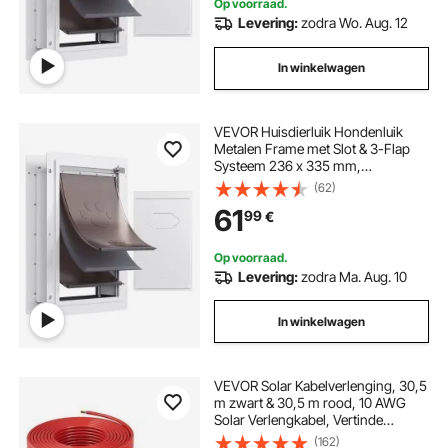
Op voorraad.
Levering:
zodra Wo. Aug. 12
In winkelwagen
VEVOR Huisdierluik Hondenluik
Metalen Frame met Slot & 3-Flap
Systeem 236 x 335 mm,
Weerbestendig Hondenluik
(62)
Huisdierluik Geschikt voor Katten
61
99
€
Honden Kittens (Wit-S) Eenvoudige
Installatie
Op voorraad.
Levering:
zodra Ma. Aug. 10
In winkelwagen
VEVOR Solar Kabelverlenging, 30,5
m zwart & 30,5 m rood, 10 AWG
Solar Verlengkabel, Vertinde
Koperkabel voor Off-Grid
(162)