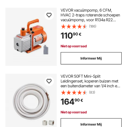
VEVOR vacuümpomp, 6 CFM,
HVAC 2-traps roterende schoepen
vacuümpomp, voor R134a R22
R410a systemen, Auto AC
(186)
vacuümpomp kit met oliefles, voor
110
90
€
hars ontgassing voor auto
airconditioning onderhoud
Niet op voorraad
Informeer Mij
VEVOR 50FT Mini-Split
Leidingenset, koperen buizen met
een buitendiameter van 1/4 inch en
3/8 inch en drievoudige isolatie,
(83)
voor mini-split airconditioners,
164
90
€
koel- of warmtepompsystemen en
HVAC-systemen.
Niet op voorraad
Informeer Mij