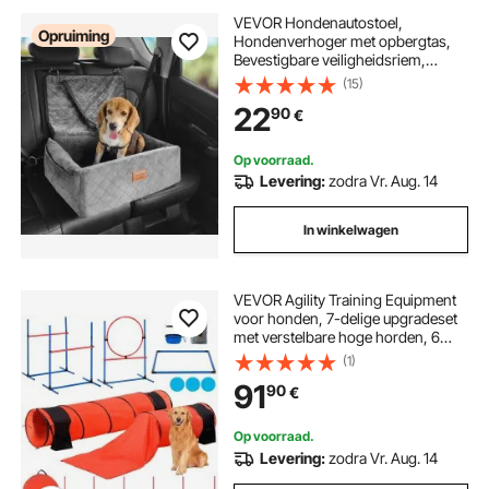
VEVOR Hondenautostoel,
Opruiming
Hondenverhoger met opbergtas,
Bevestigbare veiligheidsriem,
Vulling van spons en PP-katoen,
(15)
Hondenautobed ​​voor kleine en
22
90
€
middelgrote honden tot 18 kg, Grijs
Op voorraad.
Levering:
zodra Vr. Aug. 14
In winkelwagen
VEVOR Agility Training Equipment
voor honden, 7-delige upgradeset
met verstelbare hoge horden, 6
slalompalen, 2 tunnels, springring,
(1)
verfrissingsbox, 3 frisbees, fluitje,
91
90
€
opvouwbare voerbak,
hindernisbaanset voor puppy's met
3 tassen
Op voorraad.
Levering:
zodra Vr. Aug. 14