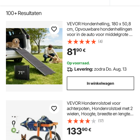
100+
Resultaten
VEVOR Hondenhelling, 180 x 50,8
cm, Opvouwbare hondenhellingen
voor in de auto voor middelgrote en
grote honden tot 113 kg,
(4)
Hondentrap met antislip Oxford-
81
90
€
stofoppervlak, Draagbare
instaphulp voor SUV's en
vrachtwagens
Op voorraad.
Levering:
zodra Do. Aug. 13
In winkelwagen
VEVOR Hondenrolstoel voor
achterpoten, Hondenrolstoel met 2
wielen, Hoogte, breedte en lengte
verstelbaar, Hondenkar met
(17)
schokabsorberende wielen, voor
133
90
€
geblesseerde, gehandicapte
honden van 21,77-39,92 kg