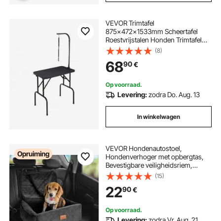
VEVOR Trimtafel
875x472x1533mm Scheertafel
Roestvrijstalen Honden Trimtafel
Draagvermogen 99,8kg Kaptafel
(8)
Hond Opvouwbare Trimtafel voor
68
90
€
Huisdieren 807,7x459,7mm
Bureaublad Ideaal voor Baden
Trimmen Drogen Borstelen
Op voorraad.
Levering:
zodra Do. Aug. 13
In winkelwagen
VEVOR Hondenautostoel,
Opruiming
Hondenverhoger met opbergtas,
Bevestigbare veiligheidsriem,
Vulling van spons en PP-katoen,
(15)
Hondenautobed ​​voor kleine en
22
90
€
middelgrote honden tot 18 kg,
Zwart
Op voorraad.
Levering:
zodra Vr. Aug. 21