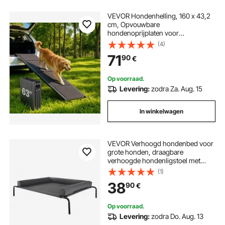
VEVOR Hondenhelling, 160 x 43,2
cm, Opvouwbare
hondenoprijplaten voor
middelgrote en grote honden tot
(4)
113 kg, Hondentrap met antislip
71
90
€
Oxford-stofoppervlak, Draagbare
instaphulp voor SUV's en
vrachtwagens
Op voorraad.
Levering:
zodra Za. Aug. 15
In winkelwagen
VEVOR Verhoogd hondenbed voor
grote honden, draagbare
verhoogde hondenligstoel met
wasbaar kussen en ademend
(1)
Teslin-gaas, verkoelend
38
90
€
hondenbed voor binnen/buiten XL
grijs
Op voorraad.
Levering:
zodra Do. Aug. 13