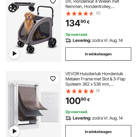
cm, Hondenkar 4 Wielen met
Remmen, Hondentrolley,
Hondentrolley tot 73 kg
(2)
Draagvermogen, Ademende Mesh
134
90
€
Vensters, Verstelbare Hoogte,
600D Oxford Stof, voor Honden,
Huisdieren
Op voorraad.
Levering:
zodra Vr. Aug. 14
In winkelwagen
VEVOR Huisdierluik Hondenluik
Metalen Frame met Slot & 3-Flap
Systeem 362 x 536 mm,
Weerbestendig Hondenluik
(1)
Huisdierluik Geschikt voor Katten
100
90
€
Honden Kittens (Wit-L) Eenvoudige
Installatie
Op voorraad.
Levering:
zodra Vr. Aug. 14
In winkelwagen