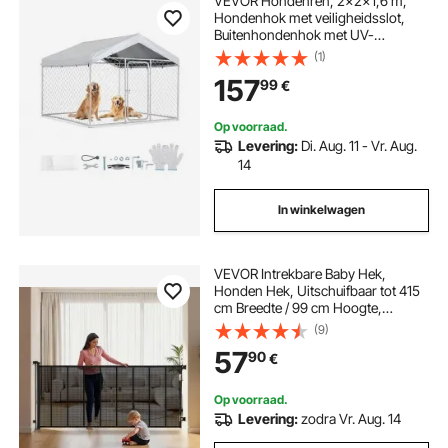
VEVOR Hondenren, 2x2x1,6 m,
Hondenhok met veiligheidsslot,
Buitenhondenhok met UV-
bestendige en waterdichte
(1)
dakbedekking, Robuuste
157
99
€
hondenren/verblijf voor grote
honden
Op voorraad.
Levering:
Di. Aug. 11 - Vr. Aug.
14
In winkelwagen
VEVOR Intrekbare Baby Hek,
Honden Hek, Uitschuifbaar tot 415
cm Breedte / 99 cm Hoogte,
Huisdier Hek met Versterkte
(9)
Glasvezel Strips, Gaas
57
90
€
Beschermend Hek voor Patio's
Garages Zwart
Op voorraad.
Levering:
zodra Vr. Aug. 14