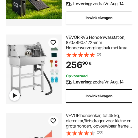
Levering:
zodra Vr. Aug. 14
In winkelwagen
VEVOR RVS Hondenwasstation,
870x490x1225mm
Hondenverzorgingsbak met kraan,
douchekop, zeephouder en
(2)
speelballen, Hondenbad voor
256
90
€
meerdere huisdieren, Wasbak voor
thuis
Op voorraad.
Levering:
zodra Vr. Aug. 14
In winkelwagen
VEVOR hondenkar, tot 45 kg,
dierenkar/fietsdrager voor kleine en
grote honden, opvouwbaar frame
met wielen, universele
(22)
fietskoppeling, incl. vlag, interne