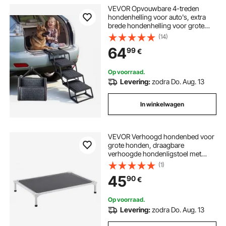
VEVOR Opvouwbare 4-treden
hondenhelling voor auto's, extra
brede hondenhelling voor grote
honden met zacht vilt, draagbaar
(14)
hulpmiddel voor toegang tot auto's,
64
99
€
SUV's, vrachtwagens,
hoogslapers, banken,
draagvermogen tot 90 kg
Op voorraad.
Levering:
zodra Do. Aug. 13
In winkelwagen
VEVOR Verhoogd hondenbed voor
grote honden, draagbare
verhoogde hondenligstoel met
aluminium buisframe en ademend
(1)
Teslin-gaas, verkoelend
45
90
€
hondenbed voor binnen/buiten,
maat L, grijs
Op voorraad.
Levering:
zodra Do. Aug. 13