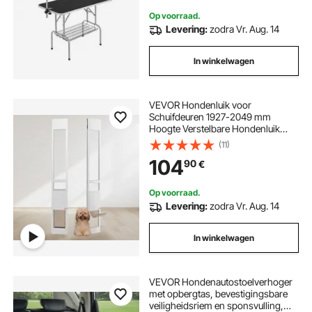
Trimmen Drogen Borstelen
Op voorraad.
Levering:
zodra Vr. Aug. 14
In winkelwagen
VEVOR Hondenluik voor
Schuifdeuren 1927-2049 mm
Hoogte Verstelbare Hondenluik
Schuifdeuren, Gehard Glazen
(11)
Huisdierluik met Aluminium Frame
104
90
€
& Scharnierconstructie, Klep en Slot
voor Kleine Honden
Op voorraad.
Levering:
zodra Vr. Aug. 14
In winkelwagen
VEVOR Hondenautostoelverhoger
met opbergtas, bevestigingsbare
veiligheidsriem en sponsvulling,