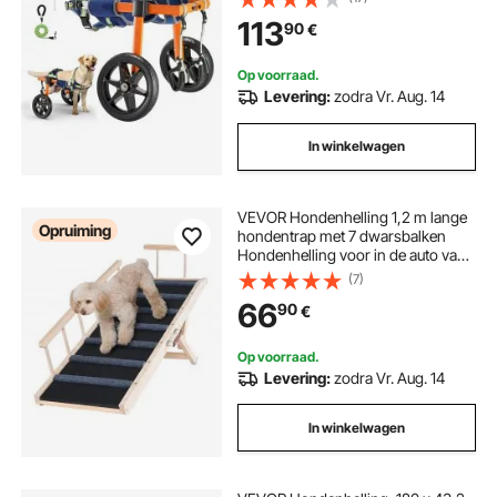
schokabsorberende wielen, voor
113
90
€
gewonde en gehandicapte honden
van 15,88-21,77 kg
Op voorraad.
Levering:
zodra Vr. Aug. 14
In winkelwagen
VEVOR Hondenhelling 1,2 m lange
Opruiming
hondentrap met 7 dwarsbalken
Hondenhelling voor in de auto van
grenenrubber Hondeninstaphulp 6
(7)
niveaus in hoogte verstelbaar
66
90
€
Dierenhelling ca. 113 kg
laadvermogen voor grote kleine
honden
Op voorraad.
Levering:
zodra Vr. Aug. 14
In winkelwagen