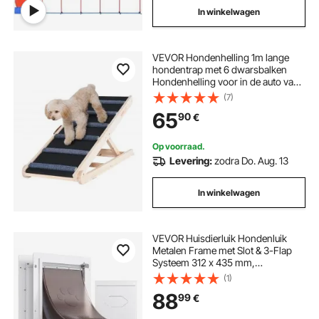
In winkelwagen
VEVOR Hondenhelling 1m lange
hondentrap met 6 dwarsbalken
Hondenhelling voor in de auto van
grenenrubber Hondeninstaphulp 6
(7)
niveaus hoogteverstelling
65
90
€
Dierenhelling ca. 113 kg
laadvermogen voor grote kleine
honden
Op voorraad.
Levering:
zodra Do. Aug. 13
In winkelwagen
VEVOR Huisdierluik Hondenluik
Metalen Frame met Slot & 3-Flap
Systeem 312 x 435 mm,
Weerbestendig Hondenluik
(1)
Huisdierluik Geschikt voor Katten
88
99
€
Honden Kittens (Wit-M)
Eenvoudige Installatie