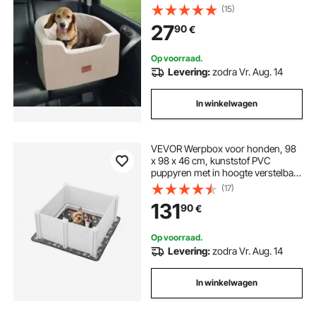
hondenautobed ​​voor kleine en
(15)
middelgrote honden tot 25 kg,
27
90
€
bruin
Op voorraad.
Levering:
zodra Vr. Aug. 14
In winkelwagen
VEVOR Werpbox voor honden, 98
x 98 x 46 cm, kunststof PVC
puppyren met in hoogte verstelbare
deur en wasbare plasmat,
(17)
vervormingsbestendige
131
90
€
puppybench voor middelgrote
honden, melkwit
Op voorraad.
Levering:
zodra Vr. Aug. 14
In winkelwagen