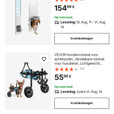
draaischarnier, afsluitbaar, voor
154
99
€
grote honden, huisdierluiken, L
Op voorraad.
Levering:
Di. Aug. 11 - Vr. Aug.
14
In winkelwagen
VEVOR Hondenrolstoel voor
achterpoten, Verstelbare rolstoel
voor huisdieren, Lichtgewicht
hondenbuggy met
(17)
schokabsorberende wielen,
55
90
€
Ondersteunende rolstoelen voor
gehandicapten, Gewonde honden
tot 10 kg, XS
Op voorraad.
Levering:
zodra Vr. Aug. 14
In winkelwagen