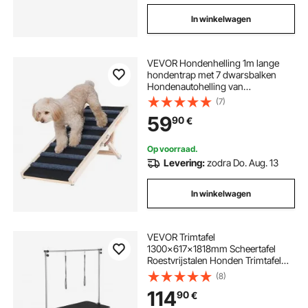
In winkelwagen
VEVOR Hondenhelling 1m lange
hondentrap met 7 dwarsbalken
Hondenautohelling van
grenenrubber Hondeninstaphulp 5-
(7)
niveaus hoogteverstelling
59
90
€
Dierenhelling Draagvermogen van
ca. 45 kg voor grote kleine honden
Op voorraad.
Levering:
zodra Do. Aug. 13
In winkelwagen
VEVOR Trimtafel
1300x617x1818mm Scheertafel
Roestvrijstalen Honden Trimtafel
150kg Laadvermogen Kaptafel
(8)
Hond Opvouwbare Trimtafel voor
114
90
€
Huisdieren 1137.9x609.6mm
Tafelblad Ideaal voor Baden