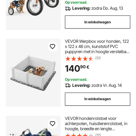
Op voorraad.
Levering:
zodra Do. Aug. 13
In winkelwagen
VEVOR Werpbox voor honden, 122
x 122 x 46 cm, kunststof PVC
puppyren met in hoogte verstelbare
deur en wasbare plasmat,
(17)
vervormingsbestendige
140
90
€
puppybench voor grote honden,
melkwit
Op voorraad.
Levering:
zodra Vr. Aug. 14
In winkelwagen
VEVOR hondenrolstoel voor
achterpoten, huisdierenrolstoel, in
hoogte, breedte en lengte
verstelbaar, hondenbuggy met
(17)