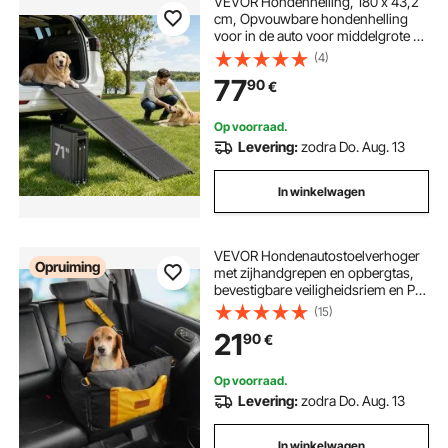
VEVOR Hondenhelling, 180 x 43,2
cm, Opvouwbare hondenhelling
voor in de auto voor middelgrote en
grote honden tot 113 kg, Instaphulp
(4)
met antislip Oxford-stofoppervlak,
77
90
€
Draagbare hondentrap voor SUV's
en vrachtwagens
Op voorraad.
Levering:
zodra Do. Aug. 13
In winkelwagen
VEVOR Hondenautostoelverhoger
Opruiming
met zijhandgrepen en opbergtas,
bevestigbare veiligheidsriem en PP-
katoenen vulling, Hondenautobed ​​
(15)
voor kleine honden tot 11 kg, Zwart
21
90
€
Op voorraad.
Levering:
zodra Do. Aug. 13
In winkelwagen