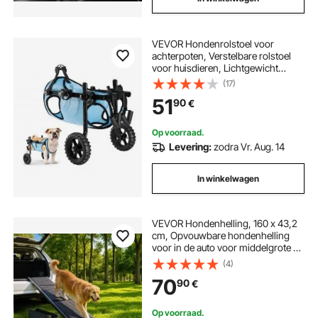
VEVOR Hondenrolstoel voor
achterpoten, Verstelbare rolstoel
voor huisdieren, Lichtgewicht
hondenkar met
(17)
schokabsorberende wielen,
51
90
€
Loophulpmiddel voor
gehandicapte, verlamde en
gewonde honden tot 15 kg, M
Op voorraad.
Levering:
zodra Vr. Aug. 14
In winkelwagen
VEVOR Hondenhelling, 160 x 43,2
cm, Opvouwbare hondenhelling
voor in de auto voor middelgrote en
grote honden tot 113 kg,
(4)
Hondentrap met antislip vilten
70
90
€
tapijt, Draagbare instaphulp voor
SUV's en vrachtwagens
Op voorraad.