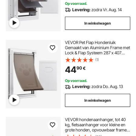
Op voorraad.
Levering:
zodra Vr. Aug. 14
In winkelwagen
VEVOR Pet Flap Hondenluik
Gemaakt van Aluminium Frame met
Lock & Flap Systeem 287 x 407
mm, Weerbestendig Hondenluik
(1)
Huisdierdeur Geschikt voor Katten
44
90
€
Honden Kittens (Wit-M)
Eenvoudige Installatie
Op voorraad.
Levering:
zodra Do. Aug. 13
In winkelwagen
VEVOR hondenaanhanger, tot 40
kg, fietsaanhanger voor kleine en
grote honden, opvouwbaar frame
met wielen, universele