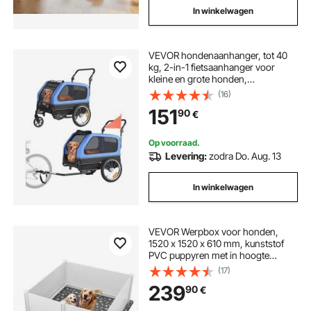
In winkelwagen
VEVOR hondenaanhanger, tot 40
kg, 2-in-1 fietsaanhanger voor
kleine en grote honden,
opvouwbaar frame met wielen,
(16)
universele fietskoppeling, incl. vlag,
151
90
€
interne riem, 1380x755x800 mm
Op voorraad.
Levering:
zodra Do. Aug. 13
In winkelwagen
VEVOR Werpbox voor honden,
1520 x 1520 x 610 mm, kunststof
PVC puppyren met in hoogte
verstelbare deur en wasbare
(17)
plasmat, puppybench voor extra
239
90
€
grote honden, melkwit