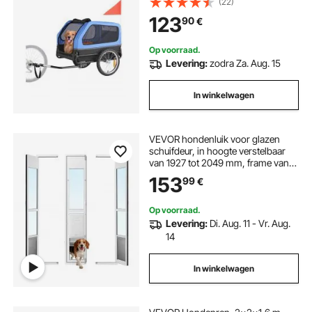
(22)
fietskoppeling, vlag, interne riem,
123
90
€
1320x715x750 mm
Op voorraad.
Levering:
zodra Za. Aug. 15
In winkelwagen
VEVOR hondenluik voor glazen
schuifdeur, in hoogte verstelbaar
van 1927 tot 2049 mm, frame van
aluminiumlegering met klep,
153
99
€
afsluitbaar, voor grote honden, 180°
draaibaar hondenluik, L
Op voorraad.
Levering:
Di. Aug. 11 - Vr. Aug.
14
In winkelwagen