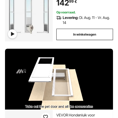
142
99
€
afsluitbaar, voor middelgrote
honden, 180° draaibaar hondenluik
Op voorraad.
Levering:
Di. Aug. 11 - Vr. Aug.
14
In winkelwagen
VEVOR Hondenluik voor