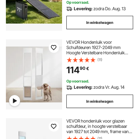
Op voorraad.
Levering:
zodra Do. Aug. 13
In winkelwagen
VEVOR Hondenluik voor
Schuifdeuren 1927-2049 mm
Hoogte Verstelbare Hondenluik
Schuifdeuren, Gehard Glazen
(11)
Huisdierluik met Aluminium Frame
114
90
€
& Scharnierconstructie, Schuifdeur
voor Middelgrote Honden
Op voorraad.
Levering:
zodra Vr. Aug. 14
In winkelwagen
VEVOR hondenluik voor glazen
schuifdeur, in hoogte verstelbaar
van 1927 tot 2049 mm, frame van
aluminiumlegering met klep en
(11)