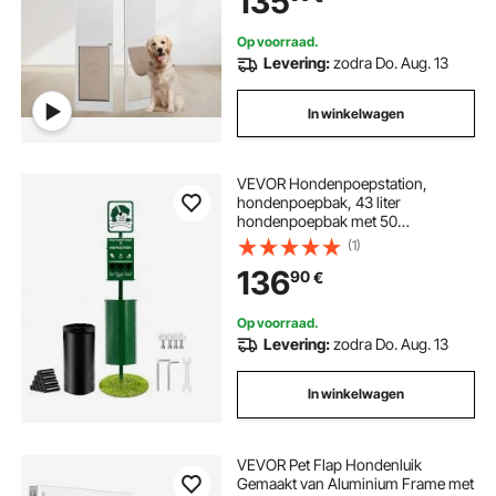
135
en Slot voor Grote Honden
Op voorraad.
Levering:
zodra Do. Aug. 13
In winkelwagen
VEVOR Hondenpoepstation,
hondenpoepbak, 43 liter
hondenpoepbak met 50
vuilniszakken, zakjesdispenser en
(1)
600 poepzakjes,
136
90
€
hondenpoepafvoersysteem voor
buitengebruik in de achtertuin
Op voorraad.
Levering:
zodra Do. Aug. 13
In winkelwagen
VEVOR Pet Flap Hondenluik
Gemaakt van Aluminium Frame met