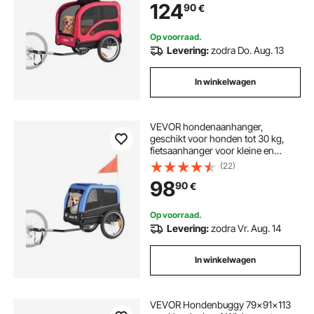
124
90
€
riem, 1350x720x840 mm
Op voorraad.
Levering:
zodra Do. Aug. 13
In winkelwagen
VEVOR hondenaanhanger,
geschikt voor honden tot 30 kg,
fietsaanhanger voor kleine en
middelgrote honden, opvouwbaar
(22)
frame met snelkoppeling voor het
98
90
€
wiel, universele fietskoppeling,
reflector, vlag, interne riem.
Op voorraad.
Levering:
zodra Vr. Aug. 14
In winkelwagen
VEVOR Hondenbuggy 79x91x113