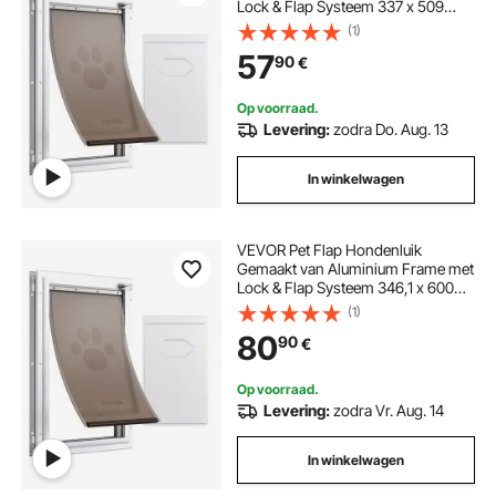
Lock & Flap Systeem 337 x 509
mm, Weerbestendig Hondenluik
(1)
Huisdierdeur Geschikt voor Katten
57
90
€
Honden Kittens (Wit-L) Eenvoudige
Installatie
Op voorraad.
Levering:
zodra Do. Aug. 13
In winkelwagen
VEVOR Pet Flap Hondenluik
Gemaakt van Aluminium Frame met
Lock & Flap Systeem 346,1 x 600
mm, Weerbestendig Hondenluik
(1)
Huisdierdeur Geschikt voor Katten
80
90
€
Honden Kittens (Wit-XL)
Eenvoudige Installatie
Op voorraad.
Levering:
zodra Vr. Aug. 14
In winkelwagen