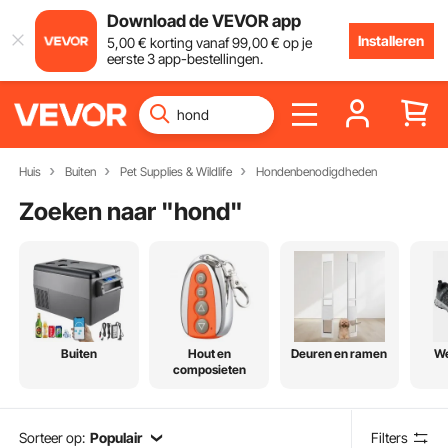
Download de VEVOR app
Installeren
5
,00
€
korting vanaf
99
,00
€
op je
eerste 3 app-bestellingen.
Huis
Buiten
Pet Supplies & Wildlife
Hondenbenodigdheden
Zoeken naar "
hond
"
Buiten
Hout en
Deuren en ramen
We
composieten
Sorteer op:
Populair
Filters