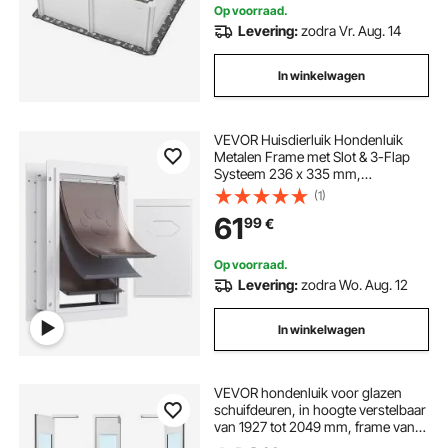
Op voorraad.
Levering:
zodra Vr. Aug. 14
In winkelwagen
VEVOR Huisdierluik Hondenluik
Metalen Frame met Slot & 3-Flap
Systeem 236 x 335 mm,
Weerbestendig Hondenluik
(1)
Huisdierluik Geschikt voor Katten
61
99
€
Honden Kittens (Wit-S) Eenvoudige
Installatie
Op voorraad.
Levering:
zodra Wo. Aug. 12
In winkelwagen
VEVOR hondenluik voor glazen
schuifdeuren, in hoogte verstelbaar
van 1927 tot 2049 mm, frame van
aluminiumlegering met klep,