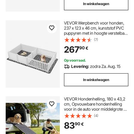
In winkelwagen
VEVOR Werpbench voor honden,
237 x 123 x 46 cm, kunststof PVC
puppyren met in hoogte verstelbare
deur en wasbare plasmat, indeling
(7)
met 2 kamers, puppybench voor
267
90
€
extra grote honden, melkwit
Op voorraad.
Levering:
zodra Za. Aug. 15
In winkelwagen
VEVOR Hondenhelling, 180 x 43,2
cm, Opvouwbare hondenhelling
voor in de auto voor middelgrote en
grote honden tot 113 kg,
(4)
Hondentrap met antislip vilten
83
90
€
tapijt, Draagbare instaphulp voor
SUV's en vrachtwagens