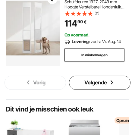
Schuifdeuren 1927-2049 mm
Hoogte Verstelbare Hondenluik
Schuifdeuren, Gehard Glazen
(11)
Huisdierluik met Aluminium
114
90
€
Frame & Scharnierconstructie,
Schuifdeur voor Middelgrote
Honden
Op voorraad.
Levering:
zodra Vr. Aug. 14
In winkelwagen
Vorig
Volgende
Dit vind je misschien ook leuk
Opruimin