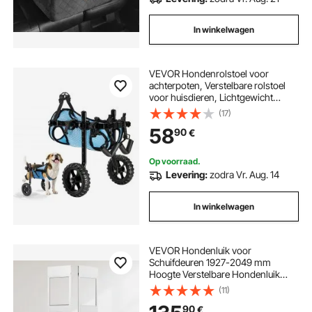
In winkelwagen
VEVOR Hondenrolstoel voor
achterpoten, Verstelbare rolstoel
voor huisdieren, Lichtgewicht
hondenkar met
(17)
schokabsorberende wielen,
58
90
€
Loophulpmiddel voor
gehandicapte, verlamde en
gewonde honden tot 10 kg, S
Op voorraad.
Levering:
zodra Vr. Aug. 14
In winkelwagen
VEVOR Hondenluik voor
Schuifdeuren 1927-2049 mm
Hoogte Verstelbare Hondenluik
Schuifdeuren, Gehard Glazen
(11)
Huisdierenluik met Aluminium
90
€
Frame & Scharnierconstructie, Klep