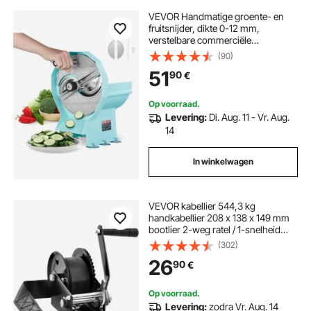
VEVOR Handmatige groente- en
fruitsnijder, dikte 0-12 mm,
verstelbare commerciële
snijmachine, dubbele
(90)
invoeropeningen, voedselsnijder
51
90
€
met roestvrijstalen mes voor
komkommers, citroenen, tomaten
Op voorraad.
Levering:
Di. Aug. 11 - Vr. Aug.
14
In winkelwagen
VEVOR kabellier 544,3 kg
handkabellier 208 x 138 x 149 mm
bootlier 2-weg ratel / 1-snelheid
handlier met ca. 7 m polyester band
(302)
riemlier met ergonomische
26
90
€
handgreep handkabellier voor
voertuigen en boten
Op voorraad.
Levering:
zodra Vr. Aug. 14