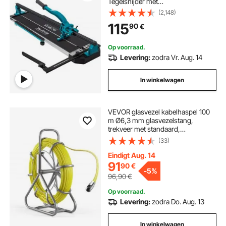
Tegelsnijder met
Laserpositionering, Dubbele
(2,148)
Geleiderail & Antislip Rubberen
115
90
€
Handgreep, Precisie voor
Keramische Vloertegels
Op voorraad.
Levering:
zodra Vr. Aug. 14
In winkelwagen
VEVOR glasvezel kabelhaspel 100
m Ø6,3 mm glasvezelstang,
trekveer met standaard,
kabeltrekhulp met markeringen,
(33)
kabelinrijger, kabeltrekker voor
muren en elektrische
Eindigt Aug. 14
installatiebuizen, niet-geleidend
91
90
€
-
5%
96,90
€
Op voorraad.
Levering:
zodra Do. Aug. 13
In winkelwagen