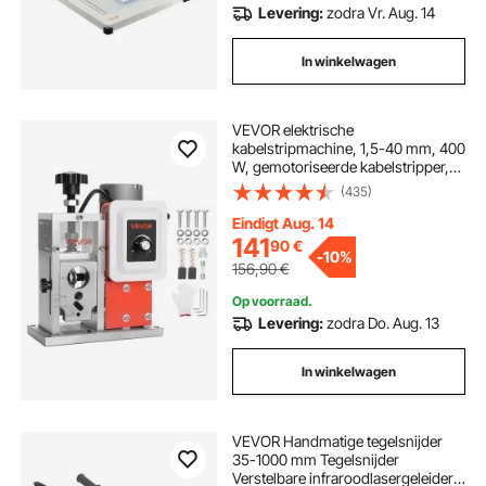
Levering:
zodra Vr. Aug. 14
In winkelwagen
VEVOR elektrische
kabelstripmachine, 1,5-40 mm, 400
W, gemotoriseerde kabelstripper,
9,84 IPS (15 m/min) draadstripper
(435)
met messen, V-vormige rollen,
koelventilator, kabelstripmachine
Eindigt Aug. 14
141
90
€
-
10%
156,90
€
Op voorraad.
Levering:
zodra Do. Aug. 13
In winkelwagen
VEVOR Handmatige tegelsnijder
35-1000 mm Tegelsnijder
Verstelbare infraroodlasergeleider