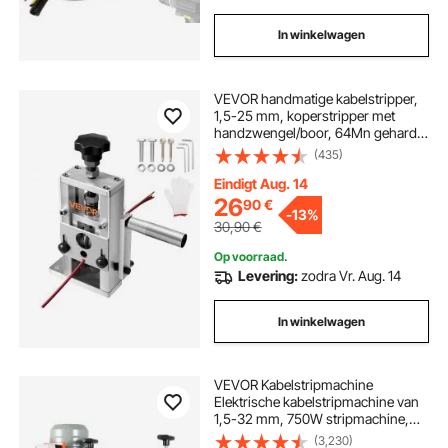
In winkelwagen
VEVOR handmatige kabelstripper,
1,5-25 mm, koperstripper met
handzwengel/boor, 64Mn geharde
messen, 45# stalen rollen,
(435)
draadstripper met
aluminiumlegering frame
Eindigt Aug. 14
26
90
€
-
13%
30,90
€
Op voorraad.
Levering:
zodra Vr. Aug. 14
In winkelwagen
VEVOR Kabelstripmachine
Elektrische kabelstripmachine van
1,5-32 mm, 750W stripmachine,
snelheid van 30 m per minuut,
(3,230)