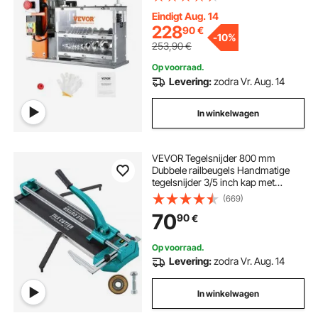
draadstripper, veerstalen mes van
65 Mn, ideaal voor het strippen van
Eindigt Aug. 14
koperdraad
228
90
€
-
10%
253,90
€
Op voorraad.
Levering:
zodra Vr. Aug. 14
In winkelwagen
VEVOR Tegelsnijder 800 mm
Dubbele railbeugels Handmatige
tegelsnijder 3/5 inch kap met
precisielaser Handmatige
(669)
tegelsnijder Gereedschap
70
90
€
Op voorraad.
Levering:
zodra Vr. Aug. 14
In winkelwagen