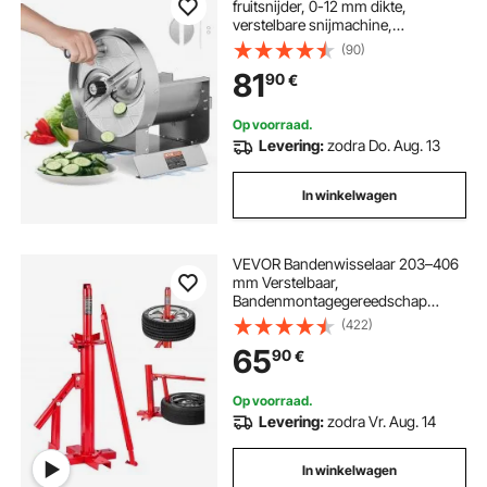
fruitsnijder, 0-12 mm dikte,
verstelbare snijmachine,
roestvrijstalen snijmachine met 2
(90)
vervangende messen, voor
81
90
€
aardappelen, komkommers,
citroenen, tomaten
Op voorraad.
Levering:
zodra Do. Aug. 13
In winkelwagen
VEVOR Bandenwisselaar 203–406
mm Verstelbaar,
Bandenmontagegereedschap
460x380x940 mm Bandenlichter
(422)
Bandenmontagemachine voor
65
90
€
handmatige montage en
demontage van banden
Bandenlichter
Op voorraad.
Levering:
zodra Vr. Aug. 14
In winkelwagen