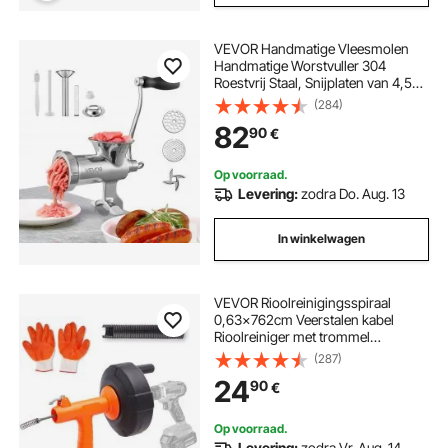
VEVOR Handmatige Vleesmolen
Handmatige Worstvuller 304
Roestvrij Staal, Snijplaten van 4,5
en 8 mm Handmatige Vleesmolen
(284)
Vleesmachine met Worstbuis,
82
90
€
Geschikt voor het Malen van Vlees
en het Vullen van Worst Zilver
Op voorraad.
Levering:
zodra Do. Aug. 13
In winkelwagen
VEVOR Rioolreinigingsspiraal
0,63x762cm Veerstalen kabel
Rioolreiniger met trommel
Handmatige en elektrische
(287)
handmatige toevoer
24
90
€
Rioolreinigingsschacht
Buisreinigingsapparaat voor toilet
Riool Vloerafvoer
Op voorraad.
Levering:
zodra Vr. Aug. 14