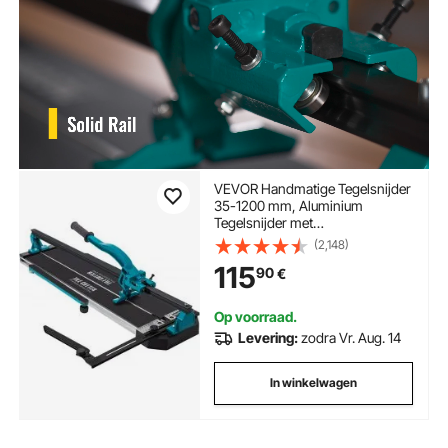
VEVOR Handmatige Tegelsnijder
35-1200 mm, Aluminium
Tegelsnijder met
Laserpositionering, Dubbele
(2,148)
Geleiderail & Antislip Rubberen
115
90
€
Handgreep, Precisie voor
Keramische Vloertegels
Op voorraad.
Levering:
zodra Vr. Aug. 14
In winkelwagen