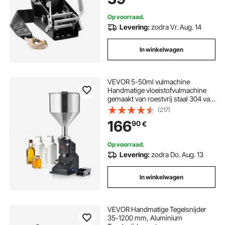
voertuigen en boten
Op voorraad.
Levering:
zodra Vr. Aug. 14
In winkelwagen
VEVOR 5-50ml vulmachine
Handmatige vloeistofvulmachine
gemaakt van roestvrij staal 304 van
voedingskwaliteit Siliconen PTFE
(217)
compatibel met 500W
166
90
€
luchtcompressor Vulmachine voor
het vullen van honingolie-essence
Op voorraad.
Levering:
zodra Do. Aug. 13
In winkelwagen
VEVOR Handmatige Tegelsnijder
35-1200 mm, Aluminium