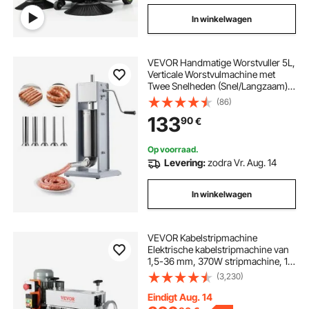
In winkelwagen
VEVOR Handmatige Worstvuller 5L,
Verticale Worstvulmachine met
Twee Snelheden (Snel/Langzaam) &
5 Vulbuizen & Handvat,
(86)
Roestvrijstalen Vleesvuller voor
133
90
€
Commercieel & Thuisgebruik
Op voorraad.
Levering:
zodra Vr. Aug. 14
In winkelwagen
VEVOR Kabelstripmachine
Elektrische kabelstripmachine van
1,5-36 mm, 370W stripmachine, 11
stripkanalen, striptang met kruk,
(3,230)
65Mn veerstalen blad, ideaal voor
het strippen van koperdraad
Eindigt Aug. 14