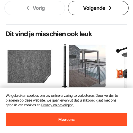
Vorig
Volgende
Dit vind je misschien ook leuk
We gebruiken cookies om uw online ervaring te verbeteren. Door verder te
VEVOR
VEVOR
VEVOR D
bladeren op deze website, we gaan ervan uit dat u akkoord gaat met ons
tapijtondervloer,
kabelleuningpaal,
Regendo
gebruik van cookies en
Privacy en beveiliging.
275x366cm,
106,68 x 2,54 x 5,08
voor Bad
(169)
(10)
tapijttegels,
cm L-vormige
Douches
Mee eens
beschermende vulling,
hoekleuningpaal, 12
305 mm 
Eindigt Aug. 14
Eindigt Aug. 14
Eindigt Au
12 mm dik, dubbellaags
voorgeboorde gaten,
Regendo
76
33
63
90
€
90
€
90
€
-
20%
-
6%
viltvloer, premium
SUS304 roestvrijstalen
Handdou