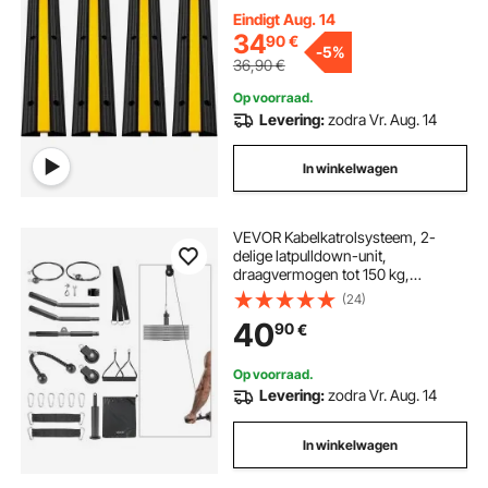
Eindigt Aug. 14
34
90
€
-
5%
36,90
€
Op voorraad.
Levering:
zodra Vr. Aug. 14
In winkelwagen
VEVOR Kabelkatrolsysteem, 2-
delige latpulldown-unit,
draagvermogen tot 150 kg,
krachttrainingsapparatuur met
(24)
latpulldownstang en kabelkatrol,
40
90
€
oefeningen voor armen, rug en
schouders, katrolsysteem doe-het-
zelf latpulldowntoren voor
Op voorraad.
thuisfitness
Levering:
zodra Vr. Aug. 14
In winkelwagen