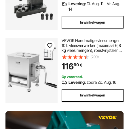
Levering:
Di. Aug. 11 - Vr. Aug.
14
In winkelwagen
VEVOR Handmatige vleesmenger
10 L vleesverwerker (maximaal 6,8
kg vlees mengen), roestvrijstalen
vleesmenger, worstmenger met
(200)
reductietandwiel, handmixer voor
116
90
€
gehakt
Op voorraad.
Levering:
zodra Zo. Aug. 16
In winkelwagen