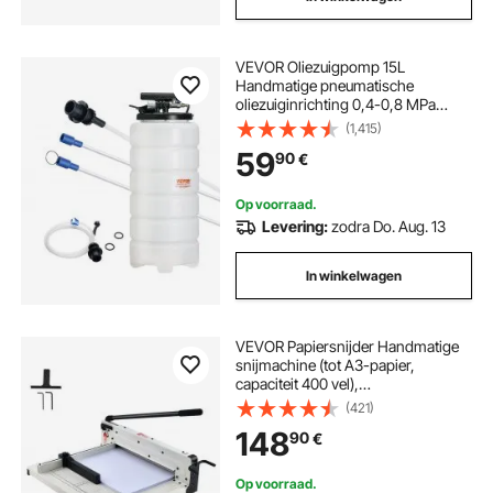
VEVOR Oliezuigpomp 15L
Handmatige pneumatische
oliezuiginrichting 0,4-0,8 MPa
Olieverversingspomp
(1,415)
Autozuigpomp Handpomp
59
90
€
Vloeistofzuigpomp Geschikt voor
het aanzuigen van motorolie,
versnellingsbakolie, remvloeistof
Op voorraad.
Levering:
zodra Do. Aug. 13
In winkelwagen
VEVOR Papiersnijder Handmatige
snijmachine (tot A3-papier,
capaciteit 400 vel),
Papiersnijmachine Hefboomsnijder,
(421)
Guillotineschaar voor papier
148
90
€
Hoogste precisie Kantoor Thuis
School
Op voorraad.