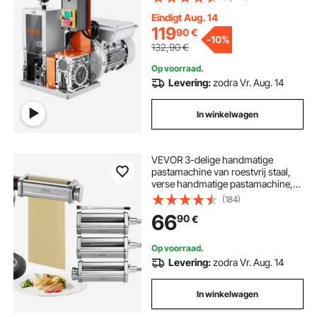
Draadstripper 65Mn veerstalen
mes Ideaal voor het strippen van
Eindigt Aug. 14
koperdraad
119
90
€
-
10%
132,90
€
Op voorraad.
Levering:
zodra Vr. Aug. 14
In winkelwagen
VEVOR 3-delige handmatige
pastamachine van roestvrij staal,
verse handmatige pastamachine,
Italiaanse machine voor vlak deeg,
(184)
pastamaker inclusief
66
90
€
reinigingsborstel voor spaghetti,
lasagne, etc.
Op voorraad.
Levering:
zodra Vr. Aug. 14
In winkelwagen