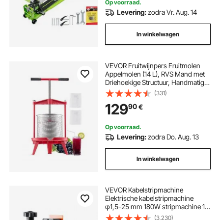
Op voorraad.
Levering:
zodra Vr. Aug. 14
In winkelwagen
VEVOR Fruitwijnpers Fruitmolen
Appelmolen (14 L), RVS Mand met
Driehoekige Structuur, Handmatige
Sapcentrifuge, Handmatige
(331)
Grinder, Ciderpers Druivenpers met
129
90
€
T-greep voor Thuiskeuken
Op voorraad.
Levering:
zodra Do. Aug. 13
In winkelwagen
VEVOR Kabelstripmachine
Elektrische kabelstripmachine
φ1,5-25 mm 180W stripmachine 18
m per minuut snelheid
(3,230)