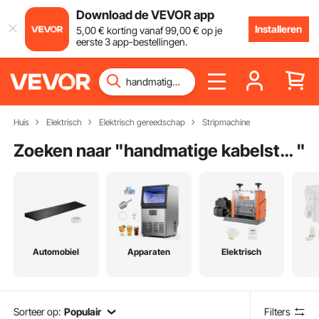
Download de VEVOR app
Installeren
5
,00
€
korting vanaf
99
,00
€
op je
eerste 3 app-bestellingen.
Huis
Elektrisch
Elektrisch gereedschap
Stripmachine
Zoeken naar "
handmatige kabelstripmachine
"
Automobiel
Apparaten
Elektrisch
Sorteer op:
Populair
Filters