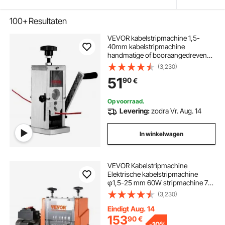
100+
Resultaten
VEVOR kabelstripmachine 1,5-
40mm kabelstripmachine
handmatige of booraangedreven
kabelstripmachine
(3,230)
130x130x300mm Ideaal voor het
51
90
€
strippen van gecoate monofilament
meeraderige kabels
Op voorraad.
Levering:
zodra Vr. Aug. 14
In winkelwagen
VEVOR Kabelstripmachine
Elektrische kabelstripmachine
φ1,5-25 mm 60W stripmachine 7
stripkanalen Striptang 65Mn
(3,230)
veerstalen blad Ideaal voor het
strippen van koperdraad
Eindigt Aug. 14
153
90
€
-
10%