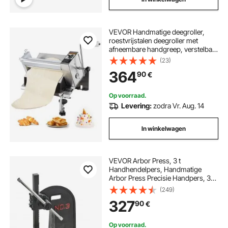
VEVOR Handmatige deegroller,
roestvrijstalen deegroller met
afneembare handgreep, verstelbare
dikte, voor thuis- of kleine
(23)
commerciële keukens
364
90
€
Op voorraad.
Levering:
zodra Vr. Aug. 14
In winkelwagen
VEVOR Arbor Press, 3 t
Handhendelpers, Handmatige
Arbor Press Precisie Handpers, 310
mm Maximale Hoogte, Handmatige
(249)
Tafelponspers Gemaakt van
327
90
€
Gietijzer, voor Ponsen, Buigen,
Strekken, Vormen
Op voorraad.