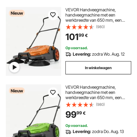
VEVOR Handveegmachine,
Nieuw
handveegmachine met een
werkbreedte van 650 mm, een
opvangbak van 18,9 liter en een
(980)
verstelbare, inklapbare handgreep,
101
99
€
vloerreinigingsmachine voor erven,
looppaden, terrassen en garages –
Oranje
Op voorraad.
Levering:
zodra Wo. Aug. 12
In winkelwagen
VEVOR Handveegmachine,
Nieuw
handveegmachine met een
werkbreedte van 650 mm, een
opvangbak van 18,9 liter en een
(980)
verstelbare, inklapbare handgreep,
99
99
€
vloerreinigingsmachine voor erven,
looppaden, terrassen en garages –
Groen
Op voorraad.
Levering:
zodra Do. Aug. 13