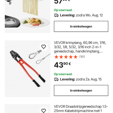
57
lasagne, tagliatelle - wit
Op voorraad.
Levering:
zodra Wo. Aug. 12
In winkelwagen
VEVOR krimptang, 60,96 cm, 1/16,
3/32, 1/8, 5/32, 3/16 inch 2-in-1
gereedschap, handkrimptang,
kabelklemtang gemaakt van
(181)
gelegeerd staal,
43
90
€
krimpgereedschapset met
geïsoleerde handgreep
Op voorraad.
Levering:
zodra Za. Aug. 15
In winkelwagen
VEVOR Draadstripgereedschap 1.5-
25mm Kabelstripmachine met 1