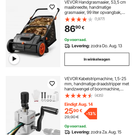
VEVOR Handgrasmaaier, 53,5 cm
maaibreedte, handmatige
grasmaaier, 99 liter opvangbak,
kooimaaier, 112x67x90 cm,
(1,977)
verstelbare handkooimaaier voor
86
90
€
het opvegen van bladeren,
grasmaaisel en kleine takjes.
Op voorraad.
Levering:
zodra Do. Aug. 13
In winkelwagen
VEVOR Kabelstripmachine, 1,5-25
mm, handmatige draadstripper met
handzwengel of boormachine,
64Mn geharde messen, 45# stalen
(435)
rollen, ABC & PC draadstripper,
kabelstripmachine
Eindigt Aug. 14
25
90
€
-
13%
29,90
€
Op voorraad.
Levering:
zodra Za. Aug. 15