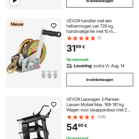
In winkelwagen
VEVOR handlier met een
Nieuw
hefvermogen van 726 kg,
handmatige lier met 10 m
staalkabel, 4:1 bootlier met
(1)
tweeweg ratelhandslinger en
31
99
€
lasthaak, gecoate handlier voor
boten, trailers en vrachtwagens.
Op voorraad.
Levering:
zodra Vr. Aug. 14
In winkelwagen
VEVOR Laswagen 3 Planken
Lassen Mobiel Max. 168-181 kg
Wagen voor lasapparatuur met 2
gasfleshouders Ideaal voor
(374)
handmatig lassen, lassen met
54
90
€
afgeschermd gas,
argonbooglassen
Op voorraad.