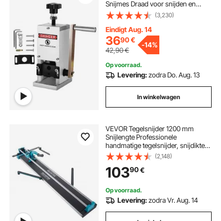
Snijmes Draad voor snijden en
strippen Schroot Koperdraad
(3,230)
Eindigt Aug. 14
36
90
€
-
14%
42,90
€
Op voorraad.
Levering:
zodra Do. Aug. 13
In winkelwagen
VEVOR Tegelsnijder 1200 mm
Snijlengte Professionele
handmatige tegelsnijder, snijdikte
6-15 mm Lasergeleiding Precisie
(2,148)
Tegelsnijder Tegelsnijder met
103
90
€
metaalsnijwiel
Op voorraad.
Levering:
zodra Vr. Aug. 14