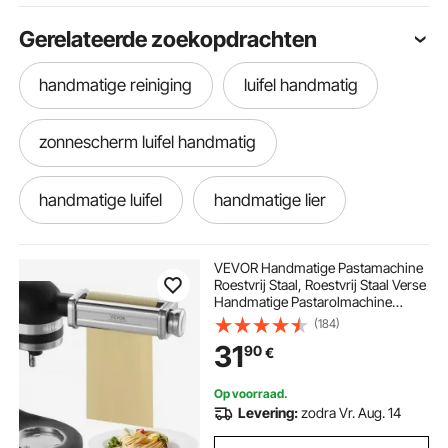
Gerelateerde zoekopdrachten
handmatige reiniging
luifel handmatig
zonnescherm luifel handmatig
handmatige luifel
handmatige lier
gietijzeren handmatige waterpomp
VEVOR Handmatige Pastamachine
Roestvrij Staal, Roestvrij Staal Verse
Handmatige Pastarolmachine
handmatige boor
handmatig tapijt reinigen
Verstelbare Italiaanse Platte
(184)
Deegmachine Pastamachine
31
90
€
Pastamachine voor Spaghetti,
Lasagne, Tagliatelle
handmatige intrekbare luifel
Op voorraad.
Levering:
zodra Vr. Aug. 14
handmatig intrekbare luifel