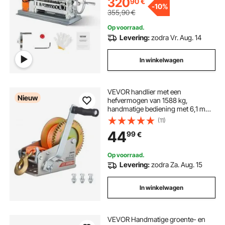
320
90
€
-
10%
355,90
€
Op voorraad.
Levering:
zodra Vr. Aug. 14
In winkelwagen
VEVOR handlier met een
Nieuw
hefvermogen van 1588 kg,
handmatige bediening met 6,1 m
polyester band, bootlier met
(11)
tweeweg ratelhandslinger en
44
99
€
lasthaak, gecoate handlier voor
boten, trailers en vrachtwagens.
Op voorraad.
Levering:
zodra Za. Aug. 15
In winkelwagen
VEVOR Handmatige groente- en