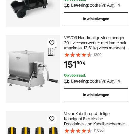
Levering:
zodra Vr. Aug. 14
In winkelwagen
VEVOR Handmatige vleesmenger
20 L vleesverwerker met kantelbak
(maximaal 13,61 kg vlees mengen),
vleesmenger worstmenger met
(200)
reductietandwiel, handmixer voor
151
90
€
gehakt
Op voorraad.
Levering:
zodra Vr. Aug. 14
In winkelwagen
Vevor Kabelbrug 4-delige
Kabelgoot Elektrische
Draadafdekking Kabelbeschermer
Met 1 Kabel Rubber 102x15.5x3 cm
(1,080)