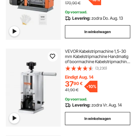
170,90
€
Op voorraad.
Levering:
zodra Do. Aug. 13
In winkelwagen
VEVOR Kabelstripmachine 1,5-30
mm Kabelstripmachine Handmatig
of boormachine Kabelstripmachine
130 x 130 x 300 mm Ideaal voor het
(3,230)
strippen van gecoate monofilament
meeraderige draden
Eindigt Aug. 14
37
90
€
-
10%
41,90
€
Op voorraad.
Levering:
zodra Vr. Aug. 14
In winkelwagen