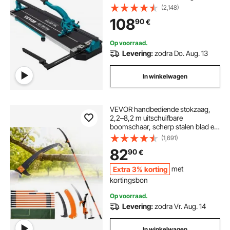
Tegelsnijmachine Precieze
(2,148)
enkellijns tegelmachine Keramische
108
90
€
tegelvloertegelsnijapparaat
Op voorraad.
Levering:
zodra Do. Aug. 13
In winkelwagen
VEVOR handbediende stokzaag,
2,2–8,2 m uitschuifbare
boomschaar, scherp stalen blad en
schaar, hoge takken, takkensnijder
(1,691)
met lichtgewicht glasvezel
82
90
€
handgrepen, voor het snoeien van
palmbomen en struiken.
Extra 3% korting
met
kortingsbon
Op voorraad.
Levering:
zodra Vr. Aug. 14
In winkelwagen