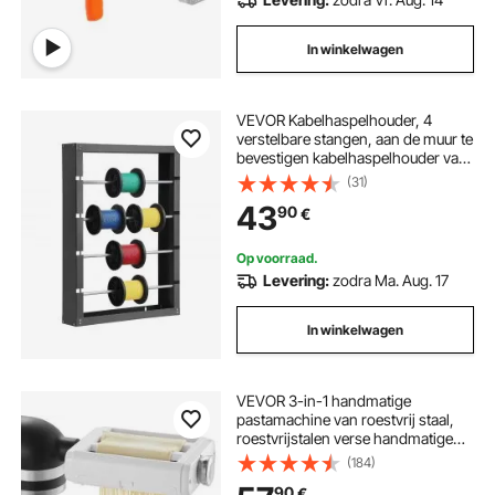
In winkelwagen
VEVOR Kabelhaspelhouder, 4
verstelbare stangen, aan de muur te
bevestigen kabelhaspelhouder van
koudgewalst staal, kabelopslag- en
(31)
displayrek, draagvermogen 68 kg,
43
90
€
voor verschillende
omstandigheden
Op voorraad.
Levering:
zodra Ma. Aug. 17
In winkelwagen
VEVOR 3-in-1 handmatige
pastamachine van roestvrij staal,
roestvrijstalen verse handmatige
pastamachine, Italiaanse platte
(184)
deegmachine, pastamaker inclusief
90
€
reinigingsborstel voor spaghetti,