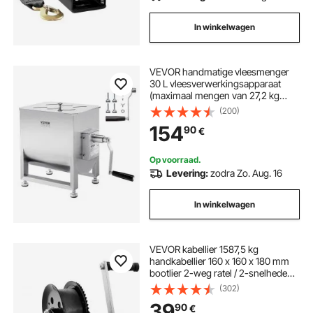
In winkelwagen
VEVOR handmatige vleesmenger
30 L vleesverwerkingsapparaat
(maximaal mengen van 27,2 kg
vlees), roestvrijstalen vleesmenger,
(200)
worstmenger met reductiekast,
154
90
€
handmixer voor gehakt
Op voorraad.
Levering:
zodra Zo. Aug. 16
In winkelwagen
VEVOR kabellier 1587,5 kg
handkabellier 160 x 160 x 180 mm
bootlier 2-weg ratel / 2-snelheden
handlier met ca. 10 m polyester
(302)
band riemlier met ergonomische
39
90
€
handgreep handkabellier voor