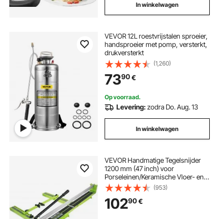
In winkelwagen
groente snijmachine handmatig
VEVOR 12L roestvrijstalen sproeier,
handsproeier met pomp, versterkt,
drukversterkt
(1,260)
73
90
€
Op voorraad.
Levering:
zodra Do. Aug. 13
In winkelwagen
VEVOR Handmatige Tegelsnijder
1200 mm (47 inch) voor
Porseleinen/Keramische Vloer- en
Wandtegels – Incl. Lasergeleider &
(953)
Extra Snijwiel
102
90
€