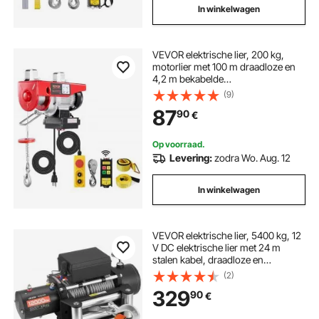
In winkelwagen
VEVOR elektrische lier, 200 kg,
motorlier met 100 m draadloze en
4,2 m bekabelde
afstandsbediening, 12 m hefhoogte
(9)
met enkele kabel, enkele/dubbele
87
90
€
hijsbanden, hijsgereedschap voor
garage, magazijn, fabriek
Op voorraad.
Levering:
zodra Wo. Aug. 12
In winkelwagen
VEVOR elektrische lier, 5400 kg, 12
V DC elektrische lier met 24 m
stalen kabel, draadloze en
bekabelde afstandsbediening, IP55
(2)
off-road lier voor het slepen van
329
90
€
SUV's, jeeps, aanhangers, boten en
SUV's