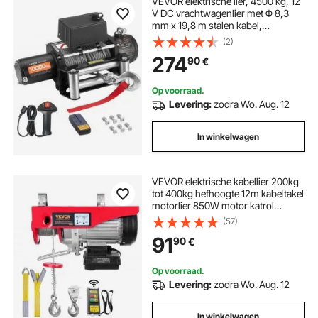
VEVOR elektrische lier, 4500 kg, 12
V DC vrachtwagenlier met Φ 8,3
mm x 19,8 m stalen kabel,
draadloze en bekabelde
(2)
afstandsbediening, IP55 voor het
274
90
€
slepen van SUV's, Jeeps,
aanhangers, boten en
terreinwagens
Op voorraad.
Levering:
zodra Wo. Aug. 12
In winkelwagen
VEVOR elektrische kabellier 200kg
tot 400kg hefhoogte 12m kabeltakel
motorlier 850W motor katrol
10m/min hefsnelheid takel met
(57)
draadloze afstandsbediening
91
90
€
kabeltakel kettingtakel
Op voorraad.
Levering:
zodra Wo. Aug. 12
In winkelwagen