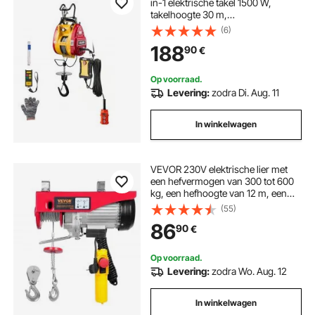
in-1 elektrische takel 1500 W,
takelhoogte 30 m,
kabeltreksnelheid 18,9 m/min, met
(6)
bedrade en draadloze
188
90
€
afstandsbediening voor fabriek,
magazijn en garage
Op voorraad.
Levering:
zodra Di. Aug. 11
In winkelwagen
VEVOR 230V elektrische lier met
een hefvermogen van 300 tot 600
kg, een hefhoogte van 12 m, een
kabeltakel met motor van 1150 W en
(55)
een hefsnelheid van 10 m/min. Deze
86
90
€
lier is voorzien van een kabel en een
afstandsbediening.
Op voorraad.
Levering:
zodra Wo. Aug. 12
In winkelwagen