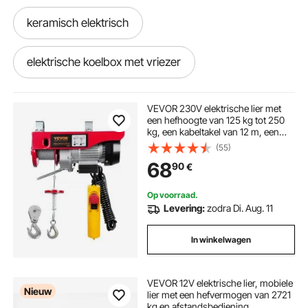
keramisch elektrisch
elektrische koelbox met vriezer
elektrisch tanken
elektrische behuizingen
VEVOR 230V elektrische lier met
een hefhoogte van 125 kg tot 250
kg, een kabeltakel van 12 m, een
Elektrische behuizing
elektrische tanken
motor van 510 W en een
(55)
hefsnelheid van 10 m/min. De lier is
68
90
€
voorzien van een bedrade
afstandsbediening en een
elektrische krik en slagmoersleutel
kettingtakel.
Op voorraad.
Levering:
zodra Di. Aug. 11
elektrische tank
elektrische behuizing
In winkelwagen
elektrisch medisch bed
elektrische stoof
VEVOR 12V elektrische lier, mobiele
Nieuw
lier met een hefvermogen van 2721
elektrische kettingzaag telescopisch
kg en afstandsbediening,