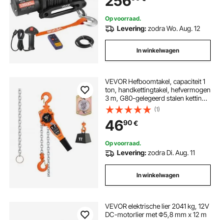
256
Op voorraad.
Levering:
zodra Wo. Aug. 12
In winkelwagen
VEVOR Hefboomtakel, capaciteit 1
ton, handkettingtakel, hefvermogen
3 m, G80-gelegeerd stalen ketting
met mechanische dubbele palrem,
(1)
rateltakel met 360° draaibare
46
90
€
haken, takel voor magazijn, bouw
en garage
Op voorraad.
Levering:
zodra Di. Aug. 11
In winkelwagen
VEVOR elektrische lier 2041 kg, 12V
DC-motorlier met Φ5,8 mm x 12 m