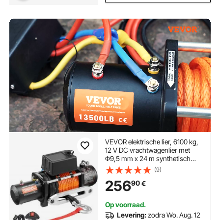
VEVOR elektrische lier, 6100 kg,
12 V DC vrachtwagenlier met
Φ9,5 mm x 24 m synthetisch
touw, draadloze en bekabelde
(9)
afstandsbediening, voor het
256
90
€
slepen van SUV's, jeeps,
aanhangwagens en boten
Op voorraad.
Levering:
zodra Wo. Aug. 12