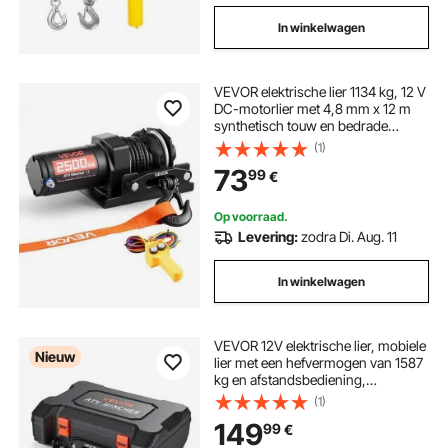
In winkelwagen
VEVOR elektrische lier 1134 kg, 12 V
DC-motorlier met 4,8 mm x 12 m
synthetisch touw en bedrade
afstandsbediening, IP55, aluminium
(1)
behuizing, elektrische lier voor het
73
99
€
slepen van ATV's, zwart
Op voorraad.
Levering:
zodra Di. Aug. 11
In winkelwagen
VEVOR 12V elektrische lier, mobiele
Nieuw
lier met een hefvermogen van 1587
kg en afstandsbediening,
draagbare motorlier met
(1)
synthetisch touw, touwgeleider,
149
99
€
sluitinghaak, spanband, draagtas,
elektrische lier voor ATV UTV