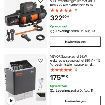
V DC vrachtwagenlier met Φ8,9
mm x 27,4 m synthetisch touw,
draadloze en bekabelde
(4)
afstandsbediening, IP67, voor het
322
90
€
slepen van SUV's, jeeps,
aanhangwagens en boten
Op voorraad.
Levering:
zodra Do. Aug. 13
In winkelwagen
VEVOR Saunakachel 9 kW,
elektrische saunakachel 380 V - 415
V, roestvrijstalen saunakachel,
elektrische saunakachel met 2
(4)
standen (temperatuur, tijd), met
175
90
€
externe bedieningseenheid en 3M
temperatuursensor (saunastenen
niet inbegrepen)
Op voorraad.
Levering:
zodra Di. Aug. 11
In winkelwagen