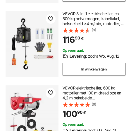
VEVOR 3-in-1 elektrische lier, ca.
500 kg hefvermogen, kabeltakel,
hefsnelheid ≥4 m/min, motorlier, 7
m hefhoogte, 1500 W kabeltakel, 3
(9)
bedieningsmodi:
116
90
€
handmatig/bedraad/draadloos
Op voorraad.
Levering:
zodra Wo. Aug. 12
In winkelwagen
VEVOR elektrische lier, 600 kg,
motorlier met 100 m draadloze en
4,2 m bekabelde
afstandsbediening, 12 m hefhoogte
(9)
met enkele kabel, enkele/dubbele
100
90
€
hijsbanden, hijsgereedschap voor
garage, magazijn, fabriek
Op voorraad.
Levering:
zodra Di. Aug. 11