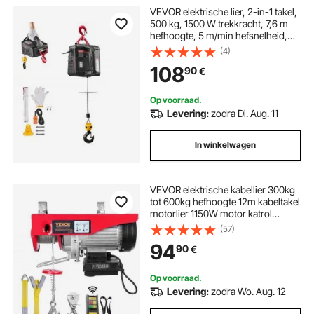
VEVOR elektrische lier, 2-in-1 takel,
500 kg, 1500 W trekkracht, 7,6 m
hefhoogte, 5 m/min hefsnelheid,
met handmatige en bedrade
(4)
afstandsbediening voor fabriek,
108
90
€
magazijn en garage
Op voorraad.
Levering:
zodra Di. Aug. 11
In winkelwagen
VEVOR elektrische kabellier 300kg
tot 600kg hefhoogte 12m kabeltakel
motorlier 1150W motor katrol
10m/min hefsnelheid takel met
(57)
draadloze afstandsbediening
94
90
€
kabeltakel kettingtakel
Op voorraad.
Levering:
zodra Wo. Aug. 12