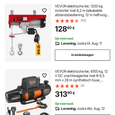
VEVOR elektrische lier, 1200 kg
motorlier met 4,2 m bekabelde
afstandsbediening, 12 m hefhoogte
met enkele kabel, enkele/dubbele
(55)
lussen, noodstop, hijsgereedschap
128
90
€
voor garage, magazijn, fabriek
Op voorraad.
Levering:
zodra Di. Aug. 11
In winkelwagen
VEVOR elektrische lier, 6100 kg, 12
V DC vrachtwagenlier met Φ 9,5
mm x 28 m synthetisch touw,
draadloze en bekabelde
(4)
afstandsbediening, IP67 voor het
313
90
€
slepen van SUV's, jeeps,
aanhangwagens en boten
Op voorraad.
Levering:
zodra Wo. Aug. 12