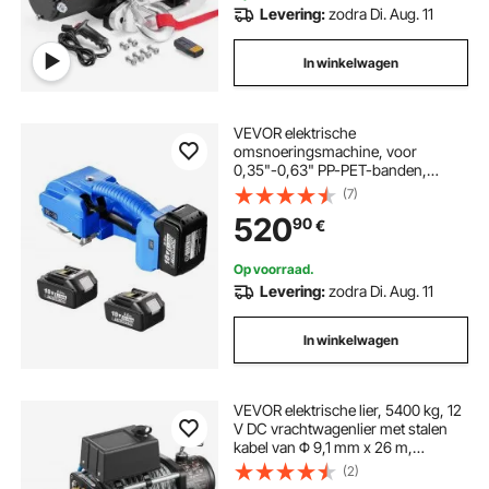
jeeps, aanhangwagens en boten
Levering:
zodra Di. Aug. 11
In winkelwagen
VEVOR elektrische
omsnoeringsmachine, voor
0,35"-0,63" PP-PET-banden,
draagbare elektrische
(7)
omsnoeringsmachine met digitaal
520
90
€
display, 2 x 5000 mAh op batterijen
werkend automatisch
omsnoeringsapparaat voor het
Op voorraad.
verpakken van kartonnen pallets
Levering:
zodra Di. Aug. 11
In winkelwagen
VEVOR elektrische lier, 5400 kg, 12
V DC vrachtwagenlier met stalen
kabel van Φ 9,1 mm x 26 m,
draadloze en bedrade
(2)
afstandsbediening, geschikt voor