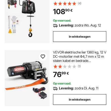
hefhoogte 7,6 m, hefsnelheid 5
(4)
m/min, met handmatige en
108
90
€
draadloze afstandsbediening voor
fabriek, magazijn en garage.
Op voorraad.
Levering:
zodra Wo. Aug. 12
In winkelwagen
VEVOR elektrische lier 1360 kg, 12 V
DC-motorlier met Φ4,7 mm x 12 m
stalen kabel en bedrade
afstandsbediening, IP55, aluminium
(1)
behuizing, elektrische lier voor het
76
99
€
slepen van ATV's, zwart
Op voorraad.
Levering:
zodra Di. Aug. 11
In winkelwagen