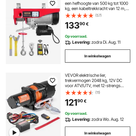
een hefhoogte van 500 kg tot 1000
kg, een kabeltrekkracht van 12 m,
een motor van 1600 W en een
(57)
hijssnelheid van 10 m/min. De lier
133
90
€
wordt geleverd met een draadloze
afstandsbediening en is geschikt
voor kabel- en kettingtakels.
Op voorraad.
Levering:
zodra Di. Aug. 11
In winkelwagen
VEVOR elektrische lier,
trekvermogen 2048 kg, 12V DC
voor ATV/UTV, met 12-strengs
synthetisch touw (Φ1/4 inch x 39 ft),
(11)
aluminium kabelgeleider,
121
90
€
afstandsbedieningen, IP55
waterbestendigheid
Op voorraad.
Levering:
zodra Wo. Aug. 12
In winkelwagen