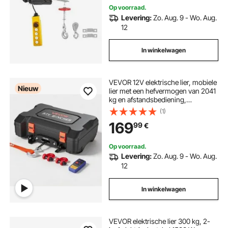
Op voorraad.
Levering:
Zo. Aug. 9 - Wo. Aug.
12
In winkelwagen
VEVOR 12V elektrische lier, mobiele
Nieuw
lier met een hefvermogen van 2041
kg en afstandsbediening,
draagbare motorlier met
(1)
synthetisch touw, touwgeleider,
169
99
€
sluitinghaak, spanband en
draagtas, elektrische lier voor ATV,
UTV en offroadvoertuigen.
Op voorraad.
Levering:
Zo. Aug. 9 - Wo. Aug.
12
In winkelwagen
VEVOR elektrische lier 300 kg, 2-