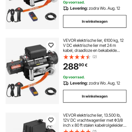
Op voorraad.
Levering:
zodra Wo. Aug. 12
In winkelwagen
VEVOR elektrische lier, 6100 kg, 12
V DC elektrische lier met 24 m
kabel, draadloze en bekabelde
afstandsbediening, IP55 off-road
(2)
lier voor het slepen van SUV's,
288
90
€
jeeps, aanhangwagens, boten en
terreinwagens
Op voorraad.
Levering:
zodra Wo. Aug. 12
In winkelwagen
VEVOR elektrische lier, 13.500 lb,
12V DC vrachtwagenlier met Φ3/8
inch x 80 ft stalen kabelrolgeleider,
draadloze en bekabelde
(7)