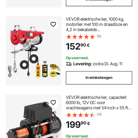
VEVOR elektrische lier, 1000 kg,
motorlier met 100 m draadloze en
4,2 m bekabelde
afstandsbediening, 12 m hefhoogte
(9)
met enkele kabel, enkele/dubbele
152
90
€
hijsbanden, hijswerktuigen voor
garage, magazijn, fabriek
Op voorraad.
Levering:
zodra Di. Aug. 11
In winkelwagen
VEVOR elektrische lier, capaciteit
6000 lb, 12V DC voor
vrachtwagens met 1/4 inch x 55 ft
synthetisch touw, aluminium
(11)
kabelgeleider, twee
199
90
€
afstandsbedieningsopties, IP55
waterbestendigheid, ideaal voor het
slepen van SUV's, vrachtwagens,
Op voorraad.