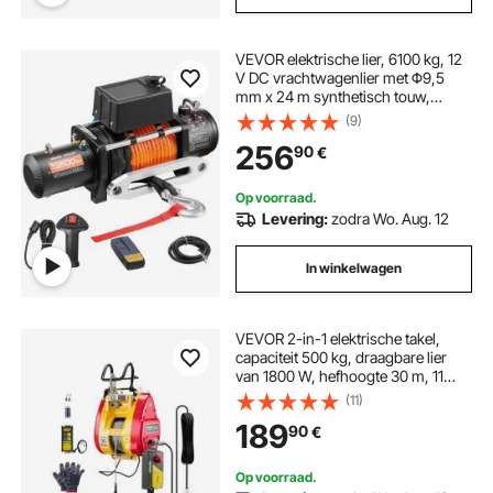
VEVOR elektrische lier, 6100 kg, 12
V DC vrachtwagenlier met Φ9,5
mm x 24 m synthetisch touw,
draadloze en bekabelde
(9)
afstandsbediening, voor het slepen
256
90
€
van SUV's, jeeps, aanhangwagens
en boten
Op voorraad.
Levering:
zodra Wo. Aug. 12
In winkelwagen
VEVOR 2-in-1 elektrische takel,
capaciteit 500 kg, draagbare lier
van 1800 W, hefhoogte 30 m, 11
m/min met bekabelde en draadloze
(11)
afstandsbediening, voor garage,
189
90
€
magazijn, fabriek, hef- en
sleepwerkzaamheden
Op voorraad.