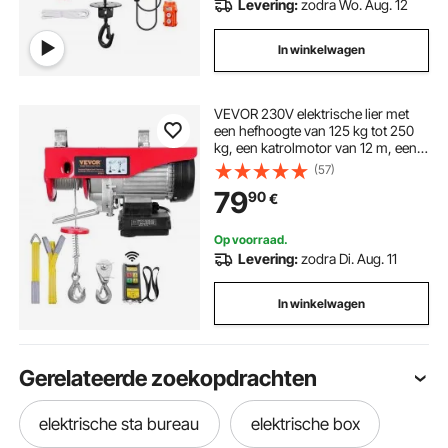
Levering:
zodra Wo. Aug. 12
In winkelwagen
VEVOR 230V elektrische lier met
een hefhoogte van 125 kg tot 250
kg, een katrolmotor van 12 m, een
hefsnelheid van 10 m/min en een
(57)
takel met draadloze
79
90
€
afstandsbediening.
Op voorraad.
Levering:
zodra Di. Aug. 11
In winkelwagen
Gerelateerde zoekopdrachten
elektrische sta bureau
elektrische box