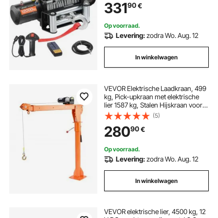
331
90
€
het slepen van SUV's, jeeps,
trailers, boten en terreinwagens.
Op voorraad.
Levering:
zodra Wo. Aug. 12
In winkelwagen
VEVOR Elektrische Laadkraan, 499
kg, Pick-upkraan met elektrische
lier 1587 kg, Stalen Hijskraan voor
Pick-uptrucks, 360° Draaibaar, voor
(5)
het Hijsen van Goederen op
280
90
€
Bouwplaatsen of in de Fabriek
Op voorraad.
Levering:
zodra Wo. Aug. 12
In winkelwagen
VEVOR elektrische lier, 4500 kg, 12