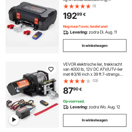
draagbare motorlier met
(1)
synthetisch touw, touwgeleider,
telescopische elektrische kettingzaag
192
99
€
sluitinghaak, spanband en
draagtas, elektrische lier voor ATV,
UTV en offroadvoertuigen.
Nog maar1 over, bestel snel
Levering:
zodra Di. Aug. 11
In winkelwagen
VEVOR elektrische lier, trekkracht
van 4000 lb, 12V DC ATV/UTV-lier
met Φ3/16 inch x 39 ft 7-strengs
stalen kabelgeleider, draadloze en
(13)
bekabelde afstandsbediening, IP55
87
90
€
waterdicht voor UTV ATV-slepen
Op voorraad.
Levering:
zodra Wo. Aug. 12
In winkelwagen