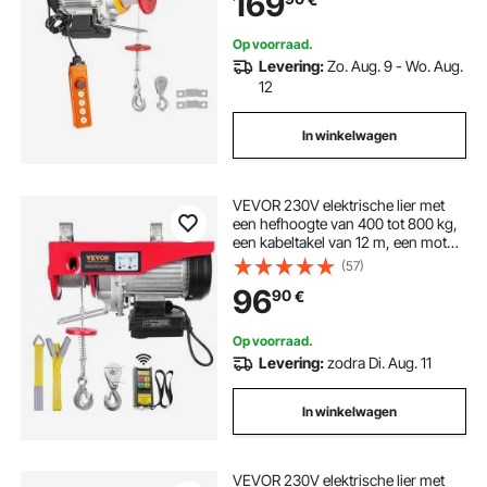
169
Fabrieken Magazijnen Bouw
Op voorraad.
Levering:
Zo. Aug. 9 - Wo. Aug.
12
In winkelwagen
VEVOR 230V elektrische lier met
een hefhoogte van 400 tot 800 kg,
een kabeltakel van 12 m, een motor
van 1450 W en een hefsnelheid van
(57)
10 m/min. De lier is voorzien van
96
90
€
een draadloze afstandsbediening
en een kabeltakel met ketting.
Op voorraad.
Levering:
zodra Di. Aug. 11
In winkelwagen
VEVOR 230V elektrische lier met