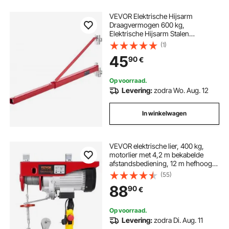
VEVOR Elektrische Hijsarm
Draagvermogen 600 kg,
Elektrische Hijsarm Stalen
Hijsframe 180° Draaibare Steiger
(1)
Hijsarm Lier Hijsarm voor Hijsen
45
90
€
Werkplaats Garage
Op voorraad.
Levering:
zodra Wo. Aug. 12
In winkelwagen
VEVOR elektrische lier, 400 kg,
motorlier met 4,2 m bekabelde
afstandsbediening, 12 m hefhoogte
met enkele kabel, enkele/dubbele
(55)
lussen, noodstop, hijsgereedschap
88
90
€
voor garage, magazijn, fabriek
Op voorraad.
Levering:
zodra Di. Aug. 11