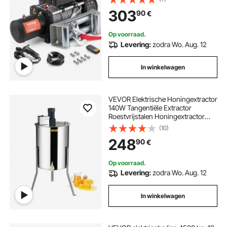
afstandsbediening, IP55 waterdicht
303
90
€
voor het slepen van SUV's, jeeps,
vrachtwagens, aanhangwagens en
boten
Op voorraad.
Levering:
zodra Wo. Aug. 12
In winkelwagen
VEVOR Elektrische Honingextractor
140W Tangentiële Extractor
Roestvrijstalen Honingextractor
met 4/8 Frame, 45mm Honingklep,
(10)
1300RPM Elektrische
248
90
€
Honingextractor, 48x16/23cm
Honingraatformaat,
Imkeraccessoires
Op voorraad.
Levering:
zodra Wo. Aug. 12
In winkelwagen