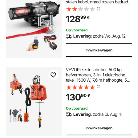
stalen kabel, draadloze en bedrade
afstandsbediening, IP55,
(1)
elektrische lier voor het slepen van
128
99
€
ATV's, UTV's en terreinwagens.
Op voorraad.
Levering:
zodra Wo. Aug. 12
In winkelwagen
VEVOR elektrische lier, 500 kg
hefvermogen, 3-in-1 elektrische
takel, 1500 W, 7,6 m hefhoogte, 5
m/min, met handmatige, bedrade
(1)
en draadloze afstandsbediening
130
90
€
voor fabriek, magazijn en garage
Op voorraad.
Levering:
zodra Di. Aug. 11
In winkelwagen