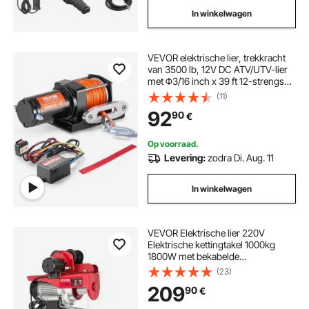
In winkelwagen
VEVOR elektrische lier, trekkracht
van 3500 lb, 12V DC ATV/UTV-lier
met Φ3/16 inch x 39 ft 12-strengs
synthetisch touw, aluminium
(11)
kabelgeleider, bekabelde
92
90
€
afstandsbediening, IP55 waterdicht
voor het slepen van UTV's, ATV's
en boten
Op voorraad.
Levering:
zodra Di. Aug. 11
In winkelwagen
VEVOR Elektrische lier 220V
Elektrische kettingtakel 1000kg
1800W met bekabelde
afstandsbediening 1,4m elektrische
(23)
lier voor werkplaats, garage,
209
90
€
magazijn, industrie, heffen van
zware lasten