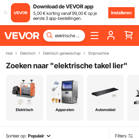
Download de VEVOR app
Installeren
5
,00
€
korting vanaf
99
,00
€
op je
eerste 3 app-bestellingen.
Huis
Elektrisch
Elektrisch gereedschap
Stripmachine
Zoeken naar "
elektrische takel lier
"
Elektrisch
Apparaten
Automobiel
Sorteer op:
Populair
Filters