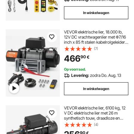
In winkelwagen
VEVOR elektrische lier, 18.000 lb,
12V DC vrachtwagenlier met Φ7/16
inch x 85 ft stalen kabelrolgeleider,
draadloze en bekabelde
(7)
afstandsbediening, IP55 waterdicht
466
90
€
voor het slepen van SUV's, jeeps,
vrachtwagens, aanhangwagens en
boten
Op voorraad.
Levering:
zodra Do. Aug. 13
In winkelwagen
VEVOR elektrische lier, 6100 kg, 12
V DC elektrische lier met 26 m
synthetisch touw, draadloze en
bekabelde afstandsbediening, IP55,
(4)
voor het slepen van terreinwagens,
90
€
jeeps, aanhangwagens en boten