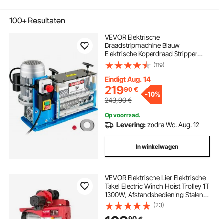
100+
Resultaten
VEVOR Elektrische
Draadstripmachine Blauw
Elektrische Koperdraad Stripper
1,5-38 mm Automatische
(119)
Elektrische Draadstripmachine
Gemaakt van Aluminium, Acryl en
Eindigt Aug. 14
Koperdraad met 370 W
219
90
€
-
10%
Hogesnelheidsmotor
243,90
€
Op voorraad.
Levering:
zodra Wo. Aug. 12
In winkelwagen
VEVOR Elektrische Lier Elektrische
Takel Electric Winch Hoist Trolley 1T
1300W, Afstandsbediening Stalen
Veilige Sterke Takel, Kabeltakel
(23)
Elektrische Staaldraadtakel voor
90
€