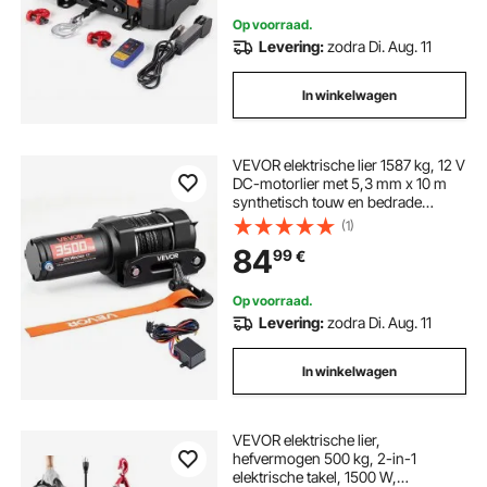
offroad
Op voorraad.
Levering:
zodra Di. Aug. 11
In winkelwagen
VEVOR elektrische lier 1587 kg, 12 V
DC-motorlier met 5,3 mm x 10 m
synthetisch touw en bedrade
afstandsbediening, IP55, aluminium
(1)
behuizing, elektrische lier voor het
84
99
€
slepen van ATV's, zwart
Op voorraad.
Levering:
zodra Di. Aug. 11
In winkelwagen
VEVOR elektrische lier,
hefvermogen 500 kg, 2-in-1
elektrische takel, 1500 W,