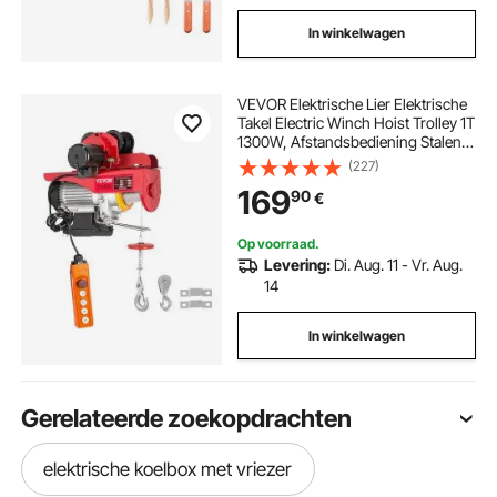
In winkelwagen
VEVOR Elektrische Lier Elektrische
Takel Electric Winch Hoist Trolley 1T
1300W, Afstandsbediening Stalen
Veilige Sterke Takel, Kabeltakel
(227)
Elektrische Staaldraadtakel voor
169
90
€
Fabrieken Magazijnen Bouw
Op voorraad.
Levering:
Di. Aug. 11 - Vr. Aug.
14
In winkelwagen
Gerelateerde zoekopdrachten
elektrische koelbox met vriezer