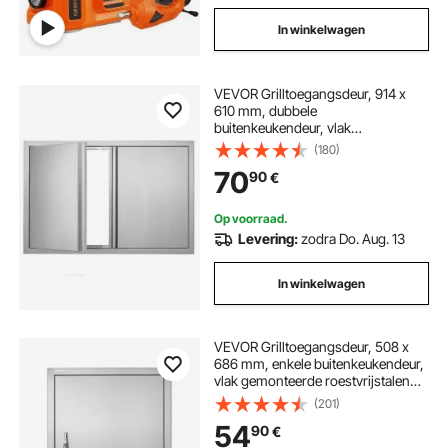
In winkelwagen
VEVOR Grilltoegangsdeur, 914 x
610 mm, dubbele
buitenkeukendeur, vlak
gemonteerde roestvrijstalen deur,
(180)
verticale wanddeur met intrekbare
70
90
€
handgrepen, voor grill-eiland,
grillstation, buitenkast
Op voorraad.
Levering:
zodra Do. Aug. 13
In winkelwagen
VEVOR Grilltoegangsdeur, 508 x
686 mm, enkele buitenkeukendeur,
vlak gemonteerde roestvrijstalen
deur, verticale wanddeur met
(201)
handgreep, voor grill-eiland,
54
90
€
grillstation, buitenkast