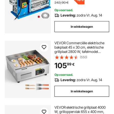
Hogesnelheidsmotor
243,90
€
Op voorraad.
Levering:
zodra Vr. Aug. 14
In winkelwagen
VEVOR Commerciële elektrische
bakplaat 45 x 30 cm, elektrische
grillplaat 2800 W, tafelmodel
grillplaat 50–300 °C met 2 spatels,
(550)
2 borstels en 4 voetjes, bakplaat
105
99
€
voor steaks en pannenkoeken
Op voorraad.
Levering:
zodra Vr. Aug. 14
In winkelwagen
VEVOR elektrische grillplaat 4000
W, grilloppervlak 655 x 400 mm,