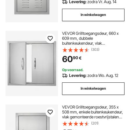
Levering:
zodra Vr. Aug. 14
In winkelwagen
VEVOR Grilltoegangsdeur, 660 x
609 mm, dubbele
buitenkeukendeur, vlak
gemonteerde roestvrijstalen deur,
(303)
verticale wanddeur met
60
90
€
handgrepen, voor grill-eiland,
grillstation, buitenkast
Op voorraad.
Levering:
zodra Wo. Aug. 12
In winkelwagen
VEVOR Grilltoegangsdeur, 355 x
508 mm, enkele buitenkeukendeur,
vlak gemonteerde roestvrijstalen
deur, verticale wanddeur met
(201)
handgreep, voor grill-eiland,