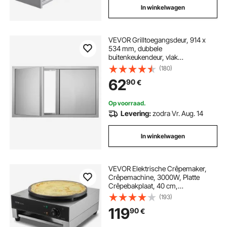
In winkelwagen
VEVOR Grilltoegangsdeur, 914 x
534 mm, dubbele
buitenkeukendeur, vlak
gemonteerde roestvrijstalen deur,
(180)
verticale wanddeur met intrekbare
62
90
€
handgrepen, voor grill-eiland,
grillstation, buitenkast
Op voorraad.
Levering:
zodra Vr. Aug. 14
In winkelwagen
VEVOR Elektrische Crêpemaker,
Crêpemachine, 3000W, Platte
Crêpebakplaat, 40 cm,
Antiaanbakpan, Roestvrijstalen
(193)
Pannenkoekenmaker, Ronde
119
90
€
Ontbijtgranenpannenkoekenmaker,
Temperatuurregeling