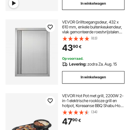
In winkelwagen
VEVOR Grilltoegangsdeur, 432 x
610 mm, enkele buitenkeukendeur,
vlak gemonteerde roestvrijstalen
deur, verticale wanddeur met
(63)
intrekbare handgreep, voor grill-
43
90
€
eiland, grillstation, buitenkast
Op voorraad.
Levering:
zodra Za. Aug. 15
In winkelwagen
VEVOR Hot Pot met grill, 2200W 2-
in-1 elektrische rookloze grill en
hotpot, Koreaanse BBQ Shabu Hot
Pot met aparte dubbele
(34)
temperatuurregeling en
47
90
€
antiaanbakpannen