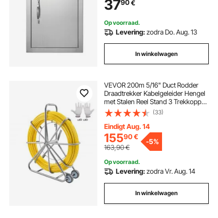
37
90
€
grillstation, buitenkast
Op voorraad.
Levering:
zodra Do. Aug. 13
In winkelwagen
VEVOR 200m 5/16" Duct Rodder
Draadtrekker Kabelgeleider Hengel
met Stalen Reel Stand 3 Trekkoppen
Visgereedschap voor Muren en
(33)
Elektrische Draden Niet-geleidend
Eindigt Aug. 14
155
90
€
-
5%
163,90
€
Op voorraad.
Levering:
zodra Vr. Aug. 14
In winkelwagen