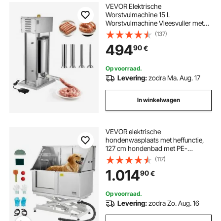
VEVOR Elektrische
Worstvulmachine 15 L
Worstvulmachine Vleesvuller met
traploze snelheidsregeling en
(137)
pedaal, Robuuste roestvrijstalen
494
90
€
vuller met 4 worstvulbuizen,
Vleesvulling
Op voorraad.
Levering:
zodra Ma. Aug. 17
In winkelwagen
VEVOR elektrische
hondenwasplaats met heffunctie,
127 cm hondenbad met PE-
waterfilterplaat, kraan en
(117)
douchekop, hondenbad,
1.014
90
€
multifunctionele wasbak (deur links)
Op voorraad.
Levering:
zodra Zo. Aug. 16