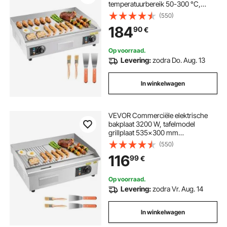
temperatuurbereik 50-300 °C,
roestvrijstalen gastrogrillplaat
(550)
(behuizing), tafelmodel grillplaat
184
90
€
met 2 spatels, 2 borstels en 4
voetjes voor steaks en barbecue.
Stekker niet inbegrepen.
Op voorraad.
Levering:
zodra Do. Aug. 13
In winkelwagen
VEVOR Commerciële elektrische
bakplaat 3200 W, tafelmodel
grillplaat 535x300 mm
grilloppervlak, elektrische grill, half
(550)
geribbeld, half glad, met 2 spatels,
116
99
€
2 borstels en voetjes, voor steaks
en pannenkoeken.
Op voorraad.
Levering:
zodra Vr. Aug. 14
In winkelwagen