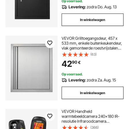
Op voorraad.
Levering:
zodra Do. Aug. 13
In winkelwagen
VEVOR Grilltoegangsdeur, 457 x
533 mm, enkele buitenkeukendeur,
vlak gemonteerde roestvrijstalen
deur, verticale wanddeur met
(63)
intrekbare handgreep, voor grill-
42
90
€
eiland, grillstation, buitenkast
Op voorraad.
Levering:
zodra Za. Aug. 15
In winkelwagen
VEVOR Handheld
warmtebeeldcamera 240x180 IR-
resolutie Infraroodcamera
Thermometer 40mK
(366)