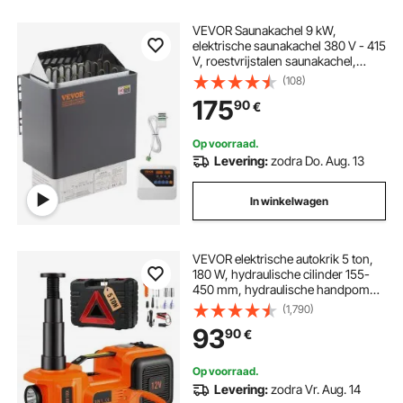
VEVOR Saunakachel 9 kW,
elektrische saunakachel 380 V - 415
V, roestvrijstalen saunakachel,
elektrische saunakachel met 2
(108)
standen (temperatuur, tijd), met
175
90
€
externe bedieningseenheid en 3M
temperatuursensor (saunastenen
niet inbegrepen)
Op voorraad.
Levering:
zodra Do. Aug. 13
In winkelwagen
VEVOR elektrische autokrik 5 ton,
180 W, hydraulische cilinder 155-
450 mm, hydraulische handpomp
autokrik met slagmoersleutel,
(1,790)
gereedschapskist en stroomkabel
93
90
€
voor auto's en SUV's
Op voorraad.
Levering:
zodra Vr. Aug. 14