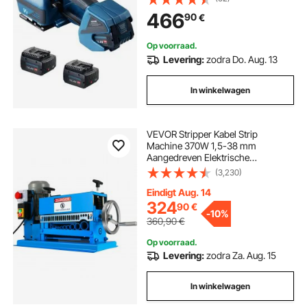
omsnoeringsmachine met digitaal
466
90
€
display, 2 x 4000 mAh op batterijen
werkend automatisch
omsnoeringsapparaat voor het
Op voorraad.
verpakken van kartonnen pallets
Levering:
zodra Do. Aug. 13
In winkelwagen
VEVOR Stripper Kabel Strip
Machine 370W 1,5-38 mm
Aangedreven Elektrische
Draadstripmachine 10 Bladen 10
(3,230)
Kanalen Industrieel Verstelbaar
Eindigt Aug. 14
324
90
€
-
10%
360,90
€
Op voorraad.
Levering:
zodra Za. Aug. 15
In winkelwagen