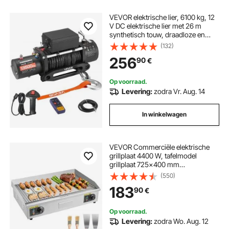
VEVOR elektrische lier, 6100 kg, 12
V DC elektrische lier met 26 m
synthetisch touw, draadloze en
bekabelde afstandsbediening, IP55,
(132)
voor het slepen van terreinwagens,
256
90
€
jeeps, aanhangwagens en boten
Op voorraad.
Levering:
zodra Vr. Aug. 14
In winkelwagen
VEVOR Commerciële elektrische
grillplaat 4400 W, tafelmodel
grillplaat 725x400 mm
grilloppervlak, 50–300 °C,
(550)
elektrische grill, half geribbeld, half
183
90
€
glad, met 2 spatels en 2 borstels,
voor steaks en barbecue, zonder
stekker.
Op voorraad.
Levering:
zodra Wo. Aug. 12