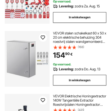
Op voorraad.
risico's in de industrie en bij
Levering:
zodra Za. Aug. 15
machines.
In winkelwagen
VEVOR stalen schakelkast 60 x 50 x
20 cm elektrische behuizing 304
roestvrij stalen wandgemonteerde
behuizing voor elektrische en
(168)
elektronische apparatuur
154
90
€
buitenshuis IP66 waterdicht
Op voorraad.
Levering:
zodra Do. Aug. 13
In winkelwagen
VEVOR Elektrische Honingextractor
140W Tangentiële Extractor
Roestvrijstalen Honingextractor
met 4/8 Frame, 45mm Honingklep,
(431)