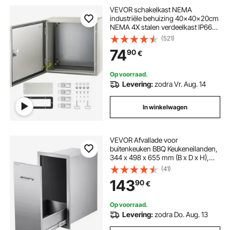
VEVOR schakelkast NEMA
industriële behuizing 40x40x20cm
NEMA 4X stalen verdeelkast IP66
waterdicht en stofdicht elektrische
(521)
aansluitdoos voor buiten/binnen
74
90
€
met montageplaat
Op voorraad.
Levering:
zodra Vr. Aug. 14
In winkelwagen
VEVOR Afvallade voor
buitenkeuken BBQ Keukeneilanden,
344 x 498 x 655 mm (B x D x H),
Opbergruimte voor binnen,
(41)
Multifunctionele roestvrijstalen
143
90
€
keukenladen voor
propaangasflessen, Max. 25 kg
(Geen afvalbakken)
Op voorraad.
Levering:
zodra Do. Aug. 13