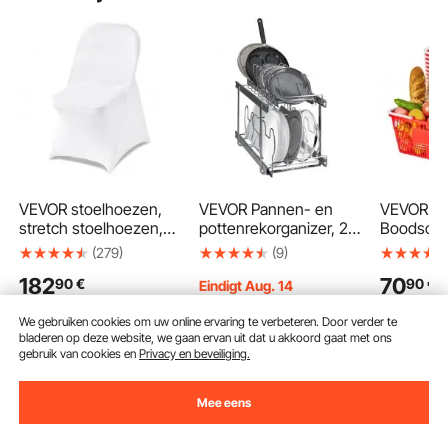
VEVOR stoelhoezen,
VEVOR Pannen- en
VEVOR
stretch stoelhoezen,
pottenrekorganizer, 2-
Boodsch
150 stuks, wasbare en
laags uitbreidbare
12 stuks, 
(279)
(9)
afneembare
dekselhouder onder
kunststo
182
70
90
€
90
€
stoelhoezen van
kast, 12 inch breed
met hand
Eindigt Aug. 14
polyester-spandex
universel
32
90
€
-
18%
voor bruiloften en
draagver
We gebruiken cookies om uw online ervaring te verbeteren. Door verder te
39
,90
€
bladeren op deze website, we gaan ervan uit dat u akkoord gaat met ons
diners, geschikt voor
9,07 kg, 
gebruik van cookies en
Privacy en beveiliging.
klapstoelen (45 x 46 x
voor leve
77 cm), wit
detailhand
In winkelwagen
In winkelwagen
In w
supermar
Mee eens
thuisgebr