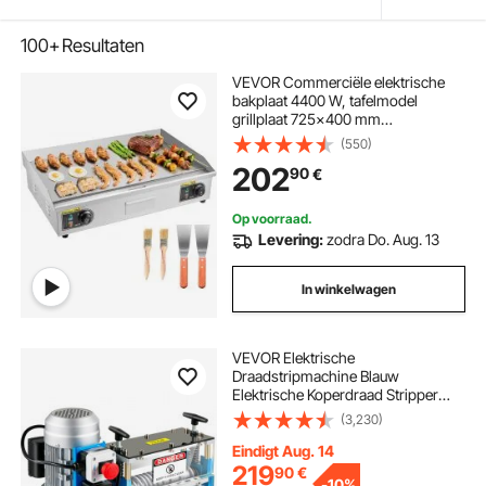
100+
Resultaten
VEVOR Commerciële elektrische
bakplaat 4400 W, tafelmodel
grillplaat 725x400 mm
grilloppervlak, 50–300 °C
(550)
elektrische grill met 2 spatels, 2
202
90
€
borstels en 4 voetjes, voor steaks,
pannenkoeken, pizza, zonder
stekker
Op voorraad.
Levering:
zodra Do. Aug. 13
In winkelwagen
VEVOR Elektrische
Draadstripmachine Blauw
Elektrische Koperdraad Stripper
1,5-38 mm Automatische
(3,230)
Elektrische Draadstripmachine
Gemaakt van Aluminium, Acryl en
Eindigt Aug. 14
Koperdraad met 370 W
219
90
€
-
10%