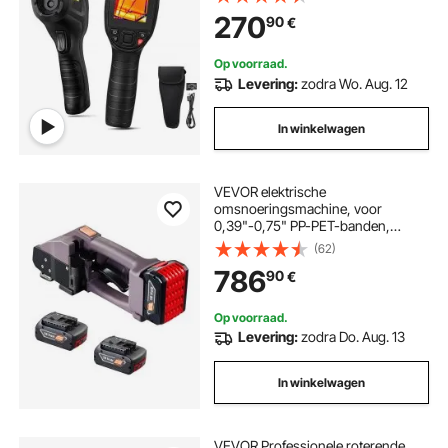
Thermografiecamera -20-550°C
270
90
€
Thermische camera Identificatie
van wilde dieren Elektrische
hotspots Ontbrekende isolatie
Op voorraad.
Levering:
zodra Wo. Aug. 12
In winkelwagen
VEVOR elektrische
omsnoeringsmachine, voor
0,39"-0,75" PP-PET-banden,
draagbare elektrische
(62)
omsnoeringsmachine met digitaal
786
90
€
display, 2 x 4000 mAh op batterijen
werkend automatisch
omsnoeringsapparaat voor het
Op voorraad.
verpakken van kartonnen pallets
Levering:
zodra Do. Aug. 13
In winkelwagen
VEVOR Professionele roterende