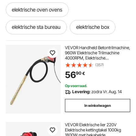
elektrische oven ovens
elektrische sta bureau
elektrische box
elektrisch tanken
trailer lier elektrisch
VEVOR Handheld Betontrilmachine,
960W Elektrische Trilmachine
4000RPM, Elektrische
Elektrische behuizing
Betontrilmachine met 2m
(357)
Schachtstang, Draagbare
56
90
€
Potloodtrilmachine voor het
Verwijderen van Luchtbellen en het
elektrische lier voor trailer
elektrische tank
Mengen van Beton
Op voorraad.
Levering:
zodra Vr. Aug. 14
elektrische tanken
elektrische behuizingen
In winkelwagen
elektrische trailer lier
elektrische behuizing
VEVOR Elektrische lier 220V
Elektrische kettingtakel 1000kg
keramisch elektrisch
1800W met bekabelde