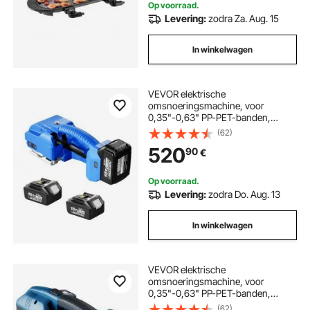
Op voorraad.
Levering:
zodra Za. Aug. 15
In winkelwagen
VEVOR elektrische
omsnoeringsmachine, voor
0,35"-0,63" PP-PET-banden,
draagbare elektrische
(62)
omsnoeringsmachine met digitaal
520
90
€
display, 2 x 5000 mAh op batterijen
werkend automatisch
omsnoeringsapparaat voor het
Op voorraad.
verpakken van kartonnen pallets
Levering:
zodra Do. Aug. 13
In winkelwagen
VEVOR elektrische
omsnoeringsmachine, voor
0,35"-0,63" PP-PET-banden,
draagbare elektrische
(62)