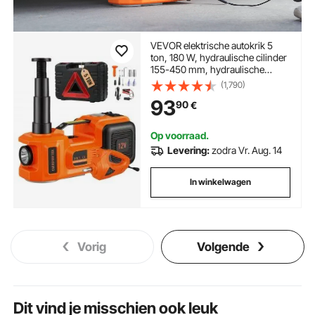
VEVOR elektrische autokrik 5
ton, 180 W, hydraulische cilinder
155-450 mm, hydraulische
handpomp autokrik met
(1,790)
slagmoersleutel,
93
90
€
gereedschapskist en
stroomkabel voor auto's en
SUV's
Op voorraad.
Levering:
zodra Vr. Aug. 14
In winkelwagen
Vorig
Volgende
Dit vind je misschien ook leuk