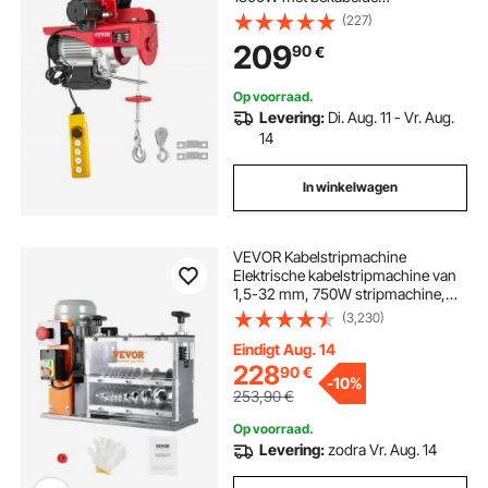
afstandsbediening 1,4m elektrische
(227)
lier voor werkplaats, garage,
elektrische krik en slagmoersleutel
209
90
€
magazijn, industrie, heffen van
zware lasten
Op voorraad.
Levering:
Di. Aug. 11 - Vr. Aug.
14
In winkelwagen
VEVOR Kabelstripmachine
Elektrische kabelstripmachine van
1,5-32 mm, 750W stripmachine,
snelheid van 30 m per minuut,
(3,230)
draadstripper, veerstalen mes van
65 Mn, ideaal voor het strippen van
Eindigt Aug. 14
koperdraad
228
90
€
-
10%
253,90
€
Op voorraad.
Levering:
zodra Vr. Aug. 14