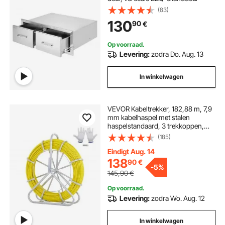
(83)
130
90
€
Op voorraad.
Levering:
zodra Do. Aug. 13
In winkelwagen
VEVOR Kabeltrekker, 182,88 m, 7,9
mm kabelhaspel met stalen
haspelstandaard, 3 trekkoppen,
visgerei voor muren en elektrische
(185)
draden, niet-geleidend
Eindigt Aug. 14
138
90
€
-
5%
145,90
€
Op voorraad.
Levering:
zodra Wo. Aug. 12
In winkelwagen