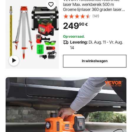
laser Max. werkbereik 500 m
Groene lijnlaser 360 graden laser
Hoogtemeter Water- en stofdicht
(141)
Buitenwerktijd 20 uur met statief en
249
90
€
liniaal Elektrisch
Op voorraad.
Levering:
Di. Aug. 11 - Vr. Aug.
14
In winkelwagen