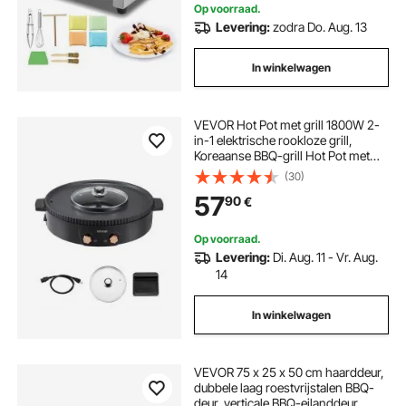
Op voorraad.
Levering:
zodra Do. Aug. 13
In winkelwagen
VEVOR Hot Pot met grill 1800W 2-
in-1 elektrische rookloze grill,
Koreaanse BBQ-grill Hot Pot met
aparte dubbele
(30)
temperatuurregeling,
57
90
€
antiaanbakpan, voor 2-8 personen
Op voorraad.
Levering:
Di. Aug. 11 - Vr. Aug.
14
In winkelwagen
VEVOR 75 x 25 x 50 cm haarddeur,
dubbele laag roestvrijstalen BBQ-
deur, verticale BBQ-eilanddeur