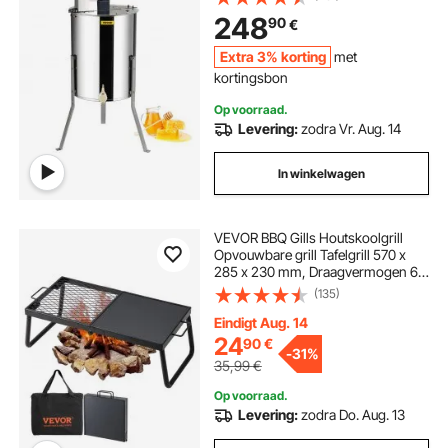
1300RPM Elektrische
248
90
€
Honingextractor, 48x16/23cm
Honingraatformaat,
Extra 3% korting
met
Imkeraccessoires
kortingsbon
Op voorraad.
Levering:
zodra Vr. Aug. 14
In winkelwagen
VEVOR BBQ Gills Houtskoolgrill
Opvouwbare grill Tafelgrill 570 x
285 x 230 mm, Draagvermogen 6
kg Draagbare reisgrill Buitengrill
(135)
Campinggrill 300 ℃, Grillrooster +
Grillplaat voor tuinfeesten,
Eindigt Aug. 14
picknicks, terras
24
90
€
-
31%
35,99
€
Op voorraad.
Levering:
zodra Do. Aug. 13