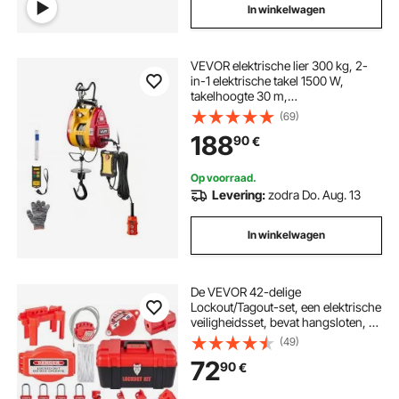
In winkelwagen
VEVOR elektrische lier 300 kg, 2-
in-1 elektrische takel 1500 W,
takelhoogte 30 m,
kabeltreksnelheid 18,9 m/min, met
(69)
bedrade en draadloze
188
90
€
afstandsbediening voor fabriek,
magazijn en garage
Op voorraad.
Levering:
zodra Do. Aug. 13
In winkelwagen
De VEVOR 42-delige
Lockout/Tagout-set, een elektrische
veiligheidsset, bevat hangsloten, 5
soorten vergrendelingen,
(49)
sluitingen, labels en kabelbinders,
72
90
€
een doos en diverse
veiligheidsgereedschappen voor
het elimineren van elektrische