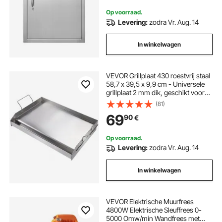
Op voorraad.
Levering:
zodra Vr. Aug. 14
In winkelwagen
VEVOR Grillplaat 430 roestvrij staal
58,7 x 39,5 x 9,9 cm - Universele
grillplaat 2 mm dik, geschikt voor
buitengebruik, BBQ-feestgrillplaat
(81)
met handvat, gasgrill voor gasgrill,
69
90
€
houtskoolgrill en elektrische
grillaccessoires
Op voorraad.
Levering:
zodra Vr. Aug. 14
In winkelwagen
VEVOR Elektrische Muurfrees
4800W Elektrische Sleuffrees 0-
5000 Omw/min Wandfrees met