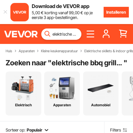
Download de VEVOR app
Installeren
5
,00
€
korting vanaf
99
,00
€
op je
eerste 3 app-bestellingen.
Huis
Apparaten
Kleine keukenapparatuur
Elektrische skillets & indoor grill
Zoeken naar "
elektrische bbq grillplaat
"
Elektrisch
Apparaten
Automobiel
Sorteer op:
Populair
Filters