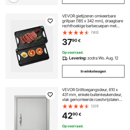
VEVOR gietijzeren omkeerbare
grillpan (185 x 342 mm), draagbare
rechthoekige barbecuepan met
handvat, kookgerei voor op het
(143)
fornuis, binnen- en buitengrill,
37
90
€
zwart
Op voorraad.
Levering:
zodra Wo. Aug. 12
In winkelwagen
VEVOR Grilltoegangsdeur, 610 x
431 mm, enkele buitenkeukendeur,
vlak gemonteerde roestvrijstalen
deur, verticale wanddeur met
(201)
handgreep, ventilatieopeningen en
42
90
€
haken, voor grill-eiland, grillstation
Op voorraad.