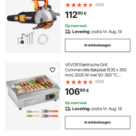
Ergonomische Handgrepen,
(505)
Verstelbare Breedte en Diepte voor
112
90
€
het Snijden van Betonnen Muren
Marmer Graniet en Staal
Op voorraad.
Levering:
zodra Vr. Aug. 14
In winkelwagen
VEVOR Elektrische Grill
Commerciële Bakplaat (535 x 300
mm) 3200 W met 50-300 °C
instelbare temperatuurregeling,
(550)
bakplaat met 2 spatels, 2 borstels
106
90
€
en 4 voetpads voor biefstuk
Op voorraad.
Levering:
zodra Vr. Aug. 14
In winkelwagen