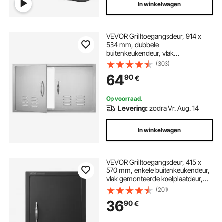
In winkelwagen
VEVOR Grilltoegangsdeur, 914 x
534 mm, dubbele
buitenkeukendeur, vlak
gemonteerde roestvrijstalen deur,
(303)
verticale wanddeur met
64
90
€
handgrepen en
ventilatieopeningen, voor grill-
eiland, grillstation, buitenkast
Op voorraad.
Levering:
zodra Vr. Aug. 14
In winkelwagen
VEVOR Grilltoegangsdeur, 415 x
570 mm, enkele buitenkeukendeur,
vlak gemonteerde koelplaatdeur,
verticale wanddeur met handgreep,
(201)
voor grill-eiland, grillstation,
36
90
€
buitenkast, zwart