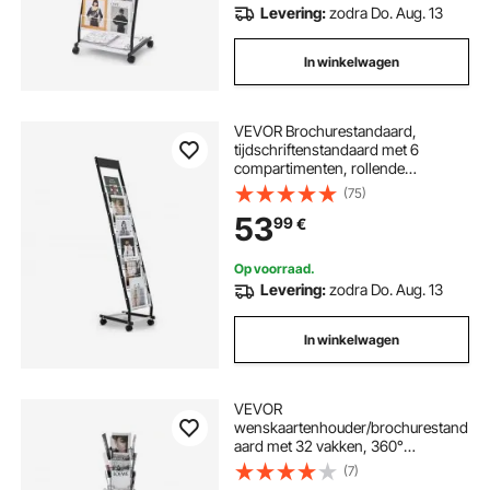
Levering:
zodra Do. Aug. 13
In winkelwagen
VEVOR Brochurestandaard,
tijdschriftenstandaard met 6
compartimenten, rollende
brochurestandaard,
(75)
catalogushouder, kantelstandaard,
53
99
€
metalen boekenstandaard,
vloerstandaard voor beurzen,
kantoorbeurzen, tentoonstellingen
Op voorraad.
Levering:
zodra Do. Aug. 13
In winkelwagen
VEVOR
wenskaartenhouder/brochurestand
aard met 32 ​​vakken, 360°
draaibaar, tijdschriftenrek met
(7)
bordhouder en 4 wielen,