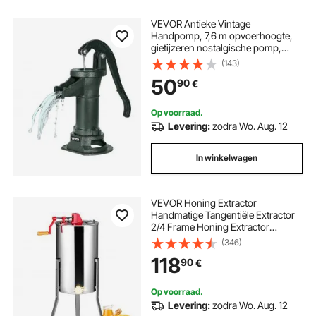
VEVOR Antieke Vintage
Handpomp, 7,6 m opvoerhoogte,
gietijzeren nostalgische pomp,
bronpomp, handpomp met 1-1/4
(143)
inch NPT-aansluiting, tuinpomp,
50
90
€
voor tuin, vijver, erf, boerderij,
groenvoorziening
Op voorraad.
Levering:
zodra Wo. Aug. 12
In winkelwagen
VEVOR Honing Extractor
Handmatige Tangentiële Extractor
2/4 Frame Honing Extractor
gemaakt van roestvrij staal
(346)
48x23cm Honingraat Grootte
118
90
€
(Diep) 48x16cm Honingraat Grootte
(Medium) 45mm Honingslot Ideaal
voor Hobby- en Professionele
Op voorraad.
Imkers
Levering:
zodra Wo. Aug. 12