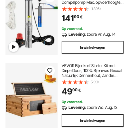
Dompelpomp Max. opvoerhoogte
89 m Dompelpomp Zandbestendig
(1,805)
<5% Max. snelheid 2850 tpm
141
90
€
Zoetwatervoorziening Irrigatie
Afvoer
Op voorraad.
Levering:
zodra Vr. Aug. 14
In winkelwagen
VEVOR Bijenkorf Starter Kit met
Diepe Doos, 100% Bijenwas Gecoat
Natuurlijk Dennenhout, Zander
Bijenkorf met 10 Frames en
(290)
Funderingen, Transparante Acryl
49
90
€
Bijenramen
Op voorraad.
Levering:
zodra Wo. Aug. 12
In winkelwagen