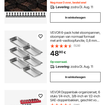
Nog maar3 over, bestel snel
Levering:
zodra Di. Aug. 11
In winkelwagen
VEVOR 6-pack hotel stoompannen,
stoompan van normaal formaat
met anti-vastloopfunctie, 0,8 mm
dikke roestvrijstalen stoompan
(528)
voor restaurants, 2,5 inch diepe
48
90
€
commerciële tafelstoompan, pan
voor het bewaren van voedsel in de
horeca, voor industrie en
Op voorraad.
wetenschap
Levering:
zodra Di. Aug. 11
In winkelwagen
VEVOR Doppenbak-organizerset, 6
stuks 1/4-inch, 3/8-inch en 1/2-inch
SAE-doppenbakken, geschikt voor
maximaal 143 standaard en diepe