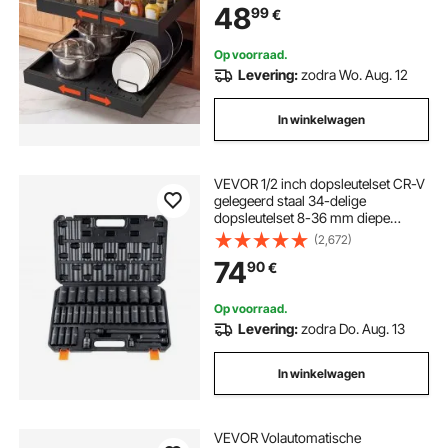
48
99
€
plakstrips, zwart
Op voorraad.
Levering:
zodra Wo. Aug. 12
In winkelwagen
VEVOR 1/2 inch dopsleutelset CR-V
gelegeerd staal 34-delige
dopsleutelset 8-36 mm diepe
doppen slagmoersleutel, HRC 42-
(2,672)
48 dopsleutel inclusief
74
90
€
gereedschapskoffer, metrische
schroefverwijderaar
Op voorraad.
Levering:
zodra Do. Aug. 13
In winkelwagen
VEVOR Volautomatische