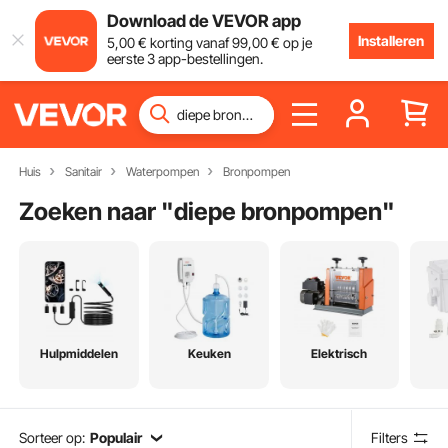
Download de VEVOR app
Installeren
5
,00
€
korting vanaf
99
,00
€
op je
eerste 3 app-bestellingen.
Huis
Sanitair
Waterpompen
Bronpompen
Zoeken naar "
diepe bronpompen
"
Hulpmiddelen
Keuken
Elektrisch
Sorteer op:
Populair
Filters