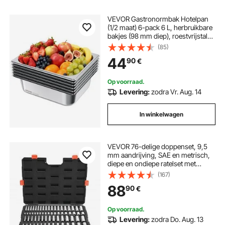
VEVOR Gastronormbak Hotelpan
(1/2 maat) 6-pack 6 L, herbruikbare
bakjes (98 mm diep), roestvrijstalen
cateringopslag, paneermeelbak,
(85)
voedselcontainer voor
44
90
€
feestrestaurantbuffet
Op voorraad.
Levering:
zodra Vr. Aug. 14
In winkelwagen
VEVOR 76-delige doppenset, 9,5
mm aandrijving, SAE en metrisch,
diepe en ondiepe ratelset met
accessoires en opbergkoffer, CR-V
(167)
gelegeerd staal, voor autoreparatie
88
90
€
Op voorraad.
Levering:
zodra Do. Aug. 13