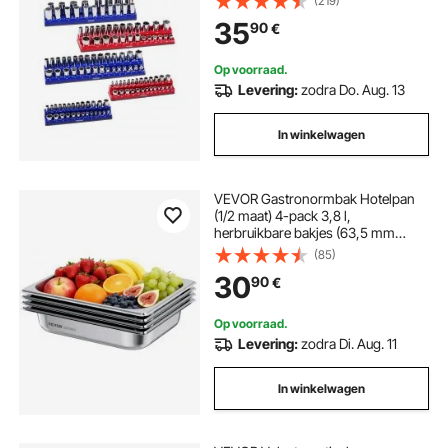
(219)
doppen (doppen niet inbegrepen)
35
90
€
Op voorraad.
Levering:
zodra Do. Aug. 13
In winkelwagen
VEVOR Gastronormbak Hotelpan
(1/2 maat) 4-pack 3,8 l,
herbruikbare bakjes (63,5 mm
diep), roestvrijstalen
(85)
cateringopslag, paneermeelbak,
30
90
€
voedselcontainer voor
feestrestaurantbuffet
Op voorraad.
Levering:
zodra Di. Aug. 11
In winkelwagen