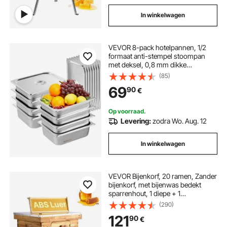
In winkelwagen
VEVOR 8-pack hotelpannen, 1/2
formaat anti-stempel stoompan
met deksel, 0,8 mm dikke
roestvrijstalen stoompan, 4-inch
(85)
diepe commerciële tafelstoompan,
69
90
€
pan voor het bewaren van
cateringvoedsel, voor industrie en
wetenschap
Op voorraad.
Levering:
zodra Wo. Aug. 12
In winkelwagen
VEVOR Bijenkorf, 20 ramen, Zander
bijenkorf, met bijenwas bedekt
sparrenhout, 1 diepe + 1
middelgrote bijenkorfkast,
(290)
Langstroth bijenkorfset,
121
90
€
transparante acrylramen met