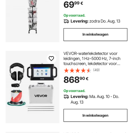
69
99
€
folderhouder voor
tentoonstellingen, kantoren,
beurzen, literatuurhouder
Op voorraad.
Levering:
zodra Do. Aug. 13
In winkelwagen
VEVOR-waterlekdetector voor
leidingen, 1 Hz–5000 Hz, 7-inch
touchscreen, lekdetector voor
leidingen tot 2 m diep – met sensor,
(49)
3 luisterstangen, hoofdtelefoon, 8
868
90
€
GB-kaart en draagtas
Op voorraad.
Levering:
Ma. Aug. 10 - Do.
Aug. 13
In winkelwagen