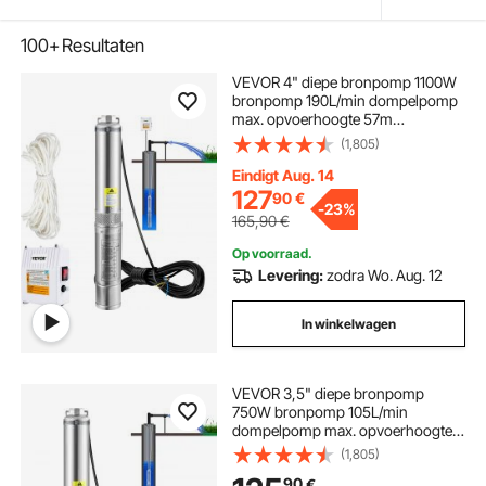
100+
Resultaten
VEVOR 4" diepe bronpomp 1100W
bronpomp 190L/min dompelpomp
max. opvoerhoogte 57m
leidingpomp 230V 50Hz
(1,805)
zandpomp IP68 waterpomp 0-
40℃ pomp Ideaal voor
Eindigt Aug. 14
irrigatiewatervoorziening afvoer
127
90
€
-
23%
165,90
€
Op voorraad.
Levering:
zodra Wo. Aug. 12
In winkelwagen
VEVOR 3,5" diepe bronpomp
750W bronpomp 105L/min
dompelpomp max. opvoerhoogte
62m leidingpomp 230V 50Hz
(1,805)
zandpomp IP68 waterpomp met
90
€
20m kabelpomp Ideaal voor