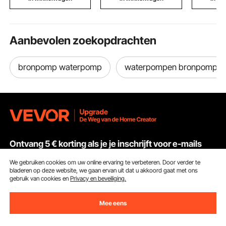
spelen.
zit-sta bureau voor
thuiswerkplek/studeer
kamer
Aanbevolen zoekopdrachten
bronpomp waterpomp
waterpompen bronpomp
Ontvang 5 € korting als je je inschrijft voor e-mails
met besparingen en tips.
We gebruiken cookies om uw online ervaring te verbeteren. Door verder te
bladeren op deze website, we gaan ervan uit dat u akkoord gaat met ons
gebruik van cookies en
Privacy en beveiliging.
E-mailadres
Abonneren
Mee eens
Door op de knop
abonneren
te klikken, gaat u akkoord met ons
Privacy- & Cookiebeleid
.