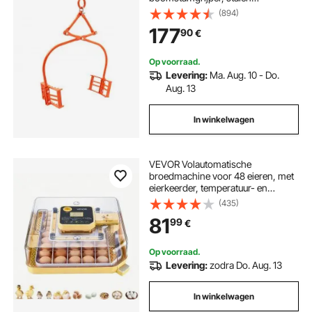
boomstamgrijper,
(894)
boomstamgrijper, laadvermogen
177
90
€
500 kg, getande klauwontwerp,
haakgrijper voor steen- en
marmerblokken
Op voorraad.
Levering:
Ma. Aug. 10 - Do.
Aug. 13
In winkelwagen
VEVOR Volautomatische
broedmachine voor 48 eieren, met
eierkeerder, temperatuur- en
vochtigheidsregeling,
(435)
broedmachine voor het uitbroeden
81
99
€
van kuikens, eenden, ganzen en
kwartels.
Op voorraad.
Levering:
zodra Do. Aug. 13
In winkelwagen