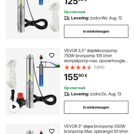
125
irrigatie of watervoorziening
Op voorraad.
Levering:
zodra Wo. Aug. 12
In winkelwagen
VEVOR 3,5" dieptebronpomp
750W bronpomp 105 l/min
dompelpomp max. opvoerhoogte
62 m pijppomp 230V 50Hz
(1,805)
zandpomp IP68 waterpomp 11
155
90
€
waaiertrappen pomp ideaal voor
irrigatie of wateraanvoer
Op voorraad.
Levering:
zodra Do. Aug. 13
In winkelwagen
VEVOR 3" diepe bronpomp 550W
bronpomp Max. opbrengst 50 l/min