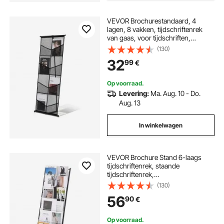
VEVOR Brochurestandaard, 4
lagen, 8 vakken, tijdschriftenrek
van gaas, voor tijdschriften,
kranten en catalogi,
(130)
brochurehouder met draagtas voor
32
99
€
winkels, beurzen en kantoren.
Op voorraad.
Levering:
Ma. Aug. 10 - Do.
Aug. 13
In winkelwagen
VEVOR Brochure Stand 6-laags
tijdschriftenrek, staande
tijdschriftenrek,
krantencatalogushouder,
(130)
verplaatsbaar met 4 wielen (2
56
90
€
afsluitbaar) voor winkeldisplays,
kantoren, 6 vakken
Op voorraad.