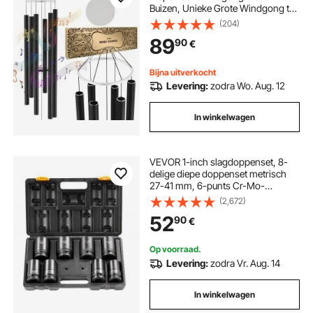
Buizen, Unieke Grote Windgong ter
Herdenking van een Jubileum,
(204)
Geweldige Buitendecoratie voor Uw
89
90
€
Terras, Veranda, Tuin en Achtertuin,
Zwart
Bijna uitverkocht
Levering:
zodra Wo. Aug. 12
In winkelwagen
VEVOR 1-inch slagdoppenset, 8-
delige diepe doppenset metrisch
27-41 mm, 6-punts Cr-Mo-
gelegeerd staal voor autoreparaties,
(2,672)
inclusief gereedschapskoffer
52
90
€
Op voorraad.
Levering:
zodra Vr. Aug. 14
In winkelwagen