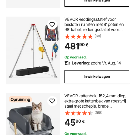
In winkelwagen
VEVOR Reddingsstatief voor
besloten ruimten met 8' poten en
98' kabel, reddingsstatief voor
besloten ruimten met 32,8'
(60)
valbeveiliging, veiligheidsharnas,
481
90
€
diepe put, tunnel, raamput
Op voorraad.
Levering:
zodra Vr. Aug. 14
In winkelwagen
VEVOR kattenbak, 152,4 mm diep,
Opruiming
extra grote kattenbak van roestvrij
staal met schepje, brede
filterbodem en hoge rand, geurvrije
(165)
bak voor katten, 60 x 40 x 30 cm,
45
90
€
donkergrijs
Op voorraad.