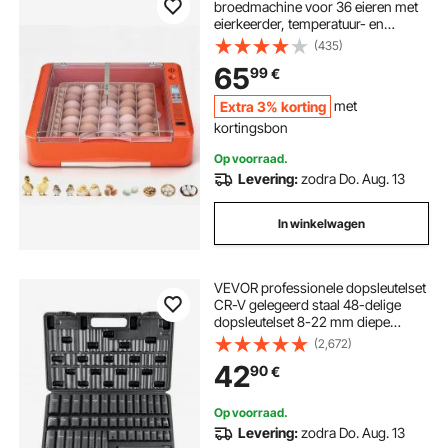
broedmachine voor 36 eieren met
eierkeerder, temperatuur- en
vochtigheidsregeling,
(435)
broedmachine voor het uitbroeden
65
99
€
van kuikens, eenden, ganzen en
kwartels.
Extra 3% korting
met
kortingsbon
Op voorraad.
Levering:
zodra Do. Aug. 13
In winkelwagen
VEVOR professionele dopsleutelset
CR-V gelegeerd staal 48-delige
dopsleutelset 8-22 mm diepe
doppen slagmoersleutel, HRC 42-
(2,672)
48 dopsleutel inclusief
42
90
€
gereedschapskoffer, metrische
schroefverwijderaar
Op voorraad.
Levering:
zodra Do. Aug. 13