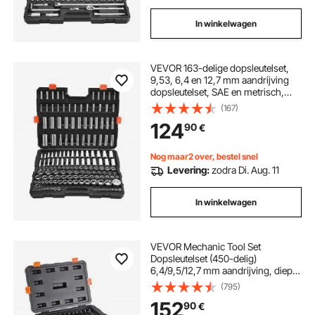
In winkelwagen
VEVOR 163-delige dopsleutelset,
9,53, 6,4 en 12,7 mm aandrijving
dopsleutelset, SAE en metrisch,
diep en standaard, met
(167)
opbergkoffer, verchroomd CR-V-
124
90
€
gelegeerd staal
Nog maar2 over, bestel snel
Levering:
zodra Di. Aug. 11
In winkelwagen
VEVOR Mechanic Tool Set
Dopsleutelset (450-delig)
6,4/9,5/12,7 mm aandrijving, diepe
en standaard doppen, SAE
(795)
metrisch Mechanic Tool Set met
152
90
€
sleutels en koffer