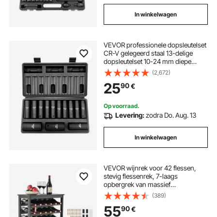
In winkelwagen
VEVOR professionele dopsleutelset
CR-V gelegeerd staal 13-delige
dopsleutelset 10-24 mm diepe
doppen slagmoersleutel, HRC 42-
(2,672)
48 dopsleutel inclusief
25
90
€
gereedschapskoffer, metrische
schroefverwijderaar
Op voorraad.
Levering:
zodra Do. Aug. 13
In winkelwagen
VEVOR wijnrek voor 42 flessen,
stevig flessenrek, 7-laags
opbergrek van massief
bamboehout, vrijstaand wijnrek,
(389)
wiebelvrije planken voor keuken,
55
90
€
bar en kelder (zwart)