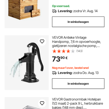
fundering
Op voorraad.
Levering:
zodra Vr. Aug. 14
In winkelwagen
VEVOR Antieke Vintage
Handpomp, 7,6 m opvoerhoogte,
gietijzeren nostalgische pomp,
bronpomp, handpomp, NPT 1-1/4
(143)
inch aansluiting, tuinpomp, voor
73
90
€
tuin, vijver, erf, boerderij, zwart
Nog maar1 over, bestel snel
Levering:
zodra Do. Aug. 13
In winkelwagen
VEVOR Gastronormbak Hotelpan
(1/2 maat) 2-pack 9 L, herbruikbare
bakjes (148 mm diep),