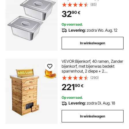
roestvrijstalen cateringopslag,
(85)
paneermeelbak, voedselcontainer
32
90
€
met deksel voor feestbuffet
Op voorraad.
Levering:
zodra Wo. Aug. 12
In winkelwagen
VEVOR Bijenkorf, 40 ramen, Zander
bijenkorf, met bijenwas bedekt
sparrenhout, 2 diepe + 2
middelgrote bijenkorven,
(290)
Langstroth bijenkorfset,
221
90
€
transparante acrylramen met
fundering
Op voorraad.
Levering:
zodra Di. Aug. 18
In winkelwagen