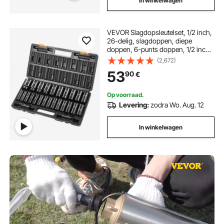
In winkelwagen
VEVOR Slagdopsleutelset, 1/2 inch,
26-delig, slagdoppen, diepe
doppen, 6-punts doppen, 1/2 inch
aandrijving, metrische
(2,672)
slagdopsleutelset 10–36 mm
53
90
€
Op voorraad.
Levering:
zodra Wo. Aug. 12
In winkelwagen