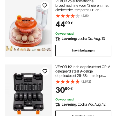
VEVOR Volautomatische
broedmachine voor 12 eieren, met
eierkeerder, temperatuur- en
vochtigheidsregeling,
(435)
broedmachine voor het uitbroeden
44
99
€
van kuikens, eenden, ganzen en
kwartels.
Op voorraad.
Levering:
zodra Do. Aug. 13
In winkelwagen
VEVOR 1/2 inch dopsleutelset CR-V
gelegeerd staal 9-delige
dopsleutelset 29-38 mm diepe
doppen slagmoersleutel, HRC 42-
(2,672)
48 dopsleutel inclusief
30
90
€
gereedschapskoffer, metrische
schroefverwijderaar
Op voorraad.
Levering:
zodra Wo. Aug. 12