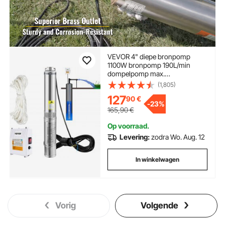
VEVOR 4" diepe bronpomp
1100W bronpomp 190L/min
dompelpomp max.
opvoerhoogte 57m leidingpomp
(1,805)
230V 50Hz zandpomp IP68
127
90
€
waterpomp 0-40℃ pomp Ideaal
-
23%
voor irrigatiewatervoorziening
165,90
€
afvoer
Op voorraad.
Levering:
zodra Wo. Aug. 12
In winkelwagen
Vorig
Volgende