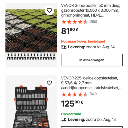
VEVOR Grindrooster, 50 mm diep,
gazonrooster 10.000 x 3.000 mm,
grindhoningraat, HDPE
honingraatrooster, doorlatend
(158)
geogrid voor opritstabilisatie, voor
81
90
€
tuin, terras, looppad,
camperparkeerplaats
Nog maar5 over, bestel snel
Levering:
zodra Vr. Aug. 14
In winkelwagen
VEVOR 225-delige dopsleutelset,
9,53/6,4/12,7 mm
aandrijfdoppenset, ratelsleutelset,
SAE en metrisch, diep en ondiep,
(167)
met bits, accessoires, draagkoffer,
125
90
€
CR-V-gelegeerd staal, voor
reparatie
Op voorraad.
Levering:
zodra Do. Aug. 13