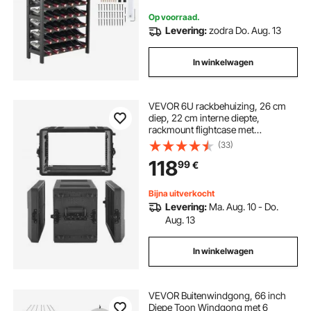
Op voorraad.
Levering:
zodra Do. Aug. 13
In winkelwagen
VEVOR 6U rackbehuizing, 26 cm
diep, 22 cm interne diepte,
rackmount flightcase met
microfooncompartiment,
(33)
polyethyleen constructie,
118
99
€
verzonken sluitingen, voor
versterkers, processors en
controllers.
Bijna uitverkocht
Levering:
Ma. Aug. 10 - Do.
Aug. 13
In winkelwagen
VEVOR Buitenwindgong, 66 inch
Diepe Toon Windgong met 6