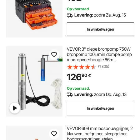
Op voorraad.
Levering:
zodra Za. Aug. 15
In winkelwagen
VEVOR 3" diepe bronpomp 750W
bronpomp 100L/min dompelpomp
max. opvoerhoogte 66m
leidingpomp 230V 50Hz
(1,805)
zandpomp IP68 waterpomp 16
126
90
€
waaierniveaus pomp Ideaal voor
irrigatie of watervoorziening
Op voorraad.
Levering:
zodra Do. Aug. 13
In winkelwagen
VEVOR 609 mm bosbouwgrijper, 2
klauwen, hefgrijper, sleepgrijper,
boomstamgrijper, stalen