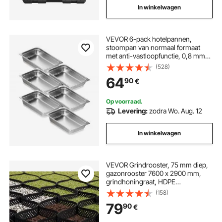
In winkelwagen
VEVOR 6-pack hotelpannen,
stoompan van normaal formaat
met anti-vastloopfunctie, 0,8 mm
dikke roestvrijstalen stoomtafelpan
(528)
voor restaurants, 10 cm diepe
64
90
€
commerciële tafelpan, pan voor het
bewaren van cateringvoedsel, voor
industrie en wetenschap
Op voorraad.
Levering:
zodra Wo. Aug. 12
In winkelwagen
VEVOR Grindrooster, 75 mm diep,
gazonrooster 7600 x 2900 mm,
grindhoningraat, HDPE
honingraatrooster, doorlatend
(158)
geogrid voor opritstabilisatie, voor
79
90
€
tuin, terras, looppad,
camperparkeerplaats