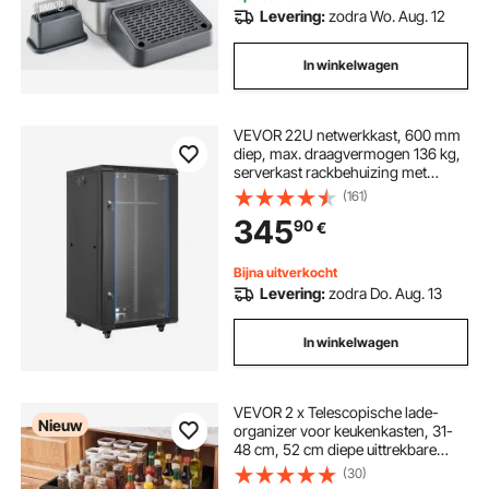
Levering:
zodra Wo. Aug. 12
In winkelwagen
VEVOR 22U netwerkkast, 600 mm
diep, max. draagvermogen 136 kg,
serverkast rackbehuizing met
afsluitbare gehard glazen deur,
(161)
zijpanelen, serverrack voor IT-
345
90
€
apparatuur, audiovisuele apparatuur
Bijna uitverkocht
Levering:
zodra Do. Aug. 13
In winkelwagen
VEVOR 2 x Telescopische lade-
Nieuw
organizer voor keukenkasten, 31-
48 cm, 52 cm diepe uittrekbare
lades voor kasten, uitschuifbare
(30)
lades voor keukenkasten met nano-