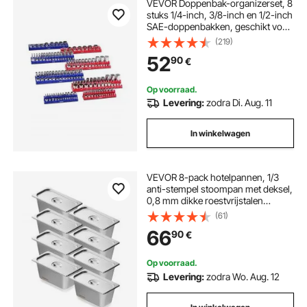
VEVOR Doppenbak-organizerset, 8
stuks 1/4-inch, 3/8-inch en 1/2-inch
SAE-doppenbakken, geschikt voor
maximaal 199 standaard en diepe
(219)
doppen (doppen niet inbegrepen)
52
90
€
Op voorraad.
Levering:
zodra Di. Aug. 11
In winkelwagen
VEVOR 8-pack hotelpannen, 1/3
anti-stempel stoompan met deksel,
0,8 mm dikke roestvrijstalen
stoomtafelpan, 6 inch diepe
(61)
commerciële tafelpan, pan voor het
66
90
€
bewaren van cateringvoedsel, voor
industrie en wetenschap
Op voorraad.
Levering:
zodra Wo. Aug. 12