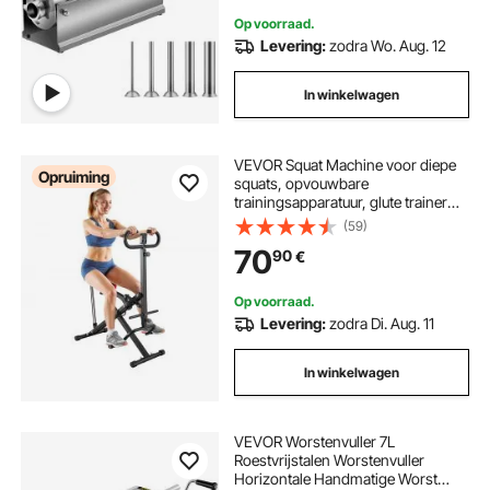
Op voorraad.
Levering:
zodra Wo. Aug. 12
In winkelwagen
VEVOR Squat Machine voor diepe
Opruiming
squats, opvouwbare
trainingsapparatuur, glute trainer
met 5-standen verstelbare zitting,
(59)
thuistrainingsapparatuur voor
70
90
€
bilspieren en benen, glute machine
zwart
Op voorraad.
Levering:
zodra Di. Aug. 11
In winkelwagen
VEVOR Worstenvuller 7L
Roestvrijstalen Worstenvuller
Horizontale Handmatige Worst