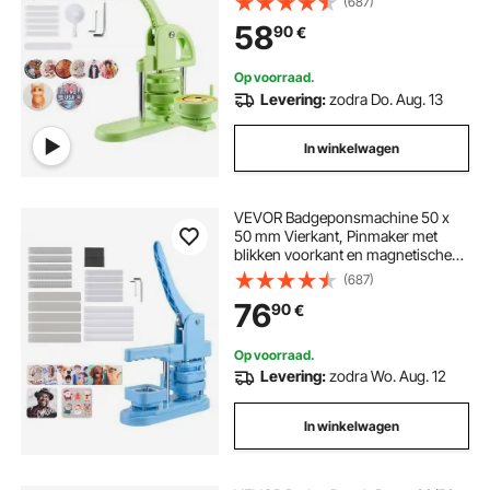
(687)
Ergonomische Handgreep, DIY
58
90
€
Badge Persmachine, Groen
Op voorraad.
Levering:
zodra Do. Aug. 13
In winkelwagen
VEVOR Badgeponsmachine 50 x
50 mm Vierkant, Pinmaker met
blikken voorkant en magnetische
achterkant en ergonomische
(687)
handgreep, DIY
76
90
€
Badgeponsmachine Blauw
Op voorraad.
Levering:
zodra Wo. Aug. 12
In winkelwagen