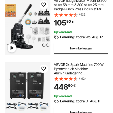
VEVOR Badge Maker Machine 200
stuks 58 mm & 300 stuks 25 mm,
Badge Punch Press inclusief Mr.
Panda Magic Book & Inbussleutel,
(436)
Badge Press Badge
105
90
€
Aluminiumlegering Button Maker
Op voorraad.
Levering:
zodra Wo. Aug. 12
In winkelwagen
VEVOR 2x Spark Machine 700 W
Pyrotechniek Machine
Aluminiumlegering
Vuurwerkmachine DMX Controller
(162)
Verstelbaar 2-5 m Koude
448
90
€
Vonkmachine 7 min per
oplaadbeurt Ideaal voor Bruiloften,
DJ Shows, Feesten
Op voorraad.
Levering:
zodra Di. Aug. 11
In winkelwagen