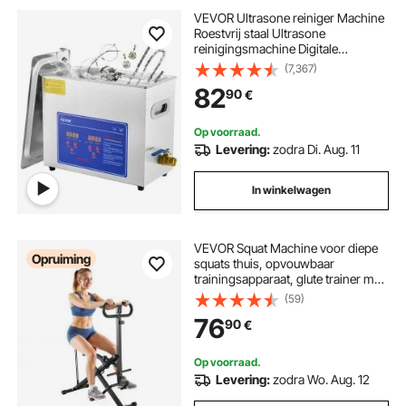
VEVOR Ultrasone reiniger Machine
Roestvrij staal Ultrasone
reinigingsmachine Digitale
verwarming Timer
(7,367)
Sieradenreiniging voor
82
90
€
commercieel persoonlijk
thuisgebruik (6L)
Op voorraad.
Levering:
zodra Di. Aug. 11
In winkelwagen
VEVOR Squat Machine voor diepe
Opruiming
squats thuis, opvouwbaar
trainingsapparaat, glute trainer met
2 zeer sterke weerstandsbanden,
(59)
thuistrainingsapparaat voor
76
90
€
bilspieren en benen, glute machine
Op voorraad.
Levering:
zodra Wo. Aug. 12