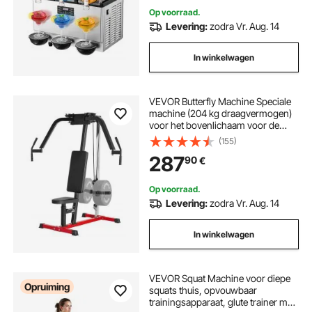
Op voorraad.
Levering:
zodra Vr. Aug. 14
In winkelwagen
VEVOR Butterfly Machine Speciale
machine (204 kg draagvermogen)
voor het bovenlichaam voor de
homegym, verstelbaar
(155)
fitnessstation, voor spiertraining
287
90
€
(borst, rug, achterste deltoïde spier)
Op voorraad.
Levering:
zodra Vr. Aug. 14
In winkelwagen
VEVOR Squat Machine voor diepe
Opruiming
squats thuis, opvouwbaar
trainingsapparaat, glute trainer met