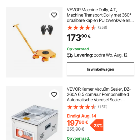
VEVOR Machine Dolly, 4 T,
Machine Transport Dolly met 360°
draaibare kap en PU zwenkwielen,
Robuuste industriële
(258)
machinemeubelwagen met
173
90
€
handgreep voor magazijn,
werkplaats
Op voorraad.
Levering:
zodra Wo. Aug. 12
In winkelwagen
VEVOR Kamer Vacuüm Sealer, DZ-
260A 6,5 cbm/uur Pompsnelheid
Automatische Voedsel Sealer
Machine, 180 W Commerciële
(1,511)
Vacuüm Sealer, 33 x 25 cm
Zegelmaat voor het Afdichten van
Eindigt Aug. 14
Vers Vlees, Fruit & Sauzen
197
90
€
-
23%
255,90
€
Op voorraad.