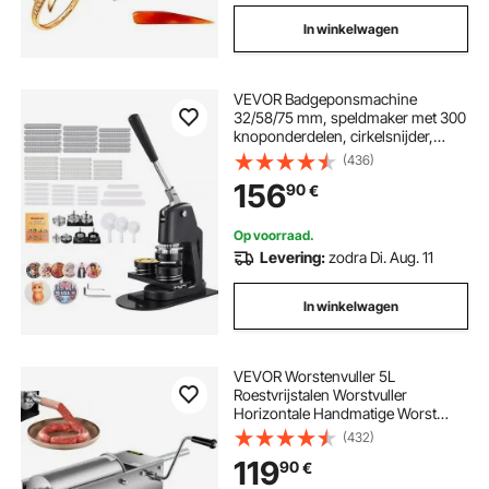
In winkelwagen
VEVOR Badgeponsmachine
32/58/75 mm, speldmaker met 300
knoponderdelen, cirkelsnijder,
spreukenboek en versterkte
(436)
ergonomische handgreep, doe-
156
90
€
het-zelf badgemachine, zwart
Op voorraad.
Levering:
zodra Di. Aug. 11
In winkelwagen
VEVOR Worstenvuller 5L
Roestvrijstalen Worstvuller
Horizontale Handmatige Worst
Vleesvuller Machine voor het
(432)
maken van Hotdogworsten
119
90
€
Braadworst Geschikt voor thuis en
commercieel gebruik