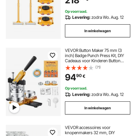
218
Geel
Op voorraad.
Levering:
zodra Wo. Aug. 12
In winkelwagen
VEVOR Button Maker 75 mm (3
inch) Badge Punch Press Kit, DIY
Cadeaus voor Kinderen Button
Making Machine, Button Badge
(71)
Making met 100 Button Onderdelen
94
90
€
& Cirkelsnijder & Spell Book
Op voorraad.
Levering:
zodra Wo. Aug. 12
In winkelwagen
VEVOR accessoires voor
knopenmakers 32 mm, DIY