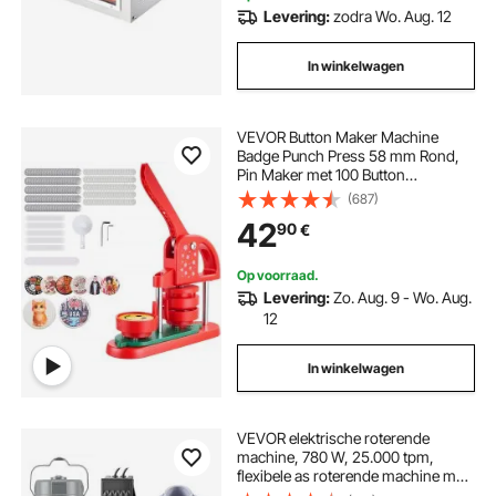
Levering:
zodra Wo. Aug. 12
In winkelwagen
VEVOR Button Maker Machine
Badge Punch Press 58 mm Rond,
Pin Maker met 100 Button
Onderdelen & Cirkelsnijder &
(687)
Versterkte Ergonomische
42
90
€
Handgreep, DIY Badge Press
Machine Button Maker Rood
Op voorraad.
Levering:
Zo. Aug. 9 - Wo. Aug.
12
In winkelwagen
VEVOR elektrische roterende
machine, 780 W, 25.000 tpm,
flexibele as roterende machine met
voetpedaalbediening, hangende