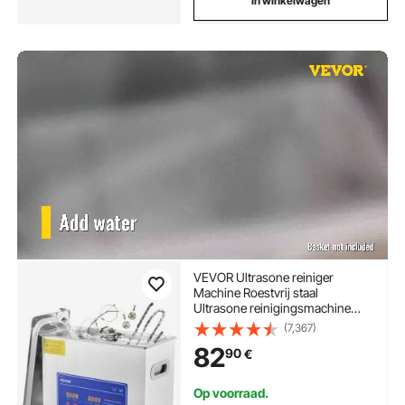
In winkelwagen
VEVOR Ultrasone reiniger
Machine Roestvrij staal
Ultrasone reinigingsmachine
Digitale verwarming Timer
(7,367)
Sieradenreiniging voor
82
90
€
commercieel persoonlijk
thuisgebruik (6L)
Op voorraad.