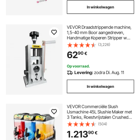
In winkelwagen
VEVOR Draadstrippende machine,
1,5-40 mm Boor aangedreven,
Handmatige Koperen Stripper w
Warmtebehandeld Staal Ultra
(3,226)
Langdurig Blad, Compact &
62
90
€
Draagbaar voor Schrootkabel
Peeling Recycling
Op voorraad.
Levering:
zodra Di. Aug. 11
In winkelwagen
VEVOR Commerciële Slush
IJsmachine 45L Slushie Maker met
3 Tanks, Roestvrijstalen Crushed
Ice Machine voor 180 Glazen
(504)
Margarita's en Smoothies,
1.213
90
€
IJsmachine voor Thuisgebruik,
Catering, Cafés en Bars