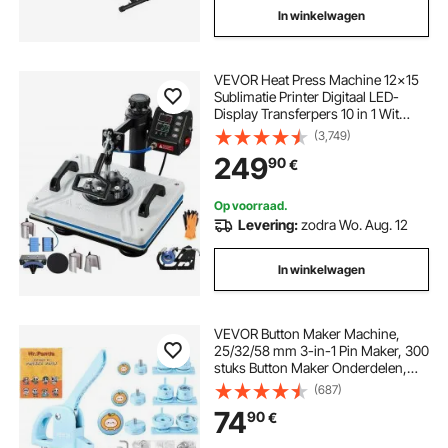
In winkelwagen
VEVOR Heat Press Machine 12x15
Sublimatie Printer Digitaal LED-
Display Transferpers 10 in 1 Wit
Hittepers met Benodigde
(3,749)
Accessoires voor Verstrekt
249
90
€
Afbeeldingen op T-
shirts/Hoeden/Borden/Bekers/Penn
en
Op voorraad.
Levering:
zodra Wo. Aug. 12
In winkelwagen
VEVOR Button Maker Machine,
25/32/58 mm 3-in-1 Pin Maker, 300
stuks Button Maker Onderdelen,
Button Maker Machine met Panda
(687)
Spellbook, Punch Set met Boog
74
90
€
Handvat, voor DIY Cadeaus voor
Kinderen