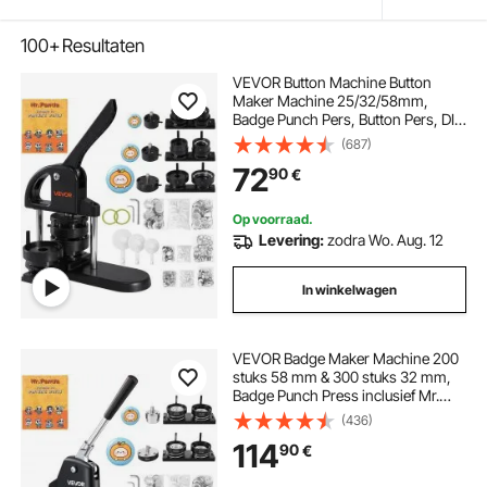
100+
Resultaten
VEVOR Button Machine Button
Maker Machine 25/32/58mm,
Badge Punch Pers, Button Pers, DIY
Badge Persmachine Button Badge
(687)
Maker voor Gepersonaliseerde
72
90
€
Badges inclusief Magic Book
Op voorraad.
Levering:
zodra Wo. Aug. 12
In winkelwagen
VEVOR Badge Maker Machine 200
stuks 58 mm & 300 stuks 32 mm,
Badge Punch Press inclusief Mr.
Panda Magic Book & Inbussleutel,
(436)
Badge Press Badge
114
90
€
Aluminiumlegering Button Maker