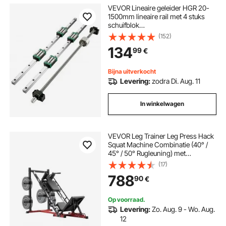
VEVOR Lineaire geleider HGR 20-
1500mm lineaire rail met 4 stuks
schuifblok
kogelomloopspindelgeleiderail
(152)
voor 3D-printer CNC-machine
134
99
€
Bijna uitverkocht
Levering:
zodra Di. Aug. 11
In winkelwagen
VEVOR Leg Trainer Leg Press Hack
Squat Machine Combinatie (40° /
45° / 50° Rugleuning) met
Gewichtsopslag,
(17)
Beentrainingsapparaat voor
788
90
€
Quadriceps, Hamstrings, Bilspieren
Op voorraad.
Levering:
Zo. Aug. 9 - Wo. Aug.
12