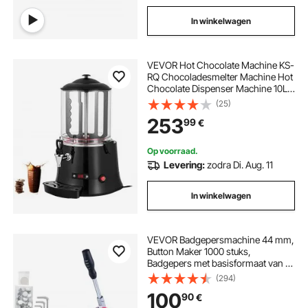
In winkelwagen
VEVOR Hot Chocolate Machine KS-
RQ Chocoladesmelter Machine Hot
Chocolate Dispenser Machine 10L
voor hotels Restaurants Bakkerijen
(25)
Cafés voor het smelten van
253
99
€
chocolade
Op voorraad.
Levering:
zodra Di. Aug. 11
In winkelwagen
VEVOR Badgepersmachine 44 mm,
Button Maker 1000 stuks,
Badgepers met basisformaat van 16
x 29 cm, Stansmachine met
(294)
gebruiksvriendelijke handgreep,
100
90
€
voor het maken van badges en