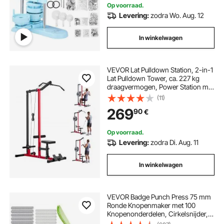
Op voorraad.
Levering:
zodra Wo. Aug. 12
In winkelwagen
VEVOR Lat Pulldown Station, 2-in-1
Lat Pulldown Tower, ca. 227 kg
draagvermogen, Power Station met
Lat Pulldown Bar, Krachttraining
(11)
voor rug, armen en schouders, Lat
269
90
€
Pulldown Machine voor
thuisfitness, Zwart
Op voorraad.
Levering:
zodra Di. Aug. 11
In winkelwagen
VEVOR Badge Punch Press 75 mm
Ronde Knopenmaker met 100
Knopenonderdelen, Cirkelsnijder,
Spell Book en Versterkte