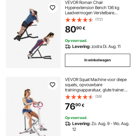
VEVOR Roman Chair
Hyperextension Bench 136 kg
Laadvermogen Verstelbare
Extension Machine,
(172)
Multifunctionele
80
90
€
Trainingsapparatuur voor
Buikspiertraining, Fitness
Halterbank voor Thuisgym
Op voorraad.
Levering:
zodra Di. Aug. 11
In winkelwagen
VEVOR Squat Machine voor diepe
squats, opvouwbare
trainingsapparatuur, glute trainer
met 5-standen verstelbare zitting,
(59)
thuistrainingsapparatuur voor
76
90
€
bilspieren en benen, glute machine
wit + roze
Op voorraad.
Levering:
Zo. Aug. 9 - Wo. Aug.
12