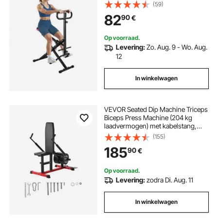
12 verstelbare weerstandsniveaus,
(59)
thuistrainingsapparaat voor
82
90
€
bilspieren en benen, glute machine
Op voorraad.
Levering:
Zo. Aug. 9 - Wo. Aug.
12
In winkelwagen
VEVOR Seated Dip Machine Triceps
Biceps Press Machine (204 kg
laadvermogen) met kabelstang,
verstelbare zitting en rugleuning,
(155)
trainingsapparaat voor
185
90
€
borsttraining, bovenlichaam push
fitness workout
Op voorraad.
Levering:
zodra Di. Aug. 11
In winkelwagen