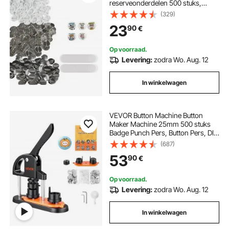
reserveonderdelen 500 stuks,
metaal + kunststof / 250 + 250
(329)
stuks badges
23
90
€
Op voorraad.
Levering:
zodra Wo. Aug. 12
In winkelwagen
VEVOR Button Machine Button
Maker Machine 25mm 500 stuks
Badge Punch Pers, Button Pers, DIY
Badge Pers Machine Button Badge
(687)
Maker voor Gepersonaliseerde
53
90
€
Badges inclusief Magisch Boek
Op voorraad.
Levering:
zodra Wo. Aug. 12
In winkelwagen