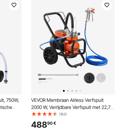
it, 750W,
VEVOR Membraan Airless Verfspuit
trische
2000 W, Verrijdbare Verfspuit met 22,75
ne
MPa Hogedruk, 10 m Hogedrukslang,
(183)
ysteem met
Reinigingsnaald en Borstel, voor Doe-
488
90
€
het-zelf Spuitwerk Binnen en Buiten