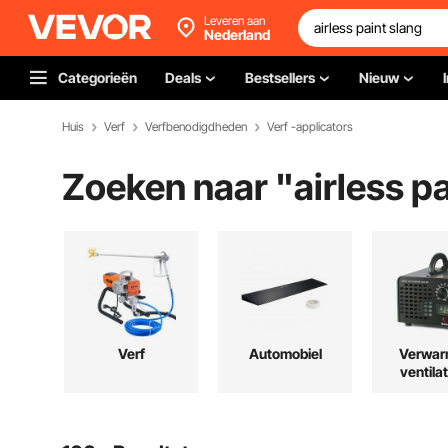
Leveren aan
Nederland
Categorieën
Deals
Bestsellers
Nieuw
Huis
Verf
Verfbenodigdheden
Verf -applicators
Zoeken naar "
airless p
Verf
Automobiel
Verwar
ventilat
koel