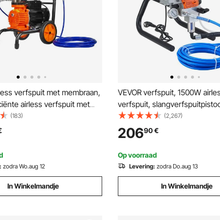
less verfspuit met membraan,
VEVOR verfspuit, 1500W airle
iënte airless verfspuit met
verfspuit, slangverfspuitpisto
si airless verfspuit, met
PSI verfspuiten voor thuisgeb
(183)
(2,267)
k, 1,8 l/min hogedruk airless
schepen, bruggen, torens, m
206
€
90
€
systeem
andere grote, langdurige met
constructies in de industrie
d
Op voorraad
:
zodra Wo.aug 12
Levering:
zodra Do.aug 13
In Winkelmandje
In Winkelmandje