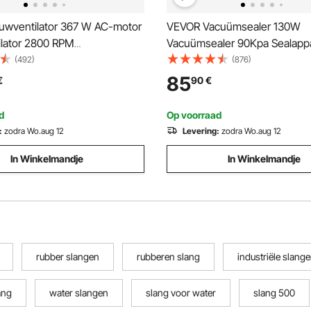
wventilator 367 W AC-motor
VEVOR Vacuümsealer 130W
lator 2800 RPM
Vacuümsealer 90Kpa Sealapp
lator Blaasvermogen 2574
30cm seallengte Foliesealer 
(492)
(876)
m³/h) Axiale ventilator met
of vochtig voedsel Incl. 10x
85
€
90
€
 Axiale blazer Geluidsniveau
vacuümzakken, 2x vacuümzak
triële ventilator
slang
d
Op voorraad
:
zodra Wo.aug 12
Levering:
zodra Wo.aug 12
In Winkelmandje
In Winkelmandje
rubber slangen
rubberen slang
industriële slang
ang
water slangen
slang voor water
slang 500