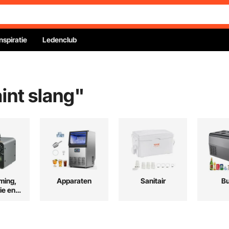
Inspiratie
Ledenclub
aint slang
"
ming,
Apparaten
Sanitair
Bu
ie en
ing