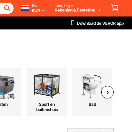
NL/
Hallo, Log in
Rekening & Bestelling
EUR
Download de VEVOR app
iten
Sport en
Bad
Sc
buitenshuis