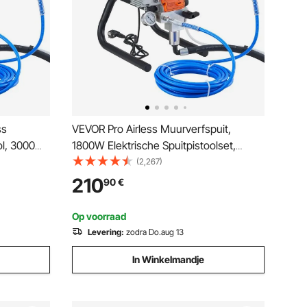
ss
VEVOR Pro Airless Muurverfspuit,
ol, 3000
1800W Elektrische Spuitpistoolset,
ruik voor
Instelbare Spuitdruk met Pijp voor Muur-
(2,267)
asten en
en Plafond-/Hout- en Metaalverf
210
90
€
alen
Op voorraad
Levering:
zodra Do.aug 13
In Winkelmandje