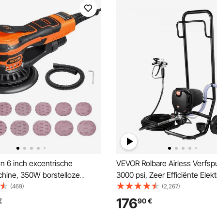
n 6 inch excentrische
VEVOR Rolbare Airless Verfspu
hine, 350W borstelloze
3000 psi, Zeer Efficiënte Elek
che schuurmachine, 10.000
Spuit, Verfspuiten Spuitmachi
(469)
(2,267)
iabele snelheden, elektrische
Hogedruk Airless Verfspuits
176
€
90
€
che schuurmachine met 20
15m Slanglengte