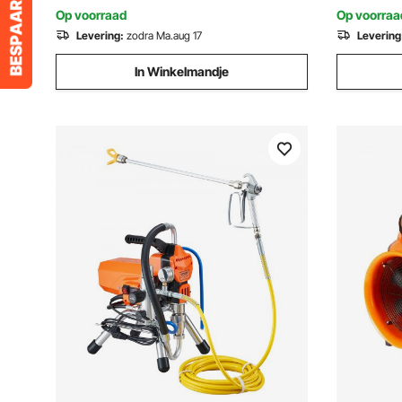
℃
schuurpapi
Op voorraad
Op voorraa
en slang v
Levering:
zodra Ma.aug 17
Levering
houtbewer
In Winkelmandje