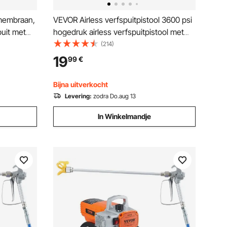
 membraan,
VEVOR Airless verfspuitpistool 3600 psi
puit met
hogedruk airless verfspuitpistool met
, met
517 spuitmond, draaibare airless
(214)
airless
spuitpistoolset met filters,
19
99
€
reinigingsnaald en borstel, voor airless
spuitmachine
Bijna uitverkocht
Levering:
zodra Do.aug 13
In Winkelmandje