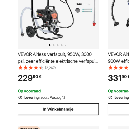
VEVOR Airless verfspuit, 950W, 3000
VEVOR Air
psi, zeer efficiënte elektrische verfspuit,
900W effic
verfspuiten, spuitmachine, hogedruk
kar, 1800 p
(2,267)
airless verfspuitsysteem met 15 m
verlengsto
229
331
90
€
90
hogedrukslang
verfspuit
Op voorraad
Op voorraa
Levering:
zodra Wo.aug 12
Levering
In Winkelmandje