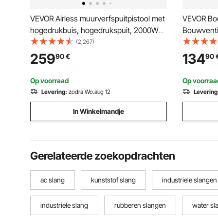
VEVOR Airless muurverfspuitpistool met
VEVOR Bou
hogedrukbuis, hogedrukspuit, 2000W
Bouwventi
muurverfspuitpistool Verfspuit voor
Bouwventi
(2,267)
binnen- en buitenverven op water- en
CFM (4373 
259
134
90
€
90
oliebasis
10 m slang
79 dB Indus
Op voorraad
Op voorraa
Levering:
zodra Wo.aug 12
Levering
In Winkelmandje
Gerelateerde zoekopdrachten
ac slang
kunststof slang
industriele slangen
industriele slang
rubberen slangen
water sl