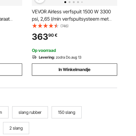
VEVOR Airless verfspuit 1500 W 3300
araat
psi, 2,65 l/min verfspuitsysteem met
voor droog
reinigingsborstel, slang, verlengstang en
(746)
spuitmonden, verfspuit voor huizen en
363
90
€
rollen en
gebouwen
Op voorraad
Levering:
zodra Do.aug 13
In Winkelmandje
en
slang rubber
150 slang
2 slang