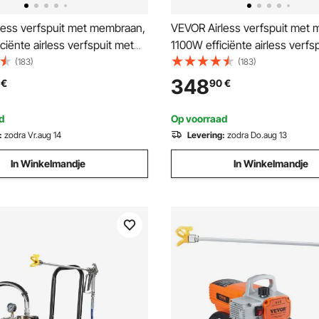
less verfspuit met membraan,
VEVOR Airless verfspuit met
ciënte airless verfspuit met
1100W efficiënte airless verfs
si airless verfspuit, met
kar, 2000 psi airless verfspuit
(183)
(183)
k, 3,5 l/min hogedruk airless
verlengstok, 2 l/min hogedruk 
348
€
90
€
systeem
verfspuitsysteem
d
Op voorraad
:
zodra Vr.aug 14
Levering:
zodra Do.aug 13
In Winkelmandje
In Winkelmandje