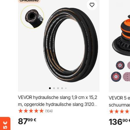
OPRUIMING
VEVOR hydraulische slang 1,9 cm x 15,2
VEVOR 5 e
m, opgerolde hydraulische slang 3120
schuurmac
PSI, rubberen hydraulische slang met 2
(104)
excentris
strengen van hoogwaardig staaldraad,
tpm, 6 var
87
136
99
€
90
hydraulische slang op rol -20 ℃ tot 140
excentris