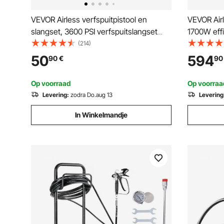
VEVOR Airless verfspuitpistool en
VEVOR Air
slangset, 3600 PSI verfspuitslangset
1700W effi
met 5 tips, 211, 315, 417, 517, 623, Airless
kar, 3000 p
(214)
spuitpistoolset met filters, slang en
verlengsto
50
594
90
€
90
verlengstangen
verfspuit
Op voorraad
Op voorraa
Levering:
zodra Do.aug 13
Levering
In Winkelmandje