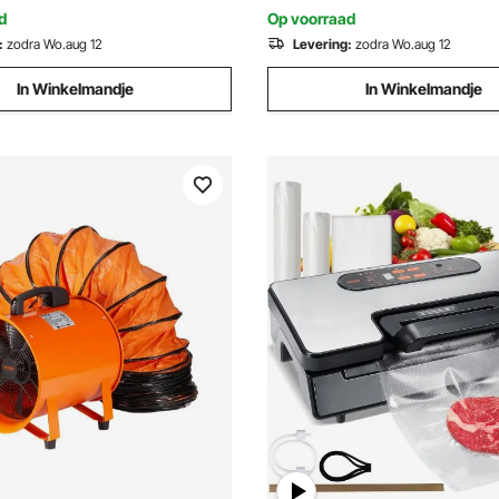
eren, stofafzuigaansluiting
d
Op voorraad
oor gedetailleerd schuren in
:
zodra Wo.aug 12
Levering:
zodra Wo.aug 12
king
In Winkelmandje
In Winkelmandje