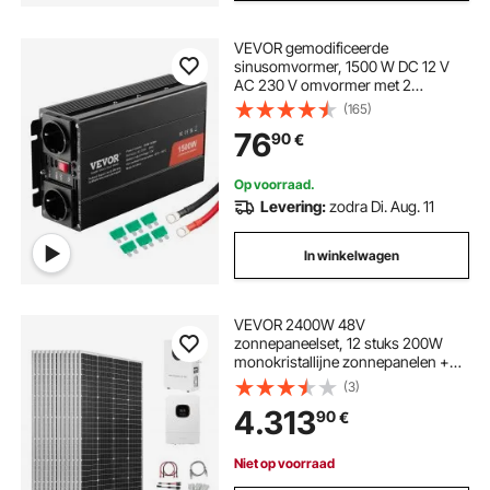
VEVOR gemodificeerde
sinusomvormer, 1500 W DC 12 V
AC 230 V omvormer met 2
stopcontacten, 2 USB-poorten, 1
(165)
Type-C-poort, 6 reservezekeringen
76
90
€
voor smartphones en laptops
Op voorraad.
Levering:
zodra Di. Aug. 11
In winkelwagen
VEVOR 2400W 48V
zonnepaneelset, 12 stuks 200W
monokristallijne zonnepanelen +
51,2V 100Ah LiFePO₄ accu + 48V
(3)
5kW hybride omvormer, krachtige
4.313
90
€
off-grid zonne-energieset voor
thuis- en schuurboerderijen
Niet op voorraad