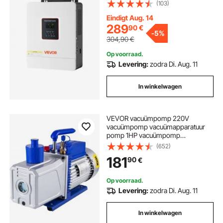
laadregelaar, WLAN-module,
(103)
eenfasig, voor
loodzuur-/lithiumbatterijen voor off-
Eindigt Aug. 14
grid toepassingen.
289
90
€
-
5%
304,90
€
Op voorraad.
Levering:
zodra Di. Aug. 11
In winkelwagen
VEVOR vacuümpomp 220V
vacuümpomp vacuümapparatuur
pomp 1HP vacuümpomp
vacuümpomp
(652)
181
90
€
Op voorraad.
Levering:
zodra Di. Aug. 11
In winkelwagen