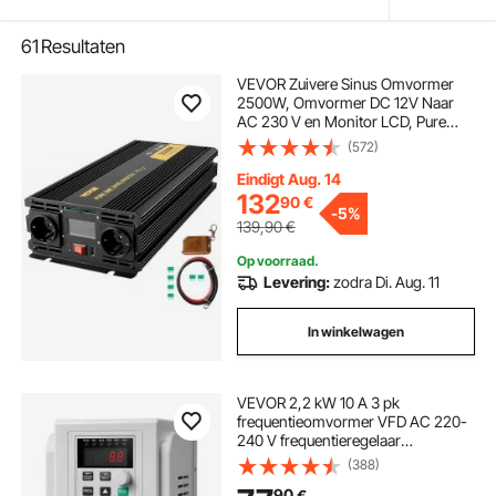
61
Resultaten
VEVOR Zuivere Sinus Omvormer
2500W, Omvormer DC 12V Naar
AC 230 V en Monitor LCD, Pure
Sinus Omvormer Piekvermogen
(572)
5000W, Spanningsomvormer Pure
Sinus en Afstandsbediening, Auto
Eindigt Aug. 14
Omvormer Veilig Huis
132
90
€
-
5%
139,90
€
Op voorraad.
Levering:
zodra Di. Aug. 11
In winkelwagen
VEVOR 2,2 kW 10 A 3 pk
frequentieomvormer VFD AC 220-
240 V frequentieregelaar
snelheidsregelaar
(388)
frequentieomvormer omvormer
90
€