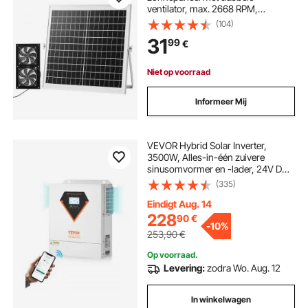
ventilator, max. 2668 RPM,
zonneventilator voor een
(104)
luchtstroom van 408 m³/h, 5 m/s,
31
99
€
op zonne-energie werkende
afzuigventilator voor kleine
kippenhokken en kassen.
Niet op voorraad
Informeer Mij
VEVOR Hybrid Solar Inverter,
3500W, Alles-in-één zuivere
sinusomvormer en -lader, 24V DC
naar eenfasige 220/230V AC, met
(335)
ingebouwde 100A MPPT-
zonnecontroller, voor off-grid
Eindigt Aug. 14
systemen met loodzuur-
228
90
€
-
10%
lithiumbatterijen
253,90
€
Op voorraad.
Levering:
zodra Wo. Aug. 12
In winkelwagen