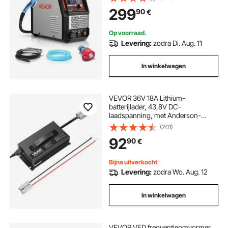
PA/PT-tijd voor industrieel gebruik
299
90
€
(400 V 3-fase)
Op voorraad.
Levering:
zodra Di. Aug. 11
In winkelwagen
VEVOR 36V 18A Lithium-
batterijlader, 43,8V DC-
laadspanning, met Anderson-
connector, LED-display, 0V-
(201)
activering, voor lithium LiFePO4-
92
90
€
deepcycle-accu's van boten en
campers
Bijna uitverkocht
Levering:
zodra Wo. Aug. 12
In winkelwagen
VEVOR VFD frequentieomvormer