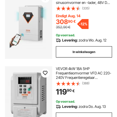
sinusomvormer en -lader, 48V DC
naar eenfasige 220/230V AC, met
(335)
ingebouwde 120A MPPT-
zonnecontroller, voor off-grid
Eindigt Aug. 14
systemen met loodzuur-
308
90
€
-
12%
lithiumbatterijen
352,90
€
Op voorraad.
Levering:
zodra Wo. Aug. 12
In winkelwagen
VEVOR 4kW 18A 5HP
Frequentieomvormer VFD AC 220-
240V Frequentieregelaar
Snelheidsregelaar
(388)
Frequentieomvormer Omvormer
119
90
€
Motor VFD Omvormer Variabele
frequentiedriver inclusief 20cm
stuurkabel
Op voorraad.
Levering:
zodra Do. Aug. 13