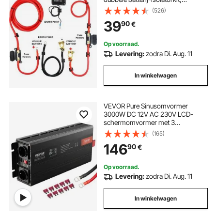
universele waterdichte split-charge
(526)
batterij-relais rode zwarte
39
90
€
batterijkabel voor ATV UTV
vrachtwagens kamperen
Op voorraad.
Levering:
zodra Di. Aug. 11
In winkelwagen
VEVOR Pure Sinusomvormer
3000W DC 12V AC 230V LCD-
schermomvormer met 3
stopcontacten, 2 USB-poorten, 1
(165)
Type-C-poort, 10
146
90
€
reservezekeringen voor grote
huishoudelijke apparaten
Op voorraad.
Levering:
zodra Di. Aug. 11
In winkelwagen