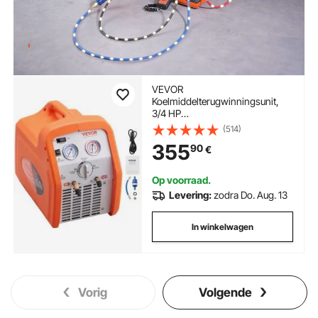
VEVOR
Koelmiddelterugwinningsunit,
3/4 HP
Koelmiddelterugwinningsmachin
(514)
e 220-240 V, 4,85 lbs/min
355
90
€
Koelmiddelpompstation
Terugwinningsmachine
Op voorraad.
Levering:
zodra Do. Aug. 13
In winkelwagen
Vorig
Volgende