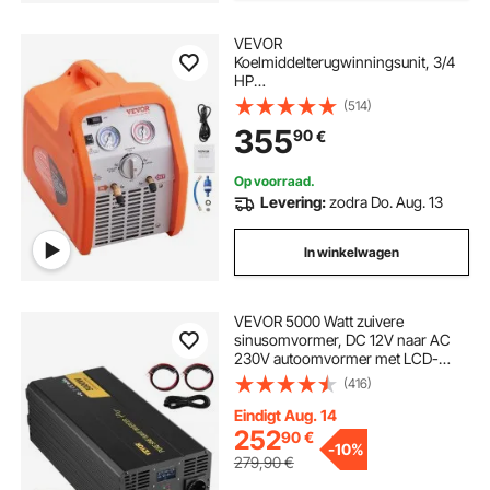
VEVOR
Koelmiddelterugwinningsunit, 3/4
HP
Koelmiddelterugwinningsmachine
(514)
220-240 V, 4,85 lbs/min
355
90
€
Koelmiddelpompstation
Terugwinningsmachine
Op voorraad.
Levering:
zodra Do. Aug. 13
In winkelwagen
VEVOR 5000 Watt zuivere
sinusomvormer, DC 12V naar AC
230V autoomvormer met LCD-
scherm, USB-poort en
(416)
afstandsbediening,
spanningsomvormer voor auto,
Eindigt Aug. 14
camper, vrachtwagen, zonne-
252
90
€
-
10%
energiesysteem, reizen, kamperen
279,90
€