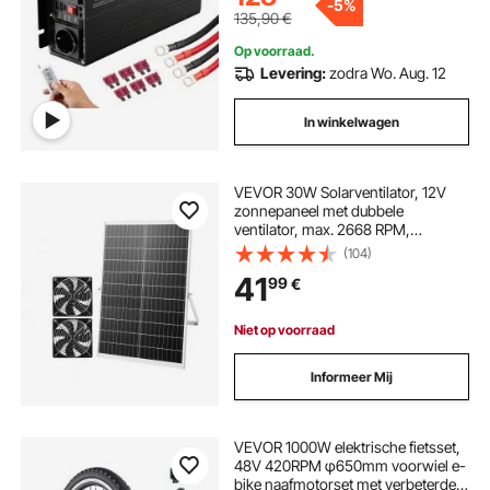
-
5%
apparaten
135,90
€
Op voorraad.
Levering:
zodra Wo. Aug. 12
In winkelwagen
VEVOR 30W Solarventilator, 12V
zonnepaneel met dubbele
ventilator, max. 2668 RPM,
zonneventilator voor 680 m³/h
(104)
luchtstroom, 5 m/s, op zonne-
41
99
€
energie werkende afzuigventilator
voor kleine kippenhokken en
kassen.
Niet op voorraad
Informeer Mij
VEVOR 1000W elektrische fietsset,
48V 420RPM φ650mm voorwiel e-
bike naafmotorset met verbeterde