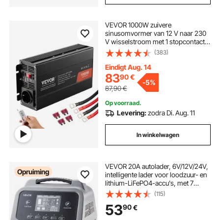
VEVOR 1000W zuivere
sinusomvormer van 12 V naar 230
V wisselstroom met 1 stopcontact, 1
USB-poort, 1 type-C-poort,
(383)
afstandsbediening voor kleine
huishoudelijke apparaten zoals
Eindigt Aug. 14
smartphones en laptops
83
90
€
-
5%
87,90
€
Op voorraad.
Levering:
zodra Di. Aug. 11
In winkelwagen
VEVOR 20A autolader, 6V/12V/24V,
Opruiming
intelligente lader voor loodzuur- en
lithium-LiFePO4-accu's, met 7
laadstappen, reparatiemodus en
(115)
lcd-display voor auto's, motoren en
53
90
€
boten.