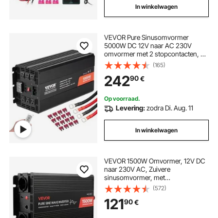
In winkelwagen
VEVOR Pure Sinusomvormer
5000W DC 12V naar AC 230V
omvormer met 2 stopcontacten, 2
USB-poorten, 1 Type-C-poort,
(165)
LCD-scherm en afstandsbediening
242
90
€
voor zware huishoudelijke
apparaten
Op voorraad.
Levering:
zodra Di. Aug. 11
In winkelwagen
VEVOR 1500W Omvormer, 12V DC
naar 230V AC, Zuivere
sinusomvormer, met
afstandsbediening, USB- en Type-
(572)
C-poorten, 2 stopcontacten,
121
90
€
snelladen voor campers,
vrachtwagens en kamperen.