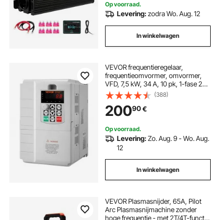
Op voorraad.
Levering:
zodra Wo. Aug. 12
In winkelwagen
VEVOR frequentieregelaar,
frequentieomvormer, omvormer,
VFD, 7,5 kW, 34 A, 10 pk, 1-fase 220
V-ingang naar 3-fase 220 V-
(388)
uitgang, voor snelheidsregeling van
200
90
€
driefasemotoren
Op voorraad.
Levering:
Zo. Aug. 9 - Wo. Aug.
12
In winkelwagen
VEVOR Plasmasnijder, 65A, Pilot
Arc Plasmasnijmachine zonder
hoge frequentie - met 2T/4T-functie