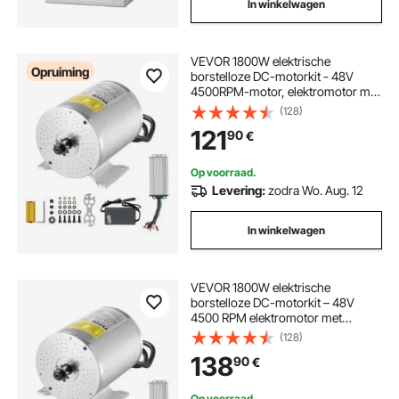
In winkelwagen
VEVOR 1800W elektrische
Opruiming
borstelloze DC-motorkit - 48V
4500RPM-motor, elektromotor met
verbeterde snelheidsregelaar,
(128)
ideaal voor go-karts, e-bikes,
121
90
€
motorfietsen en scooters
Op voorraad.
Levering:
zodra Wo. Aug. 12
In winkelwagen
VEVOR 1800W elektrische
borstelloze DC-motorkit – 48V
4500 RPM elektromotor met
verbeterde snelheidsregelaar en
(128)
gashendelkit voor skelters, e-bikes,
138
90
€
motorfietsen, scooters en doe-het-
zelfprojecten
Op voorraad.