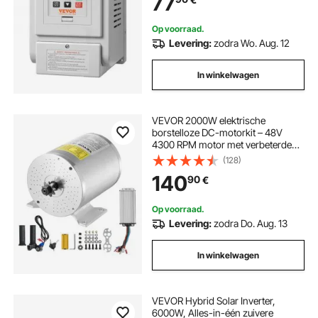
77
motor VFD omvormer variabele
frequentiedriver inclusief 20 cm
stuurkabel
Op voorraad.
Levering:
zodra Wo. Aug. 12
In winkelwagen
VEVOR 2000W elektrische
borstelloze DC-motorkit – 48V
4300 RPM motor met verbeterde
snelheidsregelaar en gashendelkit
(128)
voor skelters, e-bikes,
140
90
€
motorfietsen, scooters en doe-het-
zelfprojecten
Op voorraad.
Levering:
zodra Do. Aug. 13
In winkelwagen
VEVOR Hybrid Solar Inverter,
6000W, Alles-in-één zuivere