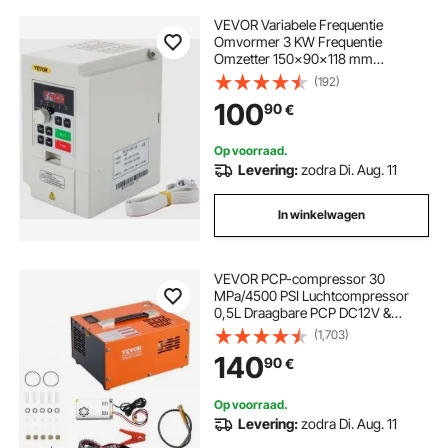
VEVOR Variabele Frequentie
Omvormer 3 KW Frequentie
Omzetter 150x90x118 mm
Driefasige Frequentieomvormer
(192)
van ABS-vlamvertragend Materiaal
100
90
€
met Meerdere Bescherming voor
Extruders Mixers Snijmachines
Op voorraad.
Levering:
zodra Di. Aug. 11
In winkelwagen
VEVOR PCP-compressor 30
MPa/4500 PSI Luchtcompressor
0,5L Draagbare PCP DC12V &
AC115V Compressor 25 min.
(1,703)
bedrijfscyclus Luchtpomp Hoge
140
90
€
prestatie-omvormer
Hogedrukpomp Luchtgeweer
Op voorraad.
Levering:
zodra Di. Aug. 11