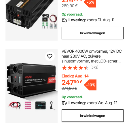
-
5%
289,90
€
Op voorraad.
Levering:
zodra Di. Aug. 11
In winkelwagen
VEVOR 4000W omvormer, 12V DC
naar 230V AC, zuivere
sinusomvormer, met LCD-scherm,
afstandsbediening, 2 USB-poorten,
(572)
2 stopcontacten, Type-C-
connector, voor campers,
Eindigt Aug. 14
vrachtwagens en buitengebruik
247
90
€
-
10%
274,90
€
Op voorraad.
Levering:
zodra Wo. Aug. 12
In winkelwagen