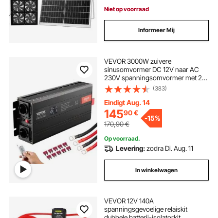
Niet op voorraad
Informeer Mij
VEVOR 3000W zuivere
sinusomvormer DC 12V naar AC
230V spanningsomvormer met 2
stopcontacten, 2 USB-poorten, 1
(383)
Type-C-poort, LCD-scherm en
afstandsbediening voor grote
Eindigt Aug. 14
huishoudelijke apparaten
145
90
€
-
15%
170,90
€
Op voorraad.
Levering:
zodra Di. Aug. 11
In winkelwagen
VEVOR 12V 140A
spanningsgevoelige relaiskit
dubbele batterij-isolatorkit,