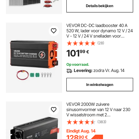
Details bekijken
VEVOR DC-DC laadbooster 40 A
520 W, lader voor dynamo 12 V / 24
V - 12 V / 24 V snelladen voor
LiFePO4 AGM gelaccu's en
(28)
stroomstations, campers,
101
99
€
caravans, noodstroomvoorziening
thuis
Op voorraad.
Levering:
zodra Vr. Aug. 14
In winkelwagen
VEVOR 2000W zuivere
sinusomvormer van 12 V naar 230
V wisselstroom met 2
stopcontacten, 2 USB-poorten, 1
(383)
type-C-poort, lcd-scherm en
afstandsbediening voor
Eindigt Aug. 14
middelgrote huishoudelijke
128
90
€