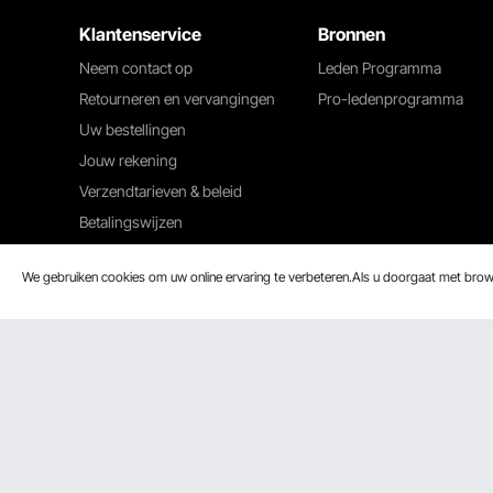
Klantenservice
Bronnen
Neem contact op
Leden Programma
Retourneren en vervangingen
Pro-ledenprogramma
Uw bestellingen
Jouw rekening
Verzendtarieven & beleid
Betalingswijzen
Hulp en veelgestelde vragen
We gebruiken cookies om uw online ervaring te verbeteren.Als u doorgaat met bro
Wij accepteren
Beveiligingscertificering