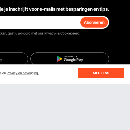
je je inschrijft voor e-mails met besparingen en tips.
Abonneren
ikken, gaat u akkoord met ons
Privacy- & Cookiebeleid
.
es en
Privacy en beveiliging.
MEE EENS