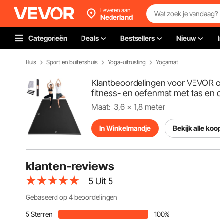
Leveren aan
Nederland
Categorieën
Deals
Bestsellers
Nieuw
Huis
Sport en buitenshuis
Yoga-uitrusting
Yogamat
Klantbeoordelingen voor VEVOR o
fitness- en oefenmat met tas en dr
Maat:
3,6 x 1,8 meter
In Winkelmandje
Bekijk alle koo
klanten-reviews
5
Uit 5
Gebaseerd op 4 beoordelingen
5 Sterren
100%