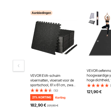
Aanbiedingen
VEVOR oefenmat,
hoogwaardige 
VEVOR EVA-schuim
hoge dichtheid,
vloermatten, vloerset voor de
yogamat voor 
sportschool, 61 x 61 cm, zwart,
vrouwen, fitnes
25-delige antislip in elkaar
(10)
121
,90
€
met tas en draag
grijpende puzzeltegels,
21
%
KORTING
Korting
soorten yoga, pi
beschermende vloerset voor
vloeroefeningen 
thuis, training en garage
182
,90
€
231,90
€
m)