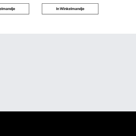
elmandje
In Winkelmandje
In Wi