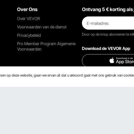
Over Ons
Ontvang 5 € korting als 
Over VEVOR
Voorwaarden van de dienst
Door op de knop
abonneren
te kl
Privacybeleid
Pro Member Program Algemene
Download de VEVOR App
Voorwaarden
wsen op deze website, gaan we ervan uit dat u akkoord gaat met ons gebruik van cooki
Vind ons op