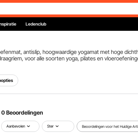
Inspiratie
Ledenclub
efenmat, antislip, hoogwaardige yogamat met hoge dich
aagriem, voor alle soorten yoga, pilates en vloeroefeninge
popties
0 Beoordelingen
Aanbevolen
Ster
Beoordelingen voor het Huidige Arti