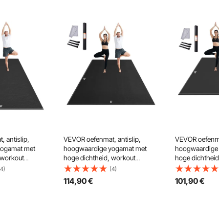
 antislip,
VEVOR oefenmat, antislip,
VEVOR oefenmat
yogamat met
hoogwaardige yogamat met
hoogwaardige
 workout
hoge dichtheid, workout
hoge dichtheid
mannen en
yogamat voor mannen en
yogamat voor
(4)
(4)
s- en oefenmat
vrouwen, fitness- en oefenmat
vrouwen, fitne
114
,90
€
101
,90
€
riem, voor alle
met tas en draagriem, voor alle
met tas en draa
lates en
soorten yoga, pilates en
soorten yoga, p
thuis (3 x 1,8
vloeroefeningen thuis (2,7 x 1,8
vloeroefeningen
m)
1,8 m)