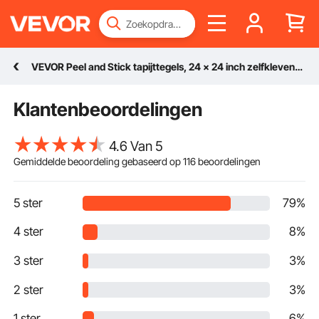
VEVOR Peel and Stick tapijttegels, 24 x 24 inch zelfklevende tapijttegels, zachte, zachte tapijttegels, doe-het-zelf installatie voor slaapkamer en woonkamer (15 stuks, donkerblauw)
Klantenbeoordelingen
4.6 Van 5
Gemiddelde beoordeling gebaseerd op
116
beoordelingen
5 ster
79%
4 ster
8%
3 ster
3%
2 ster
3%
1 ster
6%