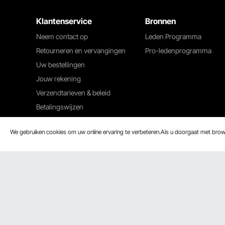
Klantenservice
Bronnen
Neem contact op
Leden Programma
Retourneren en vervangingen
Pro-ledenprogramma
Uw bestellingen
Jouw rekening
Verzendtarieven & beleid
Betalingswijzen
Hulp en veelgestelde vragen
We gebruiken cookies om uw online ervaring te verbeteren.Als u doorgaat met bro
Wij accepteren
Beveiligingscertificering