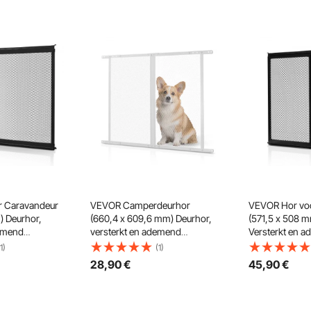
 Caravandeur
VEVOR Camperdeurhor
VEVOR Hor vo
) Deurhor,
(660,4 x 609,6 mm) Deurhor,
(571,5 x 508 m
demend
versterkt en ademend
Versterkt en 
escherming
aluminiumlegering
beschermnet,
1)
(1)
 in camper ter
huisdierbeschermingsnet, wit
tegen instappe
28
,90
€
45
,90
€
n huisdieren
bescherming v