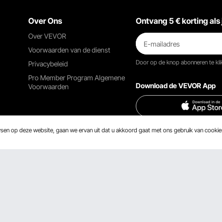
Over Ons
Ontvang 5 € korting als 
Over VEVOR
Voorwaarden van de dienst
Door op de knop
abonneren
te kl
Privacybeleid
Pro Member Program Algemene
Download de VEVOR App
Voorwaarden
wsen op deze website, gaan we ervan uit dat u akkoord gaat met ons gebruik van cooki
Vind ons op