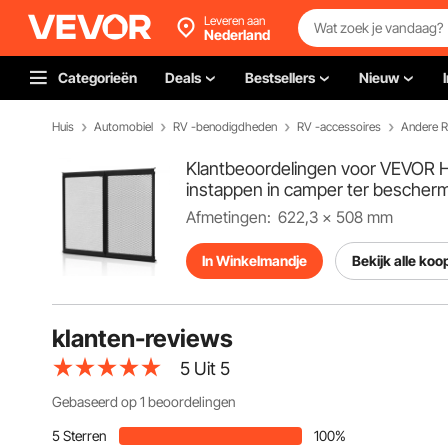
Leveren aan
Nederland
Categorieën
Deals
Bestsellers
Nieuw
Huis
Automobiel
RV -benodigdheden
RV -accessoires
Andere R
Klantbeoordelingen voor VEVOR 
instappen in camper ter bescherm
Afmetingen:
622,3 × 508 mm
In Winkelmandje
Bekijk alle koo
klanten-reviews
5
Uit 5
Gebaseerd op 1 beoordelingen
5 Sterren
100%