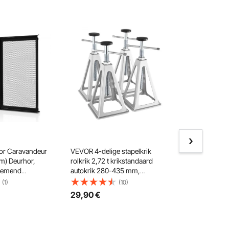
or Caravandeur
VEVOR 4-delige stapelkrik
VEVOR 1000N 
m) Deurhor,
rolkrik 2,72 t krikstandaard
actuator DC 1
ademend
autokrik 280-435 mm,
aandrijving I
 Bescherming
campersteun
lineaire moto
(1)
(10)
n in camper ter
aanhangwagenkrik
Geluidsnivea
29
,90
€
26
,90
€
an huisdieren
camperstabilisatiesteunen
Elektrische d
mm/s rijsnelh
technologie
Aanpassingsa