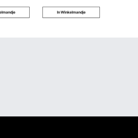
elmandje
In Winkelmandje
In Wi