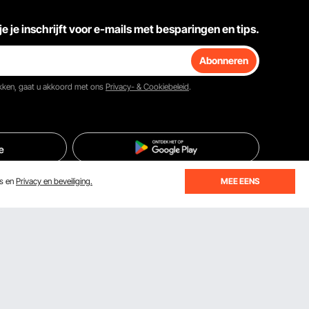
je je inschrijft voor e-mails met besparingen en tips.
Abonneren
ikken, gaat u akkoord met ons
Privacy- & Cookiebeleid
.
es en
Privacy en beveiliging.
MEE EENS