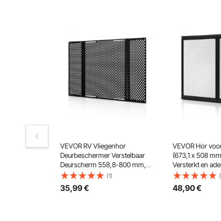
VEVOR RV Vliegenhor
VEVOR Hor voor
Deurbeschermer Verstelbaar
(673,1 x 508 mm
Deurscherm 558,8-800 mm,
Versterkt en a
Versterkte en Ademende
beschermnet, B
(1)
(
Honingraat Gaten, Camper
tegen instappen
35
,99
€
48
,90
€
Instapbescherming van IJzer
bescherming va
voor Huisdieren, Zwart