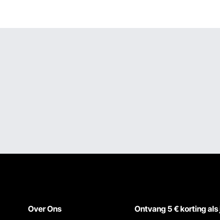
kinderen en senioren (70
tuks)
Over Ons
Ontvang 5 € korting als 