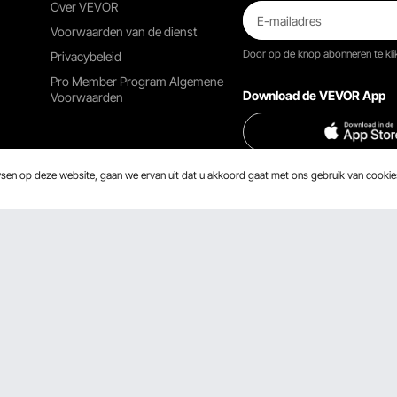
Over VEVOR
Voorwaarden van de dienst
Door op de knop
abonneren
te kl
Privacybeleid
Pro Member Program Algemene
Download de VEVOR App
Voorwaarden
wsen op deze website, gaan we ervan uit dat u akkoord gaat met ons gebruik van cooki
Vind ons op