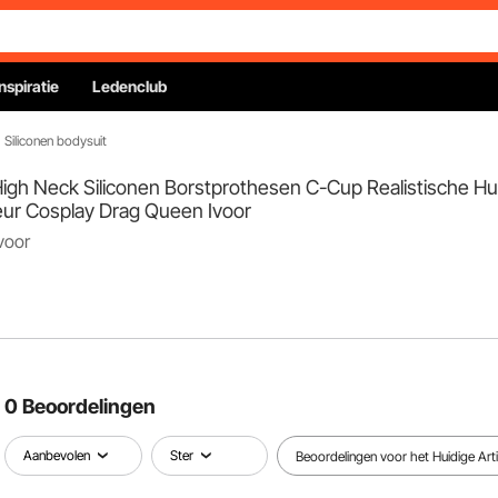
Inspiratie
Ledenclub
Siliconen bodysuit
gh Neck Siliconen Borstprothesen C-Cup Realistische Huid 
ur Cosplay Drag Queen Ivoor
voor
0 Beoordelingen
Aanbevolen
Ster
Beoordelingen voor het Huidige Arti