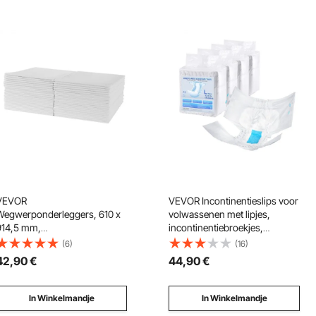
VEVOR
VEVOR Incontinentieslips voor
Wegwerponderleggers, 610 x
volwassenen met lipjes,
914,5 mm,
incontinentiebroekjes,
Incontinentieonderleggers,
wegwerpluiers met lekvrije 3D-
(6)
(16)
Absorberende Chux-
bescherming rondom en
42
,90
€
44
,90
€
onderleggers met 5-laags
vochtindicator - maat L, 40
bescherming voor bed, bank
stuks (4 verpakkingen van 10)
en matras, Onderlegger voor
In Winkelmandje
In Winkelmandje
huisdieren, volwassenen,