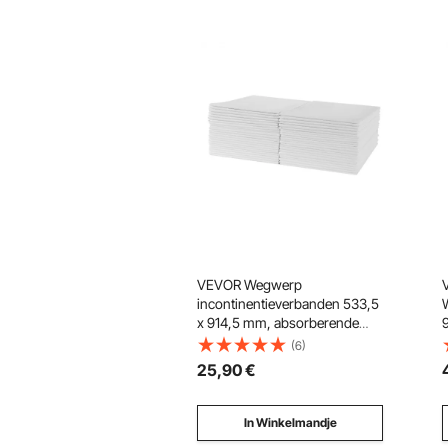
VEVOR Wegwerp
incontinentieverbanden 533,5
x 914,5 mm, absorberende
Chux-verbanden met 5-laags
(6)
bescherming voor bed, bank
25
,90
€
en matras, voor huisdieren,
volwassenen, kinderen en
senioren (verpakking van 48
In Winkelmandje
stuks)