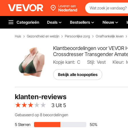
Leveren aan
Nederland
Categorieën
Deals
Bestsellers
Nieuw
Huis
Gezondheid en welzijn
Persoonlijke zorg
Onafhankelijk leven
Klantbeoordelingen voor VEVOR Hi
Crossdresser Transgender Amate
Kopje kant:
C
Stijl:
Vest
Kleur:
I
Bekijk alle koopopties
klanten-reviews
3
Uit 5
Gebaseerd op 8 beoordelingen
5 Sterren
50%