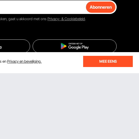
Abonneren
ikken, gaat u akkoord met ons
Privacy- & Cookiebeleid
.
es en
Privacy en beveiliging.
MEE EENS