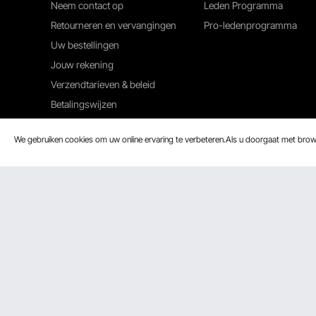
Neem contact op
Leden Programma
Retourneren en vervangingen
Pro-ledenprogramma
Uw bestellingen
Jouw rekening
Verzendtarieven & beleid
Betalingswijzen
Hulp en veelgestelde vragen
We gebruiken cookies om uw online ervaring te verbeteren.Als u doorgaat met bro
Wij accepteren
Beveiligingscertificering