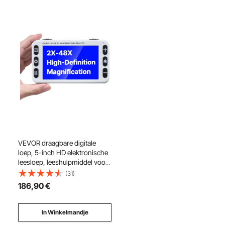
VEVOR draagbare digitale
loep, 5-inch HD elektronische
leesloep, leeshulpmiddel voor
slechtzienden, 2-48x zoom,
(31)
met 13 MP lens voor dichtbij en
186
,90
€
veraf, 26 kleuren, AV- en
HDMI-uitgang, opvouwbare
handgreep
In Winkelmandje