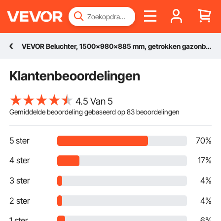
VEVOR Beluchter, 1500x980x885 mm, getrokken gazonbeluchter met universele koppeling, zitmaaier met wisselende ijzeren spikes, gazonbeluchter voor tuinen, gazons en boerderijen
Klantenbeoordelingen
4.5 Van 5
Gemiddelde beoordeling gebaseerd op
83
beoordelingen
5 ster
70%
4 ster
17%
3 ster
4%
2 ster
4%
1 ster
6%