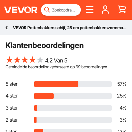
VEVOR Pottenbakkersschijf, 28 cm pottenbakkersvormmachine, 450 W elektrische pottenbakkersschijf met pedaal en LCD-touchscreen, direct aangedreven keramische schijf en 3 steunpoten voor doe-het-zelf-knutselwerkjes, wit
Klantenbeoordelingen
4.2 Van 5
Gemiddelde beoordeling gebaseerd op
69
beoordelingen
5 ster
57%
4 ster
25%
3 ster
4%
2 ster
3%
1 ster
12%