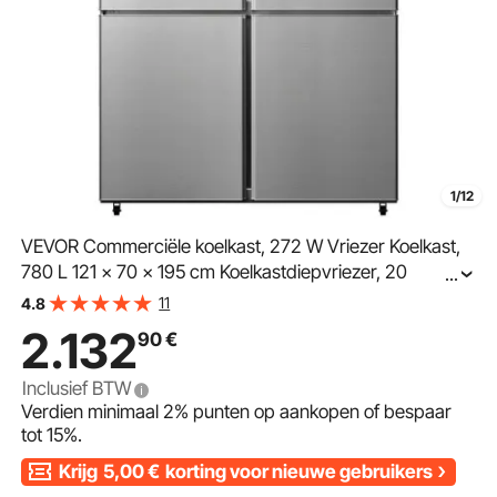
1/12
VEVOR Commerciële koelkast, 272 W Vriezer Koelkast,
780 L 121 x 70 x 195 cm Koelkastdiepvriezer, 20
...
kg/Plank Vrijstaande Vriezer, Vrijstaande Koelkast voor
11
4.8
Winkels Restaurants Hotels Voedselfabrieken
2.132
90
€
Inclusief BTW
Verdien minimaal
2%
punten op aankopen of bespaar
tot
15%
.
Krijg
5,00
€
korting voor nieuwe gebruikers