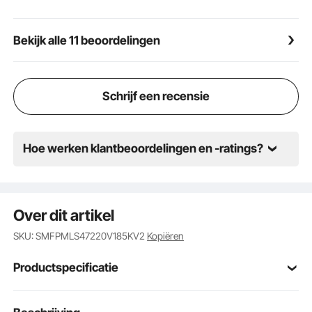
Geavanceerde Functies en Ontwerp: Het efficiënte
luchtstroomsysteem helpt voedsel en dranken verser
Bekijk alle 11 beoordelingen
te houden. Met deze restaurantkoelkast met 4 wielen
kun je je vriezer vrij verplaatsen en plaatsen. De
deurklink maakt het ook gemakkelijk om je favoriete
drankjes te krijgen.
Schrijf een recensie
Hoe werken klantbeoordelingen en -ratings?
Over dit artikel
SKU: SMFPMLS47220V185KV2
Kopiëren
Productspecificatie
CFS-40N4
Model