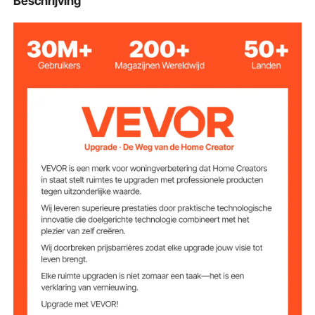
Beschrijving
27,5 Kubieke Voet / 780 L
Volume
272 W
Vermogen
220 V
Spanning
Temperatuurberei
≤5 ℉/ ≤-15 ℃
k van Vriesgebied
Temperatuurberei
32-50 ℉ / 0-10 ℃
k van
Koelingsgebied
Laadvermogen
44,1 lbs / 20 kg
per Plank
Roestvrij Staal
Materiaal