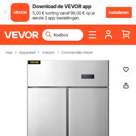
Download de VEVOR app
Installeren
5
,00
€
korting vanaf
99
,00
€
op je
eerste 3 app-bestellingen.
Huis
Apparaten
Vriezers
Commerciële vriezer