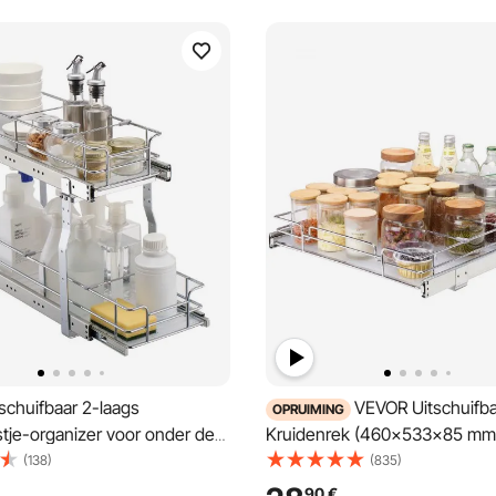
schuifbaar 2-laags
VEVOR Uitschuifba
OPRUIMING
tje-organizer voor onder de
Kruidenrek (460x533x85 mm
n (215x533x385 mm)
Keukenkastje met Schuiflade 
(138)
(835)
k Keukenplank Opbergrek
Keukenkastje Organizer Onde
90
€