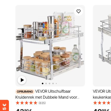
VEVOR Uitschuifbaar
VEVOR Uit
OPRUIMING
Kruidenrek met Dubbele Mand voor
keukenkas
Keukenkastje, Schuiflade Kruidenrek,
gootstee
(835)
Keukenkast Organizer, Onderkastplank
Kruidenre
90
€
99
€