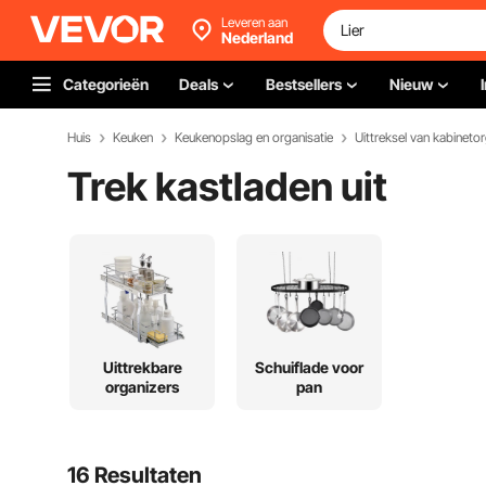
Leveren aan
Nederland
Categorieën
Deals
Bestsellers
Nieuw
Huis
Keuken
Keukenopslag en organisatie
Uittreksel van kabineto
Trek kastladen uit
Uittrekbare
Schuiflade voor
organizers
pan
16 Resultaten