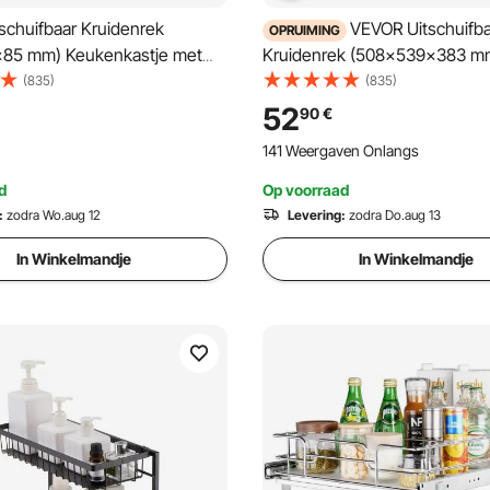
schuifbaar Kruidenrek
VEVOR Uitschuifba
OPRUIMING
85 mm) Keukenkastje met
Kruidenrek (508x539x383 m
e Kruidenrek Keukenkastje
Keukenkastje met Schuiflade 
(835)
(835)
 Onderkastplank
Keukenkastje Organizer Onde
52
90
€
x185 mm
538x569x483 mm
141 Weergaven Onlangs
ieafmetingen)
(Installatieafmetingen)
d
Op voorraad
:
zodra Wo.aug 12
Levering:
zodra Do.aug 13
In Winkelmandje
In Winkelmandje