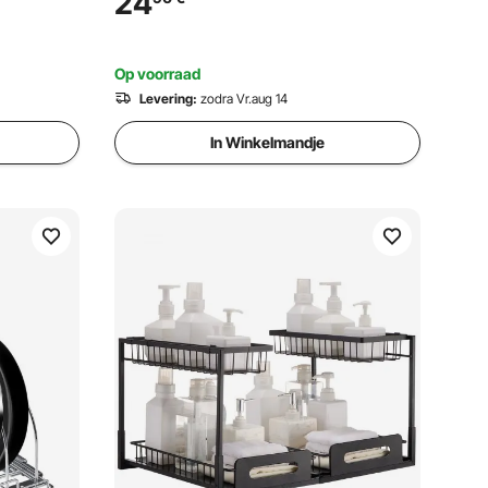
24
415x563x185 mm
(Installatieafmetingen)
Op voorraad
Levering:
zodra Vr.aug 14
In Winkelmandje