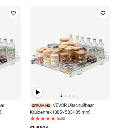
ar
VEVOR Uitschuifbaar
OPRUIMING
)
Kruidenrek (385x533x85 mm)
Kruidenrek
Keukenkastje met Schuiflade Kruidenrek
(835)
rkastplank
Keukenkastje Organizer Onderkastplank
90
€