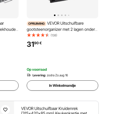
ar
VEVOR Uitschuifbare
OPRUIMING
tekhouder,
gootsteenorganizer met 2 lagen onder
or
de gootsteenplank (27 x 36 x 28 cm)
(138)
t
Kruidenrek Keukenplank Uitschuifbaar
31
90
€
 en
opbergrek Organizer 648 x 394 x 330
mm (Installatiemaat)
Op voorraad
Levering:
zodra Zo.aug 16
In Winkelmandje
VEVOR Uitschuifbaar Kruidenrek
(315x420x85 mm) Keukenkastje met