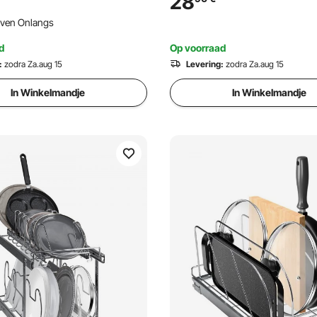
28
 voor Keuken Badkamer
490x563x185 mm
ven Onlangs
x485 mm
(Installatieafmetingen)
ieafmetingen)
d
Op voorraad
:
zodra Za.aug 15
Levering:
zodra Za.aug 15
In Winkelmandje
In Winkelmandje