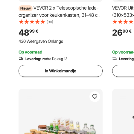
VEVOR 2 x Telescopische lade-
VEVOR Uit
Nieuw
organizer voor keukenkasten, 31-48 cm,
(310x533x
52 cm diepe uittrekbare lades voor
Schuiflad
(30)
kasten, uitschuifbare lades voor
Organizer
48
26
99
€
90
€
keukenkasten met nano-plakstrips,
340x563
430 Weergaven Onlangs
zwart
(Installat
Op voorraad
Op voorraa
Levering:
zodra Do.aug 13
Levering
In Winkelmandje