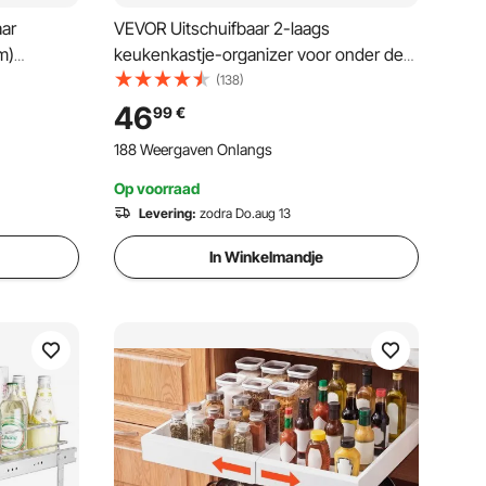
ar
VEVOR Uitschuifbaar 2-laags
m)
keukenkastje-organizer voor onder de
Kruidenrek
gootsteen (304x533x385 mm)
(138)
rkastplank
Kruidenrek Keukenplank Opbergrek
46
99
€
Organizer voor Keuken Badkamer
188 Weergaven Onlangs
334x563x485 mm
(Installatieafmetingen)
Op voorraad
Levering:
zodra Do.aug 13
In Winkelmandje