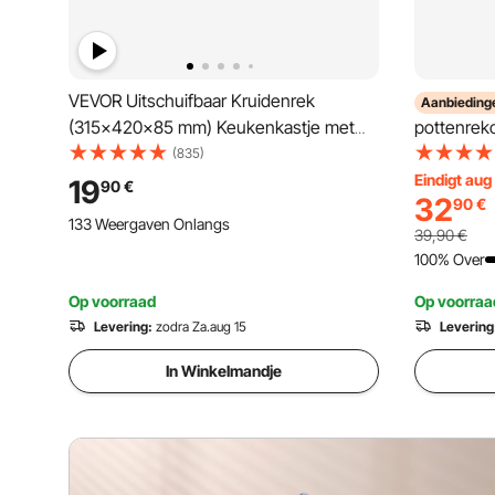
VEVOR Uitschuifbaar Kruidenrek
Aanbieding
(315x420x85 mm) Keukenkastje met
pottenreko
Schuiflade Kruidenrek Keukenkastje
dekselhoud
(835)
Organizer Onderkastplank
Eindigt aug
19
90
€
32
90
€
345x450x185 mm
133 Weergaven Onlangs
(Installatieafmetingen)
39,90
€
100% Over
Op voorraad
Op voorraa
Levering:
zodra Za.aug 15
Levering
In Winkelmandje