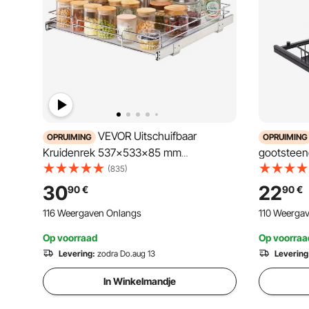
VEVOR Uitschuifbaar
OPRUIMING
OPRUIMING
Kruidenrek 537x533x85 mm
gootsteen
Keukenkastje met Schuiflade Kruidenrek
de gootst
(835)
Keukenkastje Organizer Onderkastplank
Keukenpla
30
22
90
€
90
€
567x563x185 mm
keuken B
116 Weergaven Onlangs
110 Weerga
(Installatieafmetingen)
(Installati
Op voorraad
Op voorraa
Levering:
zodra Do.aug 13
Levering
In Winkelmandje