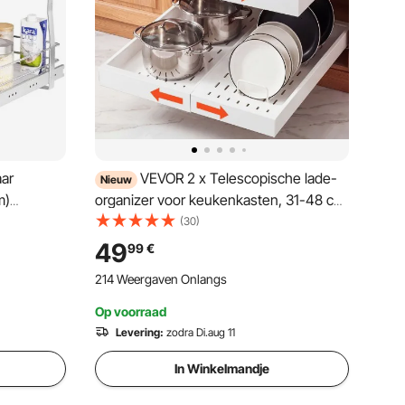
ar
VEVOR 2 x Telescopische lade-
Nieuw
m)
organizer voor keukenkasten, 31-48 cm,
Kruidenrek
52 cm diepe uittrekbare lades voor
(30)
rkastplank
kasten, uitschuifbare lades voor
49
99
€
keukenkasten met nano-plakstrips, wit
214 Weergaven Onlangs
Op voorraad
Levering:
zodra Di.aug 11
In Winkelmandje