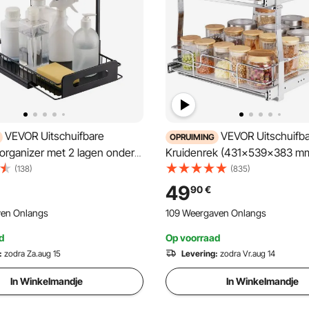
VEVOR Uitschuifbare
VEVOR Uitschuifba
OPRUIMING
organizer met 2 lagen onder
Kruidenrek (431x539x383 m
een (27x36 cm) Kruidenrek
Keukenkastje met Schuiflade 
(138)
(835)
nk Opbergrek Organiser voor
Keukenkastje Organizer Onde
49
90
€
adkamer 317x394x330 mm
461x569x483 mm
ven Onlangs
109 Weergaven Onlangs
emaat)
(Installatieafmetingen)
d
Op voorraad
:
zodra Za.aug 15
Levering:
zodra Vr.aug 14
In Winkelmandje
In Winkelmandje