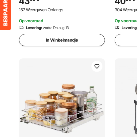
43
40
385x569x483 mm
Organizer
157 Weergaven Onlangs
304 Weerga
(Installatieafmetingen)
245x563
(Installat
Op voorraad
Op voorraa
Levering:
zodra Do.aug 13
Levering
In Winkelmandje