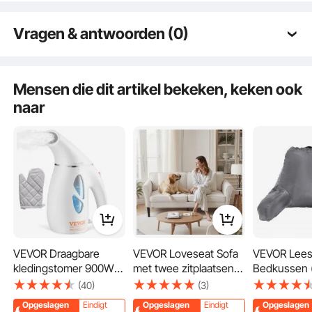
De hefboomstang heeft een vergroot hefboomgebied dat het contact met de
objecten vergroot. Hierdoor kunnen grote, zware apparaten eenvoudig en met
minimale inspanning worden opgetild en verplaatst.
Vragen & antwoorden (0)
Typische vragen gesteld over producten:
Is het product duurzaam? ...
Mensen die dit artikel bekeken, keken ook
naar
Stel de eerste vraag
VEVOR Draagbare
VEVOR Loveseat Sofa
VEVOR Lee
kledingstomer 900W
met twee zitplaatsen
Bedkussen (
De koevoet is uitgerust met twee verbeterde koolstofstalen wielen, die roestvrij
Reisstrijkijzer 180 ml
(176 cm), moderne
versnipperd
(40)
(3)
zijn en een hoog draagvermogen hebben.
Max. bruikbare
kleine corduroy bank
traagschuim
Opgeslagen
Eindigt
Opgeslagen
Eindigt
Opgeslagen