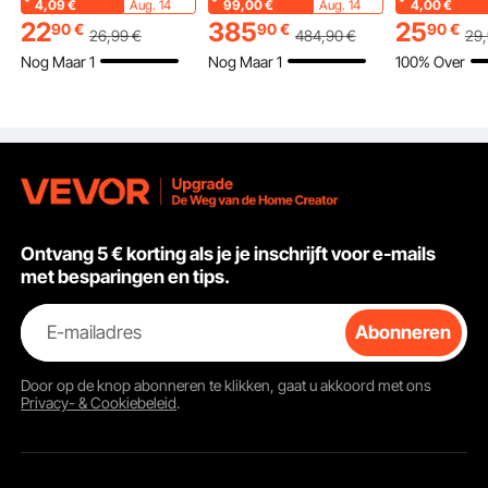
capaciteit, Stomer
met spiraalvering,
rugkussen (
4,09
€
Aug. 14
99,00
€
Aug. 14
4,00
€
zonder strijkplank,
zachte kussens en
x 254 mm) 
22
385
25
90
€
90
€
90
€
26
,99
€
484
,90
€
29
Witte stomer met
stevig frame voor
zakken en 
Nog Maar 1
Nog Maar 1
100% Over
hittebestendige
slaapkamer, kantoor of
korte fluwel
handschoenen en
appartement, wit
bovenkant 
365,76 cm snoer
handvat, voo
lezen en sp
Ontvang 5 € korting als je je inschrijft voor e-mails
met besparingen en tips.
E-mailadres
Abonneren
De sloopbalk is gemaakt van hoogwaardig Q235-koolstofstaal en heeft een
Door op de knop
abonneren
te klikken, gaat u akkoord met ons
sterk draagvermogen tot 4 ton. Het kan gemakkelijk verschillende soorten
objecten breken.
Privacy- & Cookiebeleid
.