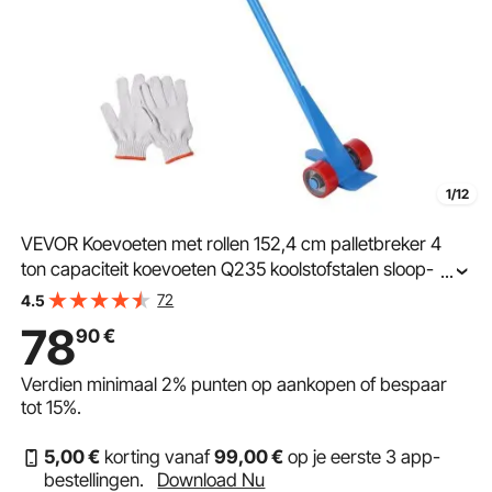
1/12
VEVOR Koevoeten met rollen 152,4 cm palletbreker 4
ton capaciteit koevoeten Q235 koolstofstalen sloop- en
...
koevoet krik inclusief handschoenen
72
4.5
78
90
€
Verdien minimaal
2%
punten op aankopen of bespaar
tot
15%
.
5
,00
€
korting vanaf
99
,00
€
op je eerste 3 app-
bestellingen.
Download Nu