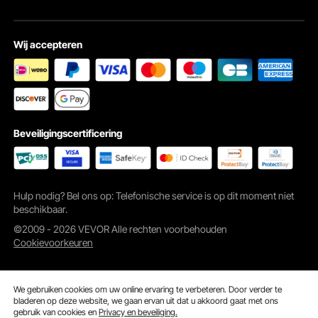
Wij accepteren
Beveiligingscertificering
Dankzij de verlengde handgreep van 150 cm van ons sloopgereedschap kunt u
gemakkelijk de kracht van de paal benutten zonder dat u overmatig hoeft te
Hulp nodig? Bel ons op: Telefonische service is op dit moment niet
bukken.
beschikbaar.
©2009 - 2026 VEVOR Alle rechten voorbehouden
Cookievoorkeuren
We gebruiken cookies om uw online ervaring te verbeteren. Door verder te
bladeren op deze website, we gaan ervan uit dat u akkoord gaat met ons
gebruik van cookies en
Privacy en beveiliging.