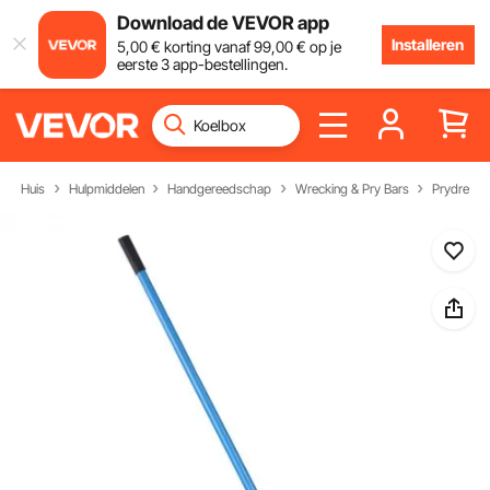
Download de VEVOR app
Installeren
5
,00
€
korting vanaf
99
,00
€
op je
eerste 3 app-bestellingen.
Huis
Hulpmiddelen
Handgereedschap
Wrecking & Pry Bars
Prydrever