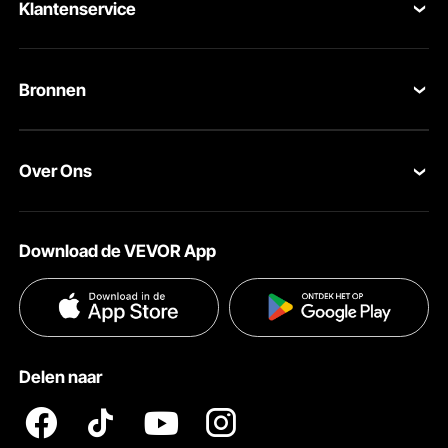
Klantenservice
Neem contact op
Bronnen
Retourneren en vervangingen
Leden Programma
Uw bestellingen
Over Ons
Pro-ledenprogramma
Jouw rekening
Over VEVOR
Verzendtarieven & beleid
Download de VEVOR App
Voorwaarden van de dienst
Betalingswijzen
De hefboomstang heeft een groter lasgebied voor een stabielere algehele
Privacybeleid
structuur, waardoor deze bij langdurig gebruik niet gemakkelijk zal breken of bot
Hulp en veelgestelde vragen
wordt.
Pro Member Program Algemene Voorwaarden
Delen naar