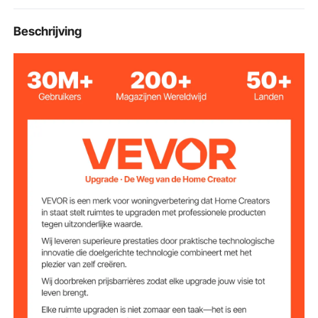
Artikelmodelnum
Beschrijving
WBS-007
mer
152,4 cm (60 inch)
Totale lengte
143,5 cm (56,49 inch)
Lengte handvat
10-15 cm (3,93-5,90 inch)
Handvathuls
9,6 kg (21,16 lbs)
Productgewicht
Gewichtscapacitei
4T (8818 lbs)
t
Q235 koolstofstaal
Materiaal
1524 x 226 x 200 mm (60 x
Productafmetinge