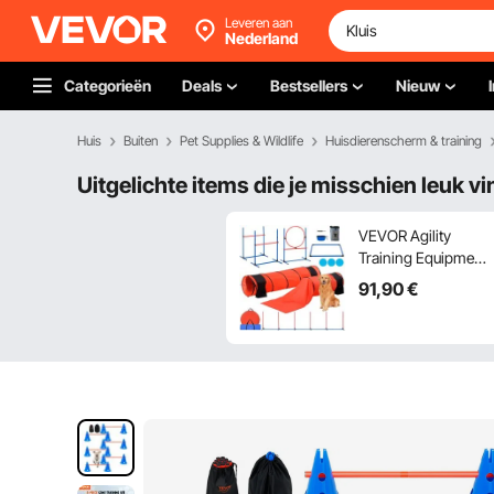
Leveren aan
Nederland
Categorieën
Deals
Bestsellers
Nieuw
Huis
Buiten
Pet Supplies & Wildlife
Huisdierenscherm & training
Uitgelichte items die je misschien leuk vi
VEVOR Agility
Training Equipment
voor honden, 7-
91
,90
€
delige upgradeset
met verstelbare
hoge horden, 6
slalompalen, 2
tunnels, springring,
verfrissingsbox, 3
frisbees, fluitje,
opvouwbare
voerbak,