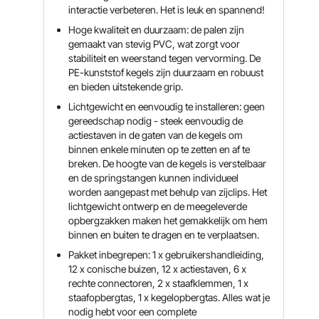
interactie verbeteren. Het is leuk en spannend!
Hoge kwaliteit en duurzaam: de palen zijn
gemaakt van stevig PVC, wat zorgt voor
stabiliteit en weerstand tegen vervorming. De
PE-kunststof kegels zijn duurzaam en robuust
en bieden uitstekende grip.
Lichtgewicht en eenvoudig te installeren: geen
gereedschap nodig - steek eenvoudig de
actiestaven in de gaten van de kegels om
binnen enkele minuten op te zetten en af ​​te
breken. De hoogte van de kegels is verstelbaar
en de springstangen kunnen individueel
worden aangepast met behulp van zijclips. Het
lichtgewicht ontwerp en de meegeleverde
opbergzakken maken het gemakkelijk om hem
binnen en buiten te dragen en te verplaatsen.
Pakket inbegrepen: 1 x gebruikershandleiding,
12 x conische buizen, 12 x actiestaven, 6 x
rechte connectoren, 2 x staafklemmen, 1 x
staafopbergtas, 1 x kegelopbergtas. Alles wat je
nodig hebt voor een complete