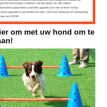
 cm, 12 stuks
ier om met uw hond om te
inch / 23 x 29 cm, 12 stuks
aan!