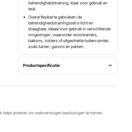
behendigheidstraining, klaar voor gebruik en
leuk.
Overal flexibel te gebruiken: de
behendigheidstrainingsset is licht en
draagbaar, ideaal voor gebruik in verschillende
omgevingen, waaronder woonkamers,
balkons, zolders of uitgestrekte buitenruimtes
zoals tuinen, gazons en parken.
Productspecificatie
Artikelmodelnummer
Hoofdmateriaal
Nettogewicht
HC-
PVC
3,05 kg
ZAG03
Functionele
Kegel
staaf
φ 9,06 x
ack helpt anderen om weloverwogen beslissingen te nemen.
(lengte)
11,42 inch
14,17 inch
/ 23 x 29
/ 36 cm,
cm, 12