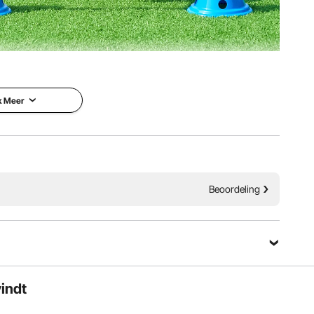
jkertijd uw band met uw huisdier. De set is voorzien van
niet wiebelt of omvalt. Ontketen het volledige potentieel
nze behendigheidsset!
k Meer
Beoordeling
vindt