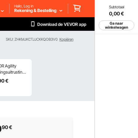
Hallo, Log in
Subtotaal
Rekening & Bestelling
0,00
€
Ga naar
Download de VEVOR app
winkelwagen
SKU: ZHKMJKCTJJCKKQOB3V0
Kopiëren
R Agility
ingsuitrusting
 Honden, Set
90
€
5 met
telbare Hoge
en, 6
ompalen,
l, Springring,
rissende Doos,
tje, Opvouwbare
0
90
€
 Puppy
ernisbaanset