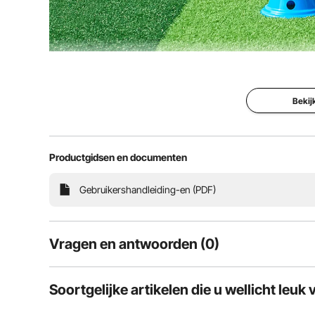
Train de behendigheid van uw hond en versterk tegeli
een verstevigde structuur zodat deze tijdens gebruik 
van uw hond met o
Bekij
Productgidsen en documenten
Gebruikershandleiding-en (PDF)
Vragen en antwoorden (0)
Typische vragen over producten:
Soortgelijke artikelen die u wellicht leuk 
Is het product duurzaam? ...