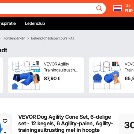
NL/
EUR
Inspiratie
Ledenclub
Hondenparken
Behendigheidsparcours Kits
ndt
VEVOR Agility
VEVO
Trainingsuitrusting
Train
voor Honden, 7-
voor
87
,90
€
65
,
delige Set met
van 
Verstelbare Hoge
Vers
Horden, 6
Hord
Slalompalen, 2
Slal
Tunnels, Springring,
Tunne
Snackbox, 3
Verf
VEVOR Dog Agility Cone Set, 6-delige
Frisbees, Fluitje,
Flui
3
set - 12 kegels, 6 Agility-palen, Agility-
Opvouwbare
Kom,
trainingsuitrusting met in hoogte
Voerbak, Puppy
Hind