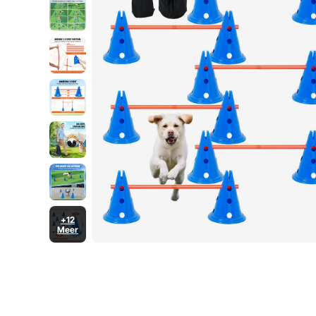
hindernisbaanset
voor puppy's met 3
tassen
+12
Meer