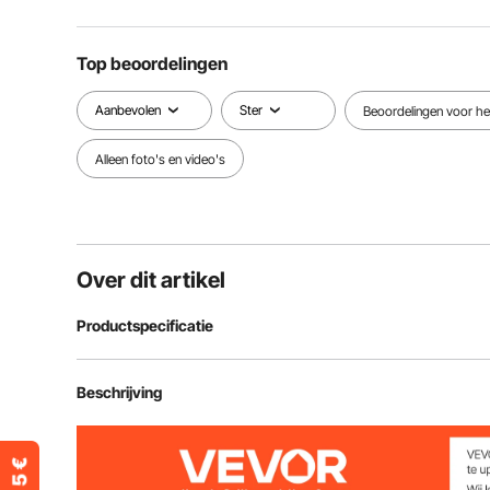
Top beoordelingen
Aanbevolen
Ster
Beoordelingen voor het
Alleen foto's en video's
Over dit artikel
Productspecificatie
Artikelmodelnummer
HC-ZAG03
Beschrijving
Hoofdmateriaal
PVC