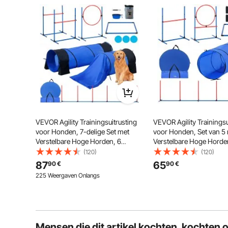
Stel de eerste vraag
Inclusief 6 multifunctionele kegels en springstang
gehoorzaamheid van uw hond verbetere
VEVOR Agility Trainingsuitrusting
VEVOR Agility Trainingsu
voor Honden, 7-delige Set met
voor Honden, Set van 5
Verstelbare Hoge Horden, 6
Verstelbare Hoge Horde
Slalompalen, 2 Tunnels,
Slalompalen, Tunnel, Spr
(120)
(120)
Springring, Snackbox, 3 Frisbees,
Verfrissende Doos, Fluitj
87
65
90
€
90
€
Fluitje, Opvouwbare Voerbak,
Opvouwbare Kom, Pupp
225 Weergaven Onlangs
Puppy Hindernisbaanset met 3
Hindernisbaanset met
Tassen
Opbergzakken
Mensen die dit artikel kochten, kochten 