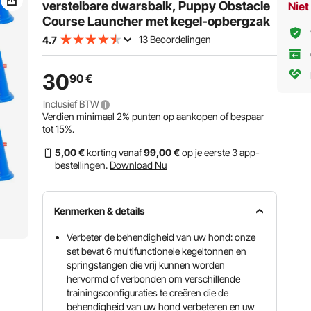
Hindernisbaanset
met 
verstelbare dwarsbalk, Puppy Obstacle
Niet
met 3 Tassen
Course Launcher met kegel-opbergzak
13 Beoordelingen
4.7
30
90
€
Inclusief BTW
Verdien minimaal
2%
punten op aankopen of bespaar
tot
15%
.
5
,00
€
korting vanaf
99
,00
€
op je eerste 3 app-
bestellingen.
Download Nu
Kenmerken & details
Verbeter de behendigheid van uw hond: onze
set bevat 6 multifunctionele kegeltonnen en
springstangen die vrij kunnen worden
hervormd of verbonden om verschillende
trainingsconfiguraties te creëren die de
behendigheid van uw hond verbeteren en uw