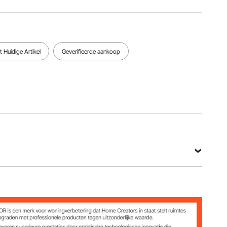
12 stuks
stuks
Bekijk alle specificaties
 Huidige Artikel
Geverifieerde aankoop